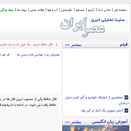
صفحه اول
تماس با ما
آرشیو
جستجو
نظرسنجی
آب و هوا
اوقات شرعی
پیوند ها
سواد زندگی
فیلم
بیشتر »»
فال حافظ امروز : یک غزل ناب و یک تفسیر گویا (2
عصرايران دو
»
خواندنی ها و دیدنی ها
کد خبر
۰
تصاویری از انحراف خودرو و گیر کردن میان
فال حافظ یکی از محبوب ترین فال ها در بین
درختان
حافظ یافت می شود، در ادامه با تاریخچه ف
آتش سوزی یک انبار در کی یف
آموزش زبان انگلیسی
بیشتر »»