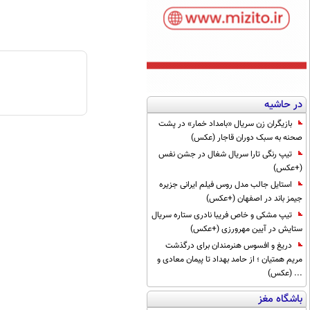
در حاشیه
بازیگران زن سریال «بامداد خمار» در پشت
صحنه به سبک دوران قاجار (عکس)
تیپ رنگی تارا سریال شغال در جشن نفس
(+عکس)
استایل جالب مدل روس فیلم ایرانی جزیره
جیمز باند در اصفهان (+عکس)
تیپ مشکی و خاص فریبا نادری ستاره سریال
ستایش در آیین مهرورزی (+عکس)
دریغ و افسوس هنرمندان برای درگذشت
مریم همتیان ؛ از حامد بهداد تا پیمان معادی و
... (عکس)
باشگاه مغز