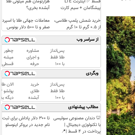
قسط ✅ اینترنت LTE
هزارتومان هم میتونی طلا
پیشگامان + سیم کارت
آبشده بخری؟
رایگان
خرید شمش پلمپ طلاسی،
معاملات جهانی طلا با اسپرد
از ۰.۵ گرم تا ۱۰ گرم
صفر و تا ۵۰۰ دلار بونوس
از سراسر وب
پس‌انداز
مشاوره
چطور
طلا فقط
و اجرای
میشه
با ۱۰۰
حرفه
قسطی
هزارتومان
ای
طلا
وبگردی
(امن و
تحلیل
خرید |
راحت)
آماری
با
پس‌انداز
خرید
الان طلا
پایان
طلاسی
طلا فقط
طلای
نامه
پس
با ۱۰۰
آبشده
دیگه بده
ارشد و
انداز
هزارتومان
حتی با
سرمایه‌گ
مطالب پیشنهادی
رساله
کنید
(امن و
۱۰۰هزارتومان
طلا با ا
دکتری
راحت)
بی‌بهره
🦷 دندان مصنوعی سوئیسی
تا ۳۰۰ دلار پاداش برای ثبت
با تکنولوژی دیجیتال |
نام جدید در بروکر اینوسلو
پرداخت در 4 قسط |📍