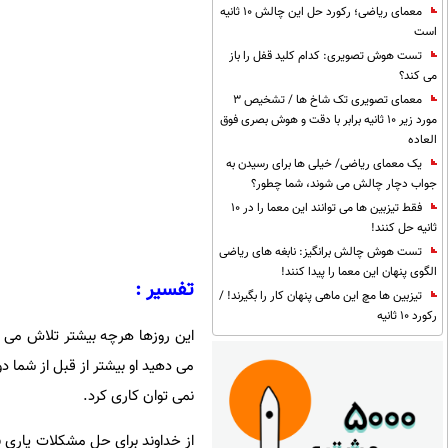
معمای ریاضی؛ رکورد حل این چالش 10 ثانیه
است
تست هوش تصویری: کدام کلید قفل را باز
می کند؟
معمای تصویری تک شاخ ها / تشخیص 3
مورد زیر 10 ثانیه برابر با دقت و هوش بصری فوق
العاده
یک معمای ریاضی/ خیلی ها برای رسیدن به
جواب دچار چالش می شوند، شما چطور؟
فقط تیزبین ها می توانند این معما را در 10
ثانیه حل کنند!
تست هوش چالش برانگیز: نابغه های ریاضی
الگوی پنهان این معما را پیدا کنند!
تفسیر :
تیزبین ها مچ این ماهی پنهان کار را بگیرند! /
رکورد 10 ثانیه
این روزها هرچه بیشتر تلاش می 
می دهید او بیشتر از قبل از شما 
نمی توان کاری کرد.
از خداوند برای حل مشکلات یاری بخو