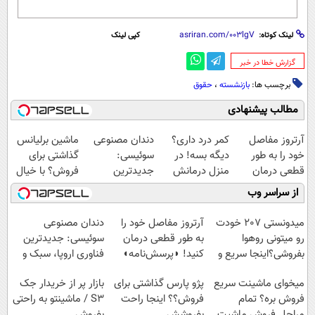
لینک کوتاه:
کپی لینک
‌گزارش خطا در خبر
برچسب ها:
بازنشسته
،
حقوق
مطالب پیشنهادی
آرتروز مفاصل
کمر درد داری؟
دندان مصنوعی
ماشین برلیانس
خود را به طور
دیگه بسه! در
سوئیسی:
گذاشتی برای
قطعی درمان
منزل درمانش
جدیدترین
فروش؟ با خیال
کنید!
کن
فناوری اروپا،
راحت بفروش
از سراسر وب
◗پرسش‌نامه◖
(◀پرسش‌نامه)
سبک و مقاوم |
پرداخت قسطی
میدونستی 207 خودت
آرتروز مفاصل خود را
دندان مصنوعی
رو میتونی روهوا
به طور قطعی درمان
سوئیسی: جدیدترین
بفروشی؟اینجا سریع و
کنید! ◗پرسش‌نامه◖
فناوری اروپا، سبک و
راحت بفروش
مقاوم | پرداخت
میخوای ماشینت سریع
پژو پارس گذاشتی برای
بازار پر از خریدار جک
قسطی
فروش بره؟ تمام
فروش؟؟ اینجا راحت
S3 / ماشینتو به راحتی
مراحل فروش ماشیت
بفروشش
بفروش