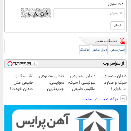
* کد امنیتی
اعتبارسنجی
دیزل ژنراتور
بوکینگ
از سراسر وب
دندان مصنوعی
دندان مصنوعی
دندان مصنوعی
🦷 سبک و
سبک و مقاوم
سوئیسی | سبک،
سوئیسی:
طبیعی مثل
می‌خوای؟
مقاوم، طبیعی!
جدیدترین
دندان خودت!
پرداخت اقساطی
ویزیت
فناوری اروپا،
نصب آسان و
بازگشت به بالای صفحه
هم داریم!😍 |
رایگان+پرداخت
سبک و مقاوم |
پرداخت اقساطی
📍تهران
اقساطی😍
پرداخت قسطی
💳 📍 تهران