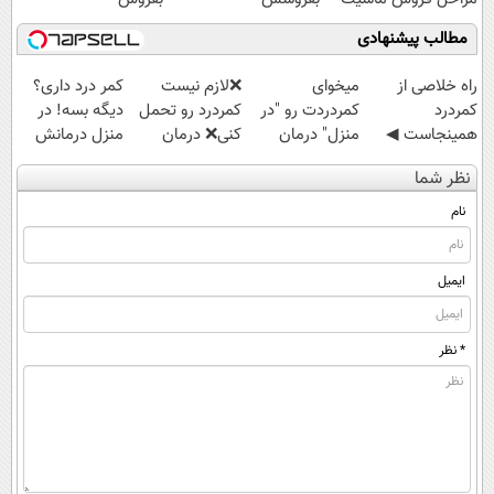
رو به ما بسپر
مطالب پیشنهادی
‌راه خلاصی از
میخوای
❌لازم نیست
کمر درد داری؟
کمردرد
کمردردت رو "در
کمردرد رو تحمل
دیگه بسه! در
همینجاست ◀
منزل" درمان
کنی❌ درمان
منزل درمانش
فقط کافیه فرم
کنی؟ (◂فیلم +
بدون جراحی و
کن
نظر شما
رو پر کنی!
◂پرسش‌نامه)
قرص
(◀پرسش‌نامه)
(پرسشنامه)
نام
ایمیل
* نظر