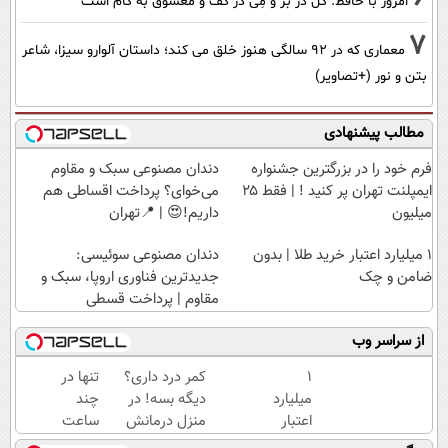
امروز با حافظ: گُل در بَر و مِی در کَف و معشوق به کام است
7
معماری که در 92 سالگی هنوز خلق می کند؛ داستان آلوارو سیزا، شاعر
بتن و نور (+تصاویر)
مطالب پیشنهادی
فرم خود را در بزرگترین جشنواره
دندان مصنوعی سبک و مقاوم
ایمپلنت تهران پر کنید ! | فقط ۲۵
می‌خوای؟ پرداخت اقساطی هم
میلیون
داریم!😍 | 📍تهران
۱ میلیارد اعتبار خرید طلا | بدون
دندان مصنوعی سوئیسی:
ضامن و چک
جدیدترین فناوری اروپا، سبک و
مقاوم | پرداخت قسطی
از سراسر وب
۱
کمر درد داری؟
تنها در
میلیارد
دیگه بسه! در
چند
اعتبار
منزل درمانش
ساعت
خرید
کن
و با