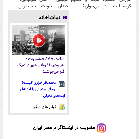
گروه اسنپ در
می‌خوای؟
دندان خودت!
جدیدترین
۱۴۰۴
پرداخت
نصب آسان و
فناوری اروپا،
تماشاخانه
اقساطی هم
پرداخت
سبک و مقاوم |
داریم!😍 | 📍
اقساطی 💳 📍
پرداخت قسطی
تهران
تهران
ساعت ۸:۱۵ ششم اوت ؛
هیروشیما / وقتی شهر در دیگ
قیر می‌جوشید
محمدباقر خرازی کیست؟
روحانی جنجالی با ادعاها و
ایده‌های تخیلی
فیلم های دیگر
عضویت در اینستاگرام عصر ایران