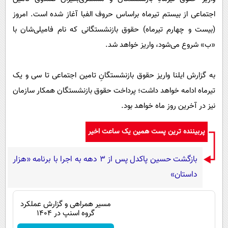
پیامک
سرگرمی
اجتماعی از بیستم تیرماه براساس حروف الفبا آغاز شده است. امروز
روانشناسی
فناوری
(بیست و چهارم تیرماه) حقوق بازنشستگانی که نام فامیلی‌شان با
آشپزی
گوناگون
«ب» شروع می‌شود، واریز خواهد شد.
دانلود
حوادث
به گزارش ایلنا واریز حقوق بازنشستگانِ تامین اجتماعی تا سی و یک
محیط زیست
تیرماه ادامه خواهد داشت؛ پرداخت حقوق بازنشستگان همکار سازمان
سلامت
نیز در آخرین روز ماه خواهد بود.
فرهنگی
پربیننده ترین پست همین یک ساعت اخیر
بین الملل
اجتماعی
بازگشت حسین پاکدل پس از ۳ دهه به اجرا با برنامه «هزار
داستان»
حیات وحش
سیاست خارجی
مسیر همراهی و گزارش عملکرد
گروه اسنپ در ۱۴۰۴