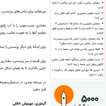
معمای ریاضی؛ رکورد حل این چالش 10 ثانیه
است
می‌توانید برای لباس‌های پرنسس، ا
تست هوش تصویری: کدام کلید قفل را باز
می کند؟
معمای تصویری تک شاخ ها / تشخیص 3
مقداری چسب‌چوب را با آب رقیق ک
مورد زیر 10 ثانیه برابر با دقت و هوش بصری فوق
بتوانید آنها را به صورت صلیب رو
العاده
یک معمای ریاضی/ خیلی ها برای رسیدن به
جواب دچار چالش می شوند، شما چطور؟
برای اینکه پای دیگر پرنسس را ب
فقط تیزبین ها می توانند این معما را در 10
ثانیه حل کنند!
تست هوش چالش برانگیز: نابغه های ریاضی
برای قسمت سرِ پرنسس، مقداری فتی
الگوی پنهان این معما را پیدا کنند!
جایی بگذارید تا به همان شکل 
تیزبین ها مچ این ماهی پنهان کار را بگیرند! /
رکورد 10 ثانیه
در مرحله بعدی، از دستمال‌سفره‌ه
قرار دهید.
گرداوری: مهرنوش خالقی