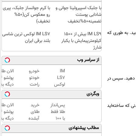
با جلبک اسپیرولینا جوانی و
با کرم جوانساز جلبک، پیری
شادابی پوستت
رو معکوس کن(50%
تضمینه50%تخفیف
تخفیف)
ید. به طوری که
IM LS9 بیش از 1500
IM LS7 لوکس ترین شاسی
کیلومترپیمایش با یکبار
بلند برقی ایران
شارژ
از سراسر وب
IM
خودرو
الان طلا
LS7
خودتو
م دهید. سپس در
لوکس
راحت
دیگه بده
ترین
و سریع
سرمایه‌گ
وبگردی
شاسی
بفروش
طلا با ا
بلند
بی‌بهره
پس‌انداز
خرید
الان طلا
نی که ساخته‌اید
برقی
طلا فقط
طلای
ایران
با ۱۰۰
آبشده
دیگه بده
هزارتومان
حتی با
سرمایه‌گ
مطالب پیشنهادی
(امن و
۱۰۰هزارتومان
طلا با ا