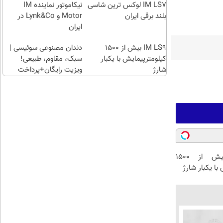
راحت)
بی‌بهره
IM LS7 لوکس ترین شاسی
نیکاموتور نماینده IM
بلند برقی ایران
Motor و Lynk&Co در
ایران
IM LS9 بیش از 1500
دندان مصنوعی سوئیسی |
کیلومترپیمایش با یکبار
سبک، مقاوم، طبیعی!
شارژ
ویزیت رایگان+پرداخت
اقساطی😍
IM LS9 بیش از 1500
با یکبار شارژ