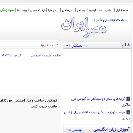
صفحه اول
تماس با ما
آرشیو
جستجو
نظرسنجی
آب و هوا
اوقات شرعی
پیوند ها
سواد زندگی
فیلم
بیشتر »»
حمله پهپادی گسترده صنعا به م
_
صفحه نخست
»
اجتماعی
کد خبر
۸۹۸۳۳۵
گریه‌های سحر دولتشاهی در آغوش غزل
کودکان با ساخت و ساز احساس خودکارامدی
شاکری
خلاقانه دعوت کنید.
موکب توزیع رایگان عینک آفتابی برای زائران
اربعین
آموزش زبان انگلیسی
بیشتر »»