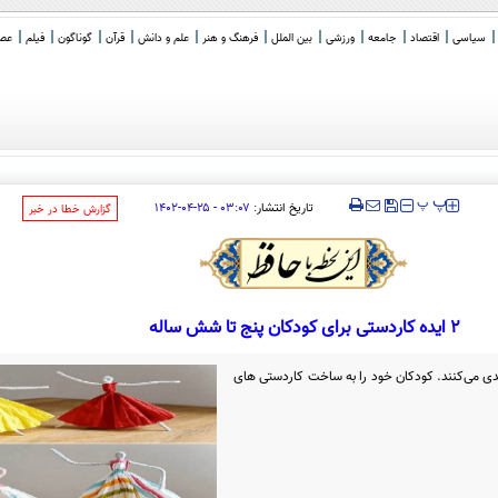
سیاسی
اقتصاد
جامعه
ورزشی
بین الملل
فرهنگ و هنر
علم و دانش
قرآن
گوناگون
فیلم
عصر 
‍‍‍ پ
پ
تاریخ انتشار:
۰۳:۰۷ - ۲۵-۰۴-۱۴۰۲
‌گزارش خطا در خبر
۲ ایده کاردستی برای کودکان پنج تا شش ساله
 می‌کنند. کودکان خود را به ساخت کاردستی‌ های