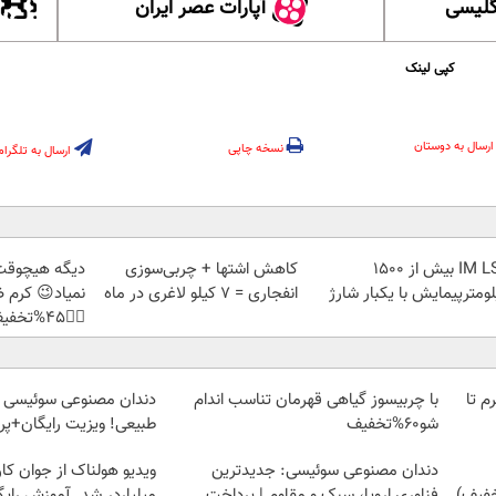
گلیسی
آپارات عصر ایران
کپی لینک
ارسال به دوستان
نسخه چاپی
ارسال به تلگرام
IM LS9 بیش از 1500
کاهش اشتها + چربی‌سوزی
دیگه هیچوقت
ومترپیمایش با یکبار شارژ
انفجاری = ۷ کیلو لاغری در ماه
نمیاد😉 کرم
👈🏻45%تخفیف
لمپ طلاسی، از ۰.۵ گرم تا
با چربیسوز گیاهی قهرمان تناسب اندام
دندان مصنوعی سوئیسی |
شو60%تخفیف
طبیعی! ویزیت رایگان+پ
دندان مصنوعی سوئیسی: جدیدترین
ویدیو هولناک از جوان کا
فناوری اروپا، سبک و مقاوم | پرداخت
میلیاردر شد. آموزش رایگ