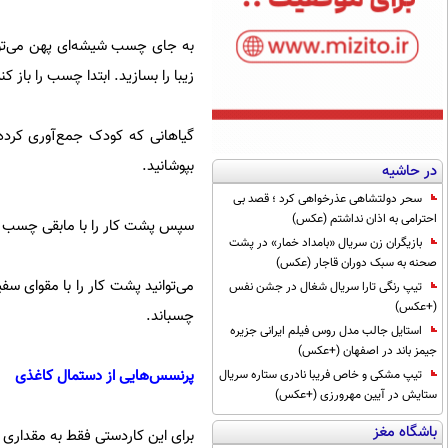
به جای چسب شیشه‌ای پهن می‌توان
زیبا را بسازید. ابتدا چسب‌ را باز کنید و یک کاد
گیاهانی که کودک جمع‌آوری کرده ا
بپوشانید.
در حاشیه
سحر دولتشاهی عذرخواهی کرد ؛ قصد بی
احترامی به اذان نداشتم (عکس)
سپس پشت کار را با مابقی چسب‌ ش
بازیگران زن سریال «بامداد خمار» در پشت
صحنه به سبک دوران قاجار (عکس)
می‌توانید پشت کار را با مقوای سف
تیپ رنگی تارا سریال شغال در جشن نفس
(+عکس)
چسباند.
استایل جالب مدل روس فیلم ایرانی جزیره
جیمز باند در اصفهان (+عکس)
پرنسس‌هایی از دستمال کاغذی
تیپ مشکی و خاص فریبا نادری ستاره سریال
ستایش در آیین مهرورزی (+عکس)
باشگاه مغز
برای این کاردستی فقط به مقداری