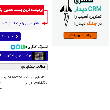
پربیننده ترین پست همین ی
باقر خرازی؛ چندان درشت گ
خبر بعد
اشتراک گذاری :
موکب توزیع رایگان عینک 
مطالب پیشنهادی
نیکاموتور نماینده IM Motor و
د
Lynk&Co در ایران
ج
و 