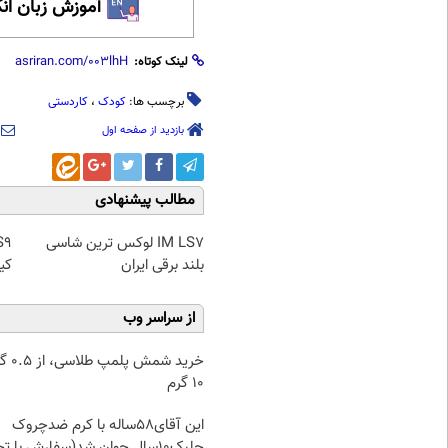
آموزش زبان ان
لینک کوتاه:
برچسب ها:
کودک
،
کاردستی
بازدید از صفحه اول
مطالب پیشنهادی
IM LS7 لوکس ترین شاسی
بلند برقی ایران
کیل
از سراسر وب
خرید شمش پ
۱۰ گرم
این آقای58ساله با کرم ضدچروک
جلبک10سال جوان شد(سفارش با تخفیف)