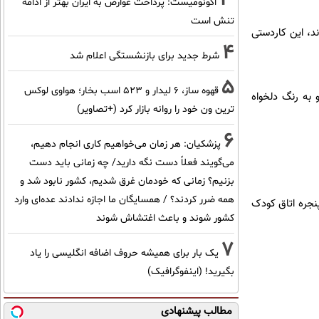
اکونومیست: پرداخت عوارض به ایران بهتر از ادامه
تنش است
د، این کاردستی
4
شرط جدید برای بازنشستگی اعلام شد
5
قهوه ساز، 6 لیدار و 523 اسب بخار؛ هواوی لوکس
 به رنگ دلخواه
ترین ون خود را روانه بازار کرد (+تصاویر)
6
پزشکیان: هر زمان می‌خواهیم کاری انجام دهیم،
می‌گویند فعلاً دست نگه دارید/ چه زمانی باید دست
بزنیم؟ زمانی که خودمان غرق شدیم، کشور نابود شد و
همه ضرر کردند؟ / همسایگان ما اجازه ندادند عده‌ای وارد
پنجره اتاق کودک
کشور شوند و باعث اغتشاش شوند
7
یک بار برای همیشه حروف اضافه انگلیسی را یاد
بگیرید! (اینفوگرافیک)
مطالب پیشنهادی