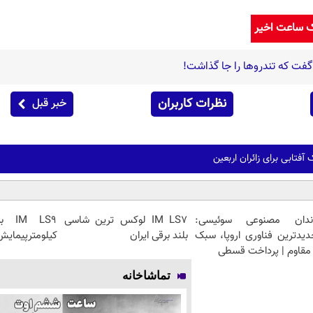
ک ساعت اخیر
فت که تندروها را جا گذاشت!
نظرات کاربران
خبر قبل
آفتابی برای زائران اربعین
ندان مصنوعی سوئیسی:
IM LS7 لوکس ترین شاسی
دیدترین فناوری اروپا، سبک
بلند برقی ایران
کیلومترپیمایش 
مقاوم | پرداخت قسطی
تماشاخانه