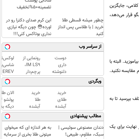
شادابی پوستت
کلامی، جایگزین
تضمینه50%تخفیف
گو قرار می‌دهد،
چطور میشه قسطی طلا
این کرم صدای دکترا رو در
خرید | با طلاسی پس انداز
اورده😳 چون دیگه نیازی
کنید
نداری بوتاکس کنی!!!
از سراسر وب
دوست
رونمایی از
لوکس‌تر
اموزید. البته با
داری
IM LS9،
شاسی‌بل
م مقایسه نکنید.
دلنوشته
پرچم‌دار
EREV
هاتو
فوق‌لوکس
ایران،
وبگردی
فوری به
EREV
توسط نی
کتاب
وارد بازار
موتور
خرید
خرید
الان طلا
ف بپرسید تا به
تبدیل و
ایران شد
رونمایی
طلای
طلا
با تیراژ
شد!
آبشده
آبشده
دیگه بده
دلخواه
حتی با
با 100
سرمایه‌گ
مطالب پیشنهادی
چاپ
۱۰۰هزارتومان
هزار
طلا با ا
کنی؟
 نهایت برای یک
تومن
بی‌بهره
دندان مصنوعی سوئیسی |
به هر اندازه ای که میخوای
سبک، مقاوم، طبیعی!
میتونی طلا بخری از سرمایه