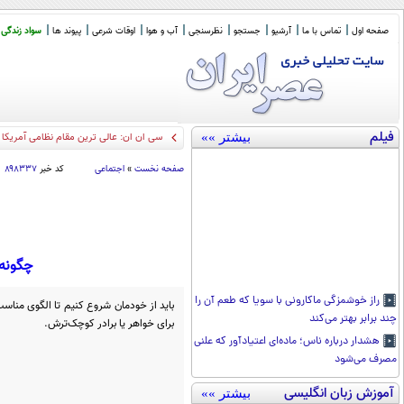
صفحه اول
تماس با ما
آرشیو
جستجو
نظرسنجی
آب و هوا
اوقات شرعی
پیوند ها
سواد زندگی
فیلم
بیشتر »»
نظر فقهی آیت الله
_
صفحه نخست
»
اجتماعی
کد خبر
۸۹۸۳۳۷
چگونه 
راز خوشمزگی ماکارونی با سویا که طعم آن را
باید از خودمان شروع کنیم تا الگوی مناسب
چند برابر بهتر می‌کند
برای خواهر یا برادر کوچک‌ترش.
هشدار درباره ناس؛ ماده‌ای اعتیادآور که علنی
مصرف می‌شود
آموزش زبان انگلیسی
بیشتر »»