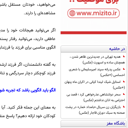
می‌خواهید، خودتان مستقل باشید.
مشاهده‌ای را دارند.
اگر می‌توانید هیجانات خود را م
عاطفی دارید، می‌توانید رفتار پسند
الگوی مناسبی برای فرزند یا فرزن
در حاشیه
هدیه تهرانی در جدیدترین ظاهر شدن ،
همچنان ساده و اسپورت (عکس)
به گفته دانشمندان، اگر فرزند ارشد
عکس پدرانه سپند امیرسلیمانی با شعری
فرزند کوچکتر دچار سردرگمی و تن
احساسی (+عکس)
استایل شیک لیندا کیانی در اکران ماه پنهان
(+عکس)
الگو باید الگویی باشد که تجربه شو
سحر دولتشاهی عذرخواهی کرد ؛ قصد بی
احترامی به اذان نداشتم (عکس)
به معنای این جمله فکر کنید. آیا
بازیگران زن سریال «بامداد خمار» در پشت
صحنه به سبک دوران قاجار (عکس)
کودکان خود ارائه دهیم؟ پاسخ منف
باشگاه مغز