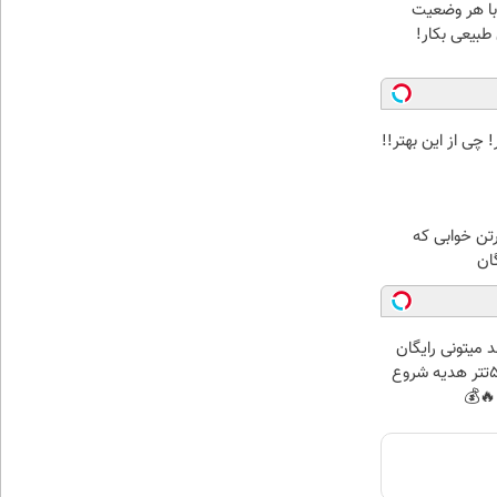
 با هر وضعیت
طبیعی بکار!
 چی از این بهتر!!
رتن خوابی که
ان
 میتونی رایگان
شروع کنی! 50تتر هدیه شروع
🔥💰