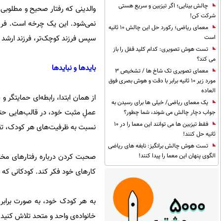
چالش بینایی؛ اگر تیزبین و سریع هستی
والدینی که رفتار صحیح و مطلوبی 
شرکت کن!
نمی‌شود. این یک چرخه است. فرزند 
معمای ریاضی؛ رکورد حل این چالش 10 ثانیه
سپس فرزند کوچک‌تر، فرزند ارشد را
است
تست هوش تصویری: کدام کلید قفل را باز
می کند؟
بایدها و نبایدها
معمای تصویری تک شاخ ها / تشخیص 3
مورد زیر 10 ثانیه برابر با دقت و هوش بصری فوق
العاده
از همان ابتدا، رابطه‌ای حمایتگر و 
یک معمای ریاضی/ خیلی ها برای رسیدن به
عملِ مثبت خود، در قالب‌هایی حتی 
جواب دچار چالش می شوند، شما چطور؟
فقط تیزبین ها می توانند این معما را در 10
نسبت به ظرفیت‌های هر کودک، تق
ثانیه حل کنند!
تست هوش چالش برانگیز: نابغه های ریاضی
صحبت کردن درباره رفتارهای مختلف
الگوی پنهان این معما را پیدا کنند!
کارهای خود فکر کند. کودکانی که 
به هر کودک خود، به صورت برابر 
خانواده‌ی واحد و متحد تلاش کنید.