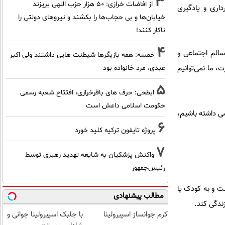
3
از افاضات خرازی: ۵۰ هزار حزب اللهی بریزند
داری و یادگیری
خیابان‌ها و بی حجاب‌ها را بکشند و نیرو‌های دولتی را
ناکار کنند!
4
سالم اجتماعی و
خمسه: همه بازیگرها شیطنت هایی داشتند ولی اکبر
، ما نمی‌توانیم
عبدی، مرد خانواده بود
5
ابطحی: حرف های باقرخرازی، افتتاح شعبه رسمی
حکومت اسلامی داعش است
ضی داشته باشیم،
6
پروژه تایفون ترکیه کلید خورد
7
واکنش پزشکیان به شایعه تهدید رهبری توسط
رئیس‌جمهور
ت و به کودک یا
مطالب پیشنهادی
زندگی کند.
کرم جوانساز اسپیرولینا
با جلبک اسپیرولینا جوانی و