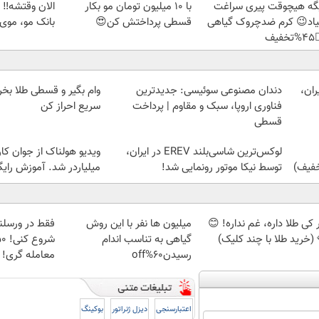
 با هر وضعیت
با 10 میلیون تومان مو بکار
دیگه هیچوقت پیری سرا
ی طبیعی بکار!
قسطی پرداختش کن😍
نمیاد😉 کرم ضدچروک گیا
👈
لا بخر! چی از این بهتر!!
دندان مصنوعی سوئیسی: جدیدترین
ورو
سریع احراز کن
فناوری اروپا، سبک و مقاوم | پرداخت
قسطی
 از جوان کارتن خوابی که
لوکس‌ترین شاسی‌بلند EREV در ایران،
لیاردر شد. آموزش رایگان
توسط نیکا موتور رونمایی شد!
میتونی رایگان
میلیون ها نفر با این روش
هر کی طلا داره، غم نداره!
گیاهی به تناسب اندام
💎 (خرید طلا با چند کلی
له گری! 🔥💰
رسیدن60%off
بوکینگ
دیزل ژنراتور
اعتبارسنجی