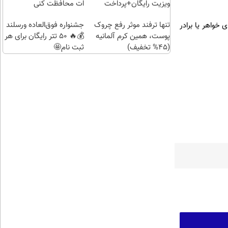
ویزیت رایگان+پرداخت
ات محافظت کنی
اقساطی😍
تنها ترفند موثر رفع چروک
جشنواره فوق‌العاده ورسلند
 خواهر یا برادر
پوست، همین کرم آلمانیه
💰🔥 50 تتر رایگان برای هر
(45% تخفیف)
ثبت نام🤩