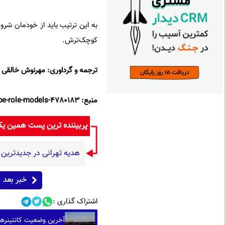
به این ترتیب باید از خودمان شروع
کوچک‌ترش.
ترجمه و گرداوری: مهرنوش خالقی
منبع: https://www.verywellfamily.com/how-to-teach-older-children-to-be-role-models-4780183
پربیننده ترین پست همین ی
هدیه تهرانی در جدیدتری
خبر بعد
اشتراک گذاری :
آخرین وضعیت کانتینرهای