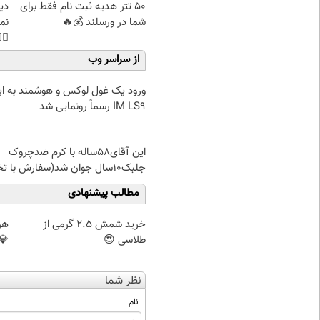
غت
50 تتر هدیه ثبت نام فقط برای
هی
شما در ورسلند 💰🔥
45%تخفیف
از سراسر وب
د یک غول لوکس و هوشمند به ایران،
IM LS9 رسماً رونمایی شد
این آقای58ساله با کرم ضدچروک
جلبک10سال جوان شد(سفارش با تخفیف)
مطالب پیشنهادی
 😊
خرید شمش 2.5 گرمی از
ک)
طلاسی 😍
نظر شما
نام