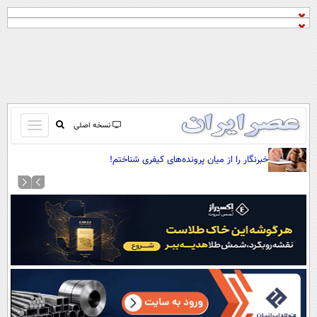
باز
نسخه اصلی
و
صفحه اول
خبرنگار را از میان پرونده‌های کیفری شناختم!
بسته
تماس با ما
کردن
آرشیو
منو
جستجو
نظرسنجی
آب و هوا
اوقات شرعی
پیوند ها
سواد زندگی