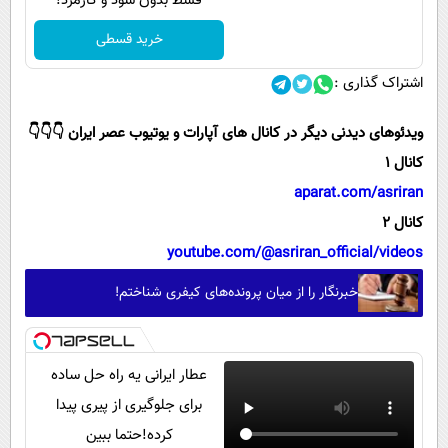
قسط بدون سود و کارمزد!
خرید قسطی
اشتراک گذاری :
ویدئوهای دیدنی دیگر در کانال های آپارات و یوتیوب عصر ایران 👇👇👇
کانال 1
aparat.com/asriran
کانال 2
youtube.com/@asriran_official/videos
خبرنگار را از میان پرونده‌های کیفری شناختم!
عطار ایرانی یه راه حل ساده
برای جلوگیری از پیری پیدا
کرده!حتما ببین