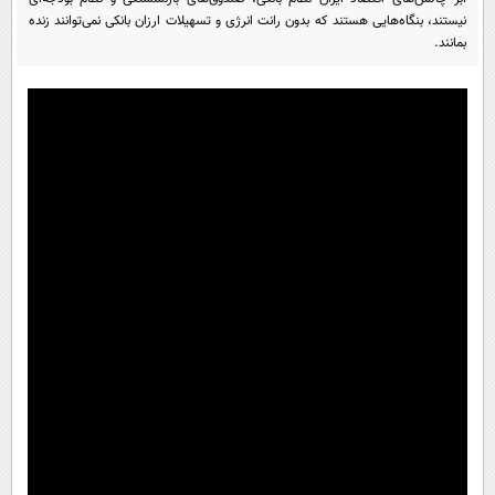
پیامک
سرگرمی
نیستند، بنگاه‌هایی هستند که بدون رانت انرژی و تسهیلات ارزان بانکی نمی‌توانند زنده
بمانند.
روانشناسی
فناوری
آشپزی
گوناگون
دانلود
حوادث
محیط زیست
سلامت
فرهنگی
بین الملل
اجتماعی
حیات وحش
سیاست خارجی