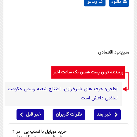
دانلود
کد ویدیو
منبع:نود اقتصادی
پربیننده ترین پست همین یک ساعت اخیر
ابطحی: حرف های باقرخرازی، افتتاح شعبه رسمی حکومت
اسلامی داعش است
خبر بعد
نظرات کاربران
خبر قبل
خرید موبایل با اسنپ پی | در ۴