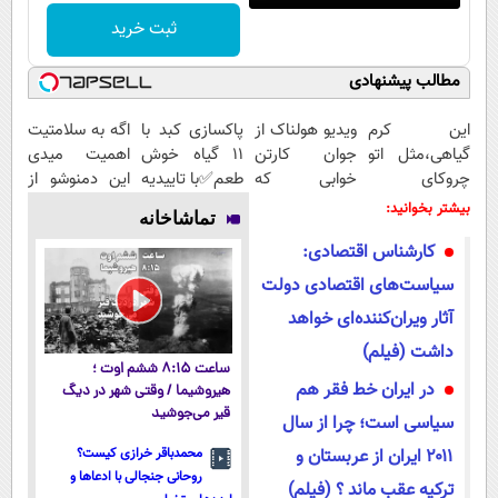
ثبت خرید
مطالب پیشنهادی
این کرم
ویدیو هولناک از
پاکسازی کبد با
اگه به سلامتیت
گیاهی،مثل اتو
جوان کارتن
11 گیاه خوش
اهمیت میدی
چروکای
خوابی که
طعم✅با تاییدیه
این دمنوشو از
پوستتوصاف
میلیاردر شد.
وزارت بهداشت
دست نده
بیشتر بخوانید:
تماشاخانه
میکنه!50%تخفیف
آموزش رایگان
کارشناس اقتصادی:
سیاست‌های اقتصادی دولت
آثار ویران‌کننده‌ای خواهد
داشت (فیلم)
ساعت ۸:۱۵ ششم اوت ؛
در ایران خط فقر هم
هیروشیما / وقتی شهر در دیگ
قیر می‌جوشید
سیاسی است؛ چرا از سال
۲۰۱۱ ایران از عربستان و
محمدباقر خرازی کیست؟
روحانی جنجالی با ادعاها و
ترکیه عقب ماند ؟ (فیلم)