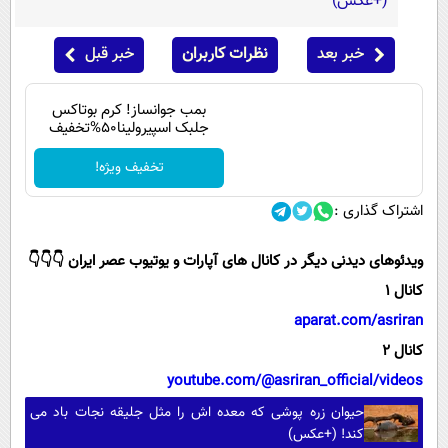
(+عکس)
خبر بعد
نظرات کاربران
خبر قبل
بمب جوانساز! کرم بوتاکس
جلبک اسپیرولینا50%تخفیف
تخفیف ویژه!
اشتراک گذاری :
ویدئوهای دیدنی دیگر در کانال های آپارات و یوتیوب عصر ایران 👇👇👇
کانال 1
aparat.com/asriran
کانال 2
youtube.com/@asriran_official/videos
حیوان زره پوشی که معده اش را مثل جلیقه نجات باد می
کند! (+عکس)