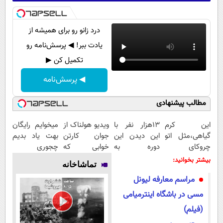
درد زانو رو برای همیشه از
یادت ببر! ◀ پرسش‌نامه رو
تکمیل کن ▶
◀ پرسش‌نامه
مطالب پیشنهادی
این کرم
13هزار نفر با
ویدیو هولناک از
میخوایم رایگان
گیاهی،مثل اتو
این دیدن این
جوان کارتن
بهت یاد بدیم
چروکای
دوره به
خوابی که
چجوری
پوستتوصاف
آرزوهاشون
میلیاردر شد.
پولدارشی! باور
بیشتر بخوانید:
تماشاخانه
میکنه!50%تخفیف
رسیدن |
آموزش رایگان
نداری امتحانش
مراسم معارفه لیونل
ثبت‌‌نام رایگان
مجانیه
مسی در باشگاه اینترمیامی
(فیلم)