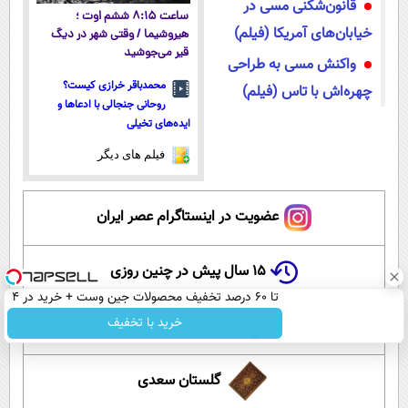
قانون‌شکنی مسی در
ساعت ۸:۱۵ ششم اوت ؛
خیابان‌های آمریکا (فیلم)
هیروشیما / وقتی شهر در دیگ
قیر می‌جوشید
واکنش مسی به طراحی
محمدباقر خرازی کیست؟
چهره‌اش با تاس (فیلم)
روحانی جنجالی با ادعاها و
ایده‌های تخیلی
فیلم های دیگر
عضویت در اینستاگرام عصر ایران
۱۵ سال پیش در چنین روزی
تا 60 درصد تخفیف محصولات جین وست + خرید در 4
قسط
خرید با تخفیف
این لحظه با حافظ
گلستان سعدی