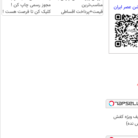
مناسب‌ترین
مجوز رسمی چاپ کن !
شن عصر ایران
قیمت+پرداخت اقساطی
کلیک کن تا فرصت هست !
یف ویژه کفش
 نده)