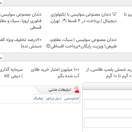
لمپ طلاسی، از ۰.۵ گرم تا
🦷 دندان مصنوعی سوئیسی با تکنولوژی
دندان مصنوعی سوئیسی:
دیجیتال | پرداخت در 4 قسط |📍 تهران
فناوری اروپا، سبک و مقا
قسطی
دندان مصنوعی سوئیسی | سبک، مقاوم،
70درصد تخفیف ویژه کف
طبیعی! ویزیت رایگان+پرداخت اقساطی😍
دستش نده)
ید شمش پلمپ طلاسی، از
100 میلیون اعتبار خرید طلای
سرمایه گذاری ا
 ۱۰ گرم
آب شده بگیر
| دیجی کالا
اعتبارسنجی
دیزل ژنراتور
بوکینگ