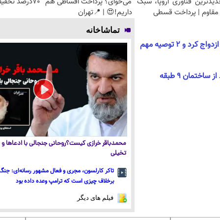
دیدترین فناوری اروپا، سبک
می‌خوای؟ پرداخت اقساطی هم
70درصد تخفیف
مقاوم | پرداخت قسطی
داریم!😍 | 📍تهران
تماشاخانه
مرد 150 ساله‌ای که 37 بار ازدواج کرد و 2 توصیه مهم
اختمان ۹ طبقه
محمدباقر خرازی کیست؟روحانی جنجالی با ادعاها و ا
تخیلی
تاکر کارلسون، مجری و فعال مشهور رسانه‌ای: جنگ 
برخلاف چیزی است که ترامپ وعده داده بود
فیلم های دیگر