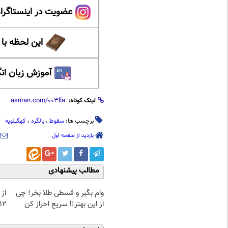
عضویت در اینستاگرام
این لحظه با
آموزش زبان ان
لینک کوتاه:
برچسب ها:
سقوط
،
بالگرد
،
کهگیلویه
بازدید از صفحه اول
مطالب پیشنهادی
وام بگیر و قسطی طلا بخر! چی
از 
از این بهتر!! سریع احراز کن
12کیلو چربی میسوزونی