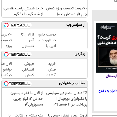
70درصد تخفیف ویژه کفش
خرید شمش پلمپ طلاسی،
چرم (از دستش نده)
از ۰.۵ گرم تا ۱۰ گرم
از سراسر وب
دوست داری
از الان تا
70درصد
دستاوردهای
آخر
تخفیف
ادبی یا
تابستون
ویژه
علمی خود را
حداقل
کفش
وبگردی
فوری به
12کیلو
چرم (از
کتاب تبدیل
چربی
دستش
خرید
فروش
الان طلا
کنی؟
میسوزونی
نده)
طلای
اقساطی
🧨
آبشده
کفش
دیگه بده
یده‌های
حتی با
چرم با
سرمایه‌گ
مطالب پیشنهادی
۱۰۰هزارتومان
70درصد
طلا با ا
ایران به وضوح
تخفیف
بی‌بهره
🦷 دندان مصنوعی سوئیسی
از الان تا آخر تابستون
با تکنولوژی دیجیتال |
حداقل 12کیلو چربی
پرداخت در 4 قسط |📍
میسوزونی🧨
تهران
فروش ویژه کفش چرمی با
یک هفته ای کتابت را با