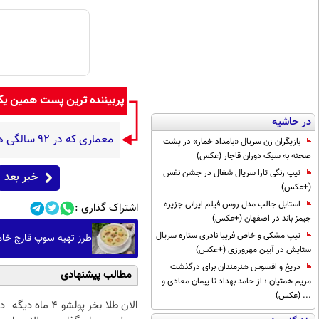
پربیننده ترین پست همین ی
در حاشیه
معماری که در 92 سالگی هنوز خلق می کند؛ داستان آلوارو سیزا، شاعر بتن و نور (+تصاویر)
بازیگران زن سریال «بامداد خمار» در پشت
صحنه به سبک دوران قاجار (عکس)
تیپ رنگی تارا سریال شغال در جشن نفس
خبر بعد
(+عکس)
استایل جالب مدل روس فیلم ایرانی جزیره
اشتراک گذاری :
جیمز باند در اصفهان (+عکس)
تیپ مشکی و خاص فریبا نادری ستاره سریال
طرز تهیه سوپ قارچ خا
ستایش در آیین مهرورزی (+عکس)
دریغ و افسوس هنرمندان برای درگذشت
مطالب پیشنهادی
مریم همتیان ؛ از حامد بهداد تا پیمان معادی و
... (عکس)
الان طلا بخر پولشو 4 ماه دیگه
د