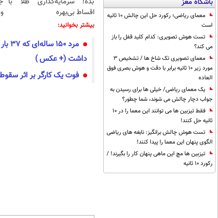
بده! سرمایه‌گذاری طلا با
ج
باشگاه مغز
اقساط بی‌بهره
و 
معمای ریاضی؛ رکورد حل این چالش 10 ثانیه
بیشتر بخوانید:
است
تست هوش تصویری: کدام کلید قفل را باز
می کند؟
داشت (+ عکس )
معمای تصویری تک شاخ ها / تشخیص 3
مورد زیر 10 ثانیه برابر با دقت و هوش بصری فوق
فوت یک کارگر بر اثر سقوط از س
العاده
یک معمای ریاضی/ خیلی ها برای رسیدن به
جواب دچار چالش می شوند، شما چطور؟
فقط تیزبین ها می توانند این معما را در 10
ثانیه حل کنند!
تست هوش چالش برانگیز: نابغه های ریاضی
الگوی پنهان این معما را پیدا کنند!
تیزبین ها مچ این ماهی پنهان کار را بگیرند! /
رکورد 10 ثانیه