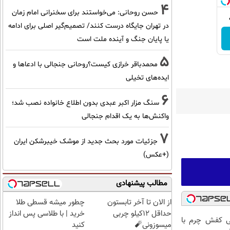
4
حسن روحانی: می‌خواستند برای سخنرانی امام زمان
در تهران جایگاه درست کنند/ تصمیم‌گیر اصلی برای ادامه
یا پایان جنگ و آینده ملت است
5
محمدباقر خرازی کیست؟روحانی جنجالی با ادعاها و
ایده‌های تخیلی
6
سنگ مزار اکبر عبدی بدون اطلاع خانواده نصب شد؛
واکنش‌ها به یک اقدام جنجالی
7
جزئیات مورد بحث جدید از موشک خیبرشکن ایران
(+عکس)
مطالب پیشنهادی
از الان تا آخر تابستون
چطور میشه قسطی طلا
حداقل 12کیلو چربی
خرید | با طلاسی پس انداز
 کفش چرم با
میسوزونی🧨
کنید