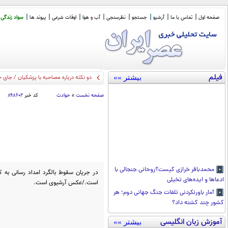
صفحه اول
تماس با ما
آرشیو
جستجو
نظرسنجی
آب و هوا
اوقات شرعی
پیوند ها
سواد زندگی
فیلم
بیشتر »»
دو نکته درباره مصاحبه با پزشکیان / جای 
صفحه نخست
»
حوادث
کد خبر
۸۹۸۶۰۲
محمدباقر خرازی کیست؟روحانی جنجالی با
در جریان سقوط بالگرد امداد رسانی به 
ادعاها و ایده‌های تخیلی
است./عکس آرشیوی است.
آمار باورنکردنی تلفات جنگ جهانی دوم؛ هر
کشور چند کشته داد؟
آموزش زبان انگلیسی
بیشتر »»