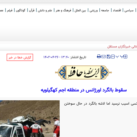
سیاسی
اقتصاد
جامعه
ورزشی
بین الملل
فرهنگ و هنر
علم و دانش
قرآن
گوناگون
فیلم
عصر 
خالی خبرنگاران مستقل
‍‍‍ پ
پ
تاریخ انتشار:
۱۳:۲۰ - ۲۶-۰۴-۱۴۰۲
‌گزارش خطا در خبر
سقوط بالگرد اورژانس در منطقه اجم کهگیلویه
کسی اسیب نرسید اما لاشه بالگرد در حال سوختن