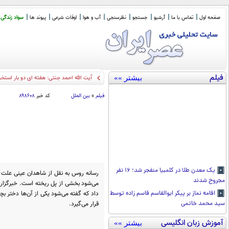
صفحه اول
تماس با ما
آرشیو
جستجو
نظرسنجی
آب و هوا
اوقات شرعی
پیوند ها
سواد زندگی
فیلم
بیشتر »»
50 سال از نخستین پ
_
فیلم
»
بین الملل
کد خبر
۸۹۸۶۰۸
یک معدن طلا در کلمبیا منفجر شد؛ ۱۶ نفر
رسانه روس به نقل از شاهدان عینی علت ح
مجروح شدند
داد که گفته می‌شود یکی از آن‌ها دختر 
اقامه نماز بر پیکر ابوالقاسم قاسم زاده توسط
قرار می‌گیرد.
سید محمد خاتمی
آموزش زبان انگلیسی
بیشتر »»