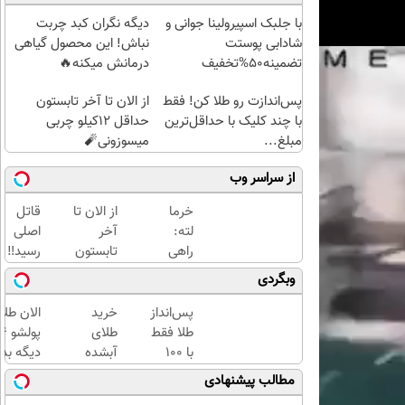
با جلبک اسپیرولینا جوانی و
دیگه نگران کبد چربت
شادابی پوستت
نباش! این محصول گیاهی
تضمینه50%تخفیف
درمانش میکنه🔥
پس‌اندازت رو طلا کن! فقط
از الان تا آخر تابستون
با چند کلیک با حداقل‌ترین
حداقل 12کیلو چربی
مبلغ...
میسوزونی🧨
از سراسر وب
خرما
از الان تا
قاتل
لته:
آخر
اصلی
راهی
تابستون
رسید‼️
طبیعی
حداقل
بهترین
وبگردی
برای
12کیلو
روش
بهبود
چربی
درمان
پس‌انداز
خرید
الان طلا
سلامت
میسوزونی
کبد
طلا فقط
طلای
کبد
🧨
چرب
با ۱۰۰
آبشده
دیگه بده
گرید 1
هزارتومان
حتی با
سرمایه‌گ
مطالب پیشنهادی
و 2
(امن و
۱۰۰هزارتومان
طلا با ا