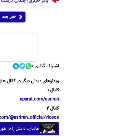
باقر خرازی؛ چندان درشت گ
خبر بعد
اشتراک گذاری :
ویدئوهای دیدنی دیگر در کانال های
کانال 1
aparat.com/asriran
کانال 2
com/@asriran_official/videos
طالبان: داعش را به طور