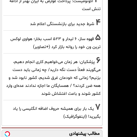
اکونومیست: پرداخت عوارض به ایران بهتر از ادامه
تنش است
4
شرط جدید برای بازنشستگی اعلام شد
5
قهوه ساز، 6 لیدار و 523 اسب بخار؛ هواوی لوکس
ترین ون خود را روانه بازار کرد (+تصاویر)
6
پزشکیان: هر زمان می‌خواهیم کاری انجام دهیم،
می‌گویند فعلاً دست نگه دارید/ چه زمانی باید دست
بزنیم؟ زمانی که خودمان غرق شدیم، کشور نابود شد و
همه ضرر کردند؟ / همسایگان ما اجازه ندادند عده‌ای وارد
کشور شوند و باعث اغتشاش شوند
7
یک بار برای همیشه حروف اضافه انگلیسی را یاد
بگیرید! (اینفوگرافیک)
مطالب پیشنهادی