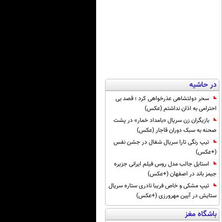
در حاشیه
سحر دولتشاهی عذرخواهی کرد ؛ قصد بی
احترامی به اذان نداشتم (عکس)
بازیگران زن سریال «بامداد خمار» در پشت
صحنه به سبک دوران قاجار (عکس)
تیپ رنگی تارا سریال شغال در جشن نفس
(+عکس)
استایل جالب مدل روس فیلم ایرانی جزیره
جیمز باند در اصفهان (+عکس)
تیپ مشکی و خاص فریبا نادری ستاره سریال
ستایش در آیین مهرورزی (+عکس)
باشگاه مغز