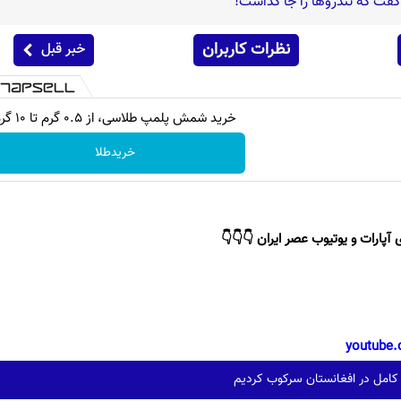
فت که تندروها را جا گذاشت!
نظرات کاربران
خبر قبل
خرید شمش پلمپ طلاسی، از ۰.۵ گرم تا ۱۰ گرم
خریدطلا
 آپارات و یوتیوب عصر ایران 👇👇👇
youtube.
 کامل در افغانستان سرکوب کردیم