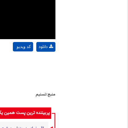
دانلود
کد ویدیو
منبع:تسنیم
پربیننده ترین پست همین ی