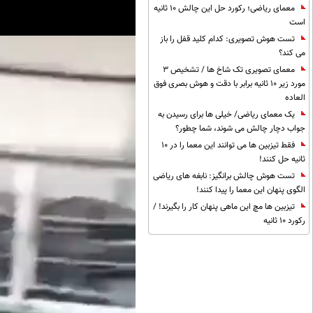
معمای ریاضی؛ رکورد حل این چالش 10 ثانیه
است
تست هوش تصویری: کدام کلید قفل را باز
می کند؟
معمای تصویری تک شاخ ها / تشخیص 3
مورد زیر 10 ثانیه برابر با دقت و هوش بصری فوق
العاده
یک معمای ریاضی/ خیلی ها برای رسیدن به
جواب دچار چالش می شوند، شما چطور؟
فقط تیزبین ها می توانند این معما را در 10
ثانیه حل کنند!
تست هوش چالش برانگیز: نابغه های ریاضی
الگوی پنهان این معما را پیدا کنند!
تیزبین ها مچ این ماهی پنهان کار را بگیرند! /
رکورد 10 ثانیه