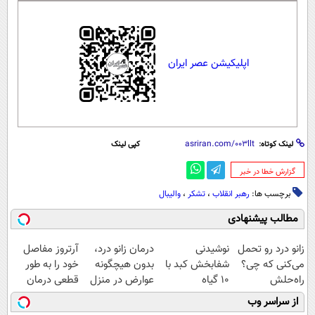
اپلیکیشن عصر ایران
لینک کوتاه:
کپی لینک
‌گزارش خطا در خبر
برچسب ها:
رهبر انقلاب
،
تشکر
،
والیبال
مطالب پیشنهادی
زانو درد رو تحمل
نوشیدنی
درمان زانو درد،
آرتروز مفاصل
می‌کنی که چی؟
شفابخش کبد با
بدون هیچگونه
خود را به طور
راه‌حلش
10 گیاه
عوارض در منزل
قطعی درمان
همین‌جاست!
موثر(تخفیف تا
(◂پرسش‌نامه)
کنید!
از سراسر وب
امشب)
◗پرسش‌نامه◖