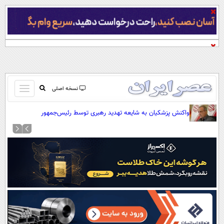
باز
نسخه اصلی
و
صفحه اول
واکنش پزشکیان به شایعه تهدید رهبری توسط رئیس‌جمهور
بسته
تماس با ما
کردن
آرشیو
منو
جستجو
نظرسنجی
آب و هوا
اوقات شرعی
پیوند ها
سواد زندگی