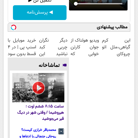
تکمیل کن ▶
◀ پرسش‌نامه
مطالب پیشنهادی
این کرم
ویدیو هولناک از
دیگر نگران
خرید موبایل با
گیاهی،مثل اتو
جوان کارتن
چربی کبد
اسنپ پی | در ۴
چروکای
خوابی که
نباشید این
قسط بدون سود
پوستتوصاف
میلیاردر شد.
نوشیدنی راه حل
و کارمزد!
تماشاخانه
میکنه!50%تخفیف
آموزش رایگان
شماست55%تخفیف
ساعت ۸:۱۵ ششم اوت ؛
هیروشیما / وقتی شهر در دیگ
قیر می‌جوشید
محمدباقر خرازی کیست؟
روحانی جنجالی با ادعاها و