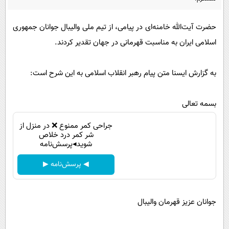
پیامک
سرگرمی
روانشناسی
فناوری
حضرت آیت‌الله خامنه‌ای در پیامی، از تیم ملی والیبال جوانان جمهوری
اسلامی ایران به مناسبت قهرمانی در جهان تقدیر کردند.
آشپزی
گوناگون
دانلود
حوادث
به گزارش ایسنا متن پیام رهبر انقلاب اسلامی به این شرح است:
محیط زیست
سلامت
بسمه تعالی
فرهنگی
جراحی کمر ممنوع ❌ در منزل از
شر کمر درد خلاص
بین الملل
شوید◂پرسش‌نامه
اجتماعی
◀ پرسش‌نامه ▶
حیات وحش
سیاست خارجی
جوانان عزیز قهرمان والیبال