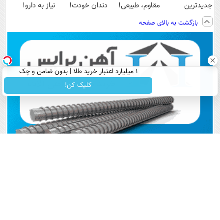
جدیدترین
مقاوم، طبیعی!
دندان خودت!
نیاز به دارو!
فناوری اروپا،
ویزیت
نصب آسان و
(◂پرسش‌نامه)
بازگشت به بالای صفحه
سبک و مقاوم |
رایگان+پرداخت
پرداخت اقساطی
پرداخت قسطی
اقساطی😍
💳 📍 تهران
۱ میلیارد اعتبار خرید طلا | بدون ضامن و چک
کلیک کن!