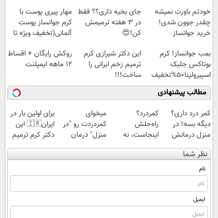
خودتم باورت نمیشه
جای بخیه داری؟؟ فقط
مهار پیری پوست با
چقدر جوون شدی!
در 3 هفته ترمیمش
کرم جوانساز پوست
خرید جوانساز
کن!😍
آلمانی(تخفیف ویژه تا
اسپیرولینا با تخفیف
امشب)
بمب جوانساز! کرم
این دکتر شیرازی کرم
روکش رایگان + اقساط
ویژه
بوتاکس جلبک
ترمیم زخم ایرانی را
۱۲ ماهه ایمپلنت
اسپیرولینا50%تخفیف
ساخت!!!
مطالب پیشنهادی
کمر درد داری؟
کمردرد؟
میخوای
برای اولین بار در
دیگه بسه! در
راه‌حلش
کمردردت رو "در
ایران🇮🇷 این
منزل درمانش
اینجاست، نه
منزل" درمان
دکتر کرم ترمیم
کن
توی داروخونه
کنی؟ (◂فیلم +
کننده 23 روزه
نظر شما
(◀پرسش‌نامه)
◂پرسش‌نامه)
ساخت!
نام
ایمیل