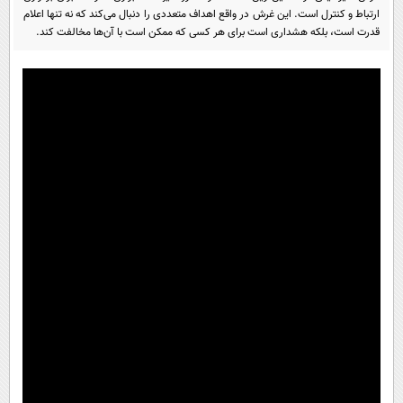
پیامک
سرگرمی
ارتباط و کنترل است. این غرش در واقع اهداف متعددی را دنبال می‌کند که نه تنها اعلام
قدرت است، بلکه هشداری است برای هر کسی که ممکن است با آن‌ها مخالفت کند.
روانشناسی
فناوری
آشپزی
گوناگون
دانلود
حوادث
محیط زیست
سلامت
فرهنگی
بین الملل
اجتماعی
حیات وحش
سیاست خارجی