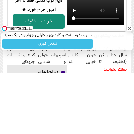
میخ کوب دستی فقط تا آخر
امروز حراج خورد!🔥
خرید با تخفیف
مس، نقره، نفت و گاز؛ چهار دارایی جهانی در یک سبد
مطالب پیشنهادی
تبدیل فوری
پوستت رو 10،12
ویدیو هولناک از
با جلبک
این کرم
سال جوان کن
جوان کارتن
اسپیرولینا جوانی
گیاهی،مثل اتو
(تخفیف تا
خوابی که
و شادابی
چروکای
امشب)
میلیاردر شد.
پوستت
پوستتوصاف
بیشتر بخوانید:
تماشاخانه
آموزش رایگان
تضمینه50%تخفیف
میکنه!50%تخفیف
لحظه شگفت‌انگیز تولد
یک مار پیتون (فیلم)
لحظه شکار یک گاو نر
توسط ببر بنگال غول پیکر
ساعت ۸:۱۵ ششم اوت ؛
(فیلم)
هیروشیما / وقتی شهر در دیگ
قیر می‌جوشید
جنجال یک شیر نر عظیم