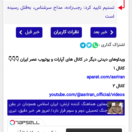
تسنیم تایید کرد: رجب‌زاده، مداح سرشناس، به‌قتل رسیده
است
خبر بعد
نظرات کاربران
خبر قبل
اشتراک گذاری :
ویدئوهای دیدنی دیگر در کانال های آپارات و یوتیوب عصر ایران 👇👇👇
کانال 1
aparat.com/asriran
کانال 2
youtube.com/@asriran_official/videos
معاون هماهنگ کننده ارتش: ایران اسلامی همچنان در بطن
جنگ تحمیلی دوم و سوم قرار دارد/ امروز هر خبر دقیق، تیری
بر قلب امپراطوری دروغ است