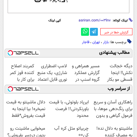
لینک کوتاه:
کپی لینک
‌گزارش خطا در خبر
برچسب ها:
بازار
،
تهران
،
قاجار
مطالب پیشنهادی
دیگه خجالت
مسیر همراهی و
لامپ اضطراری
کمربند اصلاح
نکش‼️ اینجا
گزارش عملکرد
شارژی، یک منبع
کننده قوز کمر
قسطی مو بکار
گروه اسنپ در
نوری قابل اعتماد
برای کار با
(تضمینی)
۱۴۰۴
در مواقع قطع
کامپیتور
از سراسر وب
برق
راهکاری آسان و سریع
ایرپاد بلوتوثی، با قیمت
دلال ماشینتو به قیمت
برای رنگ‌دهی موها، با
باورنکردنی!! فرصت
نمیخره! بیا اینجا به
فرمول گیاهی و بدون
محدود
قیمت بفروش*فقط
آمونیاک
خریدار واقعی*
ماشینتو به دلال نده!
چربیاتو مثل کره آب
میخوایی ماشینت رو
به مصرف کننده
کن👀
بدون دردسر بفروشی؟