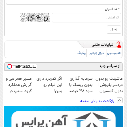
* کد امنیتی
اعتبارسنجی
دیزل ژنراتور
بوکینگ
از سراسر وب
ماشینت رو بدون
سرمایه گذاری
اگر کمردرد داری
مسیر همراهی و
دردسر بفروش |
بدون ریسک با
این فیلم رو
گزارش عملکرد
بدون کمسیون
سود 38 درصد
ببین!
گروه اسنپ در
😍
سالانه📈
◗پرسش‌نامه رو
۱۴۰۴
بازگشت به بالای صفحه
پر کن◖