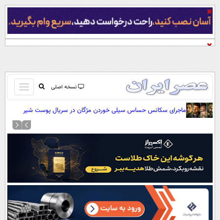
باز
نسخه اصلی
و
صفحه اول
ماجرای سکانس حساس سیلی خوردن مژگان در سریال پوست شیر
بسته
تماس با ما
کردن
آرشیو
منو
جستجو
نظرسنجی
آب و هوا
اوقات شرعی
پیوند ها
سواد زندگی