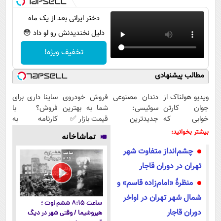
دختر ایرانی بعد از یک ماه
دلیل نخندیدنش رو لو داد 😳
تخفیف ویژه!
مطالب پیشنهادی
ویدیو هولناک از
دندان مصنوعی
فروش خودروی
ساینا داری برای
جوان کارتن
سوئیسی:
شما به بهترین
فروش؟ با
خوابی که
جدیدترین
قیمت بازار ✅
کارنامه به
میلیاردر شد.
فناوری اروپا،
بهترین قیمت
بیشتر بخوانید:
تماشاخانه
آموزش رایگان
سبک و مقاوم |
بفروش!
چشم‌انداز متفاوت شهر
پرداخت قسطی
تهران در دوران قاجار
منظرۀ «امام‌زاده قاسم» و
شمال شهر تهران در اواخر
ساعت ۸:۱۵ ششم اوت ؛
دوران قاجار
هیروشیما / وقتی شهر در دیگ