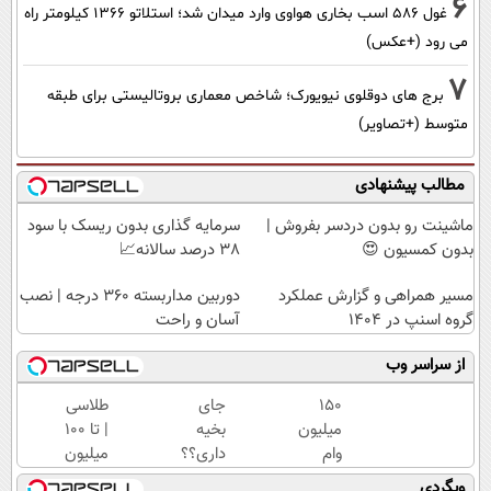
6
غول 586 اسب بخاری هواوی وارد میدان شد؛ استلاتو 1366 کیلومتر راه
می رود (+عکس)
7
برج های دوقلوی نیویورک؛ شاخص معماری بروتالیستی برای طبقه
متوسط (+تصاویر)
مطالب پیشنهادی
ماشینت رو بدون دردسر بفروش |
سرمایه گذاری بدون ریسک با سود
بدون کمسیون 😍
38 درصد سالانه📈
مسیر همراهی و گزارش عملکرد
دوربین مداربسته 360 درجه | نصب
گروه اسنپ در ۱۴۰۴
آسان و راحت
از سراسر وب
150
جای
طلاسی
میلیون
بخیه
| تا 100
وام
داری؟؟
میلیون
بگیر،
فقط در
وام
وبگردی