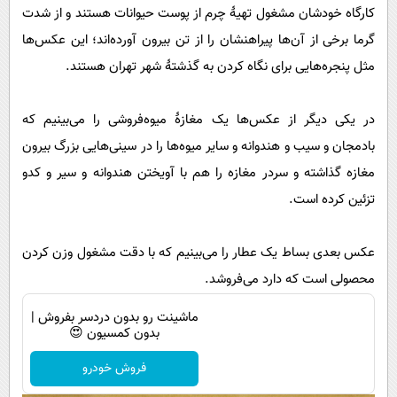
پیامک
سرگرمی
کارگاه خودشان مشغول تهیۀ چرم از پوست حیوانات هستند و از شدت
گرما برخی از آن‌ها پیراهنشان را از تن بیرون آورده‌اند؛ این عکس‌ها
روانشناسی
فناوری
مثل پنجره‌هایی برای نگاه کردن به گذشتۀ شهر تهران هستند.
آشپزی
گوناگون
دانلود
حوادث
در یکی دیگر از عکس‌ها یک مغازۀ میوه‌فروشی را می‌بینیم که
محیط زیست
بادمجان و سیب و هندوانه و سایر میوه‌ها را در سینی‌هایی بزرگ بیرون
مغازه گذاشته و سردر مغازه را هم با آویختن هندوانه و سیر و کدو
سلامت
تزئین کرده است.
فرهنگی
بین الملل
عکس بعدی بساط یک عطار را می‌بینیم که با دقت مشغول وزن کردن
اجتماعی
محصولی است که دارد می‌فروشد.
حیات وحش
ماشینت رو بدون دردسر بفروش |
بدون کمسیون 😍
سیاست خارجی
فروش خودرو