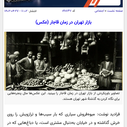
سیاسی
صفحه نخست
»
اجتماعی
کد
۸۹۸۷۴۷
انتشار:
۱۱:۰۲ - ۲۷-۰۴-۱۴۰۲
اقتصاد
جامعه
اقتصادی
بازار تهران در زمان قاجار (عکس)
ورزشی
اجتماعی
خودرو
بین الملل
حوادث
فرهنگ و هنر
سیاست خارجی
سلامت
علم و دانش
یک برش دانایی
قرآن
فناوری و It
محیط زیست
گوناگون
علمی
سفر و تفریح
فیلم
سرگرمی
اخبار کریپتو
تصاویر باورنکردنی از بازار تهران در زمان قاجار را ببینید. این عکس‌ها مثل پنجره‌هایی
عصر ایران 2
اقتصاد
برای نگاه کردن به گذشتۀ شهر تهران هستند.
باشگاه مغز
آموزش زبان
خواندنی ها و دیدنی ها
ورزش
مجله تصویری سلاح
فرادید نوشت: میوه‌فروش سیاری که بار سیب‌ها و ترازویش را روی
داستان کوتاه
سیاست
خرش گذاشته و در خیابان به‌دنبال مشتری است، یا دباغ‌هایی که در