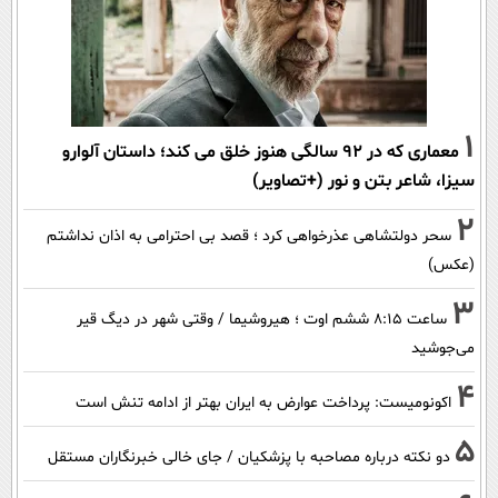
1
معماری که در 92 سالگی هنوز خلق می کند؛ داستان آلوارو
سیزا، شاعر بتن و نور (+تصاویر)
2
سحر دولتشاهی عذرخواهی کرد ؛ قصد بی احترامی به اذان نداشتم
(عکس)
3
ساعت ۸:۱۵ ششم اوت ؛ هیروشیما / وقتی شهر در دیگ قیر
می‌جوشید
4
اکونومیست: پرداخت عوارض به ایران بهتر از ادامه تنش است
5
دو نکته درباره مصاحبه با پزشکیان / جای خالی خبرنگاران مستقل