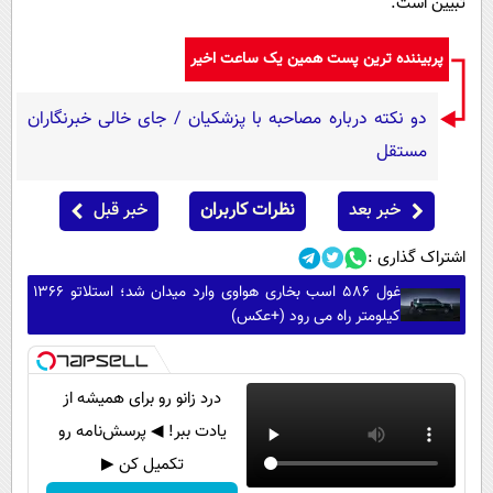
تبیین است.
پربیننده ترین پست همین یک ساعت اخیر
دو نکته درباره مصاحبه با پزشکیان / جای خالی خبرنگاران
مستقل
خبر بعد
نظرات کاربران
خبر قبل
اشتراک گذاری :
غول 586 اسب بخاری هواوی وارد میدان شد؛ استلاتو 1366
کیلومتر راه می رود (+عکس)
درد زانو رو برای همیشه از
یادت ببر! ◀ پرسش‌نامه رو
تکمیل کن ▶