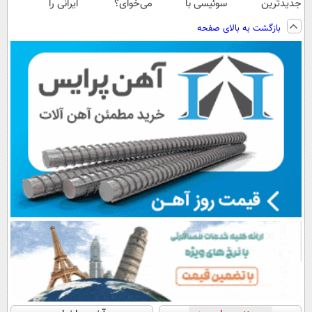
جدیدترین
سوئیسی با
می‌خوای؟
ایرانی را
فناوری اروپا،
تکنولوژی
پرداخت اقساطی
ساخت!!!
بازگشت به بالای صفحه
سبک و مقاوم |
دیجیتال |
هم داریم!😍 |
پرداخت قسطی
پرداخت در 4
📍تهران
قسط |📍 تهران