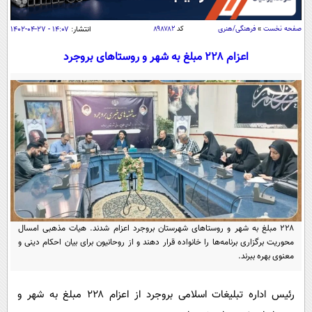
سیاسی
اقتصاد
صفحه نخست
»
فرهنگی/هنری
کد
۸۹۸۷۸۲
انتشار:
۱۴:۰۷ - ۲۷-۰۴-۱۴۰۲
جامعه
اقتصادی
اعزام ۲۲۸ مبلغ به شهر و روستاهای بروجرد
ورزشی
اجتماعی
خودرو
بین الملل
حوادث
فرهنگ و هنر
سیاست خارجی
سلامت
علم و دانش
یک برش دانایی
قرآن
فناوری و It
محیط زیست
گوناگون
علمی
سفر و تفریح
فیلم
سرگرمی
اخبار کریپتو
۲۲۸ مبلغ به شهر و روستاهای شهرستان بروجرد اعزام شدند. هیات مذهبی امسال
عصر ایران 2
اقتصاد
محوریت برگزاری برنامه‌ها را خانواده قرار دهند و از روحانیون برای بیان احکام دینی و
باشگاه مغز
معنوی بهره ببرند.
آموزش زبان
خواندنی ها و دیدنی ها
ورزش
مجله تصویری سلاح
داستان کوتاه
رئیس اداره تبلیغات اسلامی بروجرد از اعزام ۲۲۸ مبلغ به شهر و
سیاست