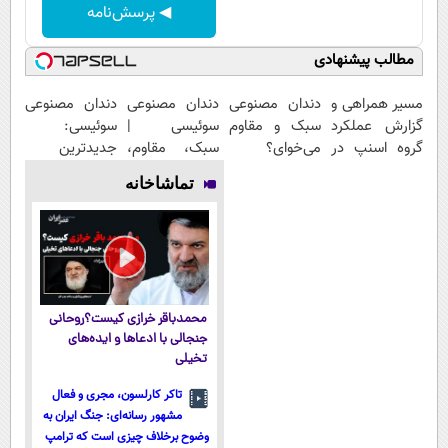
◀ پرسش‌نامه
مطالب پیشنهادی
مسیر همراهی و
دندان مصنوعی
دندان مصنوعی
دندان مصنوعی
گزارش عملکرد
سبک و مقاوم
سوئیسی |
سوئیسی:
گروه اسنپ در
می‌خوای؟
سبک، مقاوم،
جدیدترین
۱۴۰۴
پرداخت
طبیعی! ویزیت
فناوری اروپا،
تماشاخانه
اقساطی هم
رایگان+پرداخت
سبک و مقاوم |
داریم!😍 | 📍
اقساطی😍
پرداخت قسطی
تهران
محمدباقر خرازی کیست؟روحانی
جنجالی با ادعاها و ایده‌های
تخیلی
تاکر کارلسون، مجری و فعال
مشهور رسانه‌ای: جنگ ایران به
وضوح برخلاف چیزی است که ترامپ