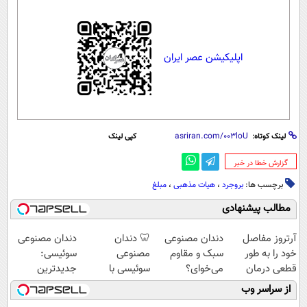
اپلیکیشن عصر ایران
لینک کوتاه:
کپی لینک
‌گزارش خطا در خبر
برچسب ها:
بروجرد
،
هیات مذهبی
،
مبلغ
مطالب پیشنهادی
آرتروز مفاصل
دندان مصنوعی
🦷 دندان
دندان مصنوعی
خود را به طور
سبک و مقاوم
مصنوعی
سوئیسی:
قطعی درمان
می‌خوای؟
سوئیسی با
جدیدترین
کنید!
پرداخت اقساطی
تکنولوژی
فناوری اروپا،
از سراسر وب
◗پرسش‌نامه◖
هم داریم!😍 |
دیجیتال |
سبک و مقاوم |