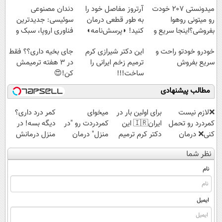
📍تهران
پرداخت در 4
پرداخت قسطی
میدونستی 207 خودت
آرتروز مفاصل خود را
دندان مصنوعی
قسط |📍 تهران
رو میتونی روهوا
به طور قطعی درمان
سوئیسی: جدیدترین
بفروشی؟اینجا سریع و
کنید! ◗پرسش‌نامه◖
فناوری اروپا، سبک و
راحت بفروش
مقاوم | پرداخت
خودرو خودتو راحت و
این دکتر شیرازی کرم
جای بخیه داری؟؟ فقط
قسطی
سریع بفروش
ترمیم زخم ایرانی را
در 3 هفته ترمیمش
ساخت!!!
کن!😍
مطالب پیشنهادی
❌لازم نیست
برای اولین بار در
میخوای
کمر درد داری؟
کمردرد رو تحمل
ایران🇮🇷 این
کمردردت رو "در
دیگه بسه! در
کنی❌ درمان
دکتر کرم ترمیم
منزل" درمان
منزل درمانش
بدون جراحی و
کننده 23 روزه
کنی؟ (◂فیلم +
کن
نظر شما
قرص
ساخت!
◂پرسش‌نامه)
(◀پرسش‌نامه)
(پرسشنامه)
نام
ایمیل