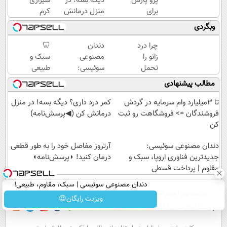
پژو پارس
دیگه بسه! در
شیرازی
برای
منزل درمانش
کرم
فروش
کن
ترمیم
وبگردی
داری؟
(◀پرسش‌نامه)
زخم
اینجا
ایرانی را
چرا درد
دندان
🦷
سریع
ساخت!!!
زانو را
مصنوعی
سبک و
بفروشش
تحمل
سوئیسی:
طبیعی
می‌کنی؟
جدیدترین
مثل
مطالب پیشنهادی
خیلی
فناوری
دندان
ساده
اروپا،
خودت!
تا 3میلیارد وام سرمایه در گردش
کمر درد داری؟ دیگه بسه! در منزل
درمنزل
سبک و
نصب
فروشندگان => فروشگاهت رو ثبت
درمانش کن (◀پرسش‌نامه)
درمانش
مقاوم |
آسان و
کن
کن
پرداخت
پرداخت
دندان مصنوعی سوئیسی:
قسطی
اقساطی
آرتروز مفاصل خود را به طور قطعی
جدیدترین فناوری اروپا، سبک و
💳 📍
درمان کنید! ◗پرسش‌نامه◖
مقاوم | پرداخت قسطی
تهران
دندان مصنوعی سوئیسی | سبک، مقاوم، طبیعی!
صفحه اول
فیلم
عصر ایران۲
درباره عصرایران
تماس با ما
آرشیو
جستجو
ویزیت رایگان+پرداخت اقساطی😍
ویزیت رایگان😍
پیوندها
نظرسنجی
آب و هوا
اوقات شرعی
سواد زندگی