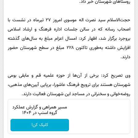
روستاهای شهرستان خبر داد.
پیامک
سرگرمی
روانشناسی
فناوری
حجت‌الاسلام سید نصرت اله موسوی امروز ۲۷ تیرماه در نشست با
آشپزی
گوناگون
اصحاب رسانه که در سالن جلسات اداره فرهنگ و ارشاد اسلامی
دانلود
حوادث
بروجرد برگزار شد، اظهار کرد: امسال اعزام مبلغ به سال‌های گذشته
افزایش داشته به‌طوری تاکنون ۲۲۸ مبلغ در سطح شهرستان حضور
محیط زیست
دارند.
سلامت
فرهنگی
وی تصریح کرد: برخی از آن‌ها از حوزه علمیه قم و مابقی بومی
بین الملل
شهرستان هستند برای ترویج فرهنگ عاشورا، برپایی آیین‌های مذهبی،
روضه‌خوانی و سخنرانی در مساجد این شهرستان فعالیت دارند.
اجتماعی
حیات وحش
مسیر همراهی و گزارش عملکرد
گروه اسنپ در ۱۴۰۴
سیاست خارجی
کلیک کن!