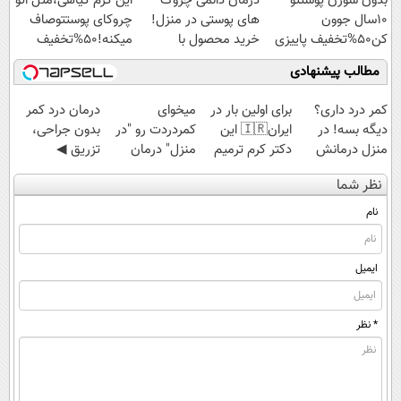
بدون سوزن پوستتو
درمان دائمی چروک
این کرم گیاهی،مثل اتو
ویژه
10سال جوون
های پوستی در منزل!
چروکای پوستتوصاف
کن50%تخفیف پاییزی
خرید محصول با
میکنه!50%تخفیف
تخفیف
مطالب پیشنهادی
کمر درد داری؟
برای اولین بار در
میخوای
درمان درد کمر
دیگه بسه! در
ایران🇮🇷 این
کمردردت رو "در
بدون جراحی،
منزل درمانش
دکتر کرم ترمیم
منزل" درمان
تزریق ◀
کن
کننده 23 روزه
کنی؟ (◂فیلم +
پرسش‌نامه رو پر
نظر شما
(◀پرسش‌نامه)
ساخت!
◂پرسش‌نامه)
کن ▶
نام
ایمیل
* نظر