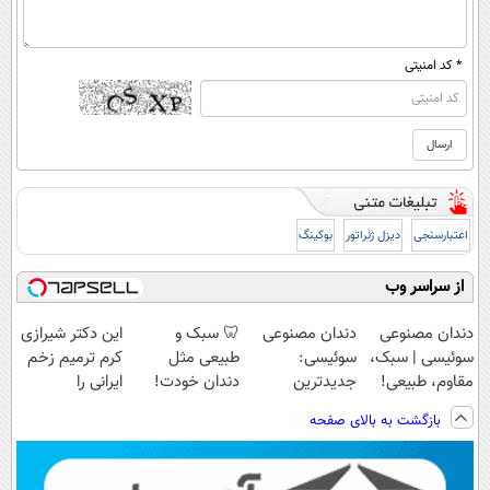
* کد امنیتی
اعتبارسنجی
دیزل ژنراتور
بوکینگ
از سراسر وب
دندان مصنوعی
دندان مصنوعی
🦷 سبک و
این دکتر شیرازی
سوئیسی | سبک،
سوئیسی:
طبیعی مثل
کرم ترمیم زخم
مقاوم، طبیعی!
جدیدترین
دندان خودت!
ایرانی را
ویزیت
فناوری اروپا،
نصب آسان و
ساخت!!!
بازگشت به بالای صفحه
رایگان+پرداخت
سبک و مقاوم |
پرداخت اقساطی
اقساطی😍
پرداخت قسطی
💳 📍 تهران