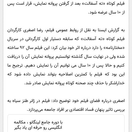
پیامک
سرگرمی
فیلم کوتاه «ته آسفالت» بعد از گرفتن پروانه نمایش، قرار است پس
از ۱۰ سال عرضه شود.
روانشناسی
فناوری
آشپزی
گوناگون
به گزارش ایسنا به نقل از روابط عمومی فیلم، رضا اصغری کارگردان
دانلود
حوادث
فیلم کوتاه «ته آسفالت» که سابقه دستیار اول کارگردانی در سریال
محیط زیست
«مختارنامه» را دارد درباره اثر خود بیان کرد: این فیلم سال ۹۲ ساخته
شده ولی در نهایت سال گذشته توانستیم پروانه نمایش آن را دریافت
سلامت
کنیم و حالا پس از ۱۰ سال می توانیم آن را نمایش دهیم. ترجیح ما
فرهنگی
این بود که فیلم با کمترین اصلاحیه بتواند نمایش داده شود که
بین الملل
خداراشکر با حذف چند صحنه کوتاه پروانه نمایش صادر شد.
اجتماعی
اصغری درباره فضای فیلم خود توضیح داد: فیلم در ژانر طنز سیاه به
حیات وحش
بررسی تاثیر پنهان فساد اقتصادی بر افراد جامعه می‌پردازد.
سیاست خارجی
با دوره جامع لینگانو ، مکالمه
انگلیسی رو حرفه ای یاد بگیر