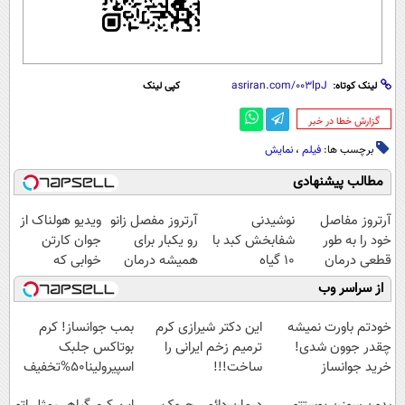
لینک کوتاه:
کپی لینک
‌گزارش خطا در خبر
برچسب ها:
فیلم
،
نمایش
مطالب پیشنهادی
آرتروز مفاصل
نوشیدنی
آرتروز مفصل زانو
ویدیو هولناک از
خود را به طور
شفابخش کبد با
رو یکبار برای
جوان کارتن
قطعی درمان
10 گیاه
همیشه درمان
خوابی که
کنید!
موثر(تخفیف تا
کن!
میلیاردر شد.
از سراسر وب
◗پرسش‌نامه◖
امشب)
◗پرسش‌نامه◖
آموزش رایگان
خودتم باورت نمیشه
این دکتر شیرازی کرم
بمب جوانساز! کرم
چقدر جوون شدی!
ترمیم زخم ایرانی را
بوتاکس جلبک
خرید جوانساز
ساخت!!!
اسپیرولینا50%تخفیف
اسپیرولینا با تخفیف