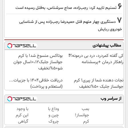
6
تسنیم تایید کرد: رجب‌زاده، مداح سرشناس، به‌قتل رسیده است
7
دستگیری چهار متهم قتل حمیدرضا رجب‌زاده پس از شناسایی
خودروی ربایش
مطالب پیشنهادی
کی گفته کمردرد، درد بی درمونه؟❗
بوتاکس منسوخ شد! با کرم
راهکار درمان +پرسشنامه
جوانساز جلبک10،12سال جوان
شو50%تخفیف
نجات دهنده شما از پیری! کرم
دریافت خلافی۱۴۰۴ با جزییات...
جوانساز جلبک 50%تخفیف
(استعلام و پرداخت)
از سراسر وب
بمب
وداع با
با وجود
جوانساز!
چین و
این کرم
کرم
چروک
گیاهی
بوتاکس
های
دیگه