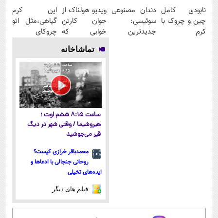
نابودی کامل
دندان مصنوعی
ویدیو هولناک از
این کرم
چین و چروک با
سوئیسی:
جوان کارتن
گیاهی،مثل اتو
کرم
جدیدترین
خوابی که
چروکای
آلمانی۴۰٪تخفیف
فناوری اروپا،
میلیاردر شد.
پوستتوصاف
تماشاخانه
سبک و مقاوم |
آموزش رایگان
میکنه!50%تخفیف
پرداخت قسطی
ساعت ۸:۱۵ ششم اوت ؛
هیروشیما / وقتی شهر در دیگ
قیر می‌جوشید
محمدباقر خرازی کیست؟
روحانی جنجالی با ادعاها و
ایده‌های تخیلی
فیلم های دیگر