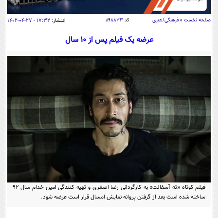
سیاسی
اقتصاد
صفحه نخست
»
فرهنگی/هنری
کد
۸۹۸۸۳۳
انتشار:
۱۷:۳۲ - ۲۷-۰۴-۱۴۰۲
جامعه
اقتصادی
عرضه یک فیلم پس از ۱۰ سال
ورزشی
اجتماعی
خودرو
بین الملل
حوادث
فرهنگ و هنر
سیاست خارجی
سلامت
علم و دانش
یک برش دانایی
قرآن
فناوری و It
محیط زیست
گوناگون
علمی
سفر و تفریح
فیلم
سرگرمی
اخبار کریپتو
عصر ایران 2
اقتصاد
باشگاه مغز
آموزش زبان
خواندنی ها و دیدنی ها
ورزش
فیلم کوتاه «ته آسفالت» به کارگردانی رضا اصغری و تهیه کنندگی امین خدام سال ۹۲
مجله تصویری سلاح
ساخته شده است بعد از گرفتن پروانه نمایش امسال قرار است عرضه شود.
داستان کوتاه
سیاست