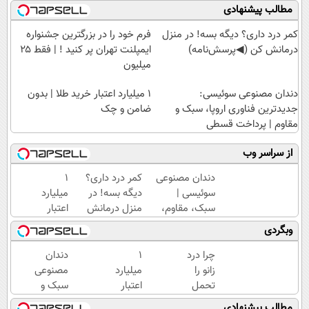
مطالب پیشنهادی
کمر درد داری؟ دیگه بسه! در منزل
فرم خود را در بزرگترین جشنواره
درمانش کن (◀پرسش‌نامه)
ایمپلنت تهران پر کنید ! | فقط ۲۵
میلیون
دندان مصنوعی سوئیسی:
۱ میلیارد اعتبار خرید طلا | بدون
جدیدترین فناوری اروپا، سبک و
ضامن و چک
مقاوم | پرداخت قسطی
از سراسر وب
دندان مصنوعی
کمر درد داری؟
۱
سوئیسی |
دیگه بسه! در
میلیارد
سبک، مقاوم،
منزل درمانش
اعتبار
طبیعی! ویزیت
کن
خرید
وبگردی
رایگان+پرداخت
(◀پرسش‌نامه)
طلا |
اقساطی😍
بدون
چرا درد
۱
دندان
ضامن
زانو را
میلیارد
مصنوعی
و چک
تحمل
اعتبار
سبک و
می‌کنی؟
خرید
مقاوم
مطالب پیشنهادی