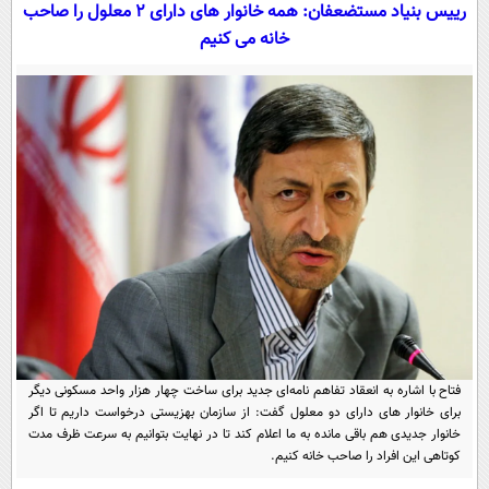
سیاسی
رییس بنیاد مستضعفان: همه خانوار های دارای ۲ معلول را صاحب
خانه می کنیم
اقتصاد
جامعه
اقتصادی
ورزشی
اجتماعی
خودرو
بین الملل
حوادث
فرهنگ و هنر
سیاست خارجی
سلامت
علم و دانش
یک برش دانایی
قرآن
فناوری و It
محیط زیست
گوناگون
علمی
سفر و تفریح
فیلم
سرگرمی
اخبار کریپتو
عصر ایران 2
اقتصاد
باشگاه مغز
فتاح با اشاره به انعقاد تفاهم نامه‌ای جدید برای ساخت چهار هزار واحد مسکونی دیگر
برای خانوار های دارای دو معلول گفت: از سازمان بهزیستی درخواست داریم تا اگر
آموزش زبان
خواندنی ها و دیدنی ها
ورزش
مجله تصویری سلاح
خانوار جدیدی هم باقی مانده به ما اعلام کند تا در نهایت بتوانیم به سرعت ظرف مدت
کوتاهی این افراد را صاحب خانه کنیم.
داستان کوتاه
سیاست