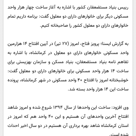
پیامک
سرگرمی
رییس بنیاد مستضعفان کشور با اشاره به آغاز ساخت چهار هزار واحد
روانشناسی
فناوری
مسکونی دیگر برای خانوارهای دارای دو معلول گفت: برنامه داریم تمام
آشپزی
خانوارهای دارای دو معلول کشور را صاحبخانه کنیم.
گوناگون
دانلود
حوادث
به گزارش ایسنا؛ پرویز فتاح، امروز (۲۷ تیر) در آیین افتتاح ۱۴ هزارمین
محیط زیست
واحد مسکونی خانوارهای دارای دو معلول در کرمانشاه، با اشاره به
سلامت
تفاهم نامه بنیاد مستضعفان، بنیاد مسکن و سازمان بهزیستی برای
فرهنگی
ساخت ۱۴ هزار واحد مسکونی برای خانوارهای دارای دو معلول گفت:
خوشبختانه امروز با افتتاح ۴۰ واحد مسکونی در شهر کرمانشاه، پرونده
بین الملل
ساخت این ۱۴ هزار واحد بسته شد.
اجتماعی
حیات وحش
وی افزود: ساخت این واحدها از سال ۱۳۹۴ شروع شده و امروز شاهد
سیاست خارجی
افتتاح آخرین واحدهای آن هستیم و این ۴۰ واحد هم که امروز در
استان کرمانشاه شاهد بهره برداری آن هستیم در دو سال اخیر احداث
شده است.