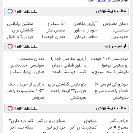
برچسب ها:
معلول
،
خانه
مطالب پیشنهادی
دندان مصنوعی
آرتروز مفاصل
🦷 سبک و
ماشین برلیانس
سوئیسی:
خود را به طور
طبیعی مثل
گذاشتی برای
جدیدترین
قطعی درمان
دندان خودت!
فروش؟ با خیال
فناوری اروپا،
کنید!
نصب آسان و
راحت بفروش
از سراسر وب
سبک و مقاوم |
◗پرسش‌نامه◖
پرداخت اقساطی
پرداخت قسطی
💳 📍 تهران
میدونستی 207 خودت
آرتروز مفاصل خود را
دندان مصنوعی
رو میتونی روهوا
به طور قطعی درمان
سوئیسی: جدیدترین
بفروشی؟اینجا سریع و
کنید! ◗پرسش‌نامه◖
فناوری اروپا، سبک و
راحت بفروش
مقاوم | پرداخت
خودرو کی ام سی j7
پژو پارس گذاشتی برای
بازار پر از خریدار جک
قسطی
خودتو راحت و سریع
فروش؟؟ اینجا راحت
S3 / ماشینتو به راحتی
بفروشش
بفروشش
بفروش
مطالب پیشنهادی
جراحی کمر
میخوای
میخوای برای کمر
کمر درد داری؟
ممنوع ❌ در
کمردردت رو "در
درد زیر تیغ
دیگه بسه! در