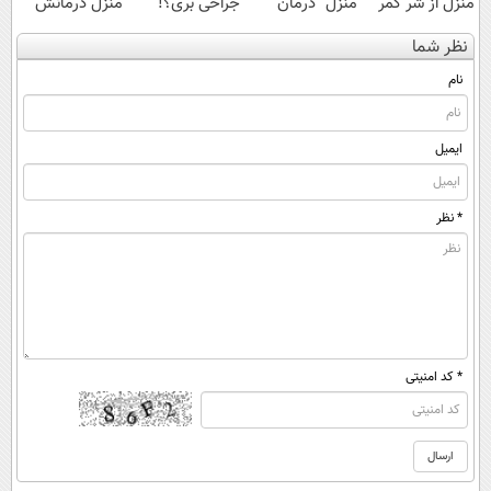
منزل از شر کمر
منزل" درمان
جراحی بری؟!
منزل درمانش
درد خلاص
کنی؟ (◂فیلم +
◗پرسش‌نامه رو
کن
نظر شما
شوید◂پرسش‌نامه
◂پرسش‌نامه)
پر کن◖
(◀پرسش‌نامه)
نام
ایمیل
* نظر
* کد امنیتی