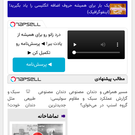
یک بار برای همیشه حروف اضافه انگلیسی را یاد بگیرید!
(اینفوگرافیک)
درد زانو رو برای همیشه از
یادت ببر! ◀ پرسش‌نامه رو
تکمیل کن ▶
◀ پرسش‌نامه
مطالب پیشنهادی
مسیر همراهی و
دندان مصنوعی
دندان مصنوعی
🦷 سبک و
گزارش عملکرد
سبک و مقاوم
سوئیسی:
طبیعی مثل
گروه اسنپ در
می‌خوای؟
جدیدترین
دندان خودت!
۱۴۰۴
پرداخت
فناوری اروپا،
نصب آسان و
تماشاخانه
اقساطی هم
سبک و مقاوم |
پرداخت
داریم!😍 | 📍
پرداخت قسطی
اقساطی 💳 📍
تهران
تهران