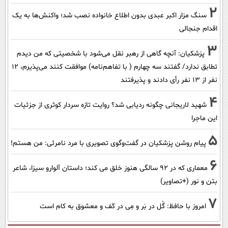
2
سنگ مزار اکبر عبدی بدون اطلاع خانواده نصب شد؛ واکنش‌ها به یک
اقدام جنجالی
3
پزشکیان‌: آنچه گاهی از رهبر نقل می‌شود با شخصیتی که من دیدم
تطابق ندارد/ گفتند سه چهارم ( با تفاهم‌نامه) موافقت کنند می‌پذیرم، 12
نفر از 13 نفر رأی دادند و پذیرفتند
4
شهید لاریجانی چگونه ردیابی شد؟ روایت تازه سردار کوثری از جزئیات
این ماجرا
5
پیام روشن پزشکیان در گفت‌و‌گوی تصویری با مرد نامرئی: من هستم!
6
معماری که در 92 سالگی هنوز خلق می کند؛ داستان آلوارو سیزا، شاعر
بتن و نور (+تصاویر)
7
امروز با حافظ: گُل در بَر و مِی در کَف و معشوق به کام است