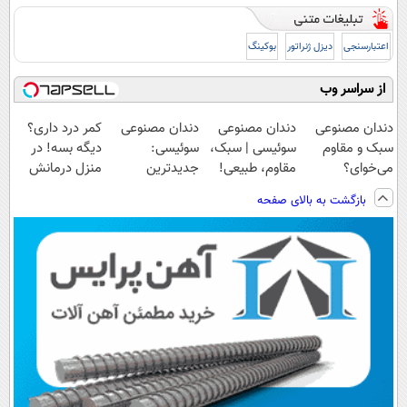
اعتبارسنجی
دیزل ژنراتور
بوکینگ
از سراسر وب
دندان مصنوعی
دندان مصنوعی
دندان مصنوعی
کمر درد داری؟
سبک و مقاوم
سوئیسی | سبک،
سوئیسی:
دیگه بسه! در
می‌خوای؟
مقاوم، طبیعی!
جدیدترین
منزل درمانش
پرداخت اقساطی
ویزیت
فناوری اروپا،
کن
بازگشت به بالای صفحه
هم داریم!😍 |
رایگان+پرداخت
سبک و مقاوم |
(◀پرسش‌نامه)
📍تهران
اقساطی😍
پرداخت قسطی