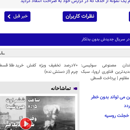
 یک نمونه از حذف که در گزارش خود به صراحت انتقاد کردید
نظرات کاربران
خبر قبل
در سریال جدیدش بدون بدلکار
ندان مصنوعی سوئیسی:
70درصد تخفیف ویژه کفش
خرید طلا قسطی
دیدترین فناوری اروپا، سبک
چرم (از دستش نده)
مقاوم | پرداخت قسطی
تماشاخانه
ن می تواند بدون خطر
ردد
ۀ خجلت روسیه