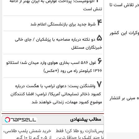
اکونومیست: پرداخت عوارض به ایران بهتر از ادامه
در تلاش است تا
تنش است
4
شرط جدید برای بازنشستگی اعلام شد
وکرات این کشور
5
دو نکته درباره مصاحبه با پزشکیان / جای خالی
خبرنگاران مستقل
6
غول 586 اسب بخاری هواوی وارد میدان شد؛ استلاتو
1366 کیلومتر راه می رود (+عکس)
7
واشنگتن پست: دعوای ترامپ با هگست درباره
کمبود ذخائر تسلیحاتی آمریکا/ ترامپ: افشا کنندگان
مبنی بر انتشار
موضوع کمبود مهمات، زندانی خواهند شد
مطالب پیشنهادی
پس‌اندازت رو طلا کن! فقط
خرید شمش پلمپ طلاسی،
با چند کلیک با حداقل‌ترین
از ۰.۵ گرم تا ۱۰ گرم