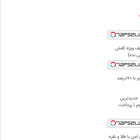
یف ویژه کفش
 نده)
فروش اقساطی کفش چرم با 70درصد
 جدیدترین
وم | پرداخت
من با طلا و نقره