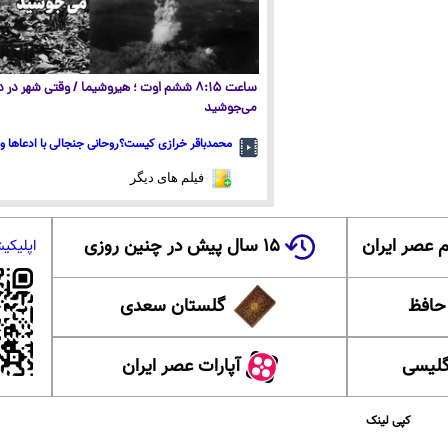
ساعت ۸:۱۵ ششم اوت ؛ هیروشیما / وقتی شهر در
می‌جوشید
محمدباقر خرازی کیست؟روحانی جنجالی با ادعاها و 
فیلم های دیگر
 عصر ایران
۱۵ سال پیش در چنین روزی
اپلیکی
 حافظ
گلستان سعدی
گلیسی
آپارات عصر ایران
کپی لینک