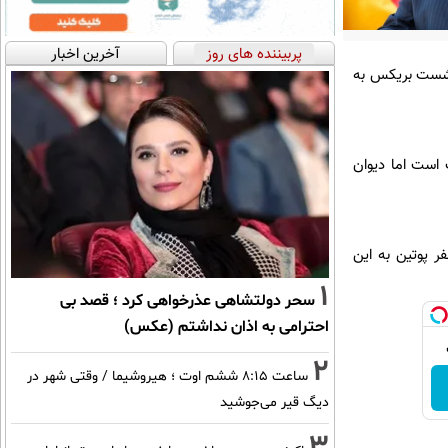
پربیننده های روز
آخرین اخبار
نشست بریکس به
 است اما دیوان
ر پوتین به این
1
سحر دولتشاهی عذرخواهی کرد ؛ قصد بی
احترامی به اذان نداشتم (عکس)
2
ساعت ۸:۱۵ ششم اوت ؛ هیروشیما / وقتی شهر در
دیگ قیر می‌جوشید
3