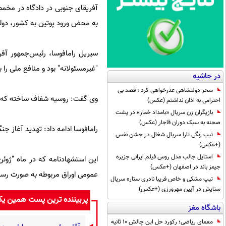
آفریقای جنوبی در دادگاه در مخمص
به محض ورود پوتین به کشور، دولت 
سیریل رامافوسا، رئیس‌جمهور آفر
"غیرمسئولانه" بود و منافع ملی را ب
در حاشیه
سحر دولتشاهی عذرخواهی کرد ؛ قصد بی
وی گفت: روسیه شفاف ساخته که د
احترامی به اذان نداشتم (عکس)
بازیگران زن سریال «بامداد خمار» در پشت
صحنه به سبک دوران قاجار (عکس)
رامافوسا ادامه داد: تهدید آغاز جن
تیپ رنگی تارا سریال شغال در جشن نفس
(+عکس)
استایل جالب مدل روس فیلم ایرانی جزیره
این استشهادنامه که در ماه "ژوئن
جیمز باند در اصفهان (+عکس)
عمومی اوراق مربوطه به صورت رسم
تیپ مشکی و خاص فریبا نادری ستاره سریال
ستایش در آیین مهرورزی (+عکس)
پربیننده ترین پست همین ی
باشگاه مغز
معمای ریاضی؛ رکورد حل این چالش 10 ثانیه