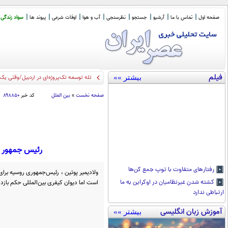
صفحه اول
تماس با ما
آرشیو
جستجو
نظرسنجی
آب و هوا
اوقات شرعی
پیوند ها
سواد زندگی
فیلم
بیشتر »»
تله توسعه تک‌پروژه‌ای در اردبیل/وقتی یک ا
صفحه نخست
»
بین الملل
کد خبر
۸۹۸۸۵۰
رئیس‌ جمهور 
رفتار‌های متفاوت با توپ جمع کن‌ها
ولادیمیر پوتین ، رئیس‌جمهوری روسیه ب
است اما دیوان کیفری بین‌المللی حکم باز
کشته شدن غیرنظامیان در اوکراین به ما
ارتباطی ندارد
آموزش زبان انگلیسی
بیشتر »»