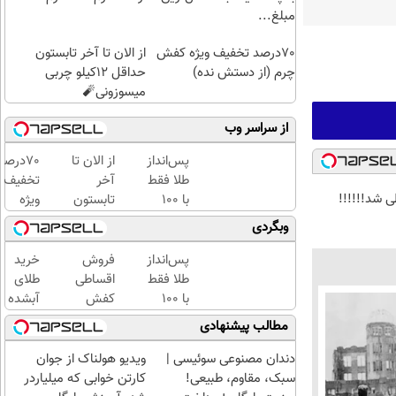
مبلغ...
70درصد تخفیف ویژه کفش
از الان تا آخر تابستون
چرم (از دستش نده)
حداقل 12کیلو چربی
میسوزونی🧨
از سراسر وب
پس‌انداز
از الان تا
70درصد
طلا فقط
آخر
تخفیف
 شد!!!!!!
با ۱۰۰
تابستون
ویژه
هزارتومان
حداقل
کفش
وبگردی
(امن و
12کیلو
چرم (از
راحت)
چربی
دستش
پس‌انداز
فروش
خرید
میسوزونی
نده)
طلا فقط
اقساطی
طلای
🧨
با ۱۰۰
کفش
آبشده
هزارتومان
چرم با
حتی با
مطالب پیشنهادی
(امن و
70درصد
۱۰۰هزارتومان
راحت)
تخفیف
دندان مصنوعی سوئیسی |
ویدیو هولناک از جوان
سبک، مقاوم، طبیعی!
کارتن خوابی که میلیاردر