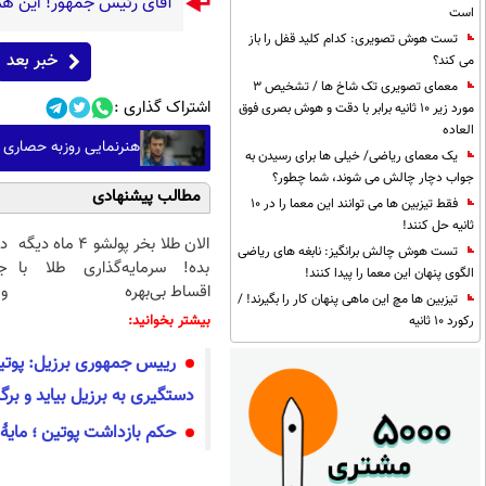
آقای رئیس جمهور! این هم
است
تست هوش تصویری: کدام کلید قفل را باز
خبر بعد
می کند؟
معمای تصویری تک شاخ ها / تشخیص 3
اشتراک گذاری :
مورد زیر 10 ثانیه برابر با دقت و هوش بصری فوق
العاده
هنرنمایی روزبه حصاری 
یک معمای ریاضی/ خیلی ها برای رسیدن به
جواب دچار چالش می شوند، شما چطور؟
مطالب پیشنهادی
فقط تیزبین ها می توانند این معما را در 10
ثانیه حل کنند!
الان طلا بخر پولشو 4 ماه دیگه
د
تست هوش چالش برانگیز: نابغه های ریاضی
بده! سرمایه‌گذاری طلا با
ج
الگوی پنهان این معما را پیدا کنند!
اقساط بی‌بهره
و 
تیزبین ها مچ این ماهی پنهان کار را بگیرند! /
بیشتر بخوانید:
رکورد 10 ثانیه
رییس جمهوری برزیل: پوتی
دستگیری به برزیل بیاید و برگ
حکم بازداشت پوتین ؛ مای