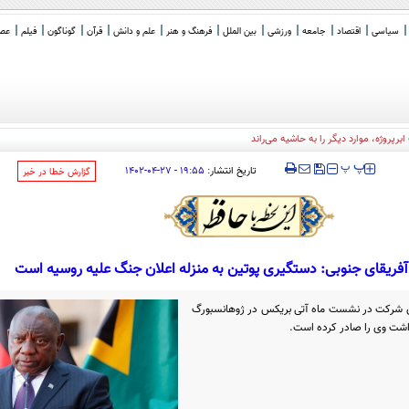
سیاسی
اقتصاد
جامعه
ورزشی
بین الملل
فرهنگ و هنر
علم و دانش
قرآن
گوناگون
فیلم
عصر 
برپروژه، موارد دیگر را به حاشیه می‌راند
‍‍‍ پ
پ
تاریخ انتشار:
۱۹:۵۵ - ۲۷-۰۴-۱۴۰۲
‌گزارش خطا در خبر
آفریقای جنوبی: دستگیری پوتین به منزله اعلان جنگ علیه روسیه است
رای شرکت در نشست ماه آتی بریکس در ژوهانسبورگ
داشت وی را صادر کرده است.