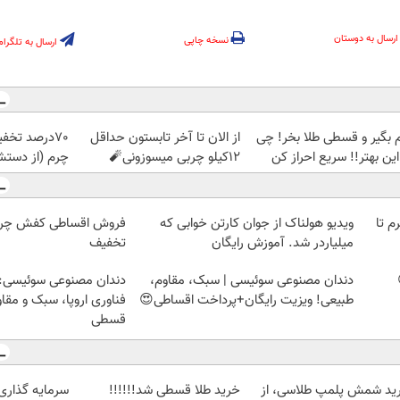
ارسال به دوستان
نسخه چاپی
ارسال به تلگرام
م بگیر و قسطی طلا بخر! چی
از الان تا آخر تابستون حداقل
70درصد تخف
این بهتر!! سریع احراز کن
12کیلو چربی میسوزونی🧨
چرم (از دستش
لمپ طلاسی، از ۰.۵ گرم تا
ویدیو هولناک از جوان کارتن خوابی که
میلیاردر شد. آموزش رایگان
تخفیف
دندان مصنوعی سوئیسی | سبک، مقاوم،
دندان مصنوعی سوئیسی:
طبیعی! ویزیت رایگان+پرداخت اقساطی😍
فناوری اروپا، سبک و مقا
قسطی
ید شمش پلمپ طلاسی، از
خرید طلا قسطی شد!!!!!!
سرمایه گذاری ا