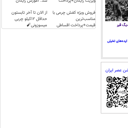
ویزیت رایگان+پرداخت
شد. آموزش رایگان
اقساطی😍
فروش ویژه کفش چرمی با
از الان تا آخر تابستون
مناسب‌ترین
حداقل 12کیلو چربی
قیمت+پرداخت اقساطی
میسوزونی🧨
 دیگ قیر
ایده‌های تخیلی
شن عصر ایران