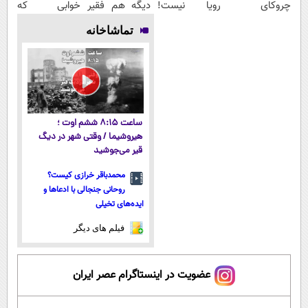
چروکای
رویا نیست!
دیگه هم فقیر
خوابی که
پوستتوصاف
امتحانش
می‌مونی! همین
میلیاردر شد.
تماشاخانه
میکنه!50%تخفیف
مجانیه😉
الان ثبت نام
آموزش رایگان
کن
ساعت ۸:۱۵ ششم اوت ؛
هیروشیما / وقتی شهر در دیگ
قیر می‌جوشید
محمدباقر خرازی کیست؟
روحانی جنجالی با ادعاها و
ایده‌های تخیلی
فیلم های دیگر
عضویت در اینستاگرام عصر ایران