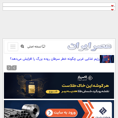
باز
نسخه اصلی
و
صفحه اول
رژیم غذایی غربی چگونه خطر سرطان روده بزرگ را افزایش می‌دهد؟
بسته
تماس با ما
کردن
آرشیو
منو
جستجو
نظرسنجی
آب و هوا
اوقات شرعی
پیوند ها
سواد زندگی