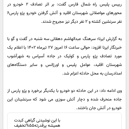
پیامک
سرگرمی
رییس پلیس راه شمال فارس گفت: بر اثر تصادف ۲ خودرو در
محورهای مواصلاتی شهرستان اقلید و آتش گرفتن خودرو پژو پارس۶
روانشناسی
فناوری
نفر سرنشین کشته و ۲ نفر دیگر نیز مجروح شدند.
آشپزی
گوناگون
دانلود
حوادث
به گزارش ایرنا؛ سرهنگ عبدالهاشم دهقانی سه شنبه در گفت و گو با
محیط زیست
خبرنگار ایرنا افزود: حوالی ساعت ۱۶ امروز ۲۷ تیرماه ۱۴۰۲ با اعلام یک
مورد تصادف پژو پارس و کوئیک در جاده آسپاس به شهرآشوب
سلامت
شهرستان اقلید، عوامل پلیس و اورژانس و سایر دستگاه‌های
فرهنگی
امدادرسان به محل حادثه اعزام شد.
بین الملل
اجتماعی
وی ادامه داد: در این حادثه دو خودرو با یکدیگر برخورد و پژو پارس از
حیات وحش
جاده منحرف شده و دچار آتش سوزی می شود که سرنشینان این
خودرو در آتش جان باختند.
سیاست خارجی
با این نوشیدنی گیاهی کبدت
همیشه پرقدرته55%تخفیف