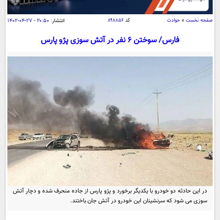
سیاسی
اقتصاد
صفحه نخست
»
حوادث
کد
۸۹۸۸۵۶
انتشار:
۲۰:۵۰ - ۲۷-۰۴-۱۴۰۲
جامعه
اقتصادی
فارس/ سوختن ۶ نفر در آتش سوزی پژو پارس
ورزشی
اجتماعی
خودرو
بین الملل
حوادث
فرهنگ و هنر
سیاست خارجی
سلامت
علم و دانش
یک برش دانایی
قرآن
فناوری و It
محیط زیست
گوناگون
علمی
سفر و تفریح
فیلم
سرگرمی
اخبار کریپتو
عصر ایران 2
اقتصاد
باشگاه مغز
آموزش زبان
خواندنی ها و دیدنی ها
ورزش
مجله تصویری سلاح
در این حادثه دو خودرو با یکدیگر برخورد و پژو پارس از جاده منحرف شده و دچار آتش
سوزی می شود که سرنشینان این خودرو در آتش جان باختند.
داستان کوتاه
سیاست