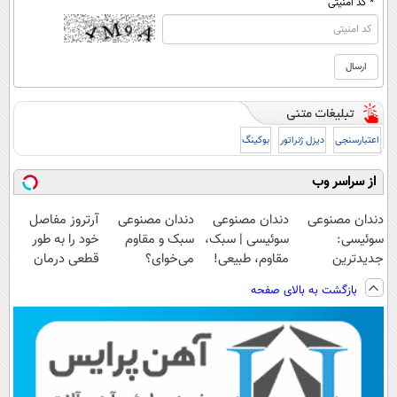
* کد امنیتی
اعتبارسنجی
دیزل ژنراتور
بوکینگ
از سراسر وب
دندان مصنوعی
دندان مصنوعی
دندان مصنوعی
آرتروز مفاصل
سوئیسی:
سوئیسی | سبک،
سبک و مقاوم
خود را به طور
جدیدترین
مقاوم، طبیعی!
می‌خوای؟
قطعی درمان
فناوری اروپا،
ویزیت
پرداخت اقساطی
کنید!
بازگشت به بالای صفحه
سبک و مقاوم |
رایگان+پرداخت
هم داریم!😍 |
◗پرسش‌نامه◖
پرداخت قسطی
اقساطی😍
📍تهران