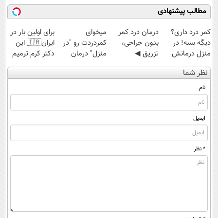
مطالب پیشنهادی
کمر درد داری؟
درمان درد کمر
میخوای
برای اولین بار در
دیگه بسه! در
بدون جراحی،
کمردردت رو "در
ایران🇮🇷 این
منزل درمانش
تزریق ◀
منزل" درمان
دکتر کرم ترمیم
کن
پرسش‌نامه رو پر
کنی؟ (◂فیلم +
کننده 23 روزه
نظر شما
(◀پرسش‌نامه)
کن ▶
◂پرسش‌نامه)
ساخت!
نام
ایمیل
* نظر