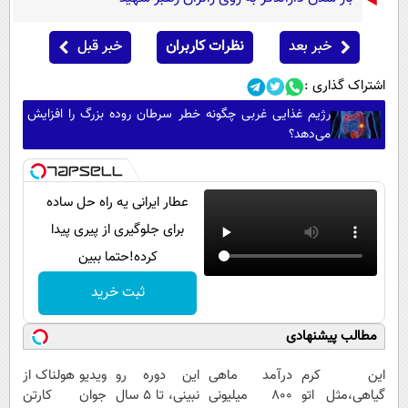
خبر بعد
نظرات کاربران
خبر قبل
اشتراک گذاری :
رژیم غذایی غربی چگونه خطر سرطان روده بزرگ را افزایش
می‌دهد؟
عطار ایرانی یه راه حل ساده
برای جلوگیری از پیری پیدا
کرده!حتما ببین
ثبت خرید
مطالب پیشنهادی
این کرم
درآمد ماهی
این دوره رو
ویدیو هولناک از
گیاهی،مثل اتو
800 میلیونی
نبینی، تا 5 سال
جوان کارتن