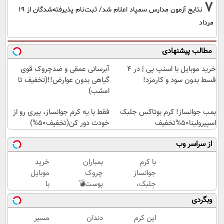
7
نتایج آزمون مدارس سمپاد اعلام شد/ ثبت‌نام پذیرفته‌شدگان از ۱۹
مرداد
مطالب پیشنهادی
خرید موبایل با اسنپ پی | در ۴
آبرسانی عمقی و ضدچروک قوی
قسط بدون سود و کارمزد!
گیاهی بدون عوارض!!(تخفیف تا
امشب)
بمب جوانساز! کرم بوتاکس جلبک
فقط با یه کرم جوانساز، پیری رو از
اسپیرولینا50%تخفیف
خودت دور کن(تخفیف50%)
از سراسر وب
با کرم
بمباران
خرید
جوانساز
چروک
موبایل
جلبک،
پوست💣
با
پیری رو
با
اسنپ
وبگردی
معکوس
جوانساز
پی | در
کن(50%
جلبک
۴
این کرم
دندان
مسیر