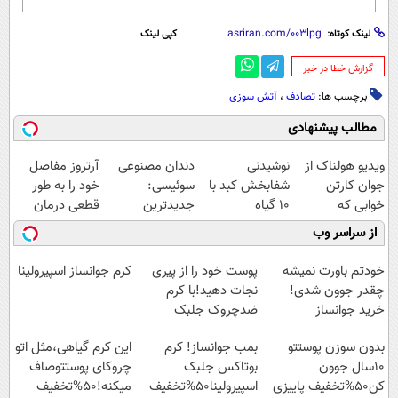
لینک کوتاه:
کپی لینک
‌گزارش خطا در خبر
برچسب ها:
تصادف
،
آتش سوزی
مطالب پیشنهادی
ویدیو هولناک از
نوشیدنی
دندان مصنوعی
آرتروز مفاصل
جوان کارتن
شفابخش کبد با
سوئیسی:
خود را به طور
خوابی که
10 گیاه
جدیدترین
قطعی درمان
میلیاردر شد.
موثر(تخفیف تا
فناوری اروپا،
کنید!
از سراسر وب
آموزش رایگان
امشب)
سبک و مقاوم |
◗پرسش‌نامه◖
پرداخت قسطی
خودتم باورت نمیشه
پوست خود را از پیری
کرم جوانساز اسپیرولینا
چقدر جوون شدی!
نجات دهید!با کرم
خرید جوانساز
ضدچروک جلبک
اسپیرولینا با تخفیف
بدون سوزن پوستتو
بمب جوانساز! کرم
این کرم گیاهی،مثل اتو
ویژه
10سال جوون
بوتاکس جلبک
چروکای پوستتوصاف
کن50%تخفیف پاییزی
اسپیرولینا50%تخفیف
میکنه!50%تخفیف