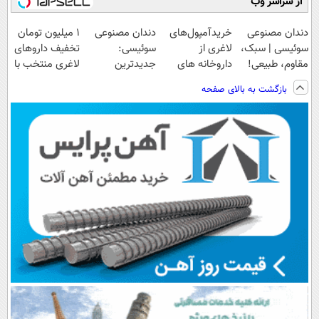
از سراسر وب
دندان مصنوعی
خریدآمپول‌های
دندان مصنوعی
۱ میلیون تومان
سوئیسی | سبک،
لاغری از
سوئیسی:
تخفیف داروهای
مقاوم، طبیعی!
داروخانه های
جدیدترین
لاغری منتخب با
ویزیت
اطرافت، ارسال
فناوری اروپا،
ارسال از
بازگشت به بالای صفحه
رایگان+پرداخت
فوری همراه با
سبک و مقاوم |
داروخانه نزدیکت
اقساطی😍
پک یخ!
پرداخت قسطی