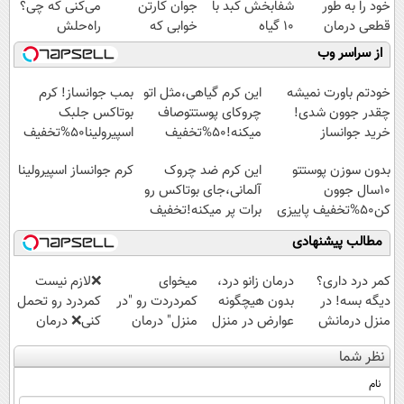
خود را به طور
شفابخش کبد با
جوان کارتن
می‌کنی که چی؟
قطعی درمان
10 گیاه
خوابی که
راه‌حلش
کنید!
موثر(تخفیف تا
میلیاردر شد.
همین‌جاست!
از سراسر وب
◗پرسش‌نامه◖
امشب)
آموزش رایگان
خودتم باورت نمیشه
این کرم گیاهی،مثل اتو
بمب جوانساز! کرم
چقدر جوون شدی!
چروکای پوستتوصاف
بوتاکس جلبک
خرید جوانساز
میکنه!50%تخفیف
اسپیرولینا50%تخفیف
اسپیرولینا با تخفیف
بدون سوزن پوستتو
این کرم ضد چروک
کرم جوانساز اسپیرولینا
ویژه
10سال جوون
آلمانی،جای بوتاکس رو
کن50%تخفیف پاییزی
برات پر میکنه!تخفیف
تا امشب
مطالب پیشنهادی
کمر درد داری؟
درمان زانو درد،
میخوای
❌لازم نیست
دیگه بسه! در
بدون هیچگونه
کمردردت رو "در
کمردرد رو تحمل
منزل درمانش
عوارض در منزل
منزل" درمان
کنی❌ درمان
کن
(◂پرسش‌نامه)
کنی؟ (◂فیلم +
بدون جراحی و
نظر شما
(◀پرسش‌نامه)
◂پرسش‌نامه)
قرص
(پرسشنامه)
نام