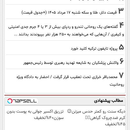
3
قیمت دلار، طلا و سکه شنبه ۱۷ مرداد ۱۴۰۵ (+جدول قیمت)
4
گفته‌های یک روحانی تندرو و ردپای بیش از ۳ یا ۴ جرم جدی امنیتی
و کیفری / آن‌هایی که می‌خواهند به ۲۵۰ هزار نفر بپیوندند بدانند ...
5
پروژه تایفون ترکیه کلید خورد
6
واکنش پزشکیان به شایعه تهدید رهبری توسط رئیس‌جمهور
7
محمدباقر خرازی تحت تعقیب قرار گرفت / احضار به دادگاه ویژه
روحانیت
مطالب پیشنهادی
دیگه سنت رو کمتر حدس میزنن😉
تزریق اکسیر جوانی به پوست بدون
کرم ضدچروک گیاهی👈🏻
سوزن40%تخفیف
45%تخفیف