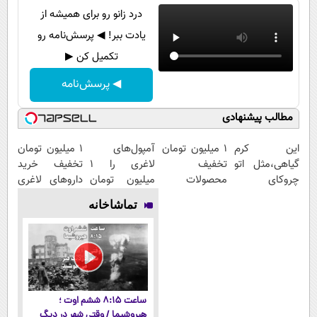
درد زانو رو برای همیشه از
یادت ببر! ◀ پرسش‌نامه رو
تکمیل کن ▶
◀ پرسش‌نامه
مطالب پیشنهادی
این کرم
۱ میلیون تومان
آمپول‌های
1 میلیون تومان
گیاهی،مثل اتو
تخفیف
لاغری را ۱
تخفیف خرید
چروکای
محصولات
میلیون تومان
داروهای لاغری
پوستتوصاف
لاغری؛ یک قدم
ارزان‌تر از
با ارسال از
تماشاخانه
میکنه!50%تخفیف
نزدیک‌تر به
همه‌جا بخر!
داروخانه و پک
شروع کاهش
یخ!
وزن
ساعت ۸:۱۵ ششم اوت ؛
هیروشیما / وقتی شهر در دیگ