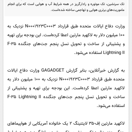
پیامک
سرگرمی
تک سرنشین، تک موتوره و رادارگریز در همه شرایط آب و هوایی است که برای انجام
ماموریت‌های برتری هوایی و تهاجمی ساخته شده‌است.
روانشناسی
فناوری
آشپزی
گوناگون
وزارت دفاع ایالات متحده طبق قرارداد N۰۰۰۱۹۲۳C۰۰۰۳ نزدیک به
۱۰۰ میلیون دلار به لاکهید مارتین اعطا کرده‌است. این بودجه برای تهیه
دانلود
حوادث
و پشتیبانی از ساخت و تحویل نسل پنجم جت‌های جنگنده F-۳۵
محیط زیست
Lightning II استفاده می‌شود.
سلامت
فرهنگی
به گزارش خبرآنلاین، بنابر گزارش GAGADGET وزارت دفاع ایالات
متحده طبق قرارداد N۰۰۰۱۹۲۳C۰۰۰۳ نزدیک به ۱۰۰ میلیون دلار به
بین الملل
لاکهید مارتین اعطا کرده‌است. این بودجه برای تهیه و پشتیبانی از
اجتماعی
ساخت و تحویل نسل پنجم جت‌های جنگنده F-۳۵ Lightning II
حیات وحش
استفاده می‌شود.
سیاست خارجی
لاکهید مارتین اِف-۳۵ لایتنینگ ۲ یک خانواده آمریکایی از هواپیماهای