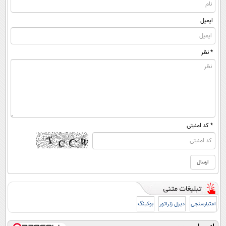
ایمیل
* نظر
* کد امنیتی
اعتبارسنجی
دیزل ژنراتور
بوکینگ