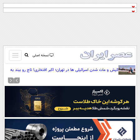
باز
نسخه اصلی
و
صفحه اول
کیش و مات شدن اسرائیلی ها در تهران؛ اکبر افتخاری! تاج رو ببند به
بسته
گاری (+صدا)
تماس با ما
کردن
آرشیو
منو
جستجو
نظرسنجی
آب و هوا
اوقات شرعی
پیوند ها
سواد زندگی