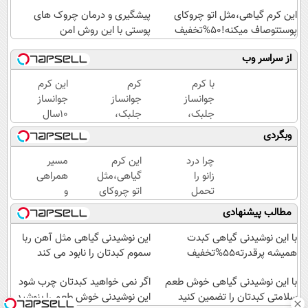
این کرم گیاهی،مثل اتو چروکای
پیشگیری و درمان چروک های
پوستتوصاف میکنه!50%تخفیف
پوستی با این روش امن
از سراسر وب
با کرم
کرم
این کرم
جوانساز
جوانساز
جوانساز
جلبک،
جلبک،
10سال
پیری رو
هدیه
سنتو
وبگردی
معکوس
طبیعت به
کم
کن(50%
شما(خرید
میکنه
چرا درد
این کرم
مسیر
تخفیف)
با تخفیف
(با
زانو را
گیاهی،مثل
همراهی
ویژه)
تخفیف
تحمل
اتو چروکای
و
ویژه)
می‌کنی؟
پوستتوصاف
گزارش
مطالب پیشنهادی
خیلی
میکنه!50%تخفیف
عملکرد
ساده
گروه
با این نوشیدنی گیاهی کبدت
این نوشیدنی گیاهی مثل آهن ربا
درمنزل
اسنپ
همیشه پرقدرته55%تخفیف
سموم کبدتان را نابود می کند
درمانش
در
کن
با این نوشیدنی گیاهی خوش طعم
۱۴۰۴
اگر نمی خواهید کبدتان چرب شود
سلامتی کبدتان را تضمین کنید
این نوشیدنی خوش طعم را بنوشید