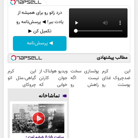
درد زانو رو برای همیشه از
یادت ببر! ◀ پرسش‌نامه رو
تکمیل کن ▶
◀ پرسش‌نامه
مطالب پیشنهادی
این کرم
پولسازی سخت
ویدیو هولناک از
این کرم
ضدچروک غذای
نیست اگه
جوان کارتن
گیاهی،مثل اتو
پوستت رو
راهش رو
خوابی که
چروکای
تامین میکنه
بدونی! " دوره
میلیاردر شد.
پوستتوصاف
تماشاخانه
(خرید با
رایگان "
آموزش رایگان
میکنه!50%تخفیف
40%تخفیف)
ساعت ۸:۱۵ ششم اوت ؛