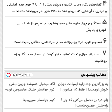
4
گفته‌های یک روحانی تندرو و ردپای بیش از ۳ یا ۴ جرم جدی امنیتی
و کیفری / آن‌هایی که می‌خواهند به ۲۵۰ هزار نفر بپیوندند بدانند ...
5
دستگیری چهار متهم قتل حمیدرضا رجب‌زاده پس از شناسایی
خودروی ربایش
6
تسنیم تایید کرد: رجب‌زاده، مداح سرشناس، به‌قتل رسیده است
7
محمدباقر خرازی تحت تعقیب قرار گرفت / احضار به دادگاه ویژه
روحانیت
مطالب پیشنهادی
به بزرگترین جشنواره ایمپلنت تهران
اگه میخوای همیشه جوون باشی
خوش اومدید! | فقط ۲۵ میلیون !
کرم جوانساز جلبک مخصوص توعه
زانو درد رو تحمل می‌کنی که چی؟
کرم جوانساز اسپیرولینا
راه‌حلش همین‌جاست!