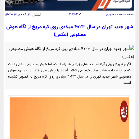
سیاسی
اقتصاد
صفحه نخست
»
فناوری
کد
۸۹۸۹۰۲
انتشار:
۰۸:۴۲ - ۲۸-۰۴-۱۴۰۲
جامعه
اقتصادی
شهر جدید تهران در سال 4023 میلادی روی کره مریخ از نگاه هوش
ورزشی
مصنوعی (عکس)
اجتماعی
خودرو
بین الملل
حوادث
فرهنگ و هنر
سیاست خارجی
سلامت
اگر چه پیش بینی آینده با خطاهای زیادی همراه است، اما هوش مصنوعی مدعی است
علم و دانش
یک برش دانایی
که بر پایه داده های عملی خود می تواند آینده را پیش بینی کند. از این رو هوش
قرآن
فناوری و It
مصنوعی شهر جدید تهران را در سال 4023 میلادی روی کره مریخ به تصویر کشیده
محیط زیست
است.
گوناگون
علمی
سفر و تفریح
فیلم
سرگرمی
اخبار کریپتو
عصر ایران 2
اقتصاد
باشگاه مغز
آموزش زبان
خواندنی ها و دیدنی ها
ورزش
مجله تصویری سلاح
داستان کوتاه
سیاست