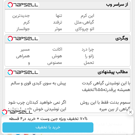
از سراسر وب
این کرم
تنها
جدیدترین
گیاهی،مثل
ترفند
کرم
اتو چروکای
موثر
جوانساز
پوستتوصاف
رفع
حاوی
وبگردی
میکنه!50%تخفیف
چروک
جلبک
پوست،
اسپیرولینا!
چرا درد
اکانت
مسیر
همین
( لینک
زانو را
هوش
همراهی
کرم
خرید با
تحمل
مصنوعی
و
آلمانیه
تخفیف
می‌کنی؟
ارزان
گزارش
مطالب پیشنهادی
(45%
ویژه)
خیلی
شد !!!
عملکرد
تخفیف)
ساده
گروه
با این نوشیدنی گیاهی کبدت
پیش به سوی کبدی قوی و سالم
درمنزل
اسنپ
همیشه پرقدرته55%تخفیف
درمانش
در
کن
سموم بدنت فقط با این روش
۱۴۰۴
اگر نمی خواهید کبدتان چرب شود
گیاهی از بین میره
این نوشیدنی خوش طعم را بنوشید
70% تخفیف ویژه جین وست + خرید در4 قسطه
صفحه اول
فیلم
عصر ایران۲
درباره عصرایران
تماس با ما
آرشیو
جستجو
خرید با تخفیف
پیوندها
نظرسنجی
آب و هوا
اوقات شرعی
سواد زندگی