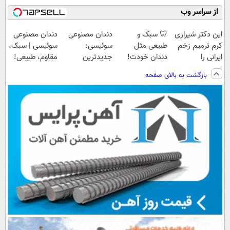
از سراسر وب
این دکتر شیرازی
🦷 سبک و
دندان مصنوعی
دندان مصنوعی
کرم ترمیم زخم
طبیعی مثل
سوئیسی:
سوئیسی | سبک،
ایرانی را
دندان خودت!
جدیدترین
مقاوم، طبیعی!
ساخت!!!
نصب آسان و
فناوری اروپا،
ویزیت
بازگشت به بالای صفحه
پرداخت اقساطی
سبک و مقاوم |
رایگان+پرداخت
💳 📍 تهران
پرداخت قسطی
اقساطی😍