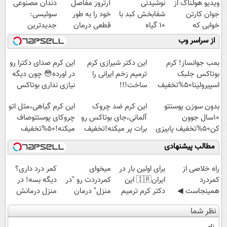
ویدیو هولناک از
نوشیدنی
آرتروز مفاصل
دندان مصنوعی
جوان کارتن
شفابخش کبد با
خود را به طور
سوئیسی:
خوابی که
10 گیاه
قطعی درمان
جدیدترین
میلیاردر شد.
موثر(تخفیف تا
کنید!
فناوری اروپا،
از سراسر وب
آموزش رایگان
امشب)
◗پرسش‌نامه◖
سبک و مقاوم |
پرداخت قسطی
بمب جوانساز! کرم
این دکتر شیرازی کرم
این کرم صدای دکترا رو
بوتاکس جلبک
ترمیم زخم ایرانی را
در اورده😳 چون دیگه
اسپیرولینا50%تخفیف
ساخت!!!
نیازی نداری بوتاکس
کنی!!!
بدون سوزن پوستتو
این کرم ضد چروک
این کرم گیاهی،مثل اتو
10سال جوون
آلمانی،جای بوتاکس رو
چروکای پوستتوصاف
کن50%تخفیف پاییزی
برات پر میکنه!تخفیف
میکنه!50%تخفیف
تا امشب
مطالب پیشنهادی
‌راه خلاصی از
برای اولین بار در
میخوای
کمر درد داری؟
کمردرد
ایران🇮🇷 این
کمردردت رو "در
دیگه بسه! در
همینجاست ◀
دکتر کرم ترمیم
منزل" درمان
منزل درمانش
فقط کافیه فرم
کننده 23 روزه
کنی؟ (◂فیلم +
کن
نظر شما
رو پر کنی!
ساخت!
◂پرسش‌نامه)
(◀پرسش‌نامه)
نام