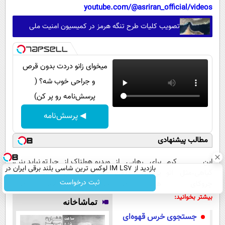
youtube.com/@asriran_official/videos
تصویب کلیات طرح تنگه هرمز در کمیسیون امنیت ملی
میخوای زانو دردت بدون قرص
و جراحی خوب شه؟ (
پرسش‌نامه رو پر کن)
◀ پرسش‌نامه
مطالب پیشنهادی
این کرم
برای رهایی از
ویدیو هولناک از
چرا تو نباید بنز و
بازدید از IM LS7 لوکس ترین شاسی بلند برقی ایران در
گیاهی،مثل اتو
بی پولی دیدن
جوان کارتن
بی‌ام‌و زیر پات
باشگاه انقلاب
ثبت درخواست
چروکای
همین دوره
خوابی که
باشه؟ (دوره
پوستتوصاف
رایگان کافیه!
میلیاردر شد.
رایگان درآمد
بیشتر بخوانید:
تماشاخانه
میکنه!50%تخفیف
(شمارتو وارد
آموزش رایگان
میلیاردی)
جستجوی خرس قهوه‌ای
کن)