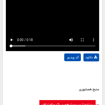
دانلود
کد ویدیو
منبع:همشهری
پربیننده ترین پست همین یک ساعت اخیر