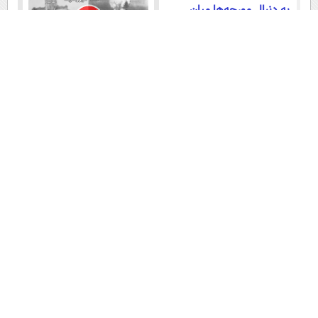
به دنبال مورچه‌ها میان
سنگ ها (فیلم)
حمله خرس به ۳
ساعت ۸:۱۵ ششم اوت ؛
روستایی در آذربایجان شرقی
هیروشیما / وقتی شهر در دیگ
قیر می‌جوشید
(فیلم)
محمدباقر خرازی کیست؟
تنوع زیستی در ارتفاعات
روحانی جنجالی با ادعاها و
جنگلهای هیرکانی مازندران
ایده‌های تخیلی
(فیلم)
فیلم های دیگر
سلاخی ماهی به صورت
زنده توسط خرس (فیلم)
عضویت در اینستاگرام عصر ایران
۱۵ سال پیش در چنین روزی