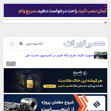
باز
نسخه اصلی
و
صفحه اول
تصویب کلیات طرح تنگه هرمز در کمیسیون امنیت ملی
بسته
تماس با ما
کردن
آرشیو
منو
جستجو
نظرسنجی
آب و هوا
اوقات شرعی
پیوند ها
سواد زندگی