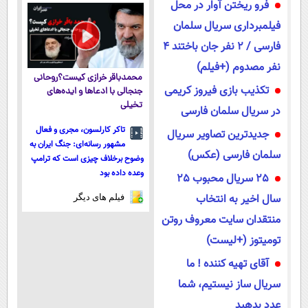
فرو ریختن آوار در محل
فیلمبرداری سریال سلمان
فارسی / 2 نفر جان باختند 4
نفر مصدوم (+فیلم)
محمدباقر خرازی کیست؟روحانی
تکذیب بازی فیروز کریمی
جنجالی با ادعاها و ایده‌های
تخیلی
در سریال سلمان فارسی
تاکر کارلسون، مجری و فعال
جدیدترین تصاویر سریال
مشهور رسانه‌ای: جنگ ایران به
سلمان فارسی (عکس)
وضوح برخلاف چیزی است که ترامپ
وعده داده بود
25 سریال محبوب 25
سال اخیر به انتخاب
فیلم های دیگر
منتقدان سایت معروف روتن
تومیتوز (+لیست)
آقای تهیه کننده ! ما
سریال ساز نیستیم، شما
عدد بدهید