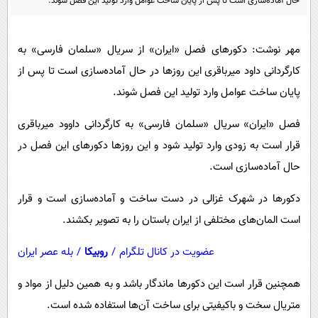
حال آماده‌سازی است تا پس از پایان ساخت عوامل وارد تولید این فصل شوند.
پیامک
سرگرمی
روانشناسی
فناوری
مهر نوشت: دکورهای فصل «ایران» از سریال «سلمان فارسی» به
آشپزی
گوناگون
کارگردانی داود میرباقری این روزها در حال آماده‌سازی است تا پس از
دانلود
حوادث
پایان ساخت عوامل وارد تولید این فصل شوند.
محیط زیست
فصل «ایران» سریال «سلمان فارسی» به کارگردانی داوود میرباقری
سلامت
قرار است به زودی وارد تولید شود و این روزها دکورهای این فصل در
فرهنگی
حال آماده‌سازی است.
بین الملل
دکورها در شهرک غزالی در دست ساخت و آماده‌سازی است و قرار
اجتماعی
است المان‌های مختلفی از ایران باستان را به تصویر بکشند.
حیات وحش
عضویت در کانال تلگرام
/
روبیکا
/
بله عصر ایران
سیاست خارجی
همچنین قرار است این دکورها ماندگار باشد و به همین دلیل از مواد و
متریال سخت و باکیفیتی برای ساخت آن‌ها استفاده شده است.