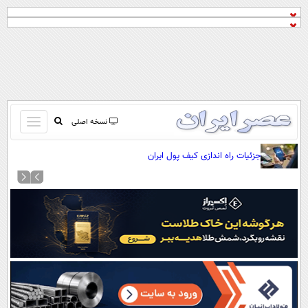
باز
نسخه اصلی
و
صفحه اول
جزئیات راه اندازی کیف پول ایران
بسته
تماس با ما
کردن
آرشیو
منو
جستجو
نظرسنجی
آب و هوا
اوقات شرعی
پیوند ها
سواد زندگی