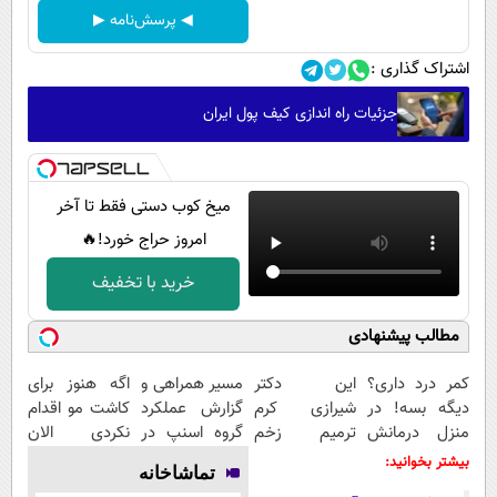
◀ پرسش‌نامه ▶
اشتراک گذاری :
جزئیات راه اندازی کیف پول ایران
میخ کوب دستی فقط تا آخر
امروز حراج خورد!🔥
خرید با تخفیف
مطالب پیشنهادی
کمر درد داری؟
این دکتر
مسیر همراهی و
اگه هنوز برای
دیگه بسه! در
شیرازی کرم
گزارش عملکرد
کاشت مو اقدام
منزل درمانش
ترمیم زخم
گروه اسنپ در
نکردی الان
کن
ایرانی را
۱۴۰۴
وقتشه‼️‼️
بیشتر بخوانید:
تماشاخانه
(◀پرسش‌نامه)
ساخت!!!