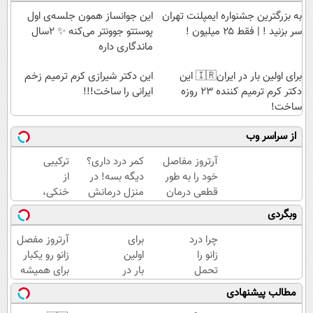
به بزرگترین جشنواره ایمپلنت تهران
این جوانساز همون جلسه‌ی اول
سر بزنید ! | فقط ۲۵ میلیون !
پوستتو جوونتر می‌کنه ✨ 2سال
ماندگاری داره
برای اولین بار در ایران🇮🇷 این
این دکتر شیرازی کرم ترمیم زخم
دکتر کرم ترمیم کننده 23 روزه
ایرانی را ساخت!!!
ساخت!
از سراسر وب
آرتروز مفاصل
کمر درد داری؟
ترکیبی
خود را به طور
دیگه بسه! در
از
قطعی درمان
منزل درمانش
خنکی،
کنید!
کن
لطافت
وبگردی
◗پرسش‌نامه◖
(◀پرسش‌نامه)
هوا و
زیبایی
چرا درد
برای
آرتروز مفصل
(قیمت
زانو را
اولین
زانو رو یکبار
باور
تحمل
بار در
برای همیشه
نکردنی!)
می‌کنی؟
ایران
درمان کن!
مطالب پیشنهادی
خیلی
🇮🇷
◗پرسش‌نامه◖