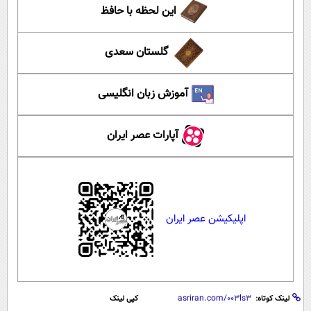
این لحظه با حافظ
گلستان سعدی
آموزش زبان انگلیسی
آپارات عصر ایران
اپلیکیشن عصر ایران
لینک کوتاه:
کپی لینک