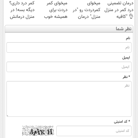
درمان تضمینی
میخوای
میخوای کمر
کمر درد داری؟
درد کمر در منزل
کمردردت رو "در
دردت برای
دیگه بسه! در
👌 "کافیه
منزل" درمان
همیشه خوب
منزل درمانش
پرسش‌نامه رو پر
کنی؟ (◂فیلم +
شه؟ ◀
کن
نظر شما
کنی"
◂پرسش‌نامه)
پرسش‌نامه رو پر
(◀پرسش‌نامه)
کن!
نام
ایمیل
* نظر
* کد امنیتی