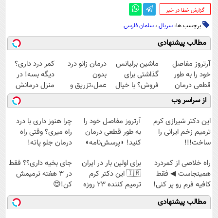
‌گزارش خطا در خبر
برچسب ها:
سریال
،
سلمان فارسی
مطالب پیشنهادی
آرتروز مفاصل
ماشین برلیانس
درمان زانو درد
کمر درد داری؟
خود را به طور
گذاشتی برای
بدون
دیگه بسه! در
قطعی درمان
فروش؟ با خیال
عمل،تزریق و
منزل درمانش
کنید!
راحت بفروش
دارو
کن
از سراسر وب
◗پرسش‌نامه◖
(◂پرسش‌نامه)
(◀پرسش‌نامه)
این دکتر شیرازی کرم
آرتروز مفاصل خود را
چرا هنوز داری با درد
ترمیم زخم ایرانی را
به طور قطعی درمان
راه میری؟ وقتی راه
ساخت!!!
کنید! ◗پرسش‌نامه◖
درمان جلو پاته!
‌راه خلاصی از کمردرد
برای اولین بار در ایران
جای بخیه داری؟؟ فقط
همینجاست ◀ فقط
🇮🇷 این دکتر کرم
در 3 هفته ترمیمش
کافیه فرم رو پر کنی!
ترمیم کننده 23 روزه
کن!😍
ساخت!
مطالب پیشنهادی