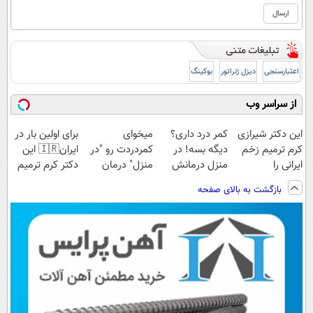
اعتبارسنجی
دیزل ژنراتور
بوکینگ
از سراسر وب
این دکتر شیرازی
کمر درد داری؟
میخوای
برای اولین بار در
کرم ترمیم زخم
دیگه بسه! در
کمردردت رو "در
ایران🇮🇷 این
ایرانی را
منزل درمانش
منزل" درمان
دکتر کرم ترمیم
ساخت!!!
کن
کنی؟ (◂فیلم +
کننده 23 روزه
بازگشت به بالای صفحه
(◀پرسش‌نامه)
◂پرسش‌نامه)
ساخت!