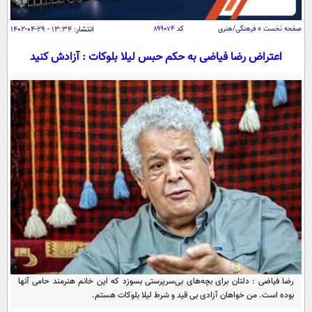
سیاسی
اقتصاد
صفحه نخست
»
فرهنگی/هنری
کد
۸۹۹۰۷۴
انتشار:
۱۳:۳۴ - ۲۹-۰۴-۱۴۰۲
جامعه
اقتصادی
اعتراض رضا فیاضی به حکم حبس لیلا بلوکات : آزادش کنید
ورزشی
اجتماعی
خودرو
بین الملل
حوادث
فرهنگ و هنر
سیاست خارجی
سلامت
علم و دانش
یک برش دانایی
قرآن
فناوری و It
محیط زیست
گوناگون
علمی
سفر و تفریح
فیلم
سرگرمی
اخبار کریپتو
عصر ایران 2
اقتصاد
باشگاه مغز
آموزش زبان
خواندنی ها و دیدنی ها
ورزش
مجله تصویری سلاح
رضا فیاضی : دلتان برای بچه‌های بی‌سرپرستی بسوزد که این خانم هنرمند حامی آنها
داستان کوتاه
سیاست
بوده است. من خواهان آزادی بی قید و شرط لیلا بلوکات هستم.