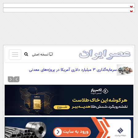
باز
نسخه اصلی
و
صفحه اول
سرمایه‌گذاری ۳ میلیارد دلاری آمریکا در پروژه‌های معدنی
بسته
تماس با ما
کردن
آرشیو
منو
جستجو
نظرسنجی
آب و هوا
اوقات شرعی
پیوند ها
سواد زندگی