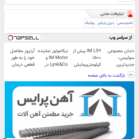
اعتبارسنجی
دیزل ژنراتور
بوکینگ
از سراسر وب
دندان مصنوعی
IM LS9 بیش از
نیکاموتور نماینده
آرتروز مفاصل
سوئیسی:
1500
IM Motor و
خود را به طور
جدیدترین
کیلومترپیمایش
Lynk&Co در
قطعی درمان
فناوری اروپا،
با یکبار شارژ
ایران
کنید!
بازگشت به بالای صفحه
سبک و مقاوم |
◗پرسش‌نامه◖
پرداخت قسطی