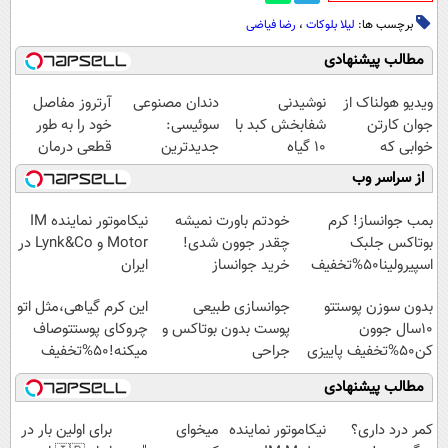
برچسب ها:
لیلا بلوکات
،
رضا فیاضی
مطالب پیشنهادی
ویدیو هولناک از
نوشیدنی
دندان مصنوعی
آرتروز مفاصل
جوان کارتن
شفابخش کبد با
سوئیسی:
خود را به طور
خوابی که
10 گیاه
جدیدترین
قطعی درمان
میلیاردر شد.
موثر(تخفیف تا
فناوری اروپا،
کنید!
از سراسر وب
آموزش رایگان
امشب)
سبک و مقاوم |
◗پرسش‌نامه◖
پرداخت قسطی
بمب جوانساز! کرم
خودتم باورت نمیشه
نیکاموتور نماینده IM
بوتاکس جلبک
چقدر جوون شدی!
Motor و Lynk&Co در
اسپیرولینا50%تخفیف
خرید جوانساز
ایران
اسپیرولینا با تخفیف
بدون سوزن پوستتو
جوانسازی طبیعی
این کرم گیاهی،مثل اتو
ویژه
10سال جوون
پوست بدون بوتاکس و
چروکای پوستتوصاف
کن50%تخفیف پاییزی
جراحی
میکنه!50%تخفیف
مطالب پیشنهادی
کمر درد داری؟
نیکاموتور نماینده
میخوای
برای اولین بار در