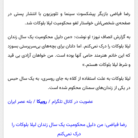
پیامک
سرگرمی
رضا فیاضی بازیگر پیشکسوت سینما و تلویزیون با انتشار پستی در
روانشناسی
فناوری
صفحه‌ی شخصی‌اش خواستار لغو محکومیت لیلا بلوکات شد.
آشپزی
گوناگون
دانلود
به گزارش انصاف نیوز؛ او نوشت: «من دلیل محکومیت یک سال زندان
حوادث
لیلا بلوکات را درک نمی‌کنم. اما دلتان برای بچه‌های بی‌سرپرستی بسوزد
محیط زیست
که این خانم هنرمند حامی آنها بوده است. من خواهان آزادی بی قید
سلامت
و شرط لیلا بلوکات هستم.»
فرهنگی
لیلا بلوکات به علت استفاده از کلاه به جای روسری، به یک سال حبس
بین الملل
در یکی از زندان‌های سمنان محکوم شده است.
اجتماعی
عضویت در کانال تلگرام
/
روبیکا
/
بله عصر ایران
حیات وحش
سیاست خارجی
رضا فیاضی: من دلیل محکومیت یک سال زندان لیلا بلوکات را
درک نمی‌کنم