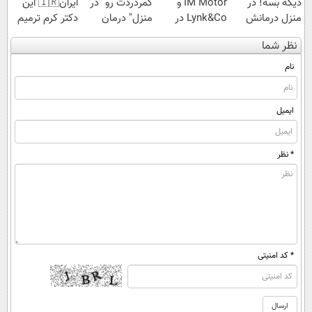
دیگه بسه! در
IM Motor و
کمردردت رو "در
ایران🇮🇷 این
منزل درمانش
Lynk&Co در
منزل" درمان
دکتر کرم ترمیم
کن
ایران
کنی؟ (◂فیلم +
کننده 23 روزه
نظر شما
(◀پرسش‌نامه)
◂پرسش‌نامه)
ساخت!
نام
ایمیل
* نظر
* کد امنیتی