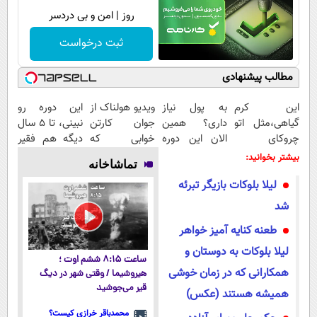
روز | امن و بی دردسر
ثبت درخواست
مطالب پیشنهادی
این کرم
به پول نیاز
ویدیو هولناک از
این دوره رو
گیاهی،مثل اتو
داری؟ همین
جوان کارتن
نبینی، تا 5 سال
چروکای
الان این دوره
خوابی که
دیگه هم فقیر
پوستتوصاف
رایگان رو شرکت
میلیاردر شد.
می‌مونی! همین
بیشتر بخوانید:
تماشاخانه
میکنه!50%تخفیف
کن تا دیر
آموزش رایگان
الان ثبت نام
لیلا بلوکات بازیگر تبرئه
نشده!
کن
شد
طعنه کنایه آمیز خواهر
لیلا بلوکات به دوستان و
ساعت ۸:۱۵ ششم اوت ؛
همکارانی که در زمان خوشی
هیروشیما / وقتی شهر در دیگ
قیر می‌جوشید
همیشه هستند (عکس)
محمدباقر خرازی کیست؟