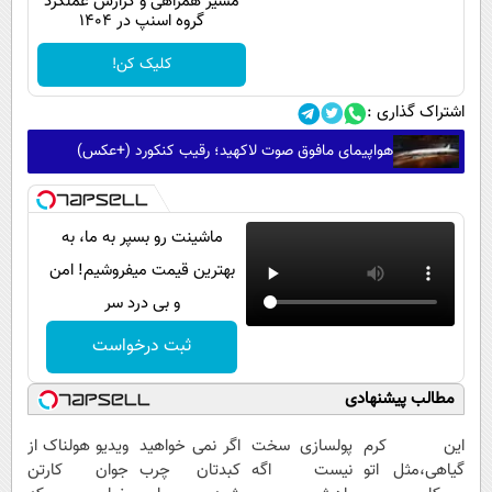
مسیر همراهی و گزارش عملکرد
گروه اسنپ در ۱۴۰۴
کلیک کن!
اشتراک گذاری :
هواپیمای مافوق صوت لاکهید؛ رقیب کنکورد (+عکس)
ماشینت رو بسپر به ما، به
بهترین قیمت میفروشیم! امن
و بی درد سر
ثبت درخواست
مطالب پیشنهادی
این کرم
پولسازی سخت
اگر نمی خواهید
ویدیو هولناک از
گیاهی،مثل اتو
نیست اگه
کبدتان چرب
جوان کارتن