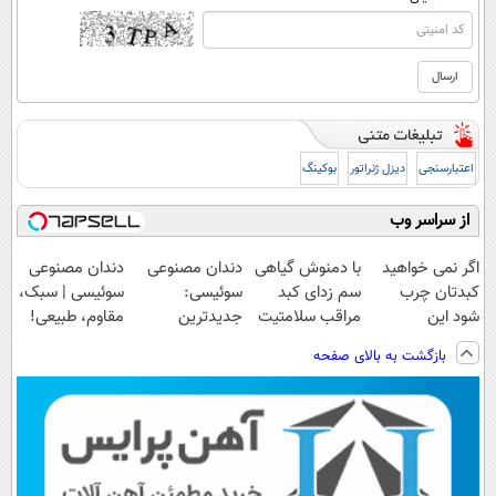
اعتبارسنجی
دیزل ژنراتور
بوکینگ
از سراسر وب
اگر نمی خواهید
با دمنوش گیاهی
دندان مصنوعی
دندان مصنوعی
کبدتان چرب
سم زدای کبد
سوئیسی:
سوئیسی | سبک،
شود این
مراقب سلامتیت
جدیدترین
مقاوم، طبیعی!
نوشیدنی خوش
باش+تخفیف
فناوری اروپا،
ویزیت
بازگشت به بالای صفحه
طعم را بنوشید
ویژه
سبک و مقاوم |
رایگان+پرداخت
پرداخت قسطی
اقساطی😍