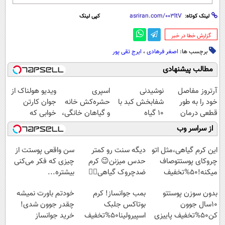
لینک کوتاه:
کپی لینک
‌گزارش خطا در خبر
برچسب ها:
اصغر فرهادی‌
،
ایرج تقی پور
مطالب پیشنهادی
آرتروز مفاصل
نوشیدنی
اسپری
ویدیو هولناک از
خود را به طور
شفابخش کبد با
حشره‌کش خانه
جوان کارتن
قطعی درمان
10 گیاه
و گیاهان خانگی،
خوابی که
کنید!
موثر(تخفیف تا
نابودکننده انواع
میلیاردر شد.
از سراسر وب
◗پرسش‌نامه◖
امشب)
حشرات خانگی و
آموزش رایگان
آفات
این کرم گیاهی،مثل اتو
دیگه سنت رو کمتر
سن واقعی پوستت از
چروکای پوستتوصاف
حدس میزنن😉 کرم
چیزی که فکر می‌کنی
میکنه!50%تخفیف
ضدچروک گیاهی👈🏻
بیشتره...
45%تخفیف
بدون سوزن پوستتو
بمب جوانساز! کرم
خودتم باورت نمیشه
10سال جوون
بوتاکس جلبک
چقدر جوون شدی!
کن50%تخفیف پاییزی
اسپیرولینا50%تخفیف
خرید جوانساز