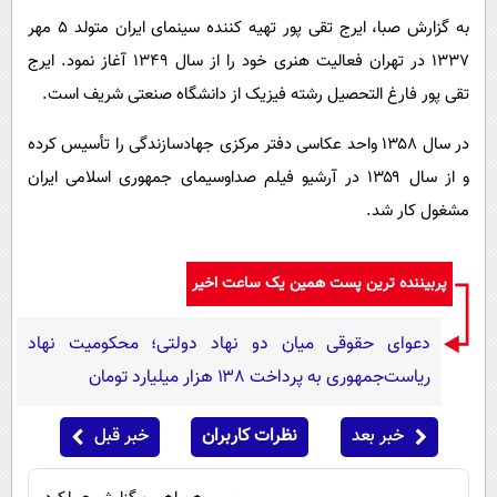
پیامک
سرگرمی
به گزارش صبا، ایرج تقی پور تهیه کننده سینمای ایران متولد ۵ مهر
روانشناسی
فناوری
۱۳۳۷ در تهران فعالیت هنری خود را از سال ۱۳۴۹ آغاز نمود. ایرج
آشپزی
تقی پور فارغ التحصیل رشته فیزیک از دانشگاه صنعتی شریف است.
گوناگون
دانلود
حوادث
در سال ۱۳۵۸ واحد عکاسی دفتر مرکزی جهادسازندگی را تأسیس کرده
محیط زیست
و از سال ۱۳۵۹ در آرشیو فیلم صداوسیمای جمهوری اسلامی ایران
مشغول کار شد.
سلامت
فرهنگی
پربیننده ترین پست همین یک ساعت اخیر
بین الملل
اجتماعی
دعوای حقوقی میان دو نهاد دولتی؛ محکومیت نهاد
ریاست‌جمهوری به پرداخت ۱۳۸ هزار میلیارد تومان
حیات وحش
سیاست خارجی
خبر بعد
نظرات کاربران
خبر قبل