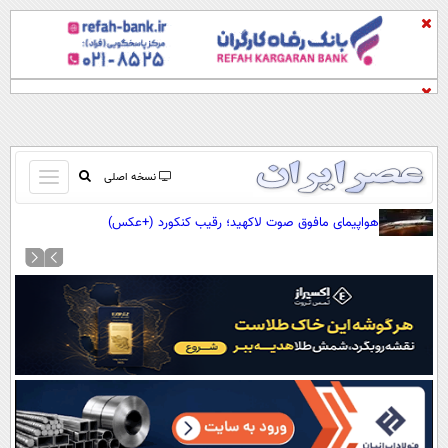
باز
نسخه اصلی
و
صفحه اول
هواپیمای مافوق صوت لاکهید؛ رقیب کنکورد (+عکس)
بسته
تماس با ما
کردن
آرشیو
منو
جستجو
نظرسنجی
آب و هوا
اوقات شرعی
پیوند ها
سواد زندگی