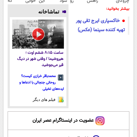
چروکای
راهش رو
شود این
خوابی که
پوستتوصاف
بدونی! " دوره
نوشیدنی خوش
میلیاردر شد.
بیشتر بخوانید:
تماشاخانه
میکنه!50%تخفیف
رایگان "
طعم را بنوشید
آموزش رایگان
خاکسپاری ایرج تقی پور
تهیه کننده سینما (عکس)
ساعت ۸:۱۵ ششم اوت ؛
هیروشیما / وقتی شهر در دیگ
قیر می‌جوشید
محمدباقر خرازی کیست؟
روحانی جنجالی با ادعاها و
ایده‌های تخیلی
فیلم های دیگر
عضویت در اینستاگرام عصر ایران