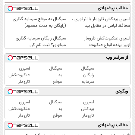
مطالب پیشنهادی
اسپری بیدکش تارومار با اثرفوری ،
سیگنال به موقع سرمایه گذاری
محافظ لباس در مقابل بید
(رایگان به مدت محدود)
اسپری عنکبوت‌‌کش تارومار
سیگنال رایگان سرمایه گذاری
ازبین‌برنده انواع عنکبوت
میخوای؟ ثبت نام کن
از سراسر وب
سیگنال
سیگنال
اسپری
رایگان
به
عنکبوت‌‌کش
سرمایه
موقع
تارومار
گذاری
سرمایه
ازبین‌برنده
وبگردی
میخوای؟
گذاری
انواع
ثبت نام
(رایگان
عنکبوت
اسپری
سیگنال
اسپری
کن
به
بیدکش
به
عنکبوت‌‌کش
مدت
تارومار
موقع
تارومار
محدود)
با
سرمایه
ازبین‌برنده
مطالب پیشنهادی
اثرفوری
گذاری
انواع