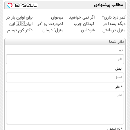
اسپیرولینا با تخفیف
مطالب پیشنهادی
ویژه
کمر درد داری؟
اگر نمی خواهید
میخوای
برای اولین بار در
دیگه بسه! در
کبدتان چرب
کمردردت رو "در
ایران🇮🇷 این
منزل درمانش
شود این
منزل" درمان
دکتر کرم ترمیم
کن
نوشیدنی خوش
کنی؟ (◂فیلم +
کننده 23 روزه
نظر شما
(◀پرسش‌نامه)
طعم را بنوشید
◂پرسش‌نامه)
ساخت!
نام
ایمیل
* نظر
* کد امنیتی