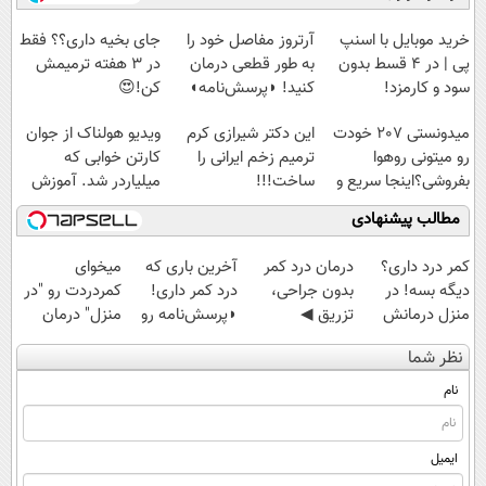
◗پرسش‌نامه◖
آموزش رایگان
کن تا دیر نشده!
سبک و مقاوم |
پرداخت قسطی
خرید موبایل با اسنپ
آرتروز مفاصل خود را
جای بخیه داری؟؟ فقط
پی | در ۴ قسط بدون
به طور قطعی درمان
در 3 هفته ترمیمش
سود و کارمزد!
کنید! ◗پرسش‌نامه◖
کن!😍
میدونستی 207 خودت
این دکتر شیرازی کرم
ویدیو هولناک از جوان
رو میتونی روهوا
ترمیم زخم ایرانی را
کارتن خوابی که
بفروشی؟اینجا سریع و
ساخت!!!
میلیاردر شد. آموزش
راحت بفروش
رایگان
مطالب پیشنهادی
کمر درد داری؟
درمان درد کمر
آخرین باری که
میخوای
دیگه بسه! در
بدون جراحی،
درد کمر داری!
کمردردت رو "در
منزل درمانش
تزریق ◀
◗پرسش‌نامه رو
منزل" درمان
کن
پرسش‌نامه رو پر
پر کن◖
کنی؟ (◂فیلم +
نظر شما
(◀پرسش‌نامه)
کن ▶
◂پرسش‌نامه)
نام
ایمیل