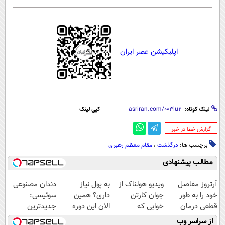
اپلیکیشن عصر ایران
لینک کوتاه:
کپی لینک
‌گزارش خطا در خبر
برچسب ها:
درگذشت
،
مقام معظم رهبری
مطالب پیشنهادی
آرتروز مفاصل
ویدیو هولناک از
به پول نیاز
دندان مصنوعی
خود را به طور
جوان کارتن
داری؟ همین
سوئیسی:
قطعی درمان
خوابی که
الان این دوره
جدیدترین
کنید!
میلیاردر شد.
رایگان رو شرکت
فناوری اروپا،
از سراسر وب