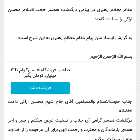
پیامک
سرگرمی
مقام معظم رهبری در پیامی درگذشت همسر حجت‌الاسلام محسن
روانشناسی
فناوری
اراکی را تسلیت گفتند.
آشپزی
گوناگون
دانلود
به گزارش ایسنا، متن پیام مقام معظم رهبری به این شرح است:
حوادث
محیط زیست
بسم الله الرّحمن الرّحیم
سلامت
صاحب فروشگاه هستی؟ وام تا ۳
فرهنگی
میلیارد تومان بگیر
بین الملل
فروشنده شو
اجتماعی
جناب حجت‌الاسلام والمسلمین آقای حاج شیخ محسن اراکی دامت
حیات وحش
افاضاته
سیاست خارجی
درگذشت همسر گرامی آن جناب را تسلیت عرض میکنم و صبر و اجر
همه‌ی بازماندگان و مغفرت و رحمت الهی برای آن مرحومه را از خداوند
متعال مسالت میکنم.