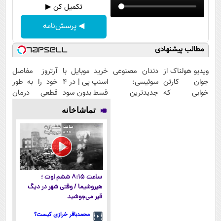
تکمیل کن ▶
◀ پرسش‌نامه
مطالب پیشنهادی
ویدیو هولناک از
دندان مصنوعی
خرید موبایل با
آرتروز مفاصل
جوان کارتن
سوئیسی:
اسنپ پی | در ۴
خود را به طور
خوابی که
جدیدترین
قسط بدون سود
قطعی درمان
میلیاردر شد.
فناوری اروپا،
و کارمزد!
کنید!
تماشاخانه
آموزش رایگان
سبک و مقاوم |
◗پرسش‌نامه◖
پرداخت قسطی
ساعت ۸:۱۵ ششم اوت ؛
هیروشیما / وقتی شهر در دیگ
قیر می‌جوشید
محمدباقر خرازی کیست؟