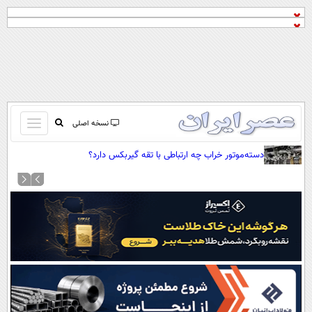
باز
نسخه اصلی
و
صفحه اول
دسته‌موتور خراب چه ارتباطی با تقه گیربکس دارد؟
بسته
تماس با ما
کردن
آرشیو
منو
جستجو
نظرسنجی
آب و هوا
اوقات شرعی
پیوند ها
سواد زندگی