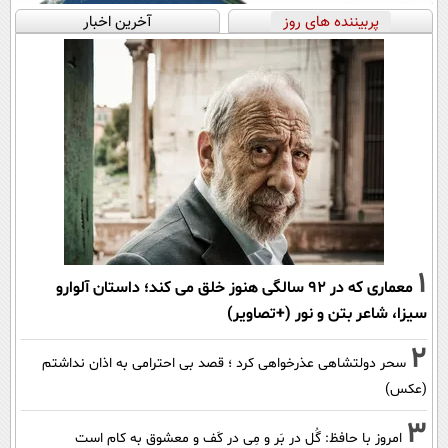
پربیننده های روز
آخرین اخبار
1
معماری که در 92 سالگی هنوز خلق می کند؛ داستان آلوارو
سیزا، شاعر بتن و نور (+تصاویر)
2
سحر دولتشاهی عذرخواهی کرد ؛ قصد بی احترامی به اذان نداشتم
(عکس)
3
امروز با حافظ: گُل در بَر و مِی در کَف و معشوق به کام است