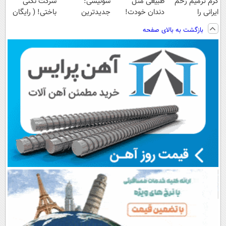
کرم ترمیم زخم
طبیعی مثل
سوئیسی:
شرکت نکنی
ایرانی را
دندان خودت!
جدیدترین
باختی! ( رایگان
ساخت!!!
نصب آسان و
فناوری اروپا،
آموزش ببین
بازگشت به بالای صفحه
پرداخت اقساطی
سبک و مقاوم |
پولدار شی)
💳 📍 تهران
پرداخت قسطی