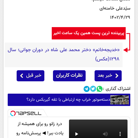
سیّدعلی خامنه‌ای
۱۴۰۲/۴/۲۹
پربیننده ترین پست همین یک ساعت اخیر
«خدیجه‌خانم» دختر محمد علی شاه در دوران جوانی؛ سال
1298(عکس)
خبر بعد
نظرات کاربران
خبر قبل
اشتراک گذاری :
دسته‌موتور خراب چه ارتباطی با تقه گیربکس دارد؟
درد زانو رو برای همیشه از
یادت ببر! ◀ پرسش‌نامه رو