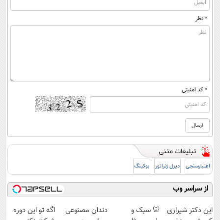
* نظر
* کد امنیتی
اعتبارسنجی
دیزل ژنراتور
بوکینگ
از سراسر وب
این دکتر شیرازی
🦷 سبک و
دندان مصنوعی
اگه تو این دوره