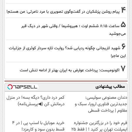
4
پیام روشن پزشکیان در گفت‌و‌گوی تصویری با مرد نامرئی: من هستم!
5
ساعت ۸:۱۵ ششم اوت ؛ هیروشیما / وقتی شهر در دیگ قیر
می‌جوشید
6
شهید لاریجانی چگونه ردیابی شد؟ روایت تازه سردار کوثری از جزئیات
این ماجرا
7
اکونومیست: پرداخت عوارض به ایران بهتر از ادامه تنش است
مطالب پیشنهادی
دندان مصنوعی سوئیسی:
کمر درد داری؟ دیگه بسه! در منزل
جدیدترین فناوری اروپا، سبک و
درمانش کن (◀پرسش‌نامه)
مقاوم | پرداخت قسطی
فرم خود را در بزرگترین جشنواره
خرید موبایل با اسنپ پی | در ۴
ایمپلنت تهران پر کنید ! | فقط ۲۵
قسط بدون سود و کارمزد!