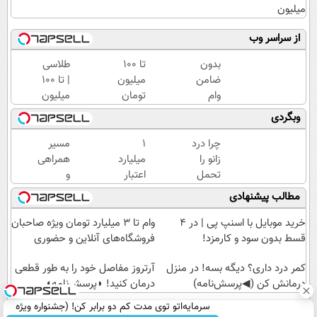
میلیون
از سراسر وب
بدون
تا 100
طلاسی
ضامن
میلیون
| تا 100
وام
تومان
میلیون
بگیر،
وام
وام
وبگردی
طلا
فوری
آنی
بخر
خرید
خرید
چرا درد
۱
مسیر
😍
طلا💰
طلا💰
زانو را
میلیارد
همراهی
💰
ثبت
تحمل
اعتبار
و
(بدون
نام
می‌کنی؟
خرید
گزارش
مطالب پیشنهادی
ضامن)
کن!
خیلی
طلا |
عملکرد
ساده
بدون
گروه
خرید موبایل با اسنپ پی | در ۴
وام تا ۳ میلیارد تومان ویژه صاحبان
درمنزل
ضامن
اسنپ
قسط بدون سود و کارمزد!
فروشگاه‌های آنلاین و حضوری
درمانش
و چک
در
کن
کمر درد داری؟ دیگه بسه! در منزل
۱۴۰۴
آرتروز مفاصل خود را به طور قطعی
درمانش کن (◀پرسش‌نامه)
درمان کنید! ◗پرسش‌نامه◖
سرمایه‌اتو توی مدت کم دو برابر کن! (جشنواره ویژه