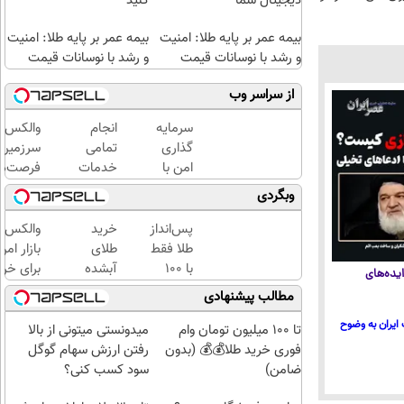
دیجیتال شما
کنید
بیمه عمر بر پایه طلا: امنیت
بیمه عمر بر پایه طلا: امنیت
و رشد با نوسانات قیمت
و رشد با نوسانات قیمت
از سراسر وب
سرمایه
انجام
والکس:
گذاری
تمامی
سرزمین
امن با
خدمات
فرصت‌ه
طلا و
خودرویی
سرمایه‌گ
وبگردی
نقره
در محل
دیجیتال
دیجی
با یدک
پس‌انداز
خرید
والکس:
کالا
دات کام
طلا فقط
طلای
بازار امن
با ۱۰۰
آبشده
برای خری
یده‌های
هزارتومان
حتی با
و فروش
مطالب پیشنهادی
(امن و
۱۰۰هزارتومان
دارایی‌ه
ایران به وضوح
راحت)
دیجیتال
تا 100 میلیون تومان وام
میدونستی میتونی از بالا
فوری خرید طلا💰💰 (بدون
رفتن ارزش سهام گوگل
ضامن)
سود کسب کنی؟