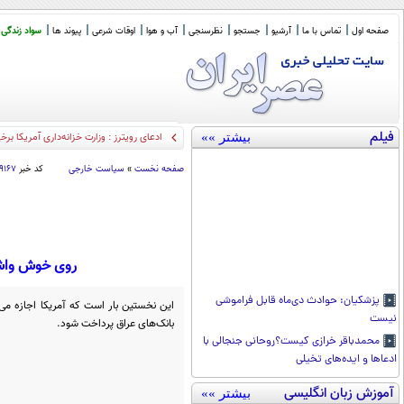
صفحه اول
تماس با ما
آرشیو
جستجو
نظرسنجی
آب و هوا
اوقات شرعی
پیوند ها
سواد زندگی
فیلم
بیشتر »»
میراث زرین قرن
_
صفحه نخست
»
سیاست خارجی
کد خبر
۹۱۶۷
روی خوش واشنگ
پزشکیان: حوادث دی‌ماه قابل فراموشی
این نخستین بار است که آمریکا اجازه می‌
نیست
بانک‌های عراق پرداخت شود.
محمدباقر خرازی کیست؟روحانی جنجالی با
ادعاها و ایده‌های تخیلی
آموزش زبان انگلیسی
بیشتر »»