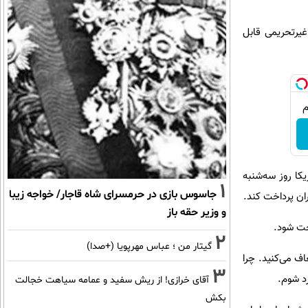
غیرتحریمی قابل
یکا روز سه‌شنبه
1
جاسوس بازی در حرمسرای شاه قاجار/ خواجه زیبا
و وزیر حقه باز
خت شود.
2
گیتار من ؛ عباس مهرپویا (+صدا)
 که عراق را معاف می‌کنید. چرا
3
د شوم.
آقای خرازی! از ریش سفید و عمامه سیاهت خجالت
بکش