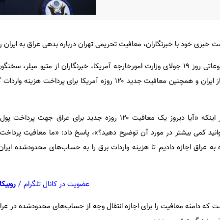
خبری خود با خبرنگاران، معافیت تحریمی تهران درباره بدهی عراق به ایران را 
به گزارش اکوایران، در جلسه مطبوعاتی روز ۱۹ جولای وزارت امورخارجه آمریکا، خبرنگاران از متیو میل
موضوع تهاتر نفت عراق در ازای گاز ایران و همچنین معافیت جدید ۱۲۰ روزه آمریکا برای پرد
میلر در پاسخ به پرسشی مبنی بر اینکه «آیا دیروز یک معافیت ۱۲۰ روزه جدید برای عراق
توانید کمی بیشتر در مورد آن توضیح دهید؟»، پاسخ داد: «ما معافیت پرداخت پ
ه به عراق اجازه دادیم تا هزینه واردات برق را به حساب‌های محدودشده ایران
عضویت در کانال تلگرام
/
روبیکا
ست که دامنه معافیت را برای اجازه انتقال وجه از حساب‌های محدودشده در عر