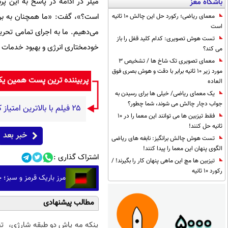
میلر در ادامه در پاسخ به این پر
باشگاه مغز
است؟»، گفت: «ما همچنان به بررسی
معمای ریاضی؛ رکورد حل این چالش 10 ثانیه
است
می‌دهیم. ما به اجرای تمامی تحریم
تست هوش تصویری: کدام کلید قفل را باز
خودمختاری انرژی و بهبود خدمات ا
می کند؟
معمای تصویری تک شاخ ها / تشخیص 3
مورد زیر 10 ثانیه برابر با دقت و هوش بصری فوق
پربیننده ترین پست همین ی
العاده
یک معمای ریاضی/ خیلی ها برای رسیدن به
جواب دچار چالش می شوند، شما چطور؟
۲۵ فیلم با بالاترین امتیاز کاربران در سایت IMDb که بهترین فیلم‌های تاریخ سینما هستند(+اینفوگرافیک)
فقط تیزبین ها می توانند این معما را در 10
ثانیه حل کنند!
خبر بعد
تست هوش چالش برانگیز: نابغه های ریاضی
الگوی پنهان این معما را پیدا کنند!
اشتراک گذاری :
تیزبین ها مچ این ماهی پنهان کار را بگیرند! /
رکورد 10 ثانیه
مرز باریک قرمز و سبز؛ 
مطالب پیشنهادی
پنکه مه پاش دو طبقه شارژی،
ت