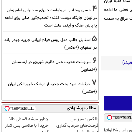
شما علیه ایران
4
 فعلی ما ادامه
حسن روحانی: می‌خواستند برای سخنرانی امام زمان
در تهران جایگاه درست کنند/ تصمیم‌گیر اصلی برای ادامه
ولت عراق به سمت
یا پایان جنگ و آینده ملت است
5
استایل جالب مدل روس فیلم ایرانی جزیره جیمز باند
در اصفهان (+عکس)
6
سرنوشت عجیب هتل عظیم شوروی در ارمنستان
(+تصاویر)
7
جزئیات مورد بحث جدید از موشک خیبرشکن ایران
(+عکس)
مطالب پیشنهادی
والکس: سرزمین
چطور میشه قسطی طلا
فرصت‌های سرمایه‌گذاری
خرید | با طلاسی پس انداز
فقط با 10 میلیون اس 25 اولترا