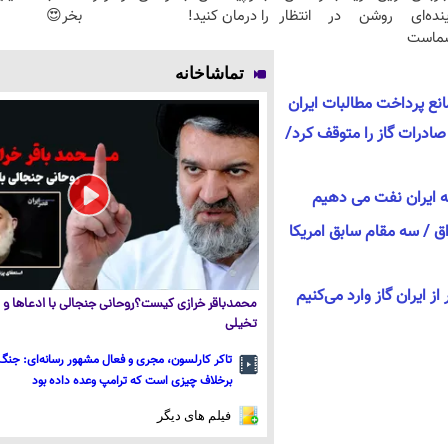
ینده‌ای روشن در انتظار
را درمان کنید!
بخر😍
ماست
تماشاخانه
انع پرداخت مطالبات ایران
صادرات گاز را متوقف کرد/
ه ایران نفت می دهیم
راق / سه مقام سابق امریکا
محمدباقر خرازی کیست؟روحانی جنجالی با ادعاها و ا
تخیلی
تاکر کارلسون، مجری و فعال مشهور رسانه‌ای: جنگ 
برخلاف چیزی است که ترامپ وعده داده بود
فیلم های دیگر