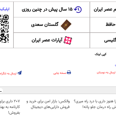
 عصر ایران
۱۵ سال پیش در چنین روزی
اپلیکی
 حافظ
گلستان سعدی
گلیسی
آپارات عصر ایران
کپی لینک
ارسال به دوستان
نسخه چاپی
ارسال به تلگرام
 هنوز داری با درد راه میری؟
والکس: بازار امن برای خرید و
207 داری ب
ی راه درمان جلو پاته!
فروش دارایی‌های دیجیتال
کارنامه به به
بفروش!