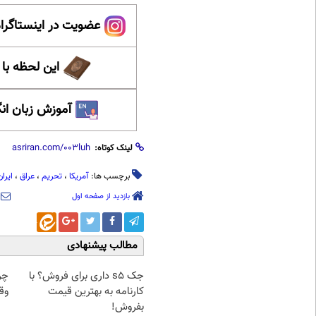
عضویت در اینستاگرام
این لحظه با
آموزش زبان ان
لینک کوتاه:
برچسب ها:
آمریکا
،
تحریم
،
عراق
،
ایران
بازدید از صفحه اول
مطالب پیشنهادی
جک s5 داری برای فروش؟ با
چرا
کارنامه به بهترین قیمت
وقت
بفروش!