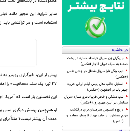
محدودشده در بانک‌های ثالث منت
سایر شرایط این مجوز مانند قبل
استفاده است و هر تراکنشی باید از
در حاشیه
بازیگران زن سریال «بامداد خمار» در پشت
صحنه به سبک دوران قاجار (عکس)
تیپ رنگی تارا سریال شغال در جشن نفس
پیش از این، خبرگزاری رویترز به ن
(+عکس)
۲۷ تیر، یک سند «معافیت» را امضا کرده که به عراق اجازه می‌دهد بدهی خود را بابت مصارف برق این کشور به ایران پرداخت کند.
استایل جالب مدل روس فیلم ایرانی جزیره
جیمز باند در اصفهان (+عکس)
این نخستین بار است که آمریکا اج
تیپ مشکی و خاص فریبا نادری ستاره سریال
ستایش در آیین مهرورزی (+عکس)
دریغ و افسوس هنرمندان برای درگذشت
مریم همتیان ؛ از حامد بهداد تا پیمان معادی و
مدت آن بیشتر نیست؟ مثلاً برای ی
... (عکس)