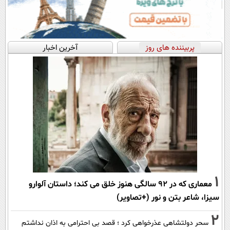
پربیننده های روز
آخرین اخبار
1
معماری که در 92 سالگی هنوز خلق می کند؛ داستان آلوارو
سیزا، شاعر بتن و نور (+تصاویر)
2
سحر دولتشاهی عذرخواهی کرد ؛ قصد بی احترامی به اذان نداشتم