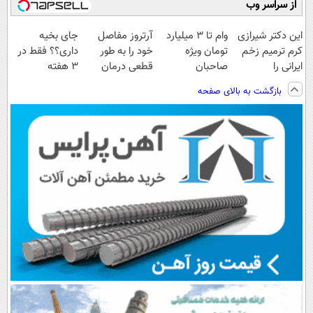
از سراسر وب
این دکتر شیرازی
وام تا ۳ میلیارد
آرتروز مفاصل
جای بخیه
کرم ترمیم زخم
تومان ویژه
خود را به طور
داری؟؟ فقط در
ایرانی را
صاحبان
قطعی درمان
3 هفته
ساخت!!!
فروشگاه‌های
کنید!
ترمیمش کن!😍
بازگشت به بالای صفحه
آنلاین و حضوری
◗پرسش‌نامه◖