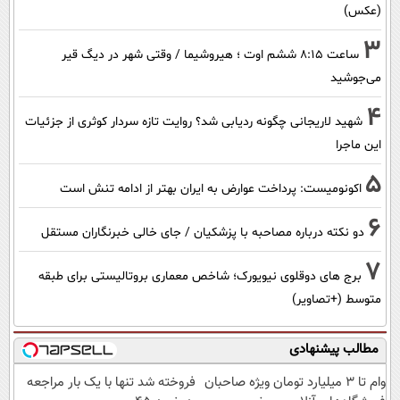
(عکس)
3
ساعت ۸:۱۵ ششم اوت ؛ هیروشیما / وقتی شهر در دیگ قیر
می‌جوشید
4
شهید لاریجانی چگونه ردیابی شد؟ روایت تازه سردار کوثری از جزئیات
این ماجرا
5
اکونومیست: پرداخت عوارض به ایران بهتر از ادامه تنش است
6
دو نکته درباره مصاحبه با پزشکیان / جای خالی خبرنگاران مستقل
7
برج های دوقلوی نیویورک؛ شاخص معماری بروتالیستی برای طبقه
متوسط (+تصاویر)
مطالب پیشنهادی
وام تا ۳ میلیارد تومان ویژه صاحبان
فروخته شد تنها با یک بار مراجعه