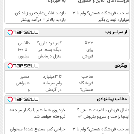
فروشگاه‌های آنلاین و حضوری
به خوردو45
صاحب فروشگاه هستی؟ وام تا ۳
بازدید آنلاین‌شاپت رو زیاد کن،
میلیارد تومان بگیر
بازدید بالاتر = درآمد بیشتر
از سراسر وب
X33
کمر درد داری؟
طلاسی
برای
دیگه بسه! در
| تا 100
فروش
منزل درمانش
میلیون
داری؟
کن
وام
وبگردی
اینجا
(◀پرسش‌نامه)
آنی
راحت و
خرید
صاحب
تا 3میلیارد
مسیر
سریع
طلا💰
فروشگاه
وام سرمایه
همراهی
بفروشش
ثبت
هستی؟
در گردش
و
نام
وام تا ۳
=>
گزارش
مطالب پیشنهادی
کن!
میلیارد
فروشگاهت
عملکرد
تومان
رو ثبت کن
گروه
دنبال فروش ماشینت هستی ؟
خودروی شما هم با یکبار مراجعه
بگیر
اسنپ
اینجا راحت و سریع بفروش ✅
فروخته خواهد شد
در
صاحب فروشگاه هستی؟ وام تا ۳
۱۴۰۴
جراحی کمر ممنوع شده! میخوای