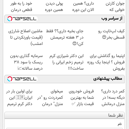
جوان کارتن
داری؟ همین
پولی دیدن
خود را به طور
خوابی که
الان این دوره
همین دوره
قطعی درمان
میلیاردر شد.
رایگان رو شرکت
رایگان کافیه!
کنید!
از سراسر وب
آموزش رایگان
کن تا دیر نشده!
(شمارتو وارد کن)
◗پرسش‌نامه◖
کیف لپ‌تاپت رو
جای بخیه داری؟؟ فقط
ماشین اصلاح شارژی
قسطی بخر😍
در 3 هفته ترمیمش
(قیمت باورنکردنی تا
کن!😍
امشب)
اپتیما رو گذاشتی برای
این دکتر شیرازی کرم
سرمایه گذاری بدون
فروش ؟ اینجا یک روزه
ترمیم زخم ایرانی را
ریسک با سود 38
بفروش
ساخت!!!
درصد سالانه📈
مطالب پیشنهادی
کمر درد داری؟
فروش خودروی
میخوای
برای اولین بار در
دیگه بسه! در
شما به بهترین
کمردردت رو "در
ایران🇮🇷 این
منزل درمانش
قیمت بازار ✅
منزل" درمان
دکتر کرم ترمیم
کن
کنی؟ (◂فیلم +
کننده 23 روزه
نظر شما
(◀پرسش‌نامه)
◂پرسش‌نامه)
ساخت!
نام