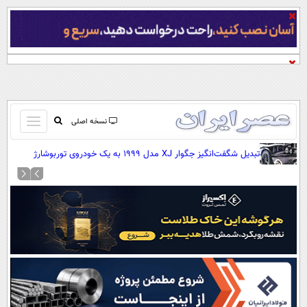
باز
نسخه اصلی
و
صفحه اول
تبدیل شگفت‌انگیز جگوار XJ مدل ۱۹۹۹ به یک خودروی توربوشارژ
بسته
قدرتمند (+عکس)
تماس با ما
کردن
آرشیو
منو
جستجو
نظرسنجی
آب و هوا
اوقات شرعی
پیوند ها
سواد زندگی