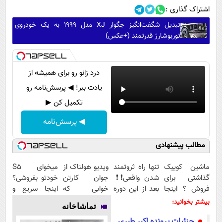
اشتراک گذاری :
تبدیل شگفت‌انگیز جگوار XJ مدل ۱۹۹۹ به یک خودروی
توربوشارژ قدرتمند (+عکس)
درد زانو رو برای همیشه از
یادت ببر! ◀ پرسش‌نامه رو
تکمیل کن ▶
◀ پرسش‌نامه
مطالب پیشنهادی
ماشین کوییک
تنها راه ثروتمند
ویدیو هولناک از
میخوای S5
گذاشتی برای
شدن واقعی❗❗
جوان کارتن
خودتو بفروشی؟
فروش ؟ اینجا
بعد از این دوره
خوابی که
اینجا سریع و
سریع و راحت
تو خواب هم
میلیاردر شد.
منصفانه تر
بیشتر بخوانید:
تماشاخانه
بفروش
پول در بیار😍
آموزش رایگان
بفروش
جزئیات پرونده اکبر طبری