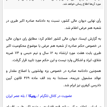
پیامک
سرگرمی
مورد آن‌ها اطلاع رسانی خواهد شد.
روانشناسی
فناوری
آشپزی
گوناگون
رأی نهایی دیوان عالی کشور، نسبت به دادنامه صادره اکبر طبری در
شعبه هم عرض اعلام شد.
دانلود
حوادث
محیط زیست
به گزارش ایسنا، دیوان عالی کشور اعلام کرد: مطابق رای دیوان عالی
در خصوص حکم صادره از شعبه هم عرض با موضوع محکومیت اکبر
سلامت
طبری بابت هفت مورد ارتشاء به ۱۲ سال و نیم حبس و ۷۴ ضربه
فرهنگی
شلاق، ایراد و اشکالی وارد نیست و این حکم مورد تایید قرار گرفت.
بین الملل
همچنین دادنامه صادره در خصوص بزه پولشویی با اصلاح مقدار و
اجتماعی
عوائد مشمول جریمه، مستندا به بند الف ماده ۴۶۹ قانون آیین
حیات وحش
دادرسی کیفری نیز ابرام شد.
سیاست خارجی
عضویت در کانال تلگرام
/
روبیکا
/
بله عصر ایران
بر اساس اعلام مرکز رسانه قوه قضاییه، پرونده اکبر طبری اقسام