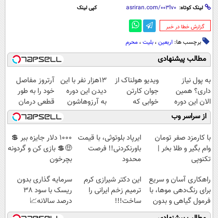
لینک کوتاه:
کپی لینک
‌گزارش خطا در خبر
برچسب ها:
اربعین
،
بلیت
،
محرم
مطالب پیشنهادی
به پول نیاز
ویدیو هولناک از
13هزار نفر با این
آرتروز مفاصل
داری؟ همین
جوان کارتن
دیدن این دوره
خود را به طور
الان این دوره
خوابی که
به آرزوهاشون
قطعی درمان
رایگان رو شرکت
میلیاردر شد.
رسیدن | ثبت‌‌نام
کنید!
از سراسر وب
کن تا دیر نشده!
آموزش رایگان
رایگان
◗پرسش‌نامه◖
با کارمزد صفر تومان
ایرپاد بلوتوثی، با قیمت
1000 دلار جایزه ببر 💲
وام بگیر و طلا بخر |
باورنکردنی!! فرصت
🤑💲 بازی کن و گردونه
تکنوپی
محدود
بچرخون
راهکاری آسان و سریع
این دکتر شیرازی کرم
سرمایه گذاری بدون
برای رنگ‌دهی موها، با
ترمیم زخم ایرانی را
ریسک با سود 38
فرمول گیاهی و بدون
ساخت!!!
درصد سالانه📈
آمونیاک