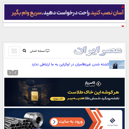
باز
نسخه اصلی
و
صفحه اول
کشته شدن غیرنظامیان در اوکراین به ما ارتباطی ندارد
بسته
تماس با ما
کردن
آرشیو
منو
جستجو
نظرسنجی
آب و هوا
اوقات شرعی
پیوند ها
سواد زندگی