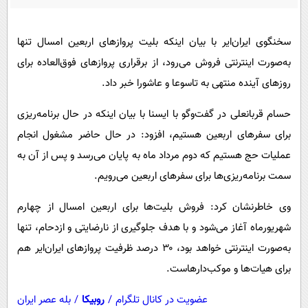
پیامک
سرگرمی
روانشناسی
فناوری
سخنگوی ایران‌ایر با بیان اینکه بلیت پروازهای اربعین امسال تنها
آشپزی
گوناگون
به‌صورت اینترنتی فروش می‌رود، از برقراری پروازهای فوق‌العاده برای
دانلود
روزهای آینده منتهی به تاسوعا و عاشورا خبر داد.
حوادث
محیط زیست
حسام قربانعلی در گفت‌وگو با ایسنا با بیان اینکه در حال برنامه‌ریزی
برای سفرهای اربعین هستیم، افزود: در حال حاضر مشغول انجام
سلامت
عملیات حج هستیم که دوم مرداد ماه به پایان می‌رسد و پس از آن به
فرهنگی
سمت برنامه‌ریزی‌ها برای سفرهای اربعین می‌رویم.
بین الملل
وی خاطرنشان کرد: فروش بلیت‌ها برای اربعین امسال از چهارم
اجتماعی
شهریورماه آغاز می‌شود و با هدف جلوگیری از نارضایتی و ازدحام، تنها
حیات وحش
به‌صورت اینترنتی خواهد بود، ۳۰ درصد ظرفیت پروازهای ایران‌ایر هم
سیاست خارجی
برای هیات‌ها و موکب‌دارهاست.
عضویت در کانال تلگرام
/
روبیکا
/
بله عصر ایران