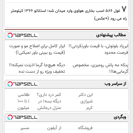
7
غول 586 اسب بخاری هواوی وارد میدان شد؛ استلاتو 1366 کیلومتر
راه می رود (+عکس)
مطالب پیشنهادی
ایرپاد بلوتوثی، با قیمت باورنکردنی!!
ابزار کامل برای اصلاح مو و صورت
فرصت محدود
(قیمت رو ببینی باور نمیکنی!)
پنکه مه پاش رومیزی، مخصوص
دیگه هیچ‌جا گرما اذیتت نمیکنه!!
گرمایی‌ها!!
تخفیف ویژه رو از دست نده
از سراسر وب
این دکتر
کمر درد داری؟
طلاسی
شیرازی
دیگه بسه! در
| تا 100
کرم
منزل درمانش
میلیون
ترمیم
کن
وام
وبگردی
زخم
(◀پرسش‌نامه)
آنی
ایرانی را
خرید
فروشگاه
از آیفون
مسیر