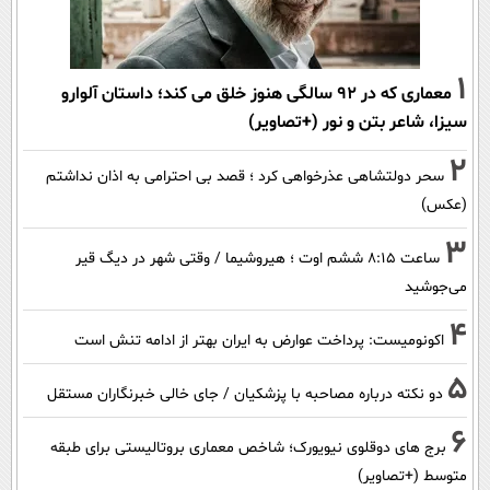
1
معماری که در 92 سالگی هنوز خلق می کند؛ داستان آلوارو
سیزا، شاعر بتن و نور (+تصاویر)
2
سحر دولتشاهی عذرخواهی کرد ؛ قصد بی احترامی به اذان نداشتم
(عکس)
3
ساعت ۸:۱۵ ششم اوت ؛ هیروشیما / وقتی شهر در دیگ قیر
می‌جوشید
4
اکونومیست: پرداخت عوارض به ایران بهتر از ادامه تنش است
5
دو نکته درباره مصاحبه با پزشکیان / جای خالی خبرنگاران مستقل
6
برج های دوقلوی نیویورک؛ شاخص معماری بروتالیستی برای طبقه
متوسط (+تصاویر)