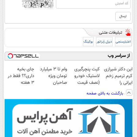
اعتبارسنجی
دیزل ژنراتور
بوکینگ
از سراسر وب
این دکتر شیرازی
کیت پنچرگیری
وام تا ۳ میلیارد
جای بخیه
کرم ترمیم زخم
لاستیک خودرو
تومان ویژه
داری؟؟ فقط در
ایرانی را
(نصف قیمت
صاحبان
3 هفته
ساخت!!!
بازار)
فروشگاه‌های
ترمیمش کن!😍
بازگشت به بالای صفحه
آنلاین و حضوری