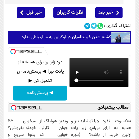
خبر بعد
نظرات کاربران
خبر قبل
اشتراک گذاری :
کشته شدن غیرنظامیان در اوکراین به ما ارتباطی ندارد
درد زانو رو برای همیشه از
یادت ببر! ◀ پرسش‌نامه رو
تکمیل کن ▶
◀ پرسش‌نامه
مطالب پیشنهادی
200سوت نقره
چرا تو نباید بنز و
ویدیو هولناک از
میخوای S5
هدیه به ازای
بی‌ام‌و زیر پات
جوان کارتن
خودتو بفروشی؟
اولین خرید از
باشه؟ (دوره
خوابی که
اینجا سریع و