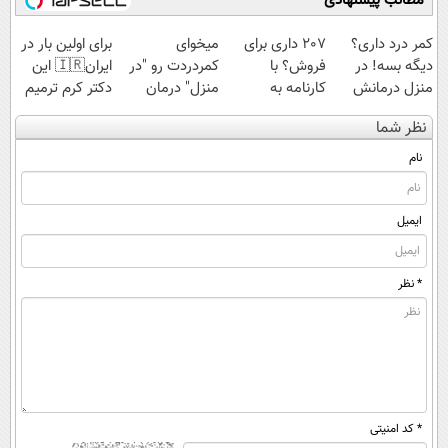
مطالب پیشنهادی
کمر درد داری؟
207 داری برای
میخوای
برای اولین بار در
دیگه بسه! در
فروش؟ با
کمردردت رو "در
ایران🇮🇷 این
منزل درمانش
کارنامه به
منزل" درمان
دکتر کرم ترمیم
کن
بهترین قیمت
کنی؟ (◂فیلم +
کننده 23 روزه
نظر شما
(◀پرسش‌نامه)
بفروش!
◂پرسش‌نامه)
ساخت!
نام
ایمیل
* نظر
* کد امنیتی