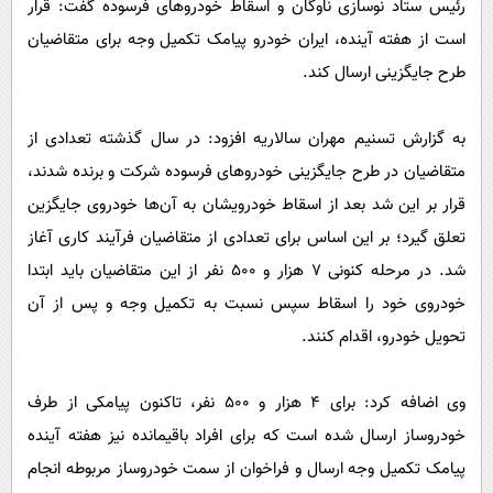
رئیس ستاد نوسازی ناوگان و اسقاط خودروهای فرسوده گفت: قرار
پیامک
سرگرمی
است از هفته آینده، ایران خودرو پیامک تکمیل وجه برای متقاضیان
روانشناسی
فناوری
طرح جایگزینی ارسال کند.
آشپزی
گوناگون
دانلود
حوادث
به گزارش تسنیم مهران سالاریه افزود: در سال گذشته تعدادی از
متقاضیان در طرح جایگزینی خودروهای فرسوده شرکت و برنده شدند،
محیط زیست
قرار بر این شد بعد از اسقاط خودرویشان به آن‌ها خودروی جایگزین
سلامت
تعلق گیرد؛ بر این اساس برای تعدادی از متقاضیان فرآیند کاری آغاز
فرهنگی
شد. در مرحله کنونی ۷ هزار و ۵۰۰ نفر از این متقاضیان باید ابتدا
بین الملل
خودروی خود را اسقاط سپس نسبت به تکمیل وجه و پس از آن
تحویل خودرو، اقدام کنند.
اجتماعی
حیات وحش
وی اضافه کرد: برای ۴ هزار و ۵۰۰ نفر، تاکنون پیامکی از طرف
سیاست خارجی
خودروساز ارسال شده است که برای افراد باقیمانده نیز هفته آینده
پیامک تکمیل وجه ارسال و فراخوان از سمت خودروساز مربوطه انجام