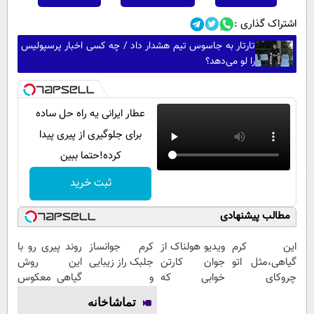
اشتراک گذاری :
تارتار به جاسوس تیم هشدار داد / چه کسی اخبار پرسپولیس
را لو می‌دهد؟
عطار ایرانی یه راه حل ساده
برای جلوگیری از پیری پیدا
کرده!حتما ببین
ثبت خرید
مطالب پیشنهادی
این کرم
ویدیو هولناک از
کرم جوانساز
روند پیری رو با
گیاهی،مثل اتو
جوان کارتن
جلبک راز زیبایی
این روش
چروکای
خوابی که
و
گیاهی معکوس
پوستتوصاف
میلیاردر شد.
جوانی50%تخفیف
کن
تماشاخانه
میکنه!50%تخفیف
آموزش رایگان