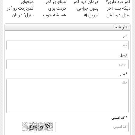
کمر درد داری؟
درمان درد کمر
میخوای کمر
میخوای
دیگه بسه! در
بدون جراحی،
دردت برای
کمردردت رو "در
منزل درمانش
تزریق ◀
همیشه خوب
منزل" درمان
کن
پرسش‌نامه رو پر
شه؟ ◀
کنی؟ (◂فیلم +
نظر شما
(◀پرسش‌نامه)
کن ▶
پرسش‌نامه رو پر
◂پرسش‌نامه)
کن!
نام
ایمیل
* نظر
* کد امنیتی