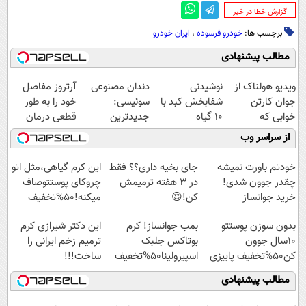
‌گزارش خطا در خبر
برچسب ها:
خودرو فرسوده
،
ایران خودرو
مطالب پیشنهادی
ویدیو هولناک از
نوشیدنی
دندان مصنوعی
آرتروز مفاصل
جوان کارتن
شفابخش کبد با
سوئیسی:
خود را به طور
خوابی که
10 گیاه
جدیدترین
قطعی درمان
میلیاردر شد.
موثر(تخفیف تا
فناوری اروپا،
کنید!
از سراسر وب
آموزش رایگان
امشب)
سبک و مقاوم |
◗پرسش‌نامه◖
پرداخت قسطی
خودتم باورت نمیشه
جای بخیه داری؟؟ فقط
این کرم گیاهی،مثل اتو
چقدر جوون شدی!
در 3 هفته ترمیمش
چروکای پوستتوصاف
خرید جوانساز
کن!😍
میکنه!50%تخفیف
اسپیرولینا با تخفیف
بدون سوزن پوستتو
بمب جوانساز! کرم
این دکتر شیرازی کرم
ویژه
10سال جوون
بوتاکس جلبک
ترمیم زخم ایرانی را
کن50%تخفیف پاییزی
اسپیرولینا50%تخفیف
ساخت!!!
مطالب پیشنهادی