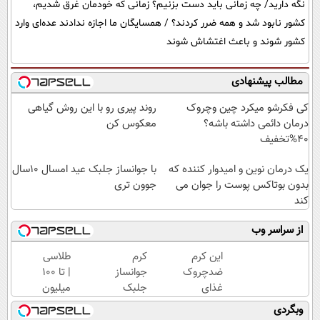
نگه دارید/ چه زمانی باید دست بزنیم؟ زمانی که خودمان غرق شدیم،
کشور نابود شد و همه ضرر کردند؟ / همسایگان ما اجازه ندادند عده‌ای وارد
کشور شوند و باعث اغتشاش شوند
مطالب پیشنهادی
کی فکرشو میکرد چین وچروک
روند پیری رو با این روش گیاهی
درمان دائمی داشته باشه؟
معکوس کن
40%تخفیف
یک درمان نوین و امیدوار کننده که
با جوانساز جلبک عید امسال ۱۰سال
بدون بوتاکس پوست را جوان می
جوون تری
کند
از سراسر وب
این کرم
کرم
طلاسی
ضدچروک
جوانساز
| تا 100
غذای
جلبک
میلیون
پوستت
راز
وام
وبگردی
رو تامین
زیبایی
آنی