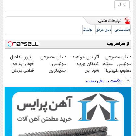
اعتبارسنجی
دیزل ژنراتور
بوکینگ
از سراسر وب
دندان مصنوعی
اگر نمی خواهید
دندان مصنوعی
آرتروز مفاصل
سوئیسی | سبک،
کبدتان چرب
سوئیسی:
خود را به طور
مقاوم، طبیعی!
شود این
جدیدترین
قطعی درمان
ویزیت
نوشیدنی خوش
فناوری اروپا،
کنید!
بازگشت به بالای صفحه
رایگان+پرداخت
طعم را بنوشید
سبک و مقاوم |
◗پرسش‌نامه◖
اقساطی😍
پرداخت قسطی