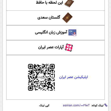
این لحظه با حافظ
گلستان سعدی
آموزش زبان انگلیسی
آپارات عصر ایران
اپلیکیشن عصر ایران
لینک کوتاه:
کپی لینک