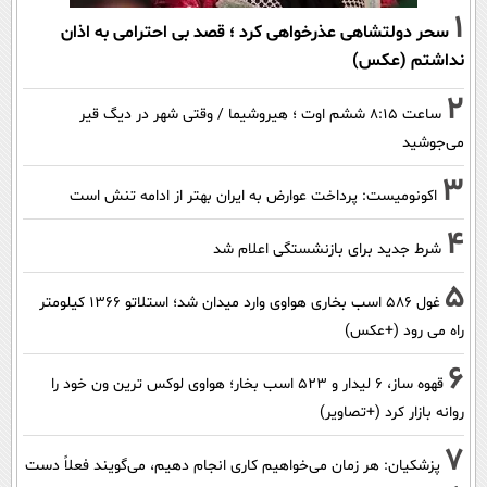
1
سحر دولتشاهی عذرخواهی کرد ؛ قصد بی احترامی به اذان
نداشتم (عکس)
2
ساعت ۸:۱۵ ششم اوت ؛ هیروشیما / وقتی شهر در دیگ قیر
می‌جوشید
3
اکونومیست: پرداخت عوارض به ایران بهتر از ادامه تنش است
4
شرط جدید برای بازنشستگی اعلام شد
5
غول 586 اسب بخاری هواوی وارد میدان شد؛ استلاتو 1366 کیلومتر
راه می رود (+عکس)
6
قهوه ساز، 6 لیدار و 523 اسب بخار؛ هواوی لوکس ترین ون خود را
روانه بازار کرد (+تصاویر)
7
پزشکیان: هر زمان می‌خواهیم کاری انجام دهیم، می‌گویند فعلاً دست