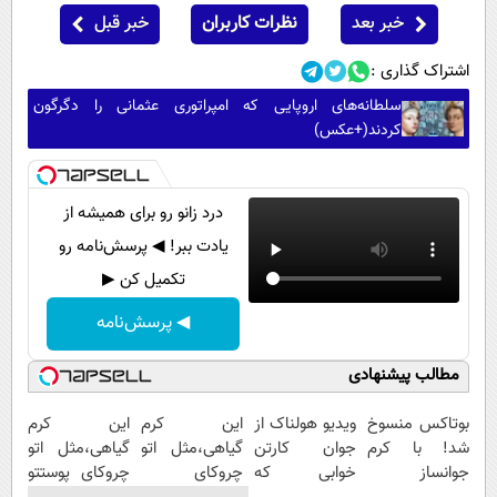
خبر بعد
نظرات کاربران
خبر قبل
اشتراک گذاری :
سلطانه‌های اروپایی که امپراتوری عثمانی را دگرگون
کردند(+عکس)
درد زانو رو برای همیشه از
یادت ببر! ◀ پرسش‌نامه رو
تکمیل کن ▶
◀ پرسش‌نامه
مطالب پیشنهادی
بوتاکس منسوخ
ویدیو هولناک از
این کرم
این کرم
شد! با کرم
جوان کارتن
گیاهی،مثل اتو
گیاهی،مثل اتو
جوانساز
خوابی که
چروکای
چروکای پوستتو