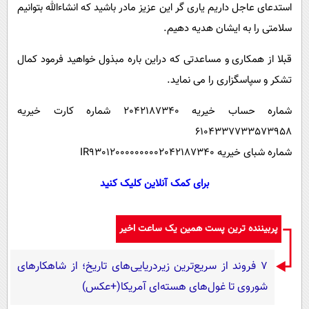
استدعای عاجل داریم یاری گر این عزیز مادر باشید که انشاءالله بتوانیم
سلامتی را به ایشان هدیه دهیم.
قبلا از همکاری و مساعدتی که دراین باره مبذول خواهید فرمود کمال
تشکر و سپاسگزاری را می نماید.
شماره حساب خیریه 2042187340 شماره کارت خیریه
6104337733573958
شماره شبای خیریه IR930120000000002042187340
برای کمک آنلاین کلیک کنید
پربیننده ترین پست همین یک ساعت اخیر
۷ فروند از سریع‌ترین زیردریایی‌های تاریخ؛ از شاهکارهای
شوروی تا غول‌های هسته‌ای آمریکا(+عکس)