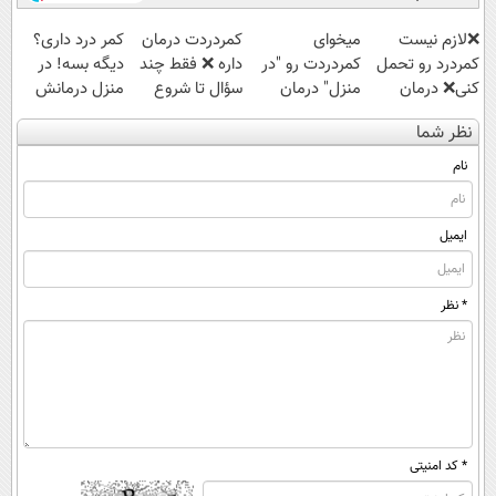
❌لازم نیست
میخوای
‌کمردردت درمان
کمر درد داری؟
کمردرد رو تحمل
کمردردت رو "در
داره ❌ فقط چند
دیگه بسه! در
کنی❌ درمان
منزل" درمان
سؤال تا شروع
منزل درمانش
بدون جراحی و
کنی؟ (◂فیلم +
بهبودی فاصله‌
کن
نظر شما
قرص
◂پرسش‌نامه)
داری!
(◀پرسش‌نامه)
(پرسشنامه)
نام
ایمیل
* نظر
* کد امنیتی