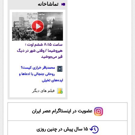
جلبک10،12سال
میلیاردر شد.
پوستتوصاف
صاف
تماشاخانه
جوان
آموزش رایگان
میکنه!50%تخفیف
میکنه!+تخفیف
شو50%تخفیف
ویژه
ساعت ۸:۱۵ ششم اوت ؛
هیروشیما / وقتی شهر در دیگ
قیر می‌جوشید
محمدباقر خرازی کیست؟
روحانی جنجالی با ادعاها و
ایده‌های تخیلی
فیلم های دیگر
عضویت در اینستاگرام عصر ایران
۱۵ سال پیش در چنین روزی