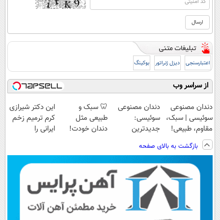
اعتبارسنجی
دیزل ژنراتور
بوکینگ
از سراسر وب
دندان مصنوعی
دندان مصنوعی
🦷 سبک و
این دکتر شیرازی
سوئیسی | سبک،
سوئیسی:
طبیعی مثل
کرم ترمیم زخم
مقاوم، طبیعی!
جدیدترین
دندان خودت!
ایرانی را
ویزیت
فناوری اروپا،
نصب آسان و
ساخت!!!
بازگشت به بالای صفحه
رایگان+پرداخت
سبک و مقاوم |
پرداخت اقساطی
اقساطی😍
پرداخت قسطی
💳 📍 تهران