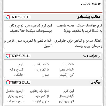
خودروی ربایش
مطالب پیشنهادی
کرم جوانساز جلبک، هدیه طبیعت
این کرم گیاهی،مثل اتو چروکای
به شما(خرید با تخفیف ویژه)
پوستتوصاف میکنه!50%تخفیف
راهکار سریع و گیاهی برای جلوگیری
خداحافظی با کمردرد، بدون قرص و
و درمان پیری پوست
آمپول
از سراسر وب
با کمردرد
خداحافظی
کرم
خداحافظی
با کمردرد،
ضدچروک
کن! (فیلم
بدون
جلبک،
و ببین ◀
قرص و
جوانسازی
وبگردی
پرسش‌نامه
آمپول
طبیعی
رو پرکن)
پوست
این کرم
تنها راه رهایی
آرتروز مفصل
شما40%تخفیف
گیاهی،مثل
از کمر درد
زانو رو یکبار
اتو چروکای
بدون نیاز به
برای همیشه