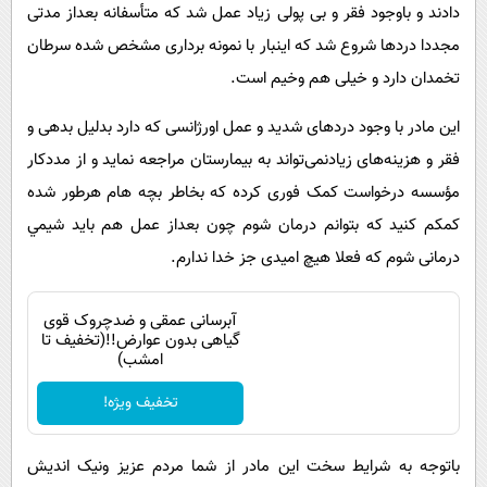
پیامک
دادند و باوجود فقر و بی پولی زیاد عمل شد که متأسفانه بعداز مدتی
سرگرمی
مجددا دردها شروع شد که اینبار با نمونه برداری مشخص شده سرطان
روانشناسی
فناوری
تخمدان دارد و خیلی هم وخیم است.
آشپزی
گوناگون
این مادر با وجود دردهای شدید و عمل اورژانسی که دارد بدلیل بدهی و
دانلود
حوادث
فقر و هزینه‌های زیادنمی‌تواند به بیمارستان مراجعه نماید و از مددکار
محیط زیست
مؤسسه درخواست کمک فوری کرده که بخاطر بچه هام هرطور شده
سلامت
کمکم کنید که بتوانم درمان شوم چون بعداز عمل هم باید شيمي
فرهنگی
درمانی شوم که فعلا هیچ امیدی جز خدا ندارم.
بین الملل
آبرسانی عمقی و ضدچروک قوی
اجتماعی
گیاهی بدون عوارض!!(تخفیف تا
امشب)
حیات وحش
تخفیف ویژه!
سیاست خارجی
باتوجه به شرایط سخت این مادر از شما مردم عزیز ونیک اندیش