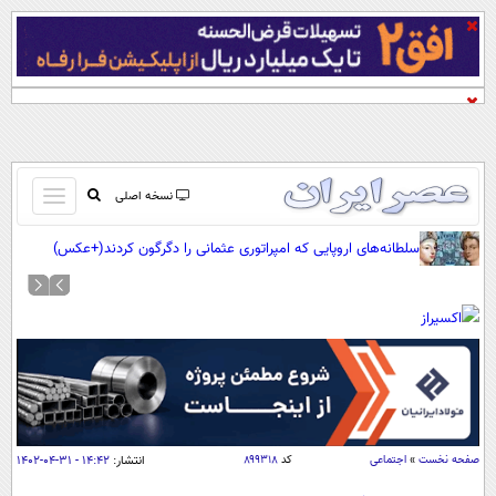
باز
نسخه اصلی
و
صفحه اول
سلطانه‌های اروپایی که امپراتوری عثمانی را دگرگون کردند(+عکس)
بسته
تماس با ما
کردن
آرشیو
منو
جستجو
نظرسنجی
آب و هوا
اوقات شرعی
پیوند ها
صفحه نخست
»
اجتماعی
کد
۸۹۹۳۱۸
انتشار:
۱۴:۴۲ - ۳۱-۰۴-۱۴۰۲
سواد زندگی