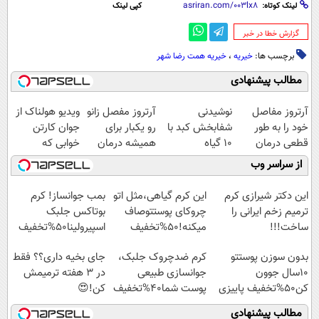
لینک کوتاه:
کپی لینک
‌گزارش خطا در خبر
برچسب ها:
خیریه
،
خیریه همت رضا شهر
مطالب پیشنهادی
آرتروز مفاصل
نوشیدنی
آرتروز مفصل زانو
ویدیو هولناک از
خود را به طور
شفابخش کبد با
رو یکبار برای
جوان کارتن
قطعی درمان
10 گیاه
همیشه درمان
خوابی که
کنید!
موثر(تخفیف تا
کن!
میلیاردر شد.
از سراسر وب
◗پرسش‌نامه◖
امشب)
◗پرسش‌نامه◖
آموزش رایگان
این دکتر شیرازی کرم
این کرم گیاهی،مثل اتو
بمب جوانساز! کرم
ترمیم زخم ایرانی را
چروکای پوستتوصاف
بوتاکس جلبک
ساخت!!!
میکنه!50%تخفیف
اسپیرولینا50%تخفیف
بدون سوزن پوستتو
کرم ضدچروک جلبک،
جای بخیه داری؟؟ فقط
10سال جوون
جوانسازی طبیعی
در 3 هفته ترمیمش
کن50%تخفیف پاییزی
پوست شما40%تخفیف
کن!😍
مطالب پیشنهادی