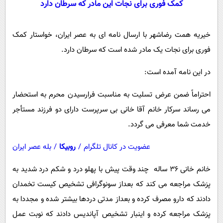
کمک فوری برای نجات این مادر که سرطان دارد
سیاسی
اقتصاد
خیریه همت رضاشهر با ارسال نامه ای به عصر ایران، خواستار کمک
جامعه
اقتصادی
فوری برای نجات یک مادر شده است که سرطان دارد.
ورزشی
اجتماعی
خودرو
بین الملل
در این نامه آمده است:
حوادث
فرهنگ و هنر
سیاست خارجی
سلامت
احتراماً ضمن عرض تسلیت به مناسبت فرارسیدن محرم به استحضار
علم و دانش
می رساند سرکار خانم آقا خانی بی سرپرست دارای دو فرزند مستأجر
یک برش دانایی
قرآن
فناوری و It
خدمت شما معرفی می گردد.
محیط زیست
گوناگون
علمی
عضویت در کانال تلگرام
/
روبیکا
/
بله عصر ایران
سفر و تفریح
فیلم
سرگرمی
اخبار کریپتو
خانم خانی ۳۶ ساله چند وقت پیش با پهلو درد و شکم درد شدید به
عصر ایران 2
اقتصاد
باشگاه مغز
پزشک مراجعه می کند که بعداز سونوگرافی تشخيص کیست تخمدان
آموزش زبان
خواندنی ها و دیدنی ها
ورزش
مجله تصویری سلاح
دادند که دارو مصرف کرده و بعداز مدتی دردها بیشتر شده و مجددا به
داستان کوتاه
سیاست
پزشک مراجعه کرده و اینبار تشخیص آپاندیس دادند که نوبت عمل