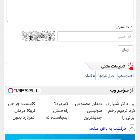
* کد امنیتی
اعتبارسنجی
دیزل ژنراتور
بوکینگ
از سراسر وب
این دکتر شیرازی
دندان مصنوعی
کمردرد؟
❌سمت جراحی
کرم ترمیم زخم
سوئیسی:
راه‌حلش
نرو❌ درمان
ایرانی را
جدیدترین
اینجاست، نه
کمردرد بدون
ساخت!!!
فناوری اروپا،
توی داروخونه
قرص و دارو
بازگشت به بالای صفحه
سبک و مقاوم |
پرداخت قسطی