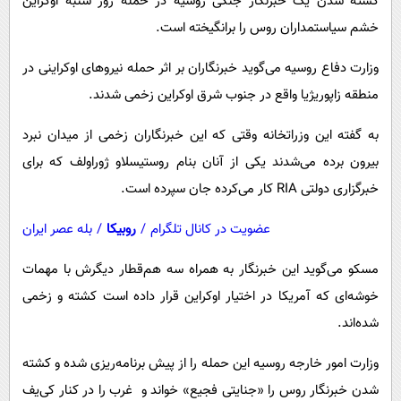
کشته شدن یک خبرنگار جنگی روسیه در حمله روز شنبه اوکراین
پیامک
سرگرمی
خشم سیاستمداران روس را برانگیخته است.
روانشناسی
فناوری
وزارت دفاع روسیه می‌گوید خبرنگاران بر اثر حمله نیروهای اوکراینی در
آشپزی
گوناگون
منطقه زاپوریژیا واقع در جنوب شرق اوکراین زخمی شدند.
دانلود
حوادث
به گفته این وزراتخانه وقتی که این خبرنگاران زخمی از میدان نبرد
محیط زیست
بیرون برده می‌شدند یکی از آنان بنام روستیسلاو ژوراولف که برای
سلامت
خبرگزاری دولتی RIA کار می‌کرده جان سپرده است.
فرهنگی
عضویت در کانال تلگرام
/
روبیکا
/
بله عصر ایران
بین الملل
مسکو می‌گوید این خبرنگار به همراه سه هم‌قطار دیگرش با مهمات
اجتماعی
خوشه‌ای که آمریکا در اختیار اوکراین قرار داده است کشته و زخمی
حیات وحش
شده‌اند.
سیاست خارجی
وزارت امور خارجه روسیه این حمله را از پیش برنامه‌ریزی شده و کشته
شدن خبرنگار روس را «جنایتی فجیع» خواند و غرب را در کنار کی‌یف