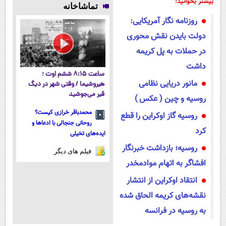
بیشتر بخوانید:
تماشاخانه
سبک و مقاوم |
روزنامه نگار آمریکایی:
پرداخت قسطی
دولت بایدن نقش محوری
در حملات به پل کریمه
داشت
ساعت ۸:۱۵ ششم اوت ؛
مانور دریایی نظامی
هیروشیما / وقتی شهر در دیگ
قیر می‌جوشید
روسیه و چین ( عکس )
محمدباقر خرازی کیست؟
روسیه گاز اوکراین را قطع
روحانی جنجالی با ادعاها و
کرد
ایده‌های تخیلی
روسیه؛ بازداشت خبرنگار
فیلم های دیگر
افشاگر به اتهام موادمخدر
انتقاد اوکراین از انتشار
نقشه‌های کریمه الحاق شده
به روسیه در فرانسه