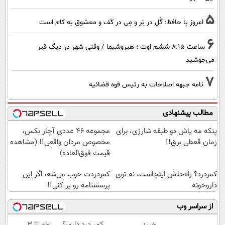
5
امروز با حافظ: گُل در بَر و مِی در کَف و معشوق به کام است
6
ساعت ۸:۱۵ ششم اوت ؛ هیروشیما / وقتی شهر در دیگ قیر
می‌جوشید
7
نامه جبهه اصلاحات به رئیس قوه قضائیه
مطالب پیشنهادی
پنکه مه پاش دو طبقه شارژی، برای
مجموعه ۴۶ عددی آچار بکس،
زمان قعطی برق!!
مخصوص مردان واقعی!! (مشاهده
قیمت فوق‌العاده)
کمردرد؟ راه‌حلش اینجاست، نه توی
کمردردت خوب می‌شه، اگر این
داروخونه
پرسشنامه رو پر کنی!!
از سراسر وب
خرید
کمر درد داری؟
وام تا ۳