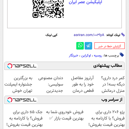
اپلیکیشن عصر ایران
لینک کوتاه:
کپی لینک
‌گزارش خطا در خبر
برچسب ها:
روسیه
،
اوکراین
،
خبرنگار
مطالب پیشنهادی
کمر درد داری؟
آرتروز مفاصل
دندان مصنوعی
به بزرگترین
دیگه بسه! در
خود را به طور
سوئیسی:
جشنواره ایمپلنت
منزل درمانش
قطعی درمان
جدیدترین
تهران خوش
کن
کنید!
فناوری اروپا،
اومدید! | فقط
از سراسر وب
(◀پرسش‌نامه)
◗پرسش‌نامه◖
سبک و مقاوم |
۲۵ میلیون !
پرداخت قسطی
پژو 206 داری برای
فروش خودروی شما به
جک s5 داری برای
فروش؟ با کارنامه به
بهترین قیمت بازار ✅
فروش؟ با کارنامه به
بهترین قیمت بفروش!
بهترین قیمت بفروش!