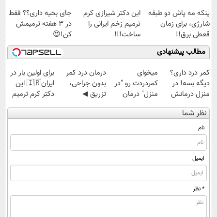
پنکه مه پاش دو طبقه
این دکتر شیرازی کرم
جای بخیه داری؟؟ فقط
شارژی، برای زمان
ترمیم زخم ایرانی را
در 3 هفته ترمیمش
قعطی برق!!
ساخت!!!
کن!😍
مطالب پیشنهادی
کمر درد داری؟
میخوای
درمان درد کمر
برای اولین بار در
دیگه بسه! در
کمردردت رو "در
بدون جراحی،
ایران🇮🇷 این
منزل درمانش
منزل" درمان
تزریق ◀
دکتر کرم ترمیم
کن
کنی؟ (◂فیلم +
پرسش‌نامه رو پر
کننده 23 روزه
نظر شما
(◀پرسش‌نامه)
◂پرسش‌نامه)
کن ▶
ساخت!
نام
ایمیل
* نظر