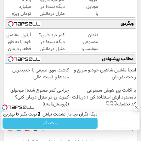
موبایل
دیگه بسه! در
میلیارد
با
منزل درمانش
تومان ویژه
اسنپ
کن
صاحبان
وبگردی
پی | در
(◀پرسش‌نامه)
فروشگاه‌های
۴
آنلاین و
دندان
کمر درد داری؟
آرتروز مفاصل
قسط
حضوری
مصنوعی
دیگه بسه! در
خود را به طور
بدون
سوئیسی:
منزل درمانش
قطعی درمان
سود و
جدیدترین
کن
کنید!
مطالب پیشنهادی
کارمزد!
فناوری
(◀پرسش‌نامه)
◗پرسش‌نامه◖
اروپا،
ابنجا ماشین شاهین خودتو سریع و
کاشت موی طبیعی با جدیدترین
سبک و
راحت بفروش
متدها و قیمت عالی
مقاوم |
با اکانت پرو هوش مصنوعی
پرداخت
جراحی کمر ممنوع شده! میخوای
قسطی
نامحدود ازش استفاده کن ؛ دریافت
کمرت رو در منزل درمان کنی؟
کد تخفیف👇👇👇
((پرسش‌نامه))
دیگه نگران بچه‌دار نشدنت نباش 🤰نوبت بگیر تا بهترین
صفحه اول
فیلم
عصر ایران۲
درباره عصرایران
تماس با ما
آرشیو
جستجو
متخصصان درمانت کنن
نوبت بگیر
پیوندها
نظرسنجی
آب و هوا
اوقات شرعی
سواد زندگی