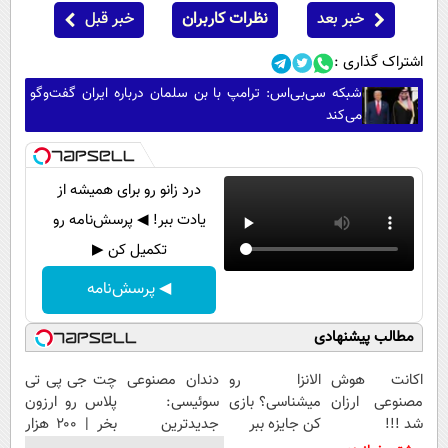
خبر بعد
نظرات کاربران
خبر قبل
اشتراک گذاری :
شبکه سی‌بی‌اس: ترامپ با بن سلمان درباره ایران گفت‌وگو
می‌کند
درد زانو رو برای همیشه از
یادت ببر! ◀ پرسش‌نامه رو
تکمیل کن ▶
◀ پرسش‌نامه
مطالب پیشنهادی
اکانت هوش
الانزا رو
دندان مصنوعی
چت جی پی تی
مصنوعی ارزان
میشناسی؟ بازی
سوئیسی:
پلاس رو ارزون
شد !!!
کن جایزه ببر
جدیدترین
بخر | ۲۰۰ هزار
فناوری اروپا،
تومن تخفیف