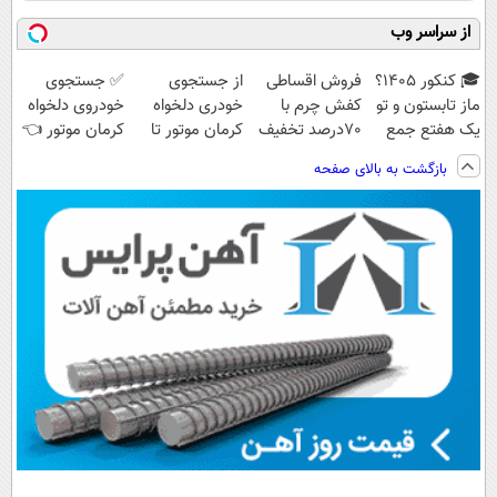
از سراسر وب
🎓 کنکور ۱۴۰5؟
فروش اقساطی
از جستجوی
✅ جستجوی
ماز تابستون و تو
کفش چرم با
خودری دلخواه
خودروی دلخواه
یک هفتع جمع
70درصد تخفیف
کرمان موتور تا
کرمان موتور 👈
میکنه 🏆
فروش آن،
فروش ساده، بی
بازگشت به بالای صفحه
ساده، بی واسطه
واسطه و
و مستقیم
مستقیم