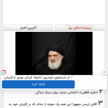
پربیننده های روز
آخرین اخبار
1
✅ از جستجوی خودروی دلخواه کرمان موتور تا فروش
باقر خرازی؛ چندان درشت گفت که تندروها را جا گذاشت!
ساده، بی واسطه و مستقیم
کلیک کن!
2
«تجرد قطعی»، انتخابی جدید برای سبک زندگی
3
آقای رئیس جمهور! این هم یک نمونه از حذف که در گزارش خود به