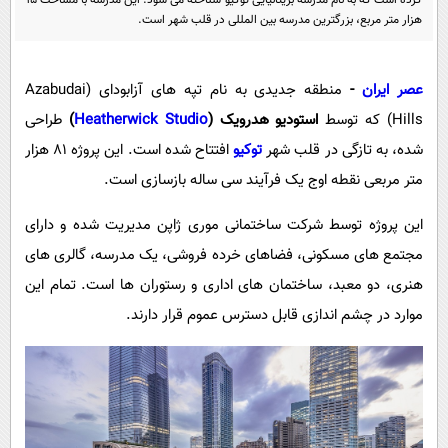
کرده است که به نام مدرسه بریتانیایی توکیو شناخته می شود. این مدرسه با مساحت 15
پیامک
سرگرمی
هزار متر مربع، بزرگترین مدرسه بین المللی در قلب شهر است.
روانشناسی
فناوری
آشپزی
گوناگون
عصر ایران
-
منطقه جدیدی به نام تپه های آزابودای (Azabudai
Hills) که توسط
استودیو هدرویک (
Heatherwick Studio
)
طراحی
دانلود
حوادث
شده، به تازگی در قلب شهر
توکیو
افتتاح شده است. این پروژه 81 هزار
محیط زیست
متر مربعی نقطه اوج یک فرآیند سی ساله بازسازی است.
سلامت
این پروژه توسط شرکت ساختمانی موری ژاپن مدیریت شده و دارای
فرهنگی
مجتمع های مسکونی، فضاهای خرده فروشی، یک مدرسه، گالری های
بین الملل
هنری، دو معبد، ساختمان های اداری و رستوران ها است. تمام این
اجتماعی
موارد در چشم اندازی قابل دسترس عموم قرار دارند.
حیات وحش
سیاست خارجی