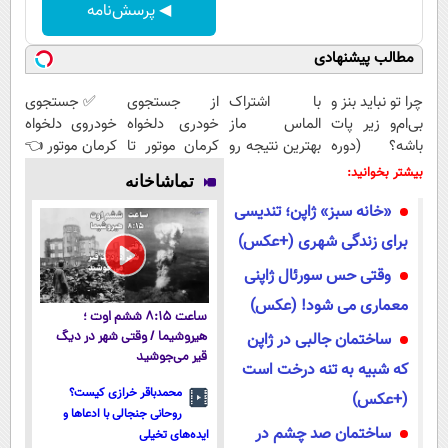
◀ پرسش‌نامه
مطالب پیشنهادی
چرا تو نباید بنز و
با اشتراک
از جستجوی
✅ جستجوی
بی‌ام‌و زیر پات
الماس ماز
خودری دلخواه
خودروی دلخواه
باشه؟ (دوره
بهترین نتیجه رو
کرمان موتور تا
کرمان موتور 👈
رایگان درآمد
در کنکور بگیر
فروش آن،
فروش ساده،
بیشتر بخوانید:
تماشاخانه
میلیاردی)
ساده، بی
بی واسطه و
«خانه سبز» ژاپن؛ تندیسی
واسطه و
مستقیم
مستقیم
برای زندگی شهری (+عکس)
وقتی حس سورئال ژاپنی
معماری می شود! (عکس)
ساعت ۸:۱۵ ششم اوت ؛
ساختمان جالبی در ژاپن
هیروشیما / وقتی شهر در دیگ
قیر می‌جوشید
که شبیه به تنه درخت است
محمدباقر خرازی کیست؟
(+عکس)
روحانی جنجالی با ادعاها و
ساختمان صد چشم در
ایده‌های تخیلی