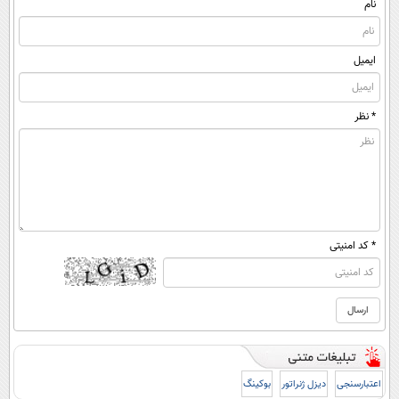
نام
ایمیل
* نظر
* کد امنیتی
اعتبارسنجی
دیزل ژنراتور
بوکینگ