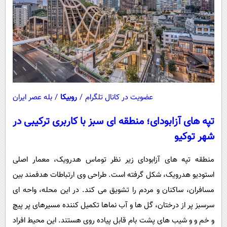
عضویت در کانال تلگرام
/
روبیکا
/
بله عصر ایران
تپه های آزابودای؛ منطقه ای سبز با کاربری ترکیبی در
شهر توکیو
منطقه تپه های آزابودای زیر نظر توماس هدرویک، معمار اصلی
استودیو هدرویک، شکل گرفته است. طراحی وی ارتباطات هدفمند بین
مسافران، ساکنان و مردم را تشویق می کند. در این محله، واحه ای
سرسبز پر از درختان، گل ها و آب نماها تکمیل کننده مسیرهای پر پیچ
و خم و و شیب های پشت بام قابل پیاده روی هستند. این محیط افراد