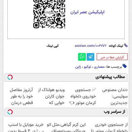
اپلیکیشن عصر ایران
لینک کوتاه:
کپی لینک
‌گزارش خطا در خبر
برچسب ها:
معماری
،
توکیو
،
ژاپن
مطالب پیشنهادی
دندان مصنوعی
✅ جستجوی
ویدیو هولناک از
آرتروز مفاصل
سوئیسی:
خودروی دلخواه
جوان کارتن
خود را به طور
جدیدترین
کرمان موتور 👈
خوابی که
قطعی درمان
فناوری اروپا،
فروش ساده، بی
میلیاردر شد.
کنید!
از سراسر وب
سبک و مقاوم |
واسطه و
آموزش رایگان
◗پرسش‌نامه◖
پرداخت قسطی
مستقیم
از جستجوی خودری
این کرم گیاهی،مثل اتو
خرید موبایل با اسنپ
دلخواه کرمان موتور تا
چروکای پوستتوصاف
پی | در ۴ قسط بدون