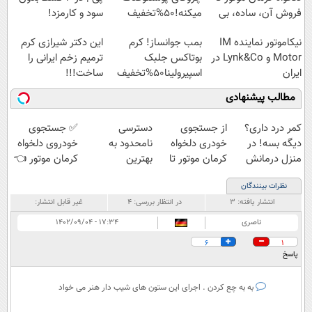
فروش آن، ساده، بی
میکنه!50%تخفیف
سود و کارمزد!
واسطه و مستقیم
نیکاموتور نماینده IM
بمب جوانساز! کرم
این دکتر شیرازی کرم
Motor و Lynk&Co در
بوتاکس جلبک
ترمیم زخم ایرانی را
ایران
اسپیرولینا50%تخفیف
ساخت!!!
مطالب پیشنهادی
کمر درد داری؟
از جستجوی
دسترسی
✅ جستجوی
دیگه بسه! در
خودری دلخواه
نامحدود به
خودروی دلخواه
منزل درمانش
کرمان موتور تا
بهترین
کرمان موتور 👈
کن
فروش آن،
آموزش‌ها تا روز
فروش ساده، بی
نظرات بینندگان
(◀پرسش‌نامه)
ساده، بی واسطه
کنکور
واسطه و
انتشار یافته:
۳
در انتظار بررسی:
۴
غیر قابل انتشار:
و مستقیم
مستقیم
ناصری
۱۷:۳۴ - ۱۴۰۲/۰۹/۰۴
6
1
پاسخ
به به چع کردن . اجرای این ستون های شیب دار هنر می خواد