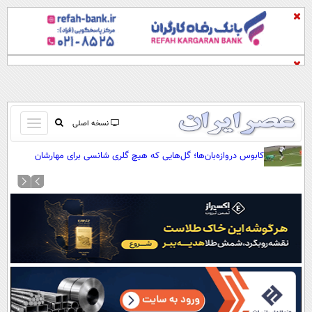
باز
نسخه اصلی
و
صفحه اول
کابوس دروازه‌بان‌ها؛ گل‌هایی که هیچ گلری شانسی برای مهارشان
بسته
نداشت
تماس با ما
کردن
آرشیو
منو
جستجو
نظرسنجی
آب و هوا
اوقات شرعی
پیوند ها
سواد زندگی