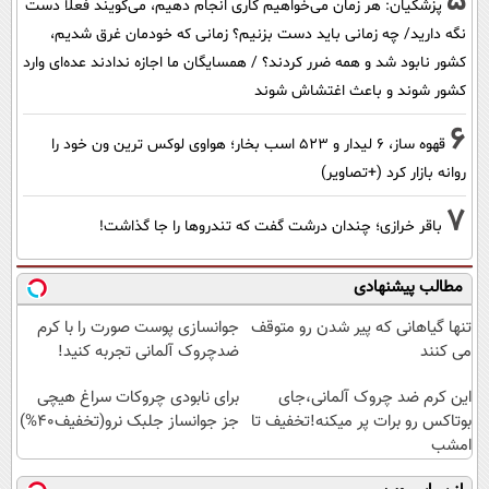
5
پزشکیان: هر زمان می‌خواهیم کاری انجام دهیم، می‌گویند فعلاً دست
نگه دارید/ چه زمانی باید دست بزنیم؟ زمانی که خودمان غرق شدیم،
کشور نابود شد و همه ضرر کردند؟ / همسایگان ما اجازه ندادند عده‌ای وارد
کشور شوند و باعث اغتشاش شوند
6
قهوه ساز، 6 لیدار و 523 اسب بخار؛ هواوی لوکس ترین ون خود را
روانه بازار کرد (+تصاویر)
7
باقر خرازی؛ چندان درشت گفت که تندروها را جا گذاشت!
مطالب پیشنهادی
تنها گیاهانی که پیر شدن رو متوقف
جوانسازی پوست صورت را با کرم
می کنند
ضدچروک آلمانی تجربه کنید!
این کرم ضد چروک آلمانی،جای
برای نابودی چروکات سراغ هیچی
بوتاکس رو برات پر میکنه!تخفیف تا
جز جوانساز جلبک نرو(تخفیف40%)
امشب