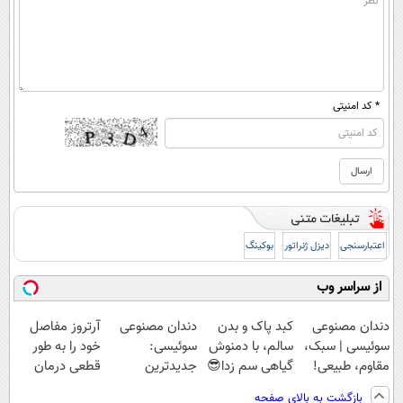
* کد امنیتی
اعتبارسنجی
دیزل ژنراتور
بوکینگ
از سراسر وب
دندان مصنوعی
کبد پاک و بدن
دندان مصنوعی
آرتروز مفاصل
سوئیسی | سبک،
سالم، با دمنوش
سوئیسی:
خود را به طور
مقاوم، طبیعی!
گیاهی سم زدا😎
جدیدترین
قطعی درمان
ویزیت
فناوری اروپا،
کنید!
بازگشت به بالای صفحه