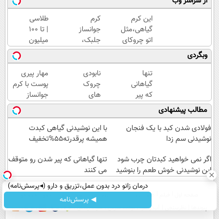
از سراسر وب
این کرم
کرم
طلاسی
گیاهی،مثل
جوانساز
| تا 100
اتو چروکای
جلبک،
میلیون
پوستتوصاف
هدیه
وام
وبگردی
میکنه!50%تخفیف
طبیعت به
آنی
شما(خرید
خرید
تنها
نابودی
مهار پیری
با تخفیف
طلا💰
گیاهانی
چروک
پوست با کرم
ویژه)
ثبت
که پیر
های
جوانساز
نام
شدن
سطحی
پوست
مطالب پیشنهادی
کن!
رو
و عمقی
آلمانی(تخفیف
متوقف
پوست با
ویژه تا
فولادی شدن کبد با یک فنجان
با این نوشیدنی گیاهی کبدت
می
کرم
امشب)
نوشیدنی سم زدا
همیشه پرقدرته55%تخفیف
کنند
آلمانی(45%تخفیف)
اگر نمی خواهید کبدتان چرب شود
تنها گیاهانی که پیر شدن رو متوقف
این نوشیدنی خوش طعم را بنوشید
می کنند
درمان زانو درد بدون عمل،تزریق و دارو (◂پرسش‌نامه)
صفحه اول
فیلم
عصر ایران۲
درباره عصرایران
تماس با ما
آرشیو
جستجو
◀ پرسش‌نامه
پیوندها
نظرسنجی
آب و هوا
اوقات شرعی
سواد زندگی