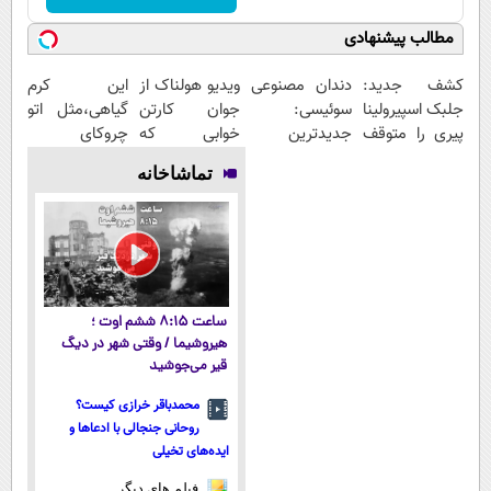
مطالب پیشنهادی
کشف جدید:
دندان مصنوعی
ویدیو هولناک از
این کرم
جلبک اسپیرولینا
سوئیسی:
جوان کارتن
گیاهی،مثل اتو
پیری را متوقف
جدیدترین
خوابی که
چروکای
می
فناوری اروپا،
میلیاردر شد.
پوستتوصاف
تماشاخانه
کند50%تخفیف
سبک و مقاوم |
آموزش رایگان
میکنه!50%تخفیف
پرداخت قسطی
ساعت ۸:۱۵ ششم اوت ؛
هیروشیما / وقتی شهر در دیگ
قیر می‌جوشید
محمدباقر خرازی کیست؟
روحانی جنجالی با ادعاها و
ایده‌های تخیلی
فیلم های دیگر