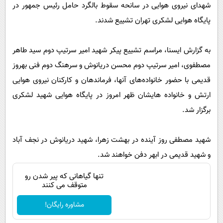
پیامک
شهدای نیروی هوایی در سانحه سقوط بالگرد حامل رئیس جمهور در
سرگرمی
پایگاه هوایی لشکری تهران تشییع شدند.
روانشناسی
فناوری
آشپزی
گوناگون
به گزارش ایسنا، مراسم تشییع پیکر شهید امیر سرتیپ دوم سید طاهر
دانلود
حوادث
مصطفوی، امیر سرتیپ دوم محسن دریانوش و سرهنگ دوم فنی بهروز
محیط زیست
قدیمی با حضور خانواده‌های آنها، فرماندهان و کارکنان نیروی هوایی
ارتش و خانواده هایشان ظهر امروز در پایگاه هوایی شهید لشکری
سلامت
برگزار شد.
فرهنگی
بین الملل
شهید مصطفی روز آینده در بهشت زهرا، شهید دریانوش در نجف آباد
اجتماعی
و شهید قدیمی در ابهر دفن خواهند شد.
حیات وحش
تنها گیاهانی که پیر شدن رو
متوقف می کنند
سیاست خارجی
مشاوره رایگان!