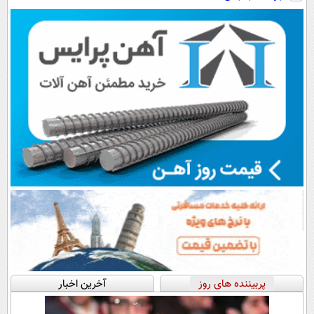
رایگان+پرداخت
سبک و مقاوم |
◗پرسش‌نامه◖
اقساطی😍
پرداخت قسطی
پربیننده های روز
آخرین اخبار