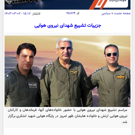
سیاسی
اقتصاد
صفحه نخست
»
سیاسی
کد
۹۶۸۶۲۴
انتشار:
۱۵:۱۷ - ۰۲-۰۳-۱۴۰۳
جامعه
اقتصادی
جزییات تشییع شهدای نیروی هوایی
ورزشی
اجتماعی
خودرو
بین الملل
حوادث
فرهنگ و هنر
سیاست خارجی
سلامت
علم و دانش
یک برش دانایی
قرآن
فناوری و It
محیط زیست
گوناگون
علمی
سفر و تفریح
فیلم
سرگرمی
اخبار کریپتو
عصر ایران 2
اقتصاد
باشگاه مغز
مراسم تشییع شهدای نیروی هوایی با حضور خانواده‌های آنها، فرماندهان و کارکنان
آموزش زبان
خواندنی ها و دیدنی ها
ورزش
نیروی هوایی ارتش و خانواده هایشان ظهر امروز در پایگاه هوایی شهید لشکری برگزار
مجله تصویری سلاح
شد.
داستان کوتاه
سیاست