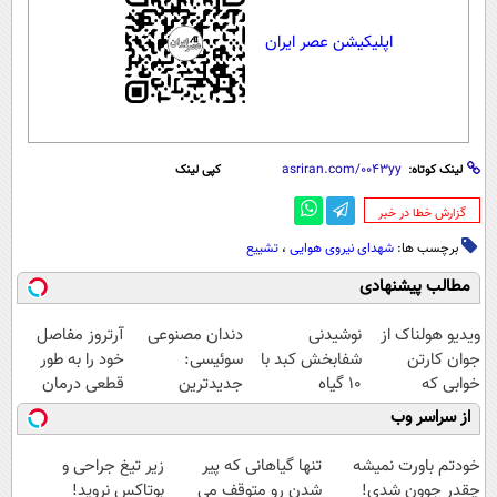
اپلیکیشن عصر ایران
لینک کوتاه:
کپی لینک
‌گزارش خطا در خبر
برچسب ها:
شهدای نیروی هوایی
،
تشییع
مطالب پیشنهادی
ویدیو هولناک از
نوشیدنی
دندان مصنوعی
آرتروز مفاصل
جوان کارتن
شفابخش کبد با
سوئیسی:
خود را به طور
خوابی که
10 گیاه
جدیدترین
قطعی درمان
میلیاردر شد.
موثر(تخفیف تا
فناوری اروپا،
کنید!
از سراسر وب
آموزش رایگان
امشب)
سبک و مقاوم |
◗پرسش‌نامه◖
پرداخت قسطی
خودتم باورت نمیشه
تنها گیاهانی که پیر
زیر تیغ جراحی و
چقدر جوون شدی!
شدن رو متوقف می
بوتاکس نروید!