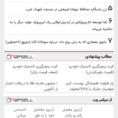
5
زنِ بادیگارد محافظ نیوشا ضیغمی در مسجد شهرک غرب
6
تله توسعه تک‌پروژه‌ای در اردبیل/وقتی یک ابرپروژه، موارد دیگر را به
حاشیه می‌راند
7
بانوی معماری که به بتن روح داد؛ درباره سوتلانا کانا رادویچ (+تصاویر)
مطالب پیشنهادی
کیت پنچرگیری لاستیک خودرو
کیت پنچرگیری لاستیک خودرو
(قیمت باورنکردنی)
(نصف قیمت بازار)
راز طراوت همیشگی پوست، کرم
1 میلیون هدیه طلا با دریافت اعتبار
جوانساز جلبک با 45%تخفیف
از تکنوپی
از سراسر وب
آرتروز مفصل
آرتروز مفاصل
احساس
زانو رو یکبار
خود را به طور
میکنی