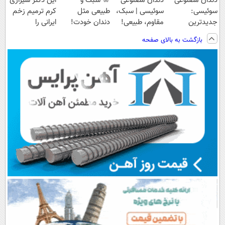
دندان مصنوعی
دندان مصنوعی
🦷 سبک و
این دکتر شیرازی
سوئیسی:
سوئیسی | سبک،
طبیعی مثل
کرم ترمیم زخم
جدیدترین
مقاوم، طبیعی!
دندان خودت!
ایرانی را
فناوری اروپا،
ویزیت
نصب آسان و
ساخت!!!
بازگشت به بالای صفحه
سبک و مقاوم |
رایگان+پرداخت
پرداخت اقساطی
پرداخت قسطی
اقساطی😍
💳 📍 تهران