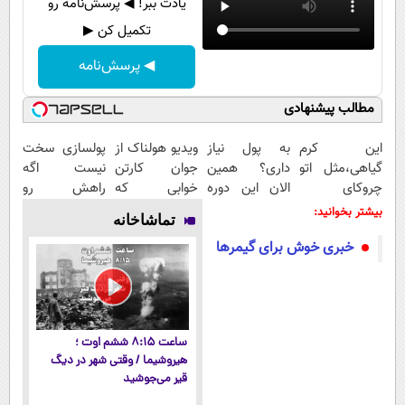
یادت ببر! ◀ پرسش‌نامه رو
تکمیل کن ▶
◀ پرسش‌نامه
مطالب پیشنهادی
این کرم
به پول نیاز
ویدیو هولناک از
پولسازی سخت
گیاهی،مثل اتو
داری؟ همین
جوان کارتن
نیست اگه
چروکای
الان این دوره
خوابی که
راهش رو
پوستتوصاف
رایگان رو شرکت
میلیاردر شد.
بدونی! " دوره
بیشتر بخوانید:
تماشاخانه
میکنه!50%تخفیف
کن تا دیر
آموزش رایگان
رایگان "
خبری خوش برای گیمرها
نشده!
ساعت ۸:۱۵ ششم اوت ؛
هیروشیما / وقتی شهر در دیگ
قیر می‌جوشید