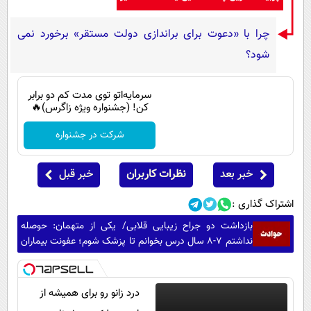
چرا با «دعوت برای براندازی دولت مستقر» برخورد نمی
شود؟
سرمایه‌اتو توی مدت کم دو برابر
کن! (جشنواره ویژه زاگرس)🔥
شرکت در جشنواره
خبر بعد
نظرات کاربران
خبر قبل
اشتراک گذاری :
بازداشت دو جراح زیبایی قلابی/ یکی از متهمان: حوصله
نداشتم 7-8 سال درس بخوانم تا پزشک شوم؛ عفونت بیماران
یا کج شدن صورت آنها تقصیر خودشان بود
درد زانو رو برای همیشه از