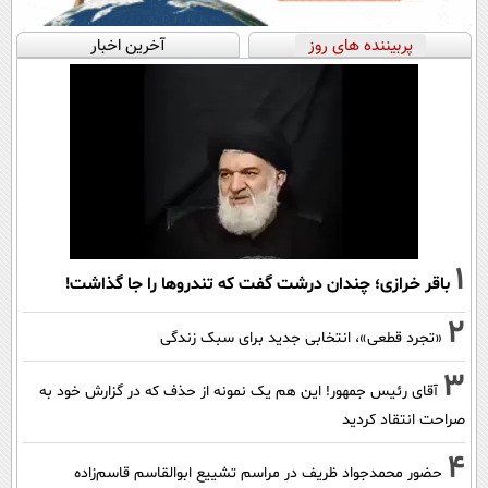
پربیننده های روز
آخرین اخبار
1
باقر خرازی؛ چندان درشت گفت که تندروها را جا گذاشت!
2
«تجرد قطعی»، انتخابی جدید برای سبک زندگی
3
آقای رئیس جمهور! این هم یک نمونه از حذف که در گزارش خود به
صراحت انتقاد کردید
4
حضور محمدجواد ظریف در مراسم تشییع ابوالقاسم قاسم‌زاده