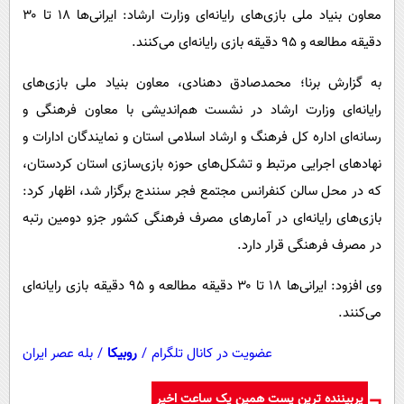
پیامک
سرگرمی
معاون بنیاد ملی بازی‌های رایانه‌ای وزارت ارشاد: ایرانی‌ها ۱۸ تا ۳۰
روانشناسی
دقیقه مطالعه و ۹۵ دقیقه بازی رایانه‌ای می‌کنند.
فناوری
آشپزی
گوناگون
به گزارش برنا؛ محمد‌صادق دهنادی، معاون بنیاد ملی بازی‌های
دانلود
رایانه‌ای وزارت ارشاد در نشست هم‌اندیشی با معاون فرهنگی و
حوادث
رسانه‌ای اداره کل فرهنگ و ارشاد اسلامی استان و نمایندگان ادارات و
محیط زیست
نهادهای اجرایی مرتبط و تشکل‌های حوزه بازی‌سازی استان کردستان،
سلامت
که در محل سالن کنفرانس مجتمع فجر سنندج برگزار شد، اظهار کرد:
فرهنگی
بازی‌های رایانه‌ای در آمارهای مصرف فرهنگی کشور جزو دومین رتبه
بین الملل
در مصرف فرهنگی قرار دارد.
اجتماعی
وی افزود: ایرانی‌ها ۱۸ تا ۳۰ دقیقه مطالعه و ۹۵ دقیقه بازی رایانه‌ای
حیات وحش
می‌کنند.
سیاست خارجی
عضویت در کانال تلگرام
/
روبیکا
/
بله عصر ایران
پربیننده ترین پست همین یک ساعت اخیر