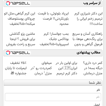
میلیاردر شد.
موثر(تخفیف تا
فناوری اروپا،
کنید!
از سراسر وب
آموزش رایگان
امشب)
سبک و مقاوم |
◗پرسش‌نامه◖
پرداخت قسطی
این دکتر شیرازی کرم
ایرپاد بلوتوثی، با قیمت
این کرم گیاهی،مثل اتو
ترمیم زخم ایرانی را
باورنکردنی!! فرصت
چروکای پوستتوصاف
ساخت!!!
محدود
میکنه!50%تخفیف
راهکاری آسان و سریع
بمب جوانساز! کرم
ماشین پژو گذاشتی
برای رنگ‌دهی موها، با
بوتاکس جلبک
برای فروش ؟ اینجا
فرمول گیاهی و بدون
اسپیرولینا50%تخفیف
سریع و راحت بفروش
آمونیاک
مطالب پیشنهادی
کمر درد داری؟
برای اولین بار در
میخوای
۲۵٪ تخفیف
دیگه بسه! در
ایران🇮🇷 این
کمردردت رو "در
ایمپلنت تا پایان
منزل درمانش
دکتر کرم ترمیم
منزل" درمان
جشنواره 🎁
کن
کننده 23 روزه
کنی؟ (◂فیلم +
نظر شما
(◀پرسش‌نامه)
ساخت!
◂پرسش‌نامه)
نام
ایمیل