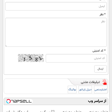
* نظر
* کد امنیتی
اعتبارسنجی
دیزل ژنراتور
بوکینگ
از سراسر وب