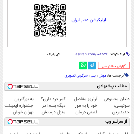
اپلیکیشن عصر ایران
لینک کوتاه:
کپی لینک
‌گزارش خطا در خبر
برچسب ها:
موش
،
پنیر
،
سرگرمی تصویری
مطالب پیشنهادی
دندان مصنوعی
آرتروز مفاصل
کمر درد داری؟
به بزرگترین
سوئیسی:
خود را به طور
دیگه بسه! در
جشنواره ایمپلنت
جدیدترین
قطعی درمان
منزل درمانش
تهران خوش
فناوری اروپا،
کنید!
کن
اومدید! | فقط
از سراسر وب
سبک و مقاوم |
◗پرسش‌نامه◖
(◀پرسش‌نامه)
۲۵ میلیون !
پرداخت قسطی