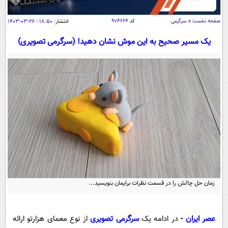
سیاسی
اقتصاد
صفحه نخست
»
سرگرمی
کد
۹۷۴۶۶۴
انتشار:
۱۸:۵۰ - ۲۶-۰۳-۱۴۰۳
جامعه
اقتصادی
یک مسیر صحیح به این موش نشان دهید! (سرگرمی تصویری)
ورزشی
اجتماعی
خودرو
بین الملل
حوادث
فرهنگ و هنر
سیاست خارجی
سلامت
علم و دانش
یک برش دانایی
قرآن
فناوری و It
محیط زیست
گوناگون
علمی
سفر و تفریح
فیلم
سرگرمی
اخبار کریپتو
عصر ایران 2
اقتصاد
باشگاه مغز
زمان حل چالش را در قسمت نظرات برایمان بنویسید...
آموزش زبان
خواندنی ها و دیدنی ها
ورزش
مجله تصویری سلاح
داستان کوتاه
سیاست
عصر ایران
-
در ادامه یک
سرگرمی تصویری
از نوع معمای هزارتو ارائه