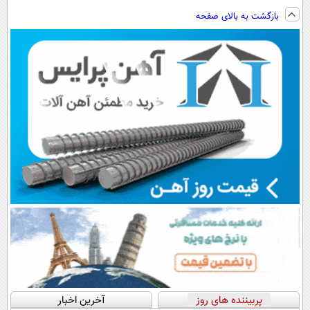
فناوری اروپا،
پرداخت اقساطی
ویزیت
ساخت!!!
بازگشت به بالای صفحه
سبک و مقاوم |
هم داریم!😍 |
رایگان+پرداخت
پرداخت قسطی
📍تهران
اقساطی😍
پربیننده های روز
آخرین اخبار