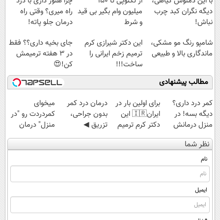
با این دمنوش گیاهی،
از تکنوپی تا 150
چرا هنوز داری با درد
دیگه نگران کبد چرب
میلیون وام بگیر بی قید
راه میری؟ وقتی راه
نباش!
و شرط
درمان جلو پاته!
شامپو رنگ مو مشکی،
این دکتر شیرازی کرم
جای بخیه داری؟؟ فقط
ماندگاری بالا و طبیعی
ترمیم زخم ایرانی را
در 3 هفته ترمیمش
ساخت!!!
کن!😍
مطالب پیشنهادی
کمر درد داری؟
برای اولین بار در
درمان درد کمر
میخوای
دیگه بسه! در
ایران🇮🇷 این
بدون جراحی،
کمردردت رو "در
منزل درمانش
دکتر کرم ترمیم
تزریق ◀
منزل" درمان
کن
کننده 23 روزه
پرسش‌نامه رو پر
کنی؟ (◂فیلم +
نظر شما
(◀پرسش‌نامه)
ساخت!
کن ▶
◂پرسش‌نامه)
نام
ایمیل