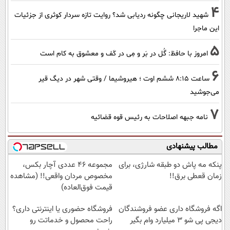
4
شهید لاریجانی چگونه ردیابی شد؟ روایت تازه سردار کوثری از جزئیات
این ماجرا
5
امروز با حافظ: گُل در بَر و مِی در کَف و معشوق به کام است
6
ساعت ۸:۱۵ ششم اوت ؛ هیروشیما / وقتی شهر در دیگ قیر
می‌جوشید
7
نامه جبهه اصلاحات به رئیس قوه قضائیه
مطالب پیشنهادی
پنکه مه پاش دو طبقه شارژی، برای
مجموعه ۴۶ عددی آچار بکس،
زمان قعطی برق!!
مخصوص مردان واقعی!! (مشاهده
قیمت فوق‌العاده)
اگه فروشگاه داری عضو فروشندگان
فروشگاه حضوری یا اینترنتی داری؟
دیجی پی شو 3 میلیارد وام بگیر
راحت محصول و خدماتت رو