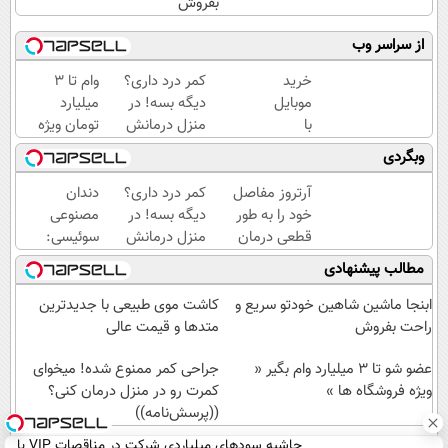
بفروش
از سراسر وب
خرید
کمر درد داری؟
وام تا ۳
موبایل
دیگه بسه! در
میلیارد
با
منزل درمانش
تومان ویژه
اسنپ
کن
صاحبان
وبگردی
پی | در
(◀پرسش‌نامه)
فروشگاه‌های
۴
آنلاین و
آرتروز مفاصل
کمر درد داری؟
دندان
قسط
حضوری
خود را به طور
دیگه بسه! در
مصنوعی
بدون
قطعی درمان
منزل درمانش
سوئیسی:
سود و
کنید!
کن
جدیدترین
مطالب پیشنهادی
کارمزد!
◗پرسش‌نامه◖
(◀پرسش‌نامه)
فناوری
اروپا،
ابنجا ماشین شاهین خودتو سریع و
کاشت موی طبیعی با جدیدترین
سبک و
راحت بفروش
متدها و قیمت عالی
مقاوم |
عضو شو تا 3 میلیارد وام بگیر «
پرداخت
جراحی کمر ممنوع شده! میخوای
ویژه فروشگاه ها »
قسطی
کمرت رو در منزل درمان کنی؟
((پرسش‌نامه))
حاشیه سودهای میلیاردی شرکت در مناقصات VIP با