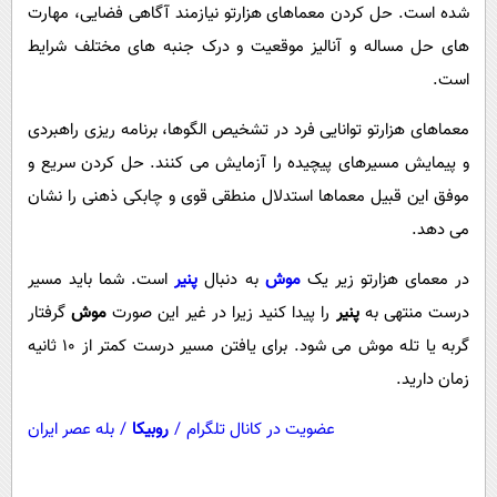
پیامک
شده است. حل کردن معماهای هزارتو نیازمند آگاهی فضایی، مهارت
سرگرمی
های حل مساله و آنالیز موقعیت و درک جنبه های مختلف شرایط
روانشناسی
فناوری
است.
آشپزی
گوناگون
معماهای هزارتو توانایی فرد در تشخیص الگوها، برنامه ریزی راهبردی
دانلود
حوادث
و پیمایش مسیرهای پیچیده را آزمایش می کنند. حل کردن سریع و
محیط زیست
موفق این قبیل معماها استدلال منطقی قوی و چابکی ذهنی را نشان
سلامت
می دهد.
فرهنگی
در معمای هزارتو زیر یک
موش
به دنبال
پنیر
است. شما باید مسیر
بین الملل
درست منتهی به
پنیر
را پیدا کنید زیرا در غیر این صورت
موش
گرفتار
اجتماعی
گربه یا تله موش می شود. برای یافتن مسیر درست کمتر از 10 ثانیه
زمان دارید.
حیات وحش
سیاست خارجی
عضویت در کانال تلگرام
/
روبیکا
/
بله عصر ایران