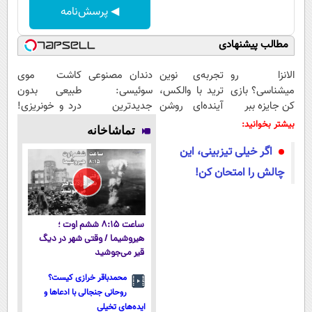
◀ پرسش‌نامه
مطالب پیشنهادی
الانزا رو
تجربه‌ی نوین
دندان مصنوعی
کاشت موی
میشناسی؟ بازی
ترید با والکس،
سوئیسی:
طبیعی بدون
کن جایزه ببر
آینده‌ای روشن
جدیدترین
درد و خونریزی!
در انتظار
فناوری اروپا،
😍😍
بیشتر بخوانید:
تماشاخانه
شماست
سبک و مقاوم |
اگر خیلی تیزبینی، این
پرداخت قسطی
چالش را امتحان کن!
ساعت ۸:۱۵ ششم اوت ؛
هیروشیما / وقتی شهر در دیگ
قیر می‌جوشید
محمدباقر خرازی کیست؟
روحانی جنجالی با ادعاها و
ایده‌های تخیلی