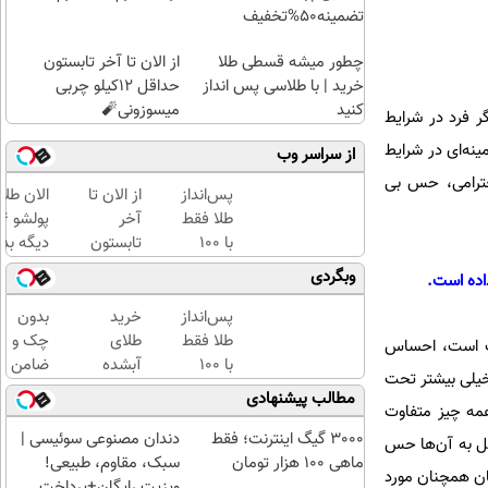
تضمینه50%تخفیف
چطور میشه قسطی طلا
از الان تا آخر تابستون
خرید | با طلاسی پس انداز
حداقل 12کیلو چربی
کنید
میسوزونی🧨
ر فرد در شرایط
ینه‌ای در شرایط
از سراسر وب
حترامی، حس بی
پس‌انداز
از الان تا
الان طلا
طلا فقط
آخر
با ۱۰۰
تابستون
دیگه بده
هزارتومان
حداقل
سرمایه‌گ
وبگردی
اده است.
(امن و
12کیلو
طلا با ا
راحت)
چربی
بی‌بهره
پس‌انداز
خرید
بدون
میسوزونی
طلا فقط
طلای
چک و
وت است، احساس
🧨
با ۱۰۰
آبشده
ضامن
یلی بیشتر تحت
هزارتومان
حتی با
تا 100
مطالب پیشنهادی
د همه چیز متفاوت
(امن و
۱۰۰هزارتومان
میلیون
راحت)
اعتبار
3000 گیگ اینترنت؛ فقط
دندان مصنوعی سوئیسی |
مل به آن‌ها حس
خرید
ماهی 100 هزار تومان
سبک، مقاوم، طبیعی!
ان همچنان مورد
طلا
ویزیت رایگان+پرداخت