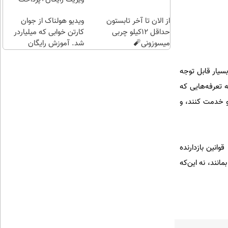
بگیر!
اقساطی😍
از الان تا آخر تابستون
ویدیو هولناک از جوان
حداقل 12کیلو چربی
کارتن خوابی که میلیاردر
میسوزونی🧨
شد. آموزش رایگان
سیار قابل توجه
 تعرفه‌هایی که
 و خدمت کنند، و
وانین بازدارنده
انند، نه این‌که