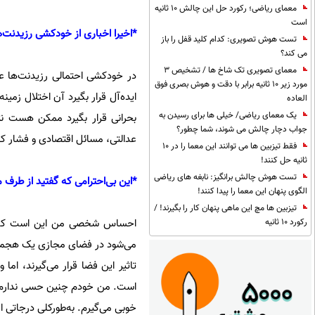
معمای ریاضی؛ رکورد حل این چالش 10 ثانیه
است
*اخیرا اخباری از خودکشی رزیدنت‌
تست هوش تصویری: کدام کلید قفل را باز
می کند؟
معمای تصویری تک شاخ ها / تشخیص 3
در خودکشی احتمالی رزیدنت‌ها عو
مورد زیر 10 ثانیه برابر با دقت و هوش بصری فوق
ایده‌آل قرار بگیرد آن اختلال زمی
العاده
یک معمای ریاضی/ خیلی ها برای رسیدن به
بحرانی قرار بگیرد ممکن هست نت
جواب دچار چالش می شوند، شما چطور؟
عدالتی، مسائل اقتصادی و فشار کا
فقط تیزبین ها می توانند این معما را در 10
ثانیه حل کنند!
تست هوش چالش برانگیز: نابغه های ریاضی
*این بی‌احترامی که گفتید از طر
الگوی پنهان این معما را پیدا کنند!
تیزبین ها مچ این ماهی پنهان کار را بگیرند! /
احساس شخصی من این است که آن
رکورد 10 ثانیه
می‌شود در فضای مجازی یک هجمه‌
تاثیر این فضا قرار می‌گیرند، اما 
است. من خودم چنین حسی ندارم و 
خوبی می‌گیرم. به‌طورکلی درجاتی