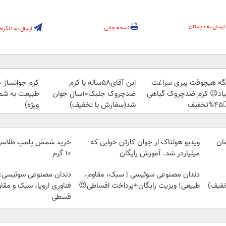
ارسال به دوستان
نسخه چاپی
ارسال به تلگرام
ز جلبک، هدیه
این آقای58ساله با کرم
دیگه هیچوقت پیری سرا
رید با تخفیف
ضدچروک جلبک10سال جوان
نمیاد😉 کرم ضدچروک گیا
ویژه)
شد(سفارش با تخفیف)
👈
ویدیو هولناک از جوان کارتن خوابی که
۱۰ گرم
میلیاردر شد. آموزش رایگان
وعی سوئیسی: جدیدترین
دندان مصنوعی سوئیسی | سبک، مقاوم،
ا، سبک و مقاوم | پرداخت
طبیعی! ویزیت رایگان+پرداخت اقساطی😍
قسطی