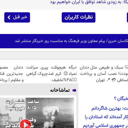
کا: به زودی شاهد توافق با ایران خواهیم بود
نظرات کاربران
خبر قبل
 عکاسان خبری/ پیام معاون وزیر فرهنگ به مناسبت روز خبرنگار منتشر شد
 سبک و طبیعی مثل دندان
دیگه هیچوقت پیری سراغت
دندان مصنو
ودت! نصب آسان و پرداخت
نمیاد😉 کرم ضدچروک گیاهی
جدیدترین فنا
ساطی 💳 📍 تهران
👈🏻45%تخفیف
و مقاوم | پرد
تماشاخانه
خبگان ؟
ت: بهترین شاگردانم
 آمده‌اند که استادان را
ر جمهوری اسلامی آوردیم