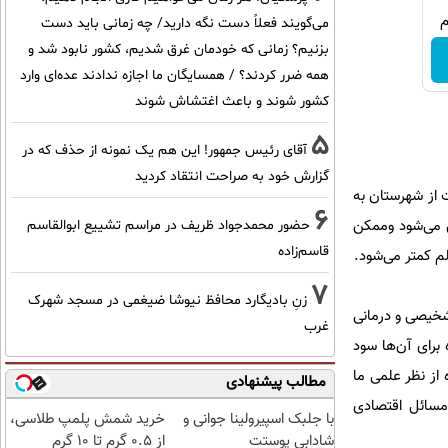
می‌گویند فعلاً دست نگه دارید/ چه زمانی باید دست
بزنیم؟ زمانی که خودمان غرق شدیم، کشور نابود شد و
همه ضرر کردند؟ / همسایگان ما اجازه ندادند عده‌ای وارد
کشور شوند و باعث اغتشاش شوند
5
آقای رئیس جمهور! این هم یک نمونه از حذف که در
گزارش خود به صراحت انتقاد کردید
 از شهرستان به
6
رش می‌شود وممکن
حضور محمدجواد ظریف در مراسم تشییع ابوالقاسم
قاسم‌زاده
م کمتر می‌شود.
7
زنِ بادیگارد محافظ نیوشا ضیغمی در مسجد شهرک
شخیصی و درمانی
غرب
برای آن‌ها سود
از نظر علمی ما
مطالب پیشنهادی
 مسائل اقتصادی
با جلبک اسپیرولینا جوانی و
خرید شمش پلمپ طلاسی،
شادابی پوستت
از ۰.۵ گرم تا ۱۰ گرم