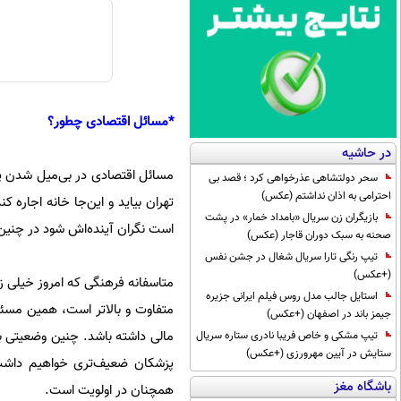
*مسائل اقتصادی چطور؟
در حاشیه
مسائل اقتصادی در بی‌میل شدن پز
سحر دولتشاهی عذرخواهی کرد ؛ قصد بی
احترامی به اذان نداشتم (عکس)
تهران بیاید و این‌جا خانه اجاره
بازیگران زن سریال «بامداد خمار» در پشت
است نگران آینده‌اش شود در چنین 
صحنه به سبک دوران قاجار (عکس)
تیپ رنگی تارا سریال شغال در جشن نفس
(+عکس)
متاسفانه فرهنگی که امروز خیلی ز
استایل جالب مدل روس فیلم ایرانی جزیره
متفاوت و بالاتر است، همین مسئله
جیمز باند در اصفهان (+عکس)
مالی داشته باشد. چنین وضعیتی بر
تیپ مشکی و خاص فریبا نادری ستاره سریال
ستایش در آیین مهرورزی (+عکس)
پزشکان ضعیف‌تری خواهیم داشت. ب
باشگاه مغز
همچنان در اولویت است.