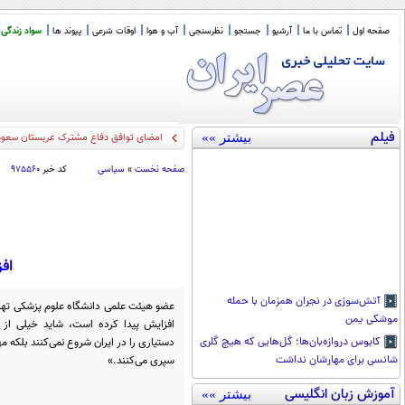
صفحه اول
تماس با ما
آرشیو
جستجو
نظرسنجی
آب و هوا
اوقات شرعی
پیوند ها
سواد زندگی
فیلم
بیشتر »»
سخنگوی کمیسیون امنیت
_
صفحه نخست
»
سیاسی
کد خبر
۹۷۵۵۶۰
اف
آتش‌سوزی در نجران همزمان با حمله
عضو هیئت علمی دانشگاه علوم پزشکی تهر
موشکی یمن
افزایش پیدا کرده است، شاید خیلی از ا
دستیاری را در ایران شروع نمی‌کنند بلکه م
کابوس دروازه‌بان‌ها؛ گل‌هایی که هیچ گلری
سپری می‌کنند.»
شانسی برای مهارشان نداشت
آموزش زبان انگلیسی
بیشتر »»