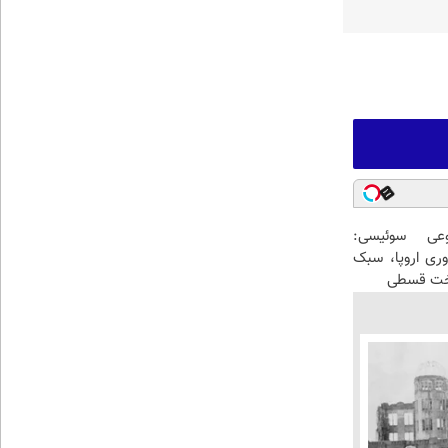
عی سوئیسی:
وری اروپا، سبک
اخت قسطی