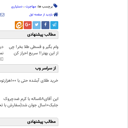
دستیاری
،
مهاجرت
برچسب ها:
بازدید از صفحه اول
مطالب پیشنهادی
غت
وام بگیر و قسطی طلا بخر! چی
هی
از این بهتر!! سریع احراز کن
45%تخفیف
از سراسر وب
خرید طلای آبشده حتی با ۱۰۰هزارتومان
این آقای58ساله با کرم ضدچروک
جلبک10سال جوان شد(سفارش با تخفیف)
مطالب پیشنهادی