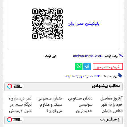
اپلیکیشن عصر ایران
لینک کوتاه:
کپی لینک
‌گزارش خطا در خبر
برچسب ها:
کانادا
،
سپاه
،
وزارت خارجه
مطالب پیشنهادی
آرتروز مفاصل
دندان مصنوعی
دندان مصنوعی
کمر درد داری؟
خود را به طور
سوئیسی:
سبک و مقاوم
دیگه بسه! در
قطعی درمان
جدیدترین
می‌خوای؟
منزل درمانش
کنید!
فناوری اروپا،
پرداخت اقساطی
کن
از سراسر وب
◗پرسش‌نامه◖
سبک و مقاوم |
هم داریم!😍 |
(◀پرسش‌نامه)