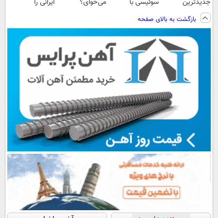
جدیدترین
سوئیسی با
می‌خوای؟
ایرانی را
فناوری اروپا،
تکنولوژی
پرداخت اقساطی
ساخت!!!
بازگشت به بالای صفحه
سبک و مقاوم |
دیجیتال |
هم داریم!😍 |
پرداخت قسطی
پرداخت در 4
📍تهران
قسط |📍 تهران