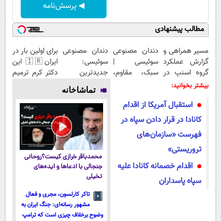
◀ پرسش‌نامه
مطالب پیشنهادی
مسیر همراهی و
دندان مصنوعی
دندان مصنوعی
برای اولین بار در
گزارش عملکرد
سوئیسی |
سوئیسی:
ایران🇮🇷 این
گروه اسنپ در
سبک، مقاوم،
جدیدترین
دکتر کرم ترمیم
۱۴۰۴
طبیعی! ویزیت
فناوری اروپا،
کننده 23 روزه
بیشتر بخوانید:
تماشاخانه
رایگان+پرداخت
سبک و مقاوم |
ساخت!
استقبال آمریکا از اقدام
اقساطی😍
پرداخت قسطی
کانادا در قرار دادن سپاه در
فهرست «سازمان‌های
تروریستی»
محمدباقر خرازی کیست؟روحانی
اقدام خصمانه کانادا علیه
جنجالی با ادعاها و ایده‌های
تخیلی
سپاه پاسداران
تاکر کارلسون، مجری و فعال
مشهور رسانه‌ای: جنگ ایران به
وضوح برخلاف چیزی است که ترامپ