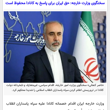
سیاسی
سخنگوی وزارت خارجه: حق ایران برای پاسخ به کانادا محفوظ است
اقتصاد
جامعه
اقتصادی
ورزشی
اجتماعی
خودرو
بین الملل
حوادث
فرهنگ و هنر
سیاست خارجی
سلامت
علم و دانش
یک برش دانایی
قرآن
فناوری و It
محیط زیست
گوناگون
علمی
سفر و تفریح
فیلم
سرگرمی
اخبار کریپتو
عصر ایران 2
«ناصر کنعانی» سخنگوی وزارت امور خارجه، اقدام سیاسی، غیرمتعارف و نابخردانه دولت
اقتصاد
باشگاه مغز
کانادا در تروریستی اعلام کردن سپاه پاسداران انقلاب اسلامی را شدیدا محکوم کرد.
آموزش زبان
خواندنی ها و دیدنی ها
ورزش
مجله تصویری سلاح
داستان کوتاه
وزارت خارجه ایران اقدام خصمانه کانادا علیه سپاه پاسداران انقلاب
سیاست