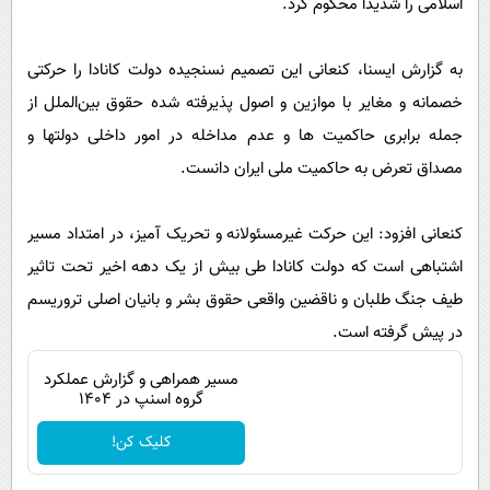
اسلامی را شدیداً محکوم کرد.
پیامک
سرگرمی
روانشناسی
فناوری
به گزارش ایسنا، کنعانی این تصمیم نسنجیده دولت کانادا را حرکتی
آشپزی
گوناگون
خصمانه و مغایر با موازین و اصول پذیرفته شده حقوق بین‌الملل از
دانلود
حوادث
جمله برابری حاکمیت ها و عدم مداخله در امور داخلی دولتها و
مصداق تعرض به حاکمیت ملی ایران دانست.
محیط زیست
سلامت
کنعانی افزود: این حرکت غیرمسئولانه و تحریک آمیز، در امتداد مسیر
فرهنگی
اشتباهی است که دولت کانادا طی بیش از یک دهه اخیر تحت تاثیر
بین الملل
طیف جنگ طلبان و ناقضین واقعی حقوق بشر و بانیان اصلی تروریسم
در پیش گرفته‌ است.
اجتماعی
حیات وحش
مسیر همراهی و گزارش عملکرد
گروه اسنپ در ۱۴۰۴
سیاست خارجی
کلیک کن!