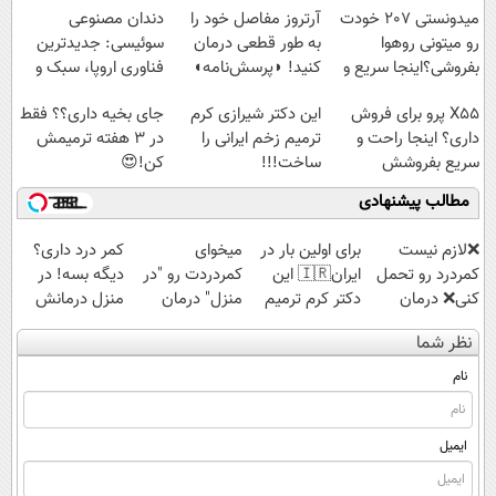
پرداخت قسطی
📍تهران
میدونستی 207 خودت
آرتروز مفاصل خود را
دندان مصنوعی
رو میتونی روهوا
به طور قطعی درمان
سوئیسی: جدیدترین
بفروشی؟اینجا سریع و
کنید! ◗پرسش‌نامه◖
فناوری اروپا، سبک و
راحت بفروش
مقاوم | پرداخت
X55 پرو برای فروش
این دکتر شیرازی کرم
جای بخیه داری؟؟ فقط
قسطی
داری؟ اینجا راحت و
ترمیم زخم ایرانی را
در 3 هفته ترمیمش
سریع بفروشش
ساخت!!!
کن!😍
مطالب پیشنهادی
❌لازم نیست
برای اولین بار در
میخوای
کمر درد داری؟
کمردرد رو تحمل
ایران🇮🇷 این
کمردردت رو "در
دیگه بسه! در
کنی❌ درمان
دکتر کرم ترمیم
منزل" درمان
منزل درمانش
بدون جراحی و
کننده 23 روزه
کنی؟ (◂فیلم +
کن
نظر شما
قرص
ساخت!
◂پرسش‌نامه)
(◀پرسش‌نامه)
(پرسشنامه)
نام
ایمیل