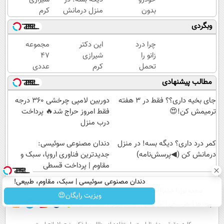
بدون
منزل درمانش
کرم
کمیسیون
کن
ترمیم
وبگردی
😍
(◀پرسش‌نامه)
زخم
ایرانی را
چرا درد
این دکتر
مجموعه
ساخت!!!
زانو را
شیرازی
47
تحمل
کرم
عددی
می‌کنی؟
ترمیم
دریل
مطالب پیشنهادی
خیلی
زخم
پیچ
ساده
ایرانی را
گوشتی
جای بخیه داری؟؟ فقط در 3 هفته
دوربین لامپی چرخشی 360 درجه
درمنزل
ساخت!!!
شارژی
ترمیمش کن!😍
فقط امروز حراج شد🔥 پرداخت
درمانش
(تخفیف
درب منزل
کن
به مدت
کمر درد داری؟ دیگه بسه! در منزل
دندان مصنوعی سوئیسی:
محدود)
درمانش کن (◀پرسش‌نامه)
جدیدترین فناوری اروپا، سبک و
مقاوم | پرداخت قسطی
دندان مصنوعی سوئیسی | سبک، مقاوم، طبیعی!
صفحه اول
فیلم
عصر ایران۲
درباره عصرایران
تماس با ما
آرشیو
جستجو
ویزیت رایگان+پرداخت اقساطی😍
ویزیت رایگان😍
پیوندها
نظرسنجی
آب و هوا
اوقات شرعی
سواد زندگی