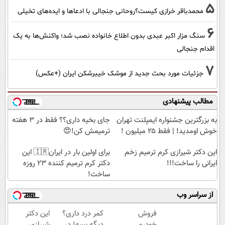
5
محمدباقر خرازی کیست؟روحانی جنجالی با ادعاها و ایده‌های تخیلی
6
سنگ مزار اکبر عبدی بدون اطلاع خانواده نصب شد؛ واکنش‌ها به یک
اقدام جنجالی
7
جزئیات مورد بحث جدید از موشک خیبرشکن ایران (+عکس)
مطالب پیشنهادی
به بزرگترین جشنواره ایمپلنت تهران
جای بخیه داری؟؟ فقط در 3 هفته
خوش اومدید! | فقط ۲۵ میلیون !
ترمیمش کن!😍
این دکتر شیرازی کرم ترمیم زخم
برای اولین بار در ایران🇮🇷 این
ایرانی را ساخت!!!
دکتر کرم ترمیم کننده 23 روزه
ساخت!
از سراسر وب
فروش
کمر درد داری؟
این دکتر
خودرو
دیگه بسه! در
شیرازی