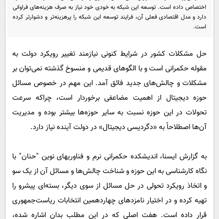
پیامک
سرگرمی
اختصاص داده است. توسعه این شبکه به خودی خود نیاز به صرف هزینه‌های فراوانی
دارد و مدل اقتصادی فعلی آن، فرایند توسعه این شبکه را پرهزینه‌تر و دشوارتر کرده
روانشناسی
فناوری
است.
آشپزی
گوناگون
حل مشکلات کشور در شرایط کنونی نیازمند تغییر رویکرد دولت به
دانلود
حوادث
مقوله حکمرانی است و با الگوهای قدیمی و منسوخ گذشته نمی‌توان بر
محیط زیست
مشکلات و چالش‌های جدید فائق آمد. این مهم در خصوص مسائل
سلامت
حوزه دیجیتال از اهمیت مضاعفی برخوردار است، چراکه سرعت
تحولات در این حوزه نسبت به سایر حوزه‌ها بیشتر بوده و مدیریت
فرهنگی
آن‌ها اصطلاحاً به «دگردیسی دیجیتال» در دولت آینده نیاز دارد.
بین الملل
اجتماعی
به گزارش ایسنا، اندیشکده حکمرانی نرم و فناوری­های نوین "حنان" با
حیات وحش
نگاه کارشناسی به این حوزه و شناخت چالش‌ها و مسائل آن از یک سو
و اتخاذ رویکرد تحولی در حل مسائل از سوی دیگر، بسته‌ای پیشرو را
سیاست خارجی
تهیه کرده و در اختیار نامزدهای چهاردهمین انتخابات ریاست‌جمهوری
قرار داده است. هفت اصلی که در این مطلب بدان اشاره شده،