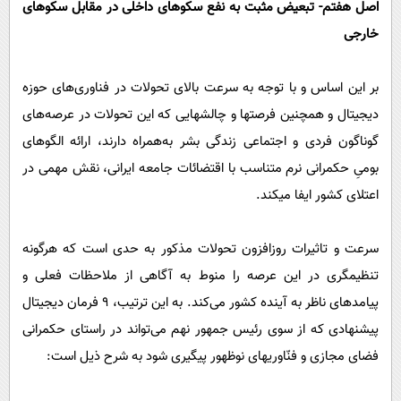
اصل هفتم- تبعیض مثبت به نفع سکوهای داخلی در مقابل سکوهای
خارجی
بر این اساس و با توجه به سرعت بالای تحولات در فناوری‌های حوزه
دیجیتال و همچنین فرصت­ها و چالش­هایی که این تحولات در عرصه­‌های
گوناگون فردی و اجتماعی زندگی بشر به‌­همراه دارند، ارائه الگوهای
بومیِ حکمرانی نرم متناسب با اقتضائات جامعه ایرانی، نقش مهمی در
اعتلای کشور ایفا می­کند.
سرعت و تاثیرات روزافزون تحولات مذکور به­ حدی است که هرگونه
تنظیم­گری در این عرصه را منوط به آگاهی از ملاحظات فعلی و
پیامدهای ناظر به آینده کشور می­‌کند. به این ترتیب، ۹ فرمان دیجیتال
پیشنهادی که از سوی رئیس­ جمهور نهم می­‌تواند در راستای حکمرانی
فضای مجازی و فنّاوری­های نوظهور پیگیری شود به شرح ذیل است: