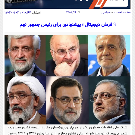
سیاسی
اقتصاد
صفحه نخست
»
سیاسی
کد
۹۷۵۸۵۹
انتشار:
۱۰:۴۷ - ۳۱-۰۳-۱۴۰۳
جامعه
اقتصادی
۹ فرمان دیجیتال ؛ پیشنهادی برای رئیس­ جمهور نهم
ورزشی
اجتماعی
خودرو
بین الملل
حوادث
فرهنگ و هنر
سیاست خارجی
سلامت
علم و دانش
یک برش دانایی
قرآن
فناوری و It
محیط زیست
گوناگون
علمی
سفر و تفریح
فیلم
سرگرمی
اخبار کریپتو
عصر ایران 2
اقتصاد
باشگاه مغز
آموزش زبان
خواندنی ها و دیدنی ها
ورزش
مجله تصویری سلاح
داستان کوتاه
سیاست
شبکه ملی اطلاعات به‌عنوان یکی از مهم‌ترین پروژه‌های ملی در عرصه فضای مجازی به
شمار می‌رود که دو سند شورای عالی فضای مجازی را در سال‌های ۱۳۹۶ و ۱۳۹۹ به خود