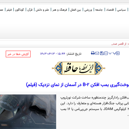
سیاسی
اقتصاد
جامعه
ورزشی
بین الملل
فرهنگ و هنر
علم و دانش
قرآن
گوناگون
فیلم
عصر 
: از قصر صدام و ور رفتن با
_
‍‍‍ پ
پ
تاریخ انتشار:
۱۵:۴۴ - ۱۳-۰۴-۱۴۰۳
‌گزارش خطا در خبر
‌گیری بمب افکن B-2 در آسمان از نمای نزدیک (فیلم)
 بمب‌افکن رادارگریز چندمنظوره ساخت شرکت نورثروپ
 پرتاب جنگ‌افزار هسته‌ای و متعارف را دارد. این
هواپیما قابلیت حمل ۸۰ بمب هوشمند ۲۳۰ کیلوگرمی JDAM با سیستم جی‌پی‌اس یا ۱۶ بمب