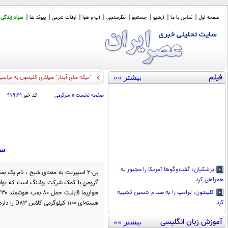
صفحه اول
تماس با ما
آرشیو
جستجو
نظرسنجی
آب و هوا
اوقات شرعی
پیوند ها
سواد زندگی
فیلم
بیشتر »»
"تیکه های آبدار" هیلاری کلینتون به ترامپ
صفحه نخست
»
سرگرمی
کد خبر
۹۷۹۱۶۹
سوخت
پزشکیان: گفت‌و‌گو‌ها آمریکا را مجبور به
بی-۲ اسپیریت به معنای شبح ، نام یک
همراهی کرد
گرومن با کمک شرکت بوئینگ است که توانایی
کلینتون، ترامپ را به صدام حسین تشبیه
هسته‌ای ۱۱۰۰ کیلوگرمی کلاس D83 را دارد.
کرد
آموزش زبان انگلیسی
بیشتر »»