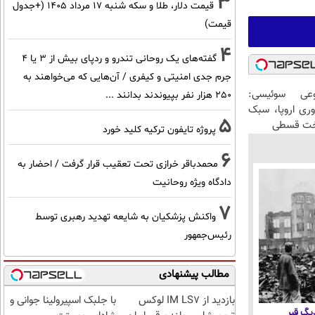
3
قیمت دلار، طلا و سکه شنبه ۱۷ مرداد ۱۴۰۵ (+جدول
قیمت)
4
گفته‌های یک روحانی تندرو و ردپای بیش از ۳ یا ۴
جرم جدی امنیتی و کیفری / آن‌هایی که می‌خواهند به
عی سوئیسی:
۲۵۰ هزار نفر بپیوندند بدانند ...
وری اروپا، سبک
5
اخت قسطی
پروژه تایفون ترکیه کلید خورد
6
محمدباقر خرازی تحت تعقیب قرار گرفت / احضار به
دادگاه ویژه روحانیت
7
واکنش پزشکیان به شایعه تهدید رهبری توسط
رئیس‌جمهور
مطالب پیشنهادی
بازدید از IM LS7 لوکس
با جلبک اسپیرولینا جوانی و
 دیگ قیر