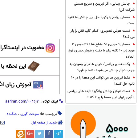
چالش بینایی؛ اگر تیزبین و سریع هستی
شرکت کن!
معمای ریاضی؛ رکورد حل این چالش 10 ثانیه
است
تست هوش تصویری: کدام کلید قفل را باز
می کند؟
معمای تصویری تک شاخ ها / تشخیص 3
عضویت در اینستاگرام
مورد زیر 10 ثانیه برابر با دقت و هوش بصری فوق
العاده
یک معمای ریاضی/ خیلی ها برای رسیدن به
این لحظه با
جواب دچار چالش می شوند، شما چطور؟
فقط تیزبین ها می توانند این معما را در 10
آموزش زبان ان
ثانیه حل کنند!
تست هوش چالش برانگیز: نابغه های ریاضی
الگوی پنهان این معما را پیدا کنند!
لینک کوتاه:
برچسب ها:
سوخت گیری
،
جنگنده
بازدید از صفحه اول