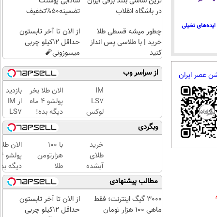
ترین شاسی بلند برقی ایران
شادابی پوستت
در باشگاه انقلاب
تضمینه50%تخفیف
ایده‌های تخیلی
چطور میشه قسطی طلا
از الان تا آخر تابستون
خرید | با طلاسی پس انداز
حداقل 12کیلو چربی
کنید
میسوزونی🧨
از سراسر وب
شن عصر ایران
IM
الان طلا بخر
بازدید
LS7
پولشو 4 ماه
از IM
لوکس
دیگه بده!
LS7
ترین
سرمایه‌گذاری
لوکس
وبگردی
شاسی
طلا با اقساط
ترین
بلند
بی‌بهره
شاسی
خرید
با ۱۰۰
الان طلا
برقی
بلند
طلای
هزارتومن
ایران
برقی
آبشده
طلا
دیگه بده
ایران
حتی با
بخرید،
سرمایه‌گ
مطالب پیشنهادی
در
۱۰۰هزارتومان
اون هم
طلا با ا
باشگاه
قسطی
بی‌بهره
3000 گیگ اینترنت؛ فقط
از الان تا آخر تابستون
انقلاب
ماهی 100 هزار تومان
حداقل 12کیلو چربی