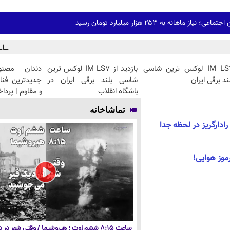
 ماهانه به ۲۵۳ هزار میلیارد تومان رسید
IM LS7 لوکس ترین شاسی
بازدید از IM LS7 لوکس ترین
دندان مصنو
ند برقی ایران
شاسی بلند برقی ایران در
جدیدترین فنا
باشگاه انقلاب
و مقاوم | پرد
تماشاخانه
 رادارگریز در لحظه جدا
وز هوایی!
ساعت ۸:۱۵ ششم اوت ؛ هیروشیما / وقتی شهر در