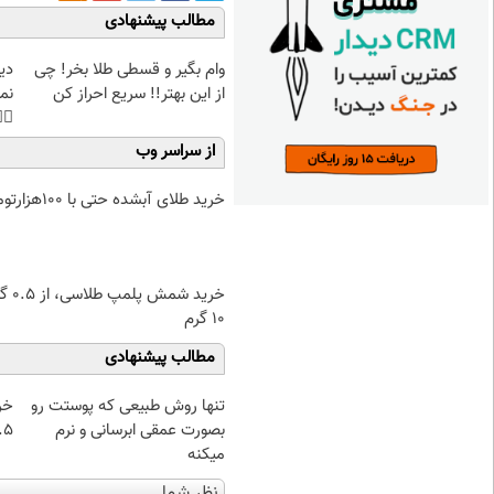
مطالب پیشنهادی
غت
وام بگیر و قسطی طلا بخر! چی
هی
از این بهتر!! سریع احراز کن
45%تخفیف
از سراسر وب
خرید طلای آبشده حتی با ۱۰۰هزارتومان
۰.۵ گرم تا
۱۰ گرم
مطالب پیشنهادی
از
تنها روش طبیعی که پوستت رو
 تا ۱۰ گرم
بصورت عمقی ابرسانی و نرم
میکنه
نظر شما