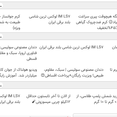
ز جلبک، هدیه
IM LS7 لوکس ترین شاسی
دیگه هیچوقت پیری سرا
رید با تخفیف
بلند برقی ایران
نمیاد😉 کرم ضدچروک گیا
ویژه)
👈
وعی سوئیسی: جدیدترین
IM LS7 لوکس ترین شاسی بلند برقی ایران
ا، سبک و مقاوم | پرداخت
قسطی
 از جوان کارتن خوابی که
دندان مصنوعی سوئیسی | سبک، مقاوم،
خرید شمش پلمپ طلاسی، از 
لیاردر شد. آموزش رایگان
طبیعی! ویزیت رایگان+پرداخت اقساطی😍
ن شاسی
از الان تا آخر تابستون حداقل
خرید شمش پلمپ طلاسی، 
لند برقی ایران
12کیلو چربی میسوزونی🧨
۰.۵ گرم