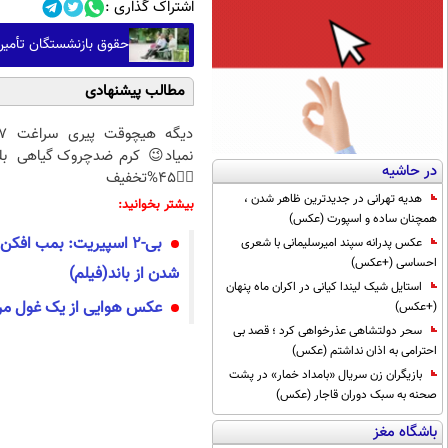
اشتراک گذاری :
حقوق بازنشستگان تأمین اجتماعی؛ نیاز
مطالب پیشنهادی
دیگه هیچوقت پیری سراغت
نمیاد😉 کرم ضدچروک گیاهی
بل
در حاشیه
👈🏻45%تخفیف
هدیه تهرانی در جدیدترین ظاهر شدن ،
بیشتر بخوانید:
همچنان ساده و اسپورت (عکس)
بی-۲ اسپیریت: بمب افکن
عکس پدرانه سپند امیرسلیمانی با شعری
احساسی (+عکس)
شدن از باند(فیلم)
استایل شیک لیندا کیانی در اکران ماه پنهان
عکس هوایی از یک غول مرم
(+عکس)
سحر دولتشاهی عذرخواهی کرد ؛ قصد بی
احترامی به اذان نداشتم (عکس)
بازیگران زن سریال «بامداد خمار» در پشت
صحنه به سبک دوران قاجار (عکس)
باشگاه مغز