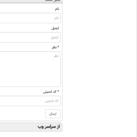
نام
ایمیل
* نظر
* کد امنیتی
از سراسر وب