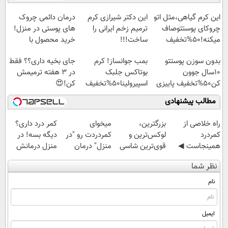
ایران شد
◗پرسش‌نامه◖
حشرات خانگی و
آموزش رایگان
آفات
این کرم گیاهی،مثل اتو
این دکتر شیرازی کرم
درمان دائمی چروک
چروکای پوستتوصاف
ترمیم زخم ایرانی را
های پوستی در منزل!
میکنه!50%تخفیف
ساخت!!!
خرید محصول با
تخفیف
بدون سوزن پوستتو
بمب جوانساز! کرم
جای بخیه داری؟؟ فقط
10سال جوون
بوتاکس جلبک
در 3 هفته ترمیمش
کن50%تخفیف پاییزی
اسپیرولینا50%تخفیف
کن!😍
مطالب پیشنهادی
‌راه خلاصی از
بزرگترین،
میخوای
کمر درد داری؟
کمردرد
لوکس‌ترین و
کمردردت رو "در
دیگه بسه! در
همینجاست ◀
قوی‌ترین شاسی
منزل" درمان
منزل درمانش
فقط کافیه فرم
بلند EREV در در
کنی؟ (◂فیلم +
کن
نظر شما
رو پر کنی!
ایران رونمایی
◂پرسش‌نامه)
(◀پرسش‌نامه)
شد
نام
ایمیل