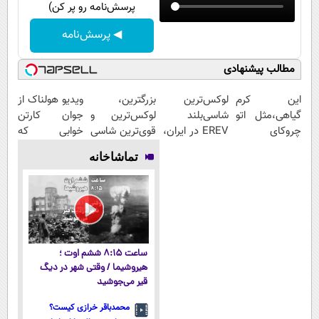
پرسش‌نامه رو پر کن)
◀ پرسش‌نامه
مطالب پیشنهادی
این کرم
لوکس‌ترین
بزرگترین،
ویدیو هولناک از
گیاهی،مثل اتو
شاسی‌بلند
لوکس‌ترین و
جوان کارتن
چروکای
EREV در ایران،
قوی‌ترین شاسی
خوابی که
پوستتوصاف
توسط نیکا
بلند EREV در
میلیاردر شد.
تماشاخانه
میکنه!50%تخفیف
موتور رونمایی
در ایران رونمایی
آموزش رایگان
شد!
شد
ساعت ۸:۱۵ ششم اوت ؛
هیروشیما / وقتی شهر در دیگ
قیر می‌جوشید
محمدباقر خرازی کیست؟