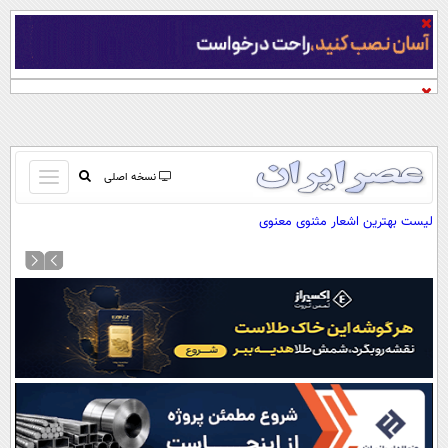
باز
نسخه اصلی
و
صفحه اول
لیست بهترین اشعار مثنوی معنوی
بسته
تماس با ما
کردن
آرشیو
منو
جستجو
نظرسنجی
آب و هوا
اوقات شرعی
پیوند ها
سواد زندگی