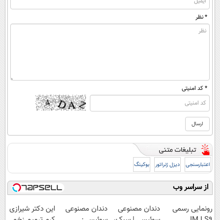
* نظر
* کد امنیتی
اعتبارسنجی
دیزل ژنراتور
بوکینگ
از سراسر وب
رونمایی رسمی
دندان مصنوعی
دندان مصنوعی
این دکتر شیرازی
IM LS9
سوئیسی | سبک،
سوئیسی:
کرم ترمیم زخم