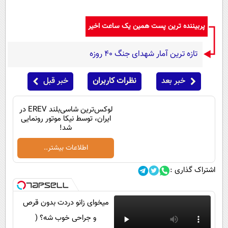
پیامک
سرگرمی
روانشناسی
فناوری
پربیننده ترین پست همین یک ساعت اخیر
آشپزی
گوناگون
تازه ترین آمار شهدای جنگ 40 روزه
دانلود
حوادث
خبر بعد
نظرات کاربران
خبر قبل
محیط زیست
سلامت
لوکس‌ترین شاسی‌بلند EREV در
ایران، توسط نیکا موتور رونمایی
فرهنگی
شد!
بین الملل
اطلاعات بیشتر..
اجتماعی
اشتراک گذاری :
حیات وحش
سیاست خارجی
میخوای زانو دردت بدون قرص
و جراحی خوب شه؟ (