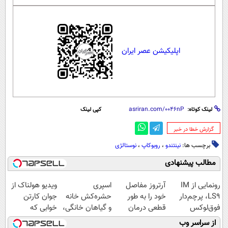
اپلیکیشن عصر ایران
لینک کوتاه:
کپی لینک
‌گزارش خطا در خبر
برچسب ها:
نینتندو
،
روبوکاپ
،
نوستالژی
مطالب پیشنهادی
رونمایی از IM
آرتروز مفاصل
اسپری
ویدیو هولناک از
LS9، پرچم‌دار
خود را به طور
حشره‌کش خانه
جوان کارتن
فوق‌لوکس
قطعی درمان
و گیاهان خانگی،
خوابی که
EREV وارد بازار
کنید!
نابودکننده انواع
میلیاردر شد.
از سراسر وب