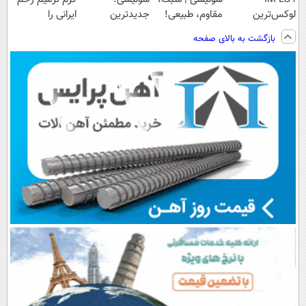
لوکس‌ترین
مقاوم، طبیعی!
جدیدترین
ایرانی را
EREV در ایران
ویزیت
فناوری اروپا،
ساخت!!!
بازگشت به بالای صفحه
رایگان+پرداخت
سبک و مقاوم |
اقساطی😍
پرداخت قسطی