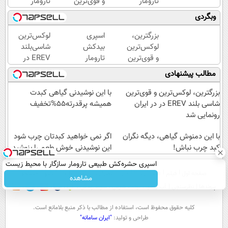
تارومار
و قوی‌ترین
تارومار
با
شاسی بلند
ازبین‌برنده
وبگردی
اثرفوری
EREV در
انواع
،
در ایران
عنکبوت
بزرگترین،
اسپری
لوکس‌ترین
محافظ
رونمایی
لوکس‌ترین
بیدکش
شاسی‌بلند
لباس
شد
و قوی‌ترین
تارومار
EREV در
در
شاسی بلند
با
ایران،
مطالب پیشنهادی
مقابل
EREV در
اثرفوری
توسط نیکا
بید
در ایران
،
موتور
بزرگترین، لوکس‌ترین و قوی‌ترین
با این نوشیدنی گیاهی کبدت
رونمایی
محافظ
رونمایی
شاسی بلند EREV در در ایران
همیشه پرقدرته55%تخفیف
شد
لباس
شد!
رونمایی شد
در
با این دمنوش گیاهی، دیگه نگران
مقابل
اگر نمی خواهید کبدتان چرب شود
کبد چرب نباش!
بید
این نوشیدنی خوش طعم را بنوشید
اسپری حشره‌کش طبیعی تارومار سازگار با محیط زیست
صفحه اول
فیلم
عصر ایران۲
درباره عصرایران
تماس با ما
آرشیو
جستجو
و با محافظت طبیعی
مشاهده
پیوندها
نظرسنجی
آب و هوا
اوقات شرعی
سواد زندگی
كليه حقوق محفوظ است، استفاده از مطالب با ذكر منبع بلامانع است.
طراحی و تولید:
"ایران سامانه"