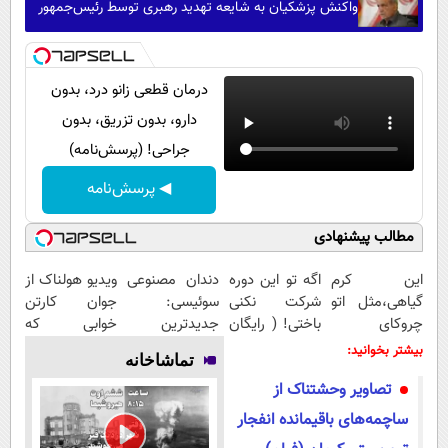
واکنش پزشکیان به شایعه تهدید رهبری توسط رئیس‌جمهور
درمان قطعی زانو درد، بدون
دارو، بدون تزریق، بدون
جراحی! (پرسش‌نامه)
◀ پرسش‌نامه
مطالب پیشنهادی
این کرم
اگه تو این دوره
دندان مصنوعی
ویدیو هولناک از
گیاهی،مثل اتو
شرکت نکنی
سوئیسی:
جوان کارتن
چروکای
باختی! ( رایگان
جدیدترین
خوابی که
پوستتوصاف
آموزش ببین
فناوری اروپا،
میلیاردر شد.
بیشتر بخوانید:
تماشاخانه
میکنه!50%تخفیف
پولدار شی)
سبک و مقاوم |
آموزش رایگان
تصاویر وحشتناک از
پرداخت قسطی
ساچمه‌های باقیمانده انفجار