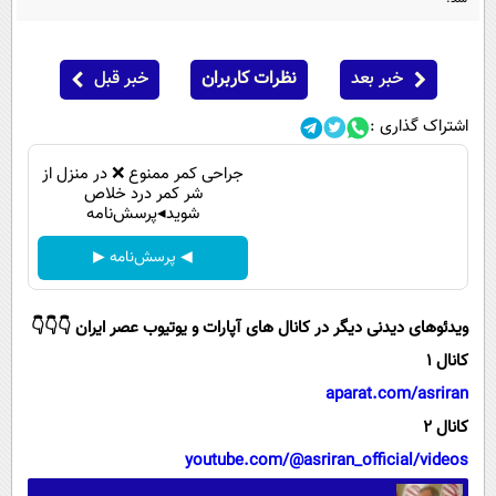
پیامک
سرگرمی
روانشناسی
فناوری
خبر بعد
نظرات کاربران
خبر قبل
آشپزی
گوناگون
اشتراک گذاری :
دانلود
حوادث
جراحی کمر ممنوع ❌ در منزل از
محیط زیست
شر کمر درد خلاص
شوید◂پرسش‌نامه
سلامت
◀ پرسش‌نامه ▶
فرهنگی
بین الملل
ویدئوهای دیدنی دیگر در کانال های آپارات و یوتیوب عصر ایران 👇👇👇
اجتماعی
کانال 1
حیات وحش
aparat.com/asriran
سیاست خارجی
کانال 2
youtube.com/@asriran_official/videos