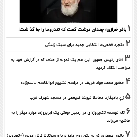
1
باقر خرازی؛ چندان درشت گفت که تندروها را جا گذاشت!
2
«تجرد قطعی»، انتخابی جدید برای سبک زندگی
3
آقای رئیس جمهور! این هم یک نمونه از حذف که در گزارش خود به
صراحت انتقاد کردید
4
حضور محمدجواد ظریف در مراسم تشییع ابوالقاسم قاسم‌زاده
5
زنِ بادیگارد محافظ نیوشا ضیغمی در مسجد شهرک غرب
6
تله توسعه تک‌پروژه‌ای در اردبیل/وقتی یک ابرپروژه، موارد دیگر را به
حاشیه می‌راند
7
بانوی معماری که به بتن روح داد؛ درباره سوتلانا کانا رادویچ (+تصاویر)