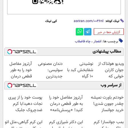
لینک کوتاه:
کپی لینک
‌گزارش خطا در خبر
برچسب ها:
انفجار
،
چاه فاضلاب
مطالب پیشنهادی
ویدیو هولناک از
نوشیدنی
دندان مصنوعی
آرتروز مفاصل
جوان کارتن
شفابخش کبد با
سوئیسی:
خود را به طور
خوابی که
10 گیاه
جدیدترین
قطعی درمان
میلیاردر شد.
موثر(تخفیف تا
فناوری اروپا،
کنید!
از سراسر وب
آموزش رایگان
امشب)
سبک و مقاوم |
◗پرسش‌نامه◖
پرداخت قسطی
خودتم باورت نمیشه
آرتروز مفاصل خود را
پوست خود را از پیری
چقدر جوون شدی!
به طور قطعی درمان
نجات دهید!با کرم
خرید جوانساز
کنید! ◗پرسش‌نامه◖
ضدچروک جلبک
اسپیرولینا با تخفیف
بمب جوانساز! کرم
این دکتر شیرازی کرم
این کرم گیاهی،مثل اتو
ویژه