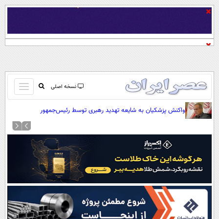
باز
نسخه اصلی
و
صفحه اول
واکنش پزشکیان به شایعه تهدید رهبری توسط رئیس‌جمهور
بسته
تماس با ما
کردن
آرشیو
منو
جستجو
نظرسنجی
آب و هوا
اوقات شرعی
پیوند ها
سواد زندگی