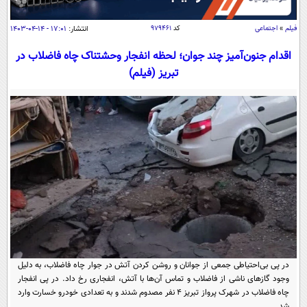
سیاسی
اقتصاد
فیلم
»
اجتماعی
کد
۹۷۹۴۶۱
انتشار:
۱۷:۰۱ - ۱۴-۰۴-۱۴۰۳
جامعه
اقتصادی
اقدام جنون‌آمیز چند جوان؛ لحظه انفجار وحشتناک چاه فاضلاب در
تبریز (فیلم)
ورزشی
اجتماعی
خودرو
بین الملل
حوادث
فرهنگ و هنر
سیاست خارجی
سلامت
علم و دانش
یک برش دانایی
قرآن
فناوری و It
محیط زیست
گوناگون
علمی
سفر و تفریح
فیلم
سرگرمی
اخبار کریپتو
عصر ایران 2
اقتصاد
باشگاه مغز
آموزش زبان
خواندنی ها و دیدنی ها
ورزش
در پی بی‌احتیاطی جمعی از جوانان و روشن کردن آتش در جوار چاه فاضلاب، به دلیل
مجله تصویری سلاح
وجود گاز‌های ناشی از فاضلاب و تماس آن‌ها با آتش، انفجاری رخ داد. در پی انفجار
داستان کوتاه
سیاست
چاه فاضلاب در شهرک پرواز تبریز ۴ نفر مصدوم شدند و به تعدادی خودرو خسارت وارد
شد.