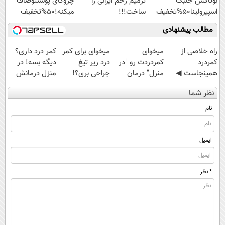
بوتاکس جلبک
ترمیم زخم ایرانی را
چروکای پوستتوصاف
اسپیرولینا50%تخفیف
ساخت!!!
میکنه!50%تخفیف
مطالب پیشنهادی
‌راه خلاصی از
میخوای
میخوای برای کمر
کمر درد داری؟
کمردرد
کمردردت رو "در
درد زیر تیغ
دیگه بسه! در
همینجاست ◀
منزل" درمان
جراحی بری؟!
منزل درمانش
فقط کافیه فرم
کنی؟ (◂فیلم +
◗پرسش‌نامه رو
کن
نظر شما
رو پر کنی!
◂پرسش‌نامه)
پر کن◖
(◀پرسش‌نامه)
نام
ایمیل
* نظر