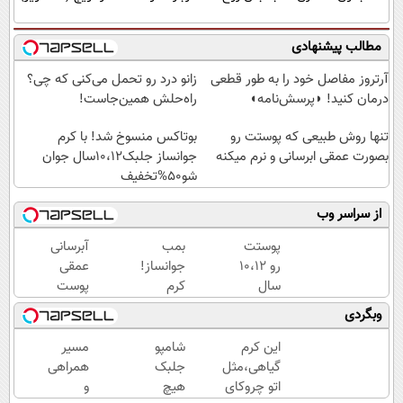
مطالب پیشنهادی
آرتروز مفاصل خود را به طور قطعی
زانو درد رو تحمل می‌کنی که چی؟
درمان کنید! ◗پرسش‌نامه◖
راه‌حلش همین‌جاست!
تنها روش طبیعی که پوستت رو
بوتاکس منسوخ شد! با کرم
بصورت عمقی ابرسانی و نرم میکنه
جوانساز جلبک10،12سال جوان
شو50%تخفیف
از سراسر وب
پوستت
بمب
آبرسانی
رو 10،12
جوانساز!
عمقی
سال
کرم
پوست
جوان
بوتاکس
در
وبگردی
کن
جلبک
تابستان
(تخفیف
اسپیرولینا50%تخفیف
با کرم
این کرم
شامپو
مسیر
تا
جوانساز
گیاهی،مثل
جلبک
همراهی
امشب)
آلمانی!
اتو چروکای
هیچ
و