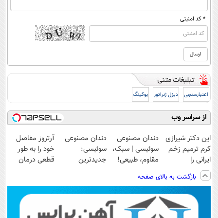
* کد امنیتی
اعتبارسنجی
دیزل ژنراتور
بوکینگ
از سراسر وب
این دکتر شیرازی
دندان مصنوعی
دندان مصنوعی
آرتروز مفاصل
کرم ترمیم زخم
سوئیسی | سبک،
سوئیسی:
خود را به طور
ایرانی را
مقاوم، طبیعی!
جدیدترین
قطعی درمان
ساخت!!!
ویزیت
فناوری اروپا،
کنید!
بازگشت به بالای صفحه
رایگان+پرداخت
سبک و مقاوم |
◗پرسش‌نامه◖
اقساطی😍
پرداخت قسطی