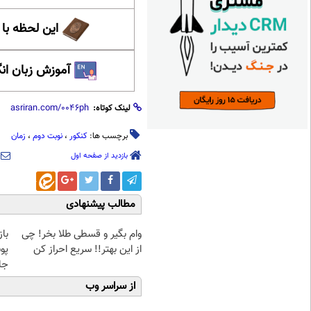
این لحظه با
آموزش زبان ان
لینک کوتاه:
برچسب ها:
کنکور
،
نوبت دوم
،
زمان
بازدید از صفحه اول
مطالب پیشنهادی
وام بگیر و قسطی طلا بخر! چی
با
از این بهتر!! سریع احراز کن
پو
جلبک(
از سراسر وب