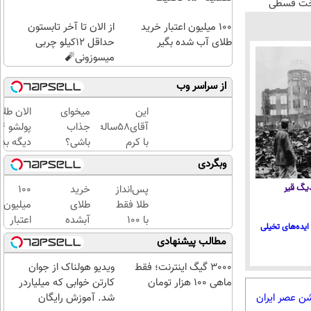
اخت قسطی
100 میلیون اعتبار خرید
از الان تا آخر تابستون
طلای آب شده بگیر
حداقل 12کیلو چربی
میسوزونی🧨
از سراسر وب
این
میخوای
الان طلا
آقای58ساله
جذاب
با کرم
باشی؟
دیگه بده
ضدچروک
یا این
سرمایه‌گ
وبگردی
جلبک10سال
روش
طلا با ا
جوان
چربیاتو
بی‌بهره
پس‌انداز
خرید
100
 دیگ قیر
شد(سفارش
آب کن
طلا فقط
طلای
میلیون
با تخفیف)
با ۱۰۰
آبشده
اعتبار
ایده‌های تخیلی
هزارتومان
حتی با
خرید
مطالب پیشنهادی
(امن و
۱۰۰هزارتومان
طلای
راحت)
آب
3000 گیگ اینترنت؛ فقط
ویدیو هولناک از جوان
شده
ماهی 100 هزار تومان
کارتن خوابی که میلیاردر
بگیر
شد. آموزش رایگان
شن عصر ایران