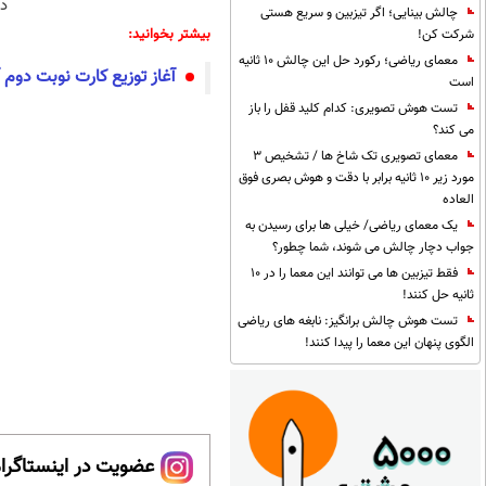
دا
چالش بینایی؛ اگر تیزبین و سریع هستی
بیشتر بخوانید:
شرکت کن!
معمای ریاضی؛ رکورد حل این چالش 10 ثانیه
آغاز توزیع کارت نوبت دوم 
است
تست هوش تصویری: کدام کلید قفل را باز
می کند؟
معمای تصویری تک شاخ ها / تشخیص 3
مورد زیر 10 ثانیه برابر با دقت و هوش بصری فوق
العاده
یک معمای ریاضی/ خیلی ها برای رسیدن به
جواب دچار چالش می شوند، شما چطور؟
فقط تیزبین ها می توانند این معما را در 10
ثانیه حل کنند!
تست هوش چالش برانگیز: نابغه های ریاضی
الگوی پنهان این معما را پیدا کنند!
عضویت در اینستاگرام