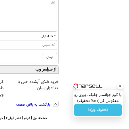
* کد امنیتی
از سراسر وب
خرید طلای آبشده حتی با
کر
۱۰۰هزارتومان
طب
ویژ
با کرم جوانساز جلبک، پیری رو
معکوس کن(50% تخفیف)
بازگشت به بالای صفحه
تخفیف ویژه!
صفحه اول
فیلم
عصر ایران۲
درب