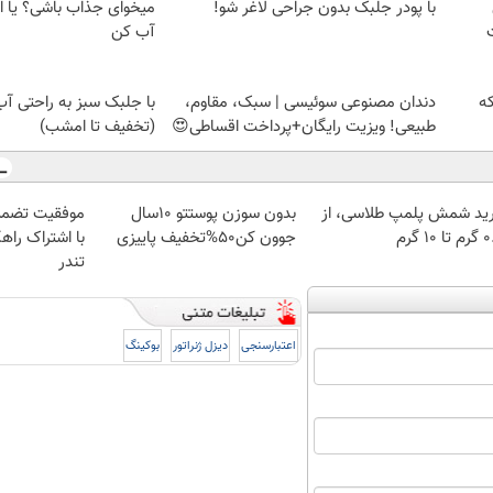
با پودر جلبک بدون جراحی لاغر شو!
میخوای جذاب باشی؟ یا ا
آب کن
که
دندان مصنوعی سوئیسی | سبک، مقاوم،
با جلبک سبز به راحتی آ
طبیعی! ویزیت رایگان+پرداخت اقساطی😍
(تخفیف تا امشب)
ید شمش پلمپ طلاسی، از
بدون سوزن پوستتو 10سال
موفقیت تضمی
 ۱۰ گرم
جوون کن50%تخفیف پاییزی
با اشتراک راهک
تندر
اعتبارسنجی
دیزل ژنراتور
بوکینگ