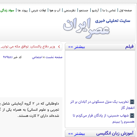
صفحه اول
تماس با ما
آرشیو
جستجو
نظرسنجی
آب و هوا
اوقات شرعی
پیوند ها
سواد زندگی
فیلم
بیشتر »»
وزیر دفاع پاکستان: توافق مکه می تواند ب
صفحه نخست
»
اجتماعی
کد خبر
۹۷۹۵۸۱
تخریب یک منزل مسکونی در آبادان بر اثر
داوطلبانی که در ۲ گروه آز
انفجار گاز
تجربی و علوم انسانی) به همراه یکی از 
شده‌اند دارای ۲ کارت هستند.
شهاب حسینی: از پادگان فرار می‌کردم تا
همسرم را ببینم
آموزش زبان انگلیسی
بیشتر »»