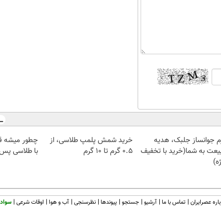
م جوانساز جلبک، هدیه
خرید شمش پلمپ طلاسی، از
چطور میشه ق
یعت به شما(خرید با تخفیف
۰.۵ گرم تا ۱۰ گرم
با طلاسی پس ا
ه)
اره عصرایران
تماس با ما
آرشیو
جستجو
پیوندها
نظرسنجی
آب و هوا
اوقات شرعی
سواد 