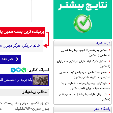
پربیننده ترین پست همین ی
در حاشیه
خانم بازیگر: هرگز مهران م
عکس پدرانه سپند امیرسلیمانی با شعری
احساسی (+عکس)
خبر بعد
استایل شیک لیندا کیانی در اکران ماه پنهان
(+عکس)
اشتراک گذاری :
سحر دولتشاهی عذرخواهی کرد ؛ قصد بی
احترامی به اذان نداشتم (عکس)
یک پرتره از «مهندس ال
بازیگران زن سریال «بامداد خمار» در پشت
صحنه به سبک دوران قاجار (عکس)
مطالب پیشنهادی
تیپ رنگی تارا سریال شغال در جشن نفس
(+عکس)
تزریق اکسیر جوانی به پوست
د
بدون سوزن40%تخفیف
م
باشگاه مغز