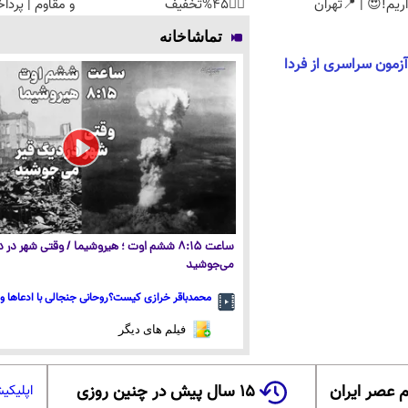
ریم!😍 | 📍تهران
👈🏻45%تخفیف
و مقاوم | پرد
تماشاخانه
آزمون سراسری از فردا
ساعت ۸:۱۵ ششم اوت ؛ هیروشیما / وقتی شهر در
می‌جوشید
محمدباقر خرازی کیست؟روحانی جنجالی با ادعاها و 
فیلم های دیگر
 عصر ایران
۱۵ سال پیش در چنین روزی
اپلیکی