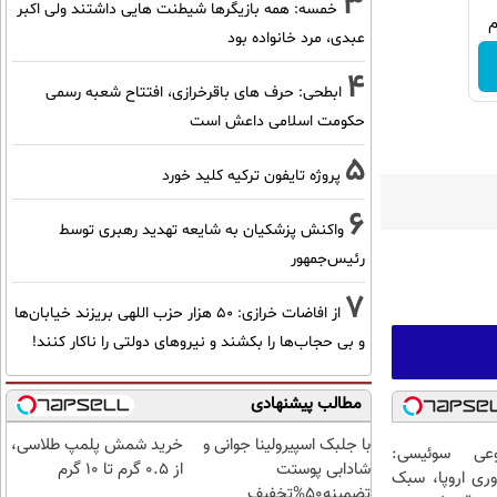
3
خمسه: همه بازیگرها شیطنت هایی داشتند ولی اکبر
عبدی، مرد خانواده بود
4
ابطحی: حرف های باقرخرازی، افتتاح شعبه رسمی
حکومت اسلامی داعش است
5
پروژه تایفون ترکیه کلید خورد
6
واکنش پزشکیان به شایعه تهدید رهبری توسط
رئیس‌جمهور
7
از افاضات خرازی: ۵۰ هزار حزب اللهی بریزند خیابان‌ها
و بی حجاب‌ها را بکشند و نیرو‌های دولتی را ناکار کنند!
مطالب پیشنهادی
با جلبک اسپیرولینا جوانی و
خرید شمش پلمپ طلاسی،
عی سوئیسی:
شادابی پوستت
از ۰.۵ گرم تا ۱۰ گرم
وری اروپا، سبک
تضمینه50%تخفیف