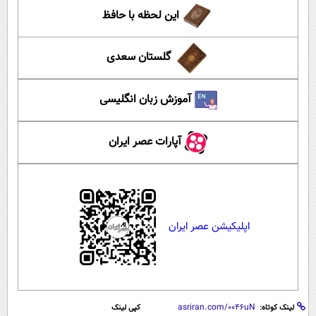
این لحظه با حافظ
گلستان سعدی
آموزش زبان انگلیسی
آپارات عصر ایران
اپلیکیشن عصر ایران
لینک کوتاه:
کپی لینک