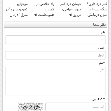
کمر درد داری؟
درمان درد کمر
‌راه خلاصی از
میخوای
دیگه بسه! در
بدون جراحی،
کمردرد
کمردردت رو "در
منزل درمانش
تزریق ◀
همینجاست ◀
منزل" درمان
کن
پرسش‌نامه رو پر
فقط کافیه فرم
کنی؟ (◂فیلم +
نظر شما
(◀پرسش‌نامه)
کن ▶
رو پر کنی!
◂پرسش‌نامه)
نام
ایمیل
* نظر
* کد امنیتی