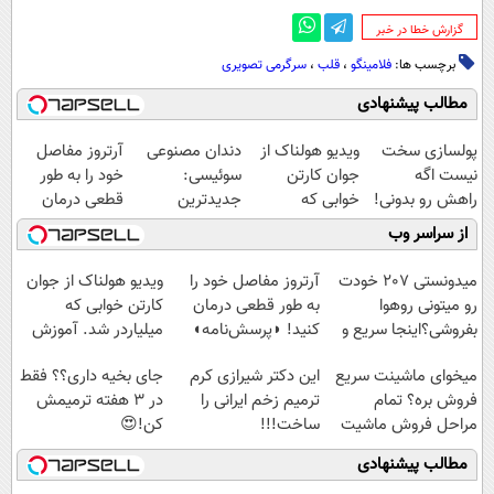
‌گزارش خطا در خبر
برچسب ها:
فلامینگو
،
قلب
،
سرگرمی تصویری
مطالب پیشنهادی
پولسازی سخت
ویدیو هولناک از
دندان مصنوعی
آرتروز مفاصل
نیست اگه
جوان کارتن
سوئیسی:
خود را به طور
راهش رو بدونی!
خوابی که
جدیدترین
قطعی درمان
" دوره رایگان "
میلیاردر شد.
فناوری اروپا،
کنید!
از سراسر وب
آموزش رایگان
سبک و مقاوم |
◗پرسش‌نامه◖
پرداخت قسطی
میدونستی 207 خودت
آرتروز مفاصل خود را
ویدیو هولناک از جوان
رو میتونی روهوا
به طور قطعی درمان
کارتن خوابی که
بفروشی؟اینجا سریع و
کنید! ◗پرسش‌نامه◖
میلیاردر شد. آموزش
راحت بفروش
رایگان
میخوای ماشینت سریع
این دکتر شیرازی کرم
جای بخیه داری؟؟ فقط
فروش بره؟ تمام
ترمیم زخم ایرانی را
در 3 هفته ترمیمش
مراحل فروش ماشیت
ساخت!!!
کن!😍
رو به ما بسپر
مطالب پیشنهادی