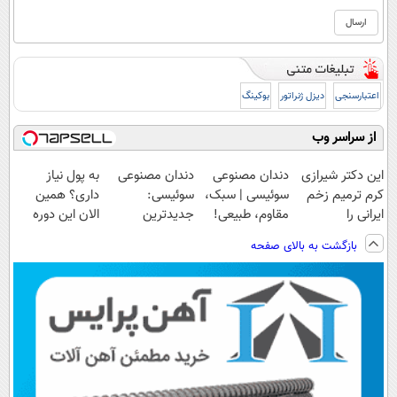
اعتبارسنجی
دیزل ژنراتور
بوکینگ
از سراسر وب
این دکتر شیرازی
دندان مصنوعی
دندان مصنوعی
به پول نیاز
کرم ترمیم زخم
سوئیسی | سبک،
سوئیسی:
داری؟ همین
ایرانی را
مقاوم، طبیعی!
جدیدترین
الان این دوره
ساخت!!!
ویزیت
فناوری اروپا،
رایگان رو شرکت
بازگشت به بالای صفحه
رایگان+پرداخت
سبک و مقاوم |
کن تا دیر نشده!
اقساطی😍
پرداخت قسطی