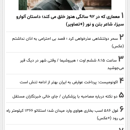
1
معماری که در 92 سالگی هنوز خلق می کند؛ داستان آلوارو
سیزا، شاعر بتن و نور (+تصاویر)
2
سحر دولتشاهی عذرخواهی کرد ؛ قصد بی احترامی به اذان نداشتم
(عکس)
3
ساعت ۸:۱۵ ششم اوت ؛ هیروشیما / وقتی شهر در دیگ قیر
می‌جوشید
4
اکونومیست: پرداخت عوارض به ایران بهتر از ادامه تنش است
5
دو نکته درباره مصاحبه با پزشکیان / جای خالی خبرنگاران مستقل
6
غول 586 اسب بخاری هواوی وارد میدان شد؛ استلاتو 1366 کیلومتر راه
می رود (+عکس)