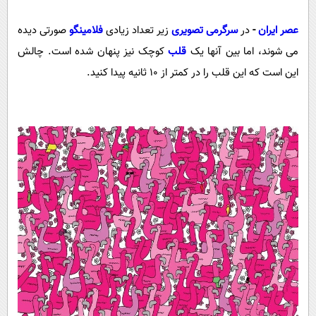
پیامک
سرگرمی
عصر ایران
-
در
سرگرمی تصویری
زیر تعداد زیادی
فلامینگو
صورتی دیده
روانشناسی
فناوری
می شوند، اما بین آنها یک
قلب
کوچک نیز پنهان شده است. چالش
آشپزی
گوناگون
این است که این قلب را در کمتر از 10 ثانیه پیدا کنید.
دانلود
حوادث
محیط زیست
سلامت
فرهنگی
بین الملل
اجتماعی
حیات وحش
سیاست خارجی