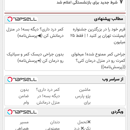
7
شرط جدید برای بازنشستگی اعلام شد
مطالب پیشنهادی
فرم خود را در بزرگترین جشنواره
کمر درد داری؟ دیگه بسه! در منزل
ایمپلنت تهران پر کنید ! | فقط ۲۵
درمانش کن (◀پرسش‌نامه)
میلیون
جراحی کمر ممنوع شده! میخوای
بدون جراحی دیسک کمر و سیاتیک
کمرت رو در منزل درمان کنی؟
رو درمان کن (◂پرسش‌نامه)
((پرسش‌نامه))
از سراسر وب
ماشین
کمر درد داری؟
بدون
پژو پارس
دیگه بسه! در
ضامن
برای
منزل درمانش
وام
فروش
کن
بگیر،
وبگردی
داری؟
(◀پرسش‌نامه)
طلا
اینجا
بخر
❌تحمل
دندان
مسیر
سریع
😍
نکن❌ درد
مصنوعی
همراهی