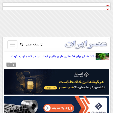
باز
نسخه اصلی
و
صفحه اول
دانشمندان برای نخستین بار پروتئین گوشت را در کاهو تولید کردند
بسته
تماس با ما
کردن
آرشیو
منو
جستجو
نظرسنجی
آب و هوا
اوقات شرعی
پیوند ها
سواد زندگی