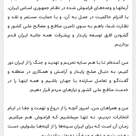
آرمانهــا و وعده‌هــای فرامــوش شــده در نظــام جمهــوری اســامی ایــران،
بــا التــزام حاکمیــت در عمــل بــه آن، و بــا حمایــت مســتمر و نقــد و
نظــارت شــما، باهــم بــه ســوی تامیــن منافــع و مصالــح ملــی کشــور و
گشــودن افــق توســعه پایــدار و پیشــرفت همــه جانبــه ایــران قــدم
برداریــم.
مــن آمــده‌ام تــا بــا هــم ســایه تحریــم و تهدیــد و جنــگ را از ایــران دور
کنیــم، بــه دنبــال صلــح پایــدار و آرامــش و همــکاری در منطقــه و
گفــت‌گــو و تعامــل ســازنده بــا جهــان باشــیم و همــه اینهــا را در
خدمــت منافــع ملــی کشــور و نیازهــای مــردم قــرار دهیــم.
مــن و همراهــان مــن، امــروز آنچــه را از دروغ و تهمــت و جفــا در ایــام
انتخابــات دیدیــم، نــه تنهــا میبخشــیم کــه فرامــوش هــم میکنیــم.
زمــان آن اســت کــه بــرای ایــران ســینه‌ها را از کینه‌هــا بشــوئیم، دســت
بــه دســت بهــم دهیــم و بــه آینــده بهتــر بیاندیشــیم.