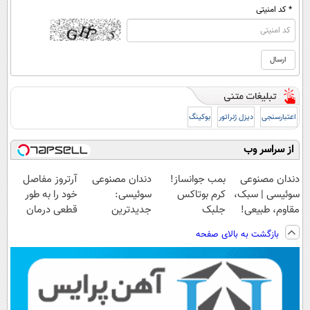
* کد امنیتی
اعتبارسنجی
دیزل ژنراتور
بوکینگ
از سراسر وب
دندان مصنوعی
بمب جوانساز!
دندان مصنوعی
آرتروز مفاصل
سوئیسی | سبک،
کرم بوتاکس
سوئیسی:
خود را به طور
مقاوم، طبیعی!
جلبک
جدیدترین
قطعی درمان
ویزیت
اسپیرولینا50%تخفیف
فناوری اروپا،
کنید!
بازگشت به بالای صفحه
رایگان+پرداخت
سبک و مقاوم |
◗پرسش‌نامه◖
اقساطی😍
پرداخت قسطی