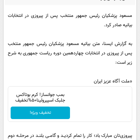
پیامک
سرگرمی
روانشناسی
فناوری
مسعود پزشکیان رئیس جمهور منتخب پس از پیروزی در انتخابات
بیانیه صادر کرد.
آشپزی
گوناگون
دانلود
حوادث
به گزارش ایسنا، متن بیانیه مسعود پزشکیان رئیس جمهور منتخب
محیط زیست
پس از پیروزی در انتخابات چهاردهمین دوره ریاست جمهوری به شرح
سلامت
زیر است:
فرهنگی
«ملت آگاه عزیز ایران
بین الملل
بمب جوانساز! کرم بوتاکس
اجتماعی
جلبک اسپیرولینا50%تخفیف
حیات وحش
تخفیف ویژه!
سیاست خارجی
پیروزی‌تان مبارک باد؛ کار را تمام کردیــد و گامــی بلنــد در مرحلــه دوم