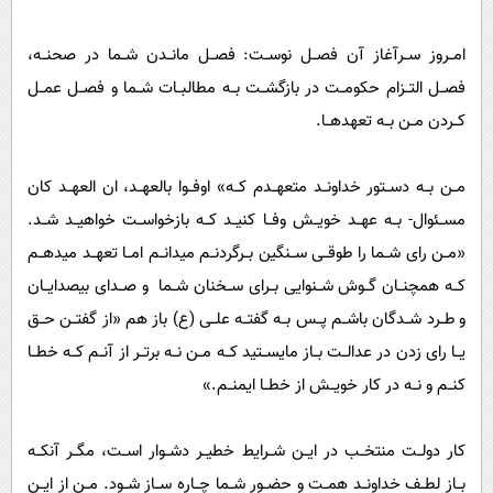
امــروز ســرآغاز آن فصــل نوســت: فصــل مانــدن شــما در صحنــه،
فصــل التــزام حکومــت در بازگشــت بــه مطالبــات شــما و فصــل عمــل
کــردن مــن بــه تعهدهــا.
مــن بــه دســتور خداونــد متعهــدم کــه» اوفــوا بالعهــد، ان العهــد کان
مســئوال- بــه عهــد خویــش وفــا کنیــد کــه بازخواســت خواهیــد شــد.
«مــن رای شــما را طوقــی ســنگین بــرگردنــم میدانــم امــا تعهــد میدهــم
کــه همچنــان گــوش شــنوایی بــرای ســخنان شــما و صــدای بیصدایــان
و طــرد شــدگان باشــم پــس بــه گفتــه علــی (ع) باز هم «از گفتــن حــق
یــا رای زدن در عدالــت بــاز مایســتید کــه مــن نــه برتــر از آنــم کــه خطــا
کنــم و نــه در کار خویــش از خطــا ایمنــم.»
کار دولــت منتخــب در ایــن شــرایط خطیــر دشــوار اســت، مگــر آنکــه
بــاز لطــف خداونــد همــت و حضــور شــما چــاره ســاز شــود. مــن از ایــن