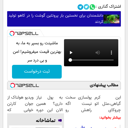
اشتراک گذاری :
دانشمندان برای نخستین بار پروتئین گوشت را در کاهو تولید
کردند
ماشینت رو بسپر به ما، به
بهترین قیمت میفروشیم! امن
و بی درد سر
ثبت درخواست
مطالب پیشنهادی
این کرم
پولسازی سخت
به پول نیاز
ویدیو هولناک از
گیاهی،مثل اتو
نیست اگه
داری؟ همین
جوان کارتن
چروکای
راهش رو
الان این دوره
خوابی که
پوستتوصاف
بدونی! " دوره
رایگان رو شرکت
میلیاردر شد.
بیشتر بخوانید:
تماشاخانه
میکنه!50%تخفیف
رایگان "
کن تا دیر
آموزش رایگان