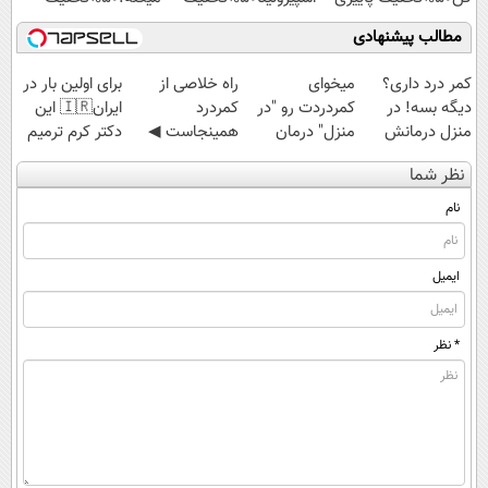
مطالب پیشنهادی
کمر درد داری؟
میخوای
‌راه خلاصی از
برای اولین بار در
دیگه بسه! در
کمردردت رو "در
کمردرد
ایران🇮🇷 این
منزل درمانش
منزل" درمان
همینجاست ◀
دکتر کرم ترمیم
کن
کنی؟ (◂فیلم +
فقط کافیه فرم
کننده 23 روزه
نظر شما
(◀پرسش‌نامه)
◂پرسش‌نامه)
رو پر کنی!
ساخت!
نام
ایمیل
* نظر