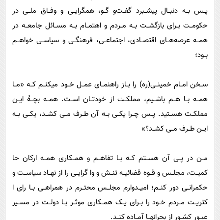
پــس بــه دنبــال پیشــبرد گفــت‌و گــو، همگرایــی و وفــاق ملــی در
حکومــت بــرای بازگشــت بــه مــردم و اهتمــام بــه مســائل جامعــه در
همــه عرصه‌هــای اقتصــادی، اجتماعــی، فرهنگــی و سیاســی خواهــم
بــود؛
ســخن امــام خمینــی(ره) را بــاز راهنمــای عمــل خــود میکنــم کــه «مــا
همــه بــا هــم باشــیم، مملکــت از خودتــان اســت. همــه بچــۀ ایــن
مملکــت هســتید. پــس چــرا یکــی بــه آن طــرف مــی کشــد، یکــی بــه
ایــن طــرف مــی کشــد؟»
مــن در پــی آن هســتم کــه بــا تفاهــم و همــکاری همــه ارکان حا
کمیــت، مجلــس و قــوه قضائیــه تنــش و وا گرایــی را از نهــاد سیاســت و
حکمرانــی دور کنــم؛ امیــدوارم مجلــس محتــرم در همراهــی بــا رای ا
کثریــت مــردم خــود را بــرای یــک همــکاری موثــر بــا دولــت در مســیر
عبــور کشــور از بحرانهــا آمــاده کنــد.