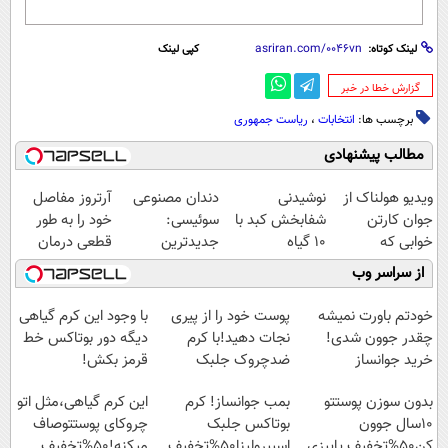
لینک کوتاه:
کپی لینک
‌گزارش خطا در خبر
برچسب ها:
انتخابات
،
ریاست جمهوری
مطالب پیشنهادی
ویدیو هولناک از
نوشیدنی
دندان مصنوعی
آرتروز مفاصل
جوان کارتن
شفابخش کبد با
سوئیسی:
خود را به طور
خوابی که
10 گیاه
جدیدترین
قطعی درمان
میلیاردر شد.
موثر(تخفیف تا
فناوری اروپا،
کنید!
از سراسر وب
آموزش رایگان
امشب)
سبک و مقاوم |
◗پرسش‌نامه◖
پرداخت قسطی
خودتم باورت نمیشه
پوست خود را از پیری
با وجود این کرم گیاهی
چقدر جوون شدی!
نجات دهید!با کرم
دیگه دور بوتاکس خط
خرید جوانساز
ضدچروک جلبک
قرمز بکش!
اسپیرولینا با تخفیف
بدون سوزن پوستتو
بمب جوانساز! کرم
این کرم گیاهی،مثل اتو
ویژه
10سال جوون
بوتاکس جلبک
چروکای پوستتوصاف
کن50%تخفیف پاییزی
اسپیرولینا50%تخفیف
میکنه!50%تخفیف