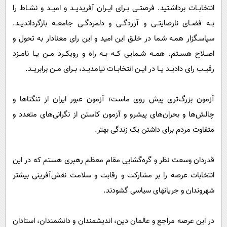
انتخابــات برداشـتید. فرصتــی بــرای ایــران آفریدیــد و امیــد و نشــاط را
بــه فضــای نارضایتــی و آزردگــی و دلمردگــی جامعــه بازگرداندیــد.
سپاسـگزار همـه شـما در خلـق این امید و این رای معنادار به تحول و
اصــلاح هســتم. همــه شــمایی کــه بــه راه و رویکــرد مــن یــا نامــزد
رقیــب رای دادیــد یــا در ایــن انتخابــات نیامدیــد، بــرای مــن برابریــد.
آزمون بزرگ‌تری پیش روی ماست؛ آزمون عبور ایران از تنگناها و
چالش‌ها و بحران‌های پیشرو و آزمون کاستن از نگرانی‌های متعدد و
متفاوت مردم برای داشتن یک زندگی بهتر.
قدردان وسعت نظر و گره‌گشایی مقام معظم رهبری هستم که در این
انتخابات عرصه را بر مشارکت و رقابت و سلامت نقش‌آفرینی بیشتر
شهروندان و جریانهای سیاسی گشودند.
در این عرصه مراجع و عالمان دین، اندیشمندان و دانشمندان، استادان