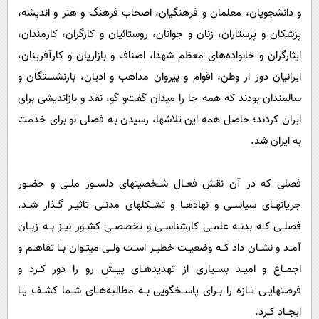
و دانشجویان، معلمان و فرهنگیان، اصحاب فرهنگ و هنر و اندیشه،
پزشکان و پرستاران، زنان و جوانان، روستائیان و کارگران، کارمندان،
ایثارگران و خانواده‌های معظم شهدا، اصناف و بازاریان و کارآفرینان،
ایرانیان دور از وطن، اقوام و پیروان مذاهب و ادیان، بازنشستگان و
سالمندان بودند که همه جا را میدان گفت‌و گو، نقد و بازاندیشی برای
ایران کردند؛ حاصل همه این تلاشها، رسیدن بـه فصلی نو برای خدمت
به ایران شد.
فصلی که در آن نقش فعــال شــخصیتهای دلســوز ملــی و حضــور
جریانهــای سیاســی و نهادهــا و تشــکلهای مدنــی تاثیــر گــذار شــد.
فصلــی کــه بدنــه علمــی کارشناســی و تخصصــی کشــور نیــز بــه زبــان
آمــد و نشــان داد کــه وضعیــت خطیــر اســت ولــی میتــوان بــا تفاهــم و
اجمــاع و امیــد بســیاری از تهدیدهــای پیــش رو را دور کــرد و
فرصتهایــی تــازه را بــرای پاســخگویی بــه مطالبه‌هــای شــما کشــف یــا
ایجــاد کــرد.