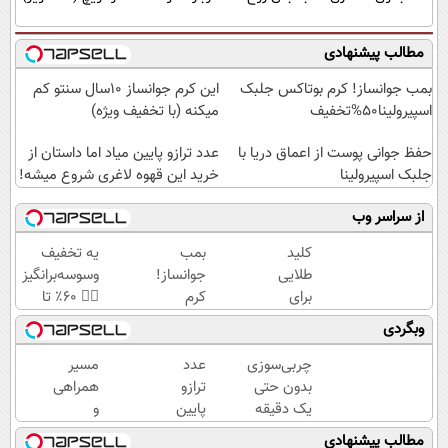
مطالب پیشنهادی
بمب جوانساز! کرم بوتاکس جلبک
این کرم جوانساز 10سال سنتو کم
اسپیرولینا50%تخفیف
میکنه (با تخفیف ویژه)
حفظ جوانی پوست از اعماق دریا با
عدد ترازو پایین میاد اما داستان از
جلبک اسپیرولینا
خرید این قهوه لاغری شروع میشه!
از سراسر وب
کلید
بمب
یه تخفیف
طلایی
جوانساز!
وسوسه‌برانگیز
برای
کرم
👈🏻 60٪ تا
سوزاندن
بوتاکس
امشب! با
وبگردی
چربی
جلبک
چربیسوز
های
اسپیرولینا50%تخفیف
گیاهی آسون
چربی‌سوزی
عدد
مسیر
مزاحم
لاغر شو
بدون حتی
ترازو
همراهی
بدن(60%تخفیف
یک دقیقه
پایین
و
تا
ورزش!
میاد
گزارش
مطالب پیشنهادی