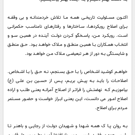
اکنــون مســئولیت تاریخــی همــه مــا تـلاش خردمندانــه و بی وقفــه
بــرای اصلاح رویکردهــا، ســاختارها و رفتارهــای نامناســب حکمرانــی
اســت. رویکــرد مــن، پاســخگو کــردن دولــت آینــده در همیــن ســو و
انتخــاب همــکاران بــا همیــن منطــق و مــلاک خواهــد بــود. حــق منطــق
و شایســتگی بــه دور از هــر تبعیضــی مــلاک مــن خواهــد بود.
خواهــم کوشــید اشــخاص را بــا حــق بســنجم، نــه حــق را بــا اشــخاص.
اصلاحــات را بایــد بــه پیــش بریــم، پــس از حســین بــن علــی (ع)
بیاموزیــم کــه نهضتــش را فراتــر از اصــلاح آمرانــه یعنــی طلــب و اراده
اصلاح امــور می دانســت، ایــن یعنــی ابــراز خواســت و حضــور مســتمر
مــردم بــرای اصلاح.
بــه روان پــا ک همــه شــهدا و شــهیدان دولــت از رجایــی و باهنــر تــا