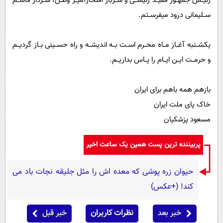
رئیــس جمهــور فقیــد رئیســی و ســرباز افتخارآمیــز وطــن، ســردار قاســم
ســلیمانی درود میفرســتم.
یکشــنبه آغــاز مــاه محــرم اســت بــه اندیشــه و راه حســینی بــاز گردیــم
و حرمــت ایــن ایــام را پــاس بداریــم.
بازهم همه باهم برای ایران
خاک پای ملت ایران
مسعود پزشکیان
پربیننده ترین پست همین یک ساعت اخیر
حیوان زره پوشی که معده اش را مثل جلیقه نجات باد می
کند! (+عکس)
خبر بعد
نظرات کاربران
خبر قبل