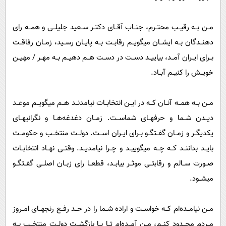
مــن بــه رقیــب محتــرم، جنــاب آقــای دکتــر ســعید جلیلــی و همــه رای
دهنــدگان بــه ایشــان میگویــم رقابــت بــه پایــان رســید، زمــان رفاقــت
بــرای ایــران آمــد، بیاییــد دســت در دســت هــم دهیــم بــه مهــر / مهیــن
خویــش را کنیــم آبــاد.
مــن بــه همــه آنــان کــه در ایــن انتخابــات نیامدنــد هــم میگویــم موعــد
دیــدن شــما و حرفهــای شماســت. زمــان دغدغه‌هــا و نگرانیهــای
یکدیگــر و زمــان گفــتگــو بــرای ایــران اســت. دولــت منتخــب و حکومــت
بایــد بداننــد کــه چــه میگوییــد و چــرا نیامدیــد. وقتــی نهــاد انتخابــات
صــورت ســالم و رقابتــی موثــر بیابــد، قطعــا رای زبــان اصلــی گفــتگــو
میشــود.
مــن نیامــده‌ام کــه خواســت و اراده شــما را در حــد رفــع رنجهــای امــروز
مــردم محــدود کنــم، مــن آمــده‌ام تــا بــا بازگشــت دولــت منتخــب بــه