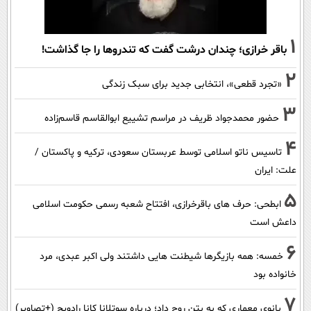
1
باقر خرازی؛ چندان درشت گفت که تندروها را جا گذاشت!
2
«تجرد قطعی»، انتخابی جدید برای سبک زندگی
3
حضور محمدجواد ظریف در مراسم تشییع ابوالقاسم قاسم‌زاده
4
تاسیس ناتو اسلامی توسط عربستان سعودی، ترکیه و پاکستان /
علت: ایران
5
ابطحی: حرف های باقرخرازی، افتتاح شعبه رسمی حکومت اسلامی
داعش است
6
خمسه: همه بازیگرها شیطنت هایی داشتند ولی اکبر عبدی، مرد
خانواده بود
7
بانوی معماری که به بتن روح داد؛ درباره سوتلانا کانا رادویچ (+تصاویر)