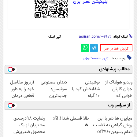
اپلیکیشن عصر ایران
لینک کوتاه:
کپی لینک
‌گزارش خطا در خبر
برچسب ها:
ژاپن
،
نخست وزیر
مطالب پیشنهادی
ویدیو هولناک از
نوشیدنی
دندان مصنوعی
آرتروز مفاصل
جوان کارتن
شفابخش کبد با
سوئیسی:
خود را به طور
خوابی که
10 گیاه
جدیدترین
قطعی درمان
میلیاردر شد.
موثر(تخفیف تا
فناوری اروپا،
کنید!
از سراسر وب
آموزش رایگان
امشب)
سبک و مقاوم |
◗پرسش‌نامه◖
پرداخت قسطی
میلیون ها نفر با این
طلا قسطی شد!!!!💰
رضایت 98درصدی
روش گیاهی به تناسب
🔥
مشتریان از یک
اندام رسیدن60%off
محصول ضدریزش