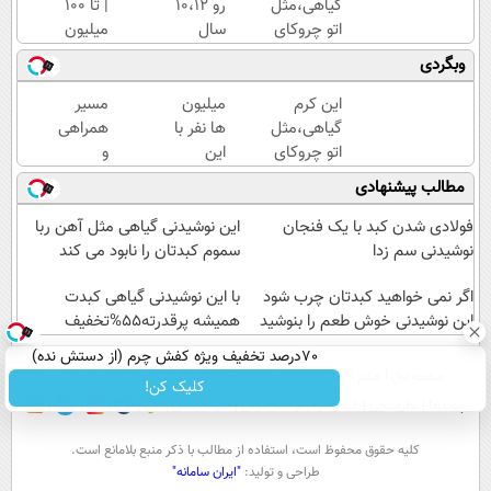
گیاهی،مثل
رو 10،12
| تا 100
اتو چروکای
سال
میلیون
پوستتوصاف
جوان
وام
وبگردی
میکنه!50%تخفیف
کن
آنی
(تخفیف
خرید
این کرم
میلیون
مسیر
تا
طلا💰
گیاهی،مثل
ها نفر با
همراهی
امشب)
ثبت
اتو چروکای
این
و
نام
پوستتوصاف
روش
گزارش
مطالب پیشنهادی
کن!
میکنه!50%تخفیف
گیاهی
عملکرد
به
گروه
فولادی شدن کبد با یک فنجان
این نوشیدنی گیاهی مثل آهن ربا
تناسب
اسنپ
نوشیدنی سم زدا
سموم کبدتان را نابود می کند
اندام
در
اگر نمی خواهید کبدتان چرب شود
رسیدن60%off
۱۴۰۴
با این نوشیدنی گیاهی کبدت
این نوشیدنی خوش طعم را بنوشید
همیشه پرقدرته55%تخفیف
70درصد تخفیف ویژه کفش چرم (از دستش نده)
صفحه اول
فیلم
عصر ایران۲
درباره عصرایران
تماس با ما
آرشیو
جستجو
کلیک کن!
پیوندها
نظرسنجی
آب و هوا
اوقات شرعی
سواد زندگی
كليه حقوق محفوظ است، استفاده از مطالب با ذكر منبع بلامانع است.
طراحی و تولید:
"ایران سامانه"