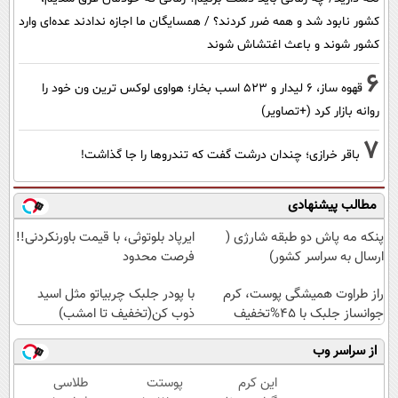
کشور نابود شد و همه ضرر کردند؟ / همسایگان ما اجازه ندادند عده‌ای وارد
کشور شوند و باعث اغتشاش شوند
6
قهوه ساز، 6 لیدار و 523 اسب بخار؛ هواوی لوکس ترین ون خود را
روانه بازار کرد (+تصاویر)
7
باقر خرازی؛ چندان درشت گفت که تندروها را جا گذاشت!
مطالب پیشنهادی
پنکه مه پاش دو طبقه شارژی (
ایرپاد بلوتوثی، با قیمت باورنکردنی!!
ارسال به سراسر کشور)
فرصت محدود
راز طراوت همیشگی پوست، کرم
با پودر جلبک چربیاتو مثل اسید
جوانساز جلبک با 45%تخفیف
ذوب کن(تخفیف تا امشب)
از سراسر وب
این کرم
پوستت
طلاسی