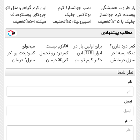
موی
راز طراوت همیشگی
بمب جوانساز! کرم
این کرم گیاهی،مثل اتو
گیاهی!45%تخفیف تا
پوست، کرم جوانساز
بوتاکس جلبک
چروکای پوستتوصاف
امشب
جلبک با 45%تخفیف
اسپیرولینا50%تخفیف
میکنه!50%تخفیف
مطالب پیشنهادی
کمر درد داری؟
برای اولین بار در
❌لازم نیست
میخوای
دیگه بسه! در
ایران🇮🇷 این
کمردرد رو تحمل
کمردردت رو "در
منزل درمانش
دکتر کرم ترمیم
کنی❌ درمان
منزل" درمان
کن
کننده 23 روزه
بدون جراحی و
کنی؟ (◂فیلم +
نظر شما
(◀پرسش‌نامه)
ساخت!
قرص
◂پرسش‌نامه)
(پرسشنامه)
نام
ایمیل
* نظر