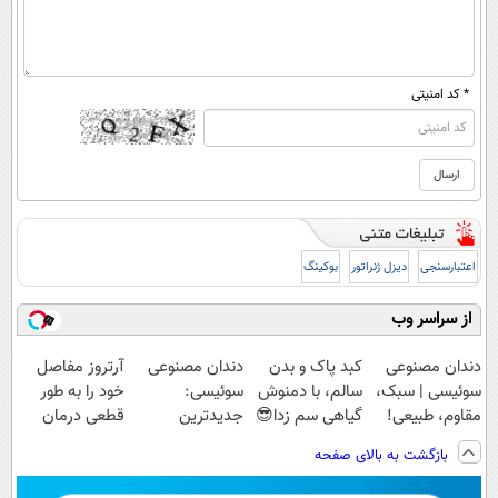
* کد امنیتی
اعتبارسنجی
دیزل ژنراتور
بوکینگ
از سراسر وب
دندان مصنوعی
کبد پاک و بدن
دندان مصنوعی
آرتروز مفاصل
سوئیسی | سبک،
سالم، با دمنوش
سوئیسی:
خود را به طور
مقاوم، طبیعی!
گیاهی سم زدا😎
جدیدترین
قطعی درمان
ویزیت
فناوری اروپا،
کنید!
بازگشت به بالای صفحه
رایگان+پرداخت
سبک و مقاوم |
◗پرسش‌نامه◖
اقساطی😍
پرداخت قسطی