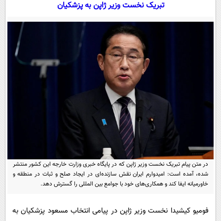
سیاسی
تبریک نخست وزیر ژاپن به پزشکیان
اقتصاد
جامعه
اقتصادی
ورزشی
اجتماعی
خودرو
بین الملل
حوادث
فرهنگ و هنر
سیاست خارجی
سلامت
علم و دانش
یک برش دانایی
قرآن
فناوری و It
محیط زیست
گوناگون
علمی
سفر و تفریح
فیلم
سرگرمی
اخبار کریپتو
در متن پیام تبریک نخست وزیر ژاپن که در پایگاه خبری وزارت خارجه این کشور منتشر
عصر ایران 2
اقتصاد
باشگاه مغز
شده، آمده است: امیدوارم ایران نقش سازنده‌ای در ایجاد صلح و ثبات در منطقه و
خاورمیانه ایفا کند و همکاری‌های خود با جوامع بین المللی را گسترش دهد.
آموزش زبان
خواندنی ها و دیدنی ها
ورزش
مجله تصویری سلاح
داستان کوتاه
سیاست
فومیو کیشیدا نخست وزیر ژاپن در پیامی انتخاب مسعود پزشکیان به