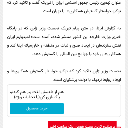
پیامک
عنوان نهمین رئیس جمهور اسلامی ایران را تبریک گفت و تاکید کرد که
سرگرمی
توکیو خواستار گسترش همکاری‌ها با تهران است.
روانشناسی
فناوری
آشپزی
گوناگون
به گزارش ایرنا، در متن پیام تبریک نخست وزیر ژاپن که در پایگاه
دانلود
حوادث
خبری وزارت خارجه این کشور منتشر شده، آمده است: امیدوارم ایران
نقش سازنده‌ای در ایجاد صلح و ثبات در منطقه و خاورمیانه ایفا کند و
محیط زیست
همکاری‌های خود با جوامع بین المللی را گسترش دهد.
سلامت
فرهنگی
نخست وزیر ژاپن تاکید کرد که توکیو خواستار گسترش همکاری‌ها و
بین الملل
ایجاد روابط نزدیک با دولت پزشکیان است.
اجتماعی
هم از طعمش لذت ببر هم کبدتو
پاکسازی کن(با تخفیف ویژه)
حیات وحش
خرید محصول
سیاست خارجی
پربیننده ترین پست همین یک ساعت اخیر