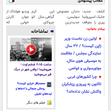
مطالب پیشنهادی
کشف جدید:
دندان مصنوعی
این کرم
ویدیو هولناک از
جلبک اسپیرولینا
سوئیسی:
گیاهی،مثل اتو
جوان کارتن
پیری را متوقف
جدیدترین
چروکای
خوابی که
می
فناوری اروپا،
پوستتوصاف
میلیاردر شد.
بیشتر بخوانید:
تماشاخانه
کند50%تخفیف
سبک و مقاوم |
میکنه!50%تخفیف
آموزش رایگان
اولین زن نخست وزیر
پرداخت قسطی
ژاپن کیست؟ / 32 سال
نمایندگی مجلس / علاقمند
به موسیقی هوی متال،
ساعت ۸:۱۵ ششم اوت ؛
موتورسواری و غواصی
هیروشیما / وقتی شهر در دیگ
قیر می‌جوشید
چرا کشورهای غربی
تاکنون به پیروزی پزشکیان
محمدباقر خرازی کیست؟
روحانی جنجالی با ادعاها و
واکنش نشان نداده‌اند؟
ایده‌های تخیلی
فیلم های دیگر