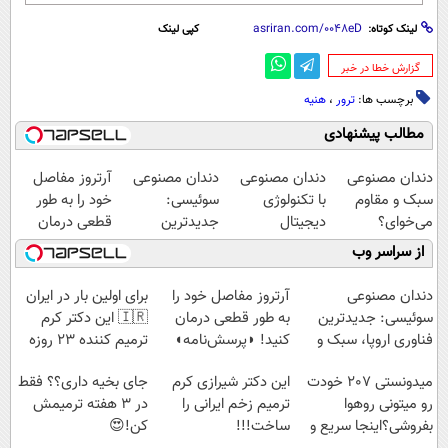
لینک کوتاه:
کپی لینک
‌گزارش خطا در خبر
برچسب ها:
ترور
،
هنیه
مطالب پیشنهادی
دندان مصنوعی
دندان مصنوعی
دندان مصنوعی
آرتروز مفاصل
سبک و مقاوم
با تکنولوژی
سوئیسی:
خود را به طور
می‌خوای؟
دیجیتال
جدیدترین
قطعی درمان
پرداخت اقساطی
سوئیسی🇨🇭
فناوری اروپا،
کنید!
از سراسر وب
هم داریم!😍 |
سبک و مقاوم |
◗پرسش‌نامه◖
📍تهران
پرداخت قسطی
دندان مصنوعی
آرتروز مفاصل خود را
برای اولین بار در ایران
سوئیسی: جدیدترین
به طور قطعی درمان
🇮🇷 این دکتر کرم
فناوری اروپا، سبک و
کنید! ◗پرسش‌نامه◖
ترمیم کننده 23 روزه
مقاوم | پرداخت
ساخت!
میدونستی 207 خودت
این دکتر شیرازی کرم
جای بخیه داری؟؟ فقط
قسطی
رو میتونی روهوا
ترمیم زخم ایرانی را
در 3 هفته ترمیمش
بفروشی؟اینجا سریع و
ساخت!!!
کن!😍