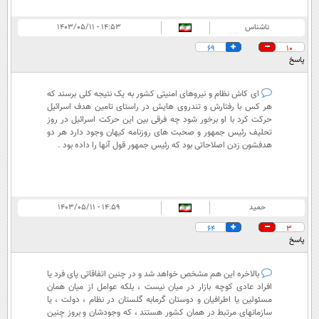
ناشناس
۱۴:۵۳ - ۱۴۰۳/۰۵/۱۱
69
10
پاسخ
ای کاش نظام و نیروهای امنیتی کشور به یک نتیجه کلی برسند که
هر کس با رفتارش و تندروی هایش در راستای تامین هدف اسرائیل
حرکت کرد با او برخور شود چه فرقی بین این حرکت اسرائیل در روز
تحلیف رئیس جمهور و صحبت های روزنامه کیهان وجود دارد هر دو
هدفشون زدن اصلاحاتی بود که رئیس جمهور قول آنها را داده بود .
حمید
۱۴:۵۹ - ۱۴۰۳/۰۵/۱۱
64
3
پاسخ
بالاخره این هم مشخص خواهد شد و در چنین اتفاقاتی پای فرد یا
افراد عادی کوچه بازار در میان نیست ، بلکه عوامل از میان همان
مسئولین یا اطرافیان و دوستان گرمابه گلستان در نظام ، دولت ، یا
سازمانهای مرتبط در همان کشور هستند ، که وجودشان و بروز چنین