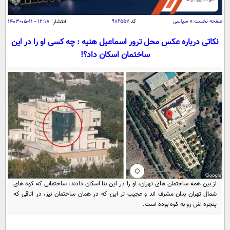
سیاسی
اقتصاد
صفحه نخست
»
سیاسی
کد
۹۸۶۵۵۷
انتشار:
۱۲:۱۸ - ۱۱-۰۵-۱۴۰۳
جامعه
اقتصادی
نکاتی درباره عکس محل ترور اسماعیل هنیه : چه کسی او را در این
ساختمان اسکان داد؟!
ورزشی
اجتماعی
خودرو
بین الملل
حوادث
فرهنگ و هنر
سیاست خارجی
سلامت
علم و دانش
یک برش دانایی
قرآن
فناوری و It
محیط زیست
گوناگون
علمی
سفر و تفریح
فیلم
سرگرمی
اخبار کریپتو
عصر ایران 2
اقتصاد
باشگاه مغز
از بین همه ساختمان های تهران، او را در این بنا اسکان دادند: ساختمانی که کوه های
شمال تهران بدان مشرف اند و عجیب تر این که در همان ساختمان نیز، در اتاقی که
آموزش زبان
خواندنی ها و دیدنی ها
ورزش
مجله تصویری سلاح
پنجره اش رو به کوه بوده است.
داستان کوتاه
سیاست