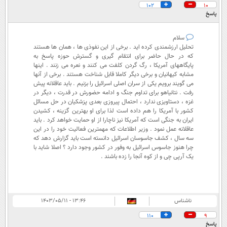
102
10
پاسخ
سلام
تحلیل ارزشمندی کرده اید . برخی از این نفوذی ها ، همان ها هستند
که در حال حاضر برای انتقام گیری و گسترش حوزه پاسخ به
پایگاههای آمریکا ، رگ گردن کلفت می کنند و نعره می زنند . اینها
مشابه کیهانیان و برخی دیگر کاملا قابل شناخت هستند . برخی از آنها
می گویند برویم یکی از سران اصلی اسرائیل را بزنیم . باید عاقلانه پیش
رفت . نتانیاهو برای تداوم جنگ و ادامه حضورش در قدرت ، دیگر در
غزه ، دستاویزی ندارد ، احتمال پیروزی بعدی پزشکیان در حل مسائل
کشور با آمریکا را هم داده است لذا برای او بهترین گزینه ، کشیدن
ایران به جنگی است که آمریکا نیز ناچارا از او حمایت خواهد کرد . باید
عاقلانه عمل نمود . وزیر اطلاعات که مهمترین فعالیت خود را در این
سه سال ، کشف جاسوسان اسرائیل دانسته است باید گزارش دهد که
چرا هنوز جاسوس اسرائیل به وفور در کشور وجود دارد ؟ اصلا شاید با
یک آرپی چی و از کوه آنجا را زده باشند .
ناشناس
۱۳:۴۶ - ۱۴۰۳/۰۵/۱۱
110
9
پاسخ