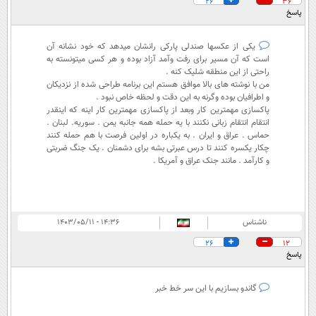
26
36
پاسخ
یکی از عکسها صندلی پارکی رانشان میدهد که خود نشانه آن
است که آن مسیر برای رفت وآمد آزاد بوده و هر کسی میتونسته به
راحتی از این منطقه شلیک کنه .
من با نوشته های بالا موافق هستم این برنامه طراحی شده از نزدیکان
و اطرافیان بوده وگرنه به این دقت و لحظه خاص نبود .
پاکسازی مهمترین کار وبعد از پاکسازی مهمترین کار اینه که اینقدر
انتقام انتقام زبانی نکنند با یه حمله همه جانبه یمن . سوریه. لبنان .
حماس . عراق و ایران . به یکباره در اولین فرصت با هم حمله کنند
چکار یکسره کنند تا درس عبرتی بشه برای دشمنان . یک جنگ ضربتی
و کارآمد . مانند جنک عراق و آمریکا .
ناشناس
۱۴:۳۶ - ۱۴۰۳/۰۵/۱۱
26
12
پاسخ
گاندو بسازیم با این سر خط خبر