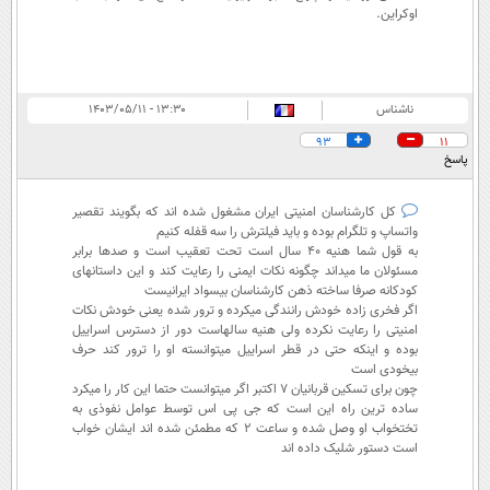
اوکراین.
ناشناس
۱۳:۳۰ - ۱۴۰۳/۰۵/۱۱
93
11
پاسخ
کل کارشناسان امنیتی ایران مشغول شده اند که بگویند تقصیر
واتساپ و تلگرام بوده و باید فیلترش را سه قفله کنیم
به قول شما هنیه ۴۰ سال است تحت تعقیب است و صدها برابر
مسئولان ما میداند چگونه نکات ایمنی را رعایت کند و این داستانهای
کودکانه صرفا ساخته ذهن کارشناسان بیسواد ایرانیست
اگر فخری زاده خودش رانندگی میکرده و ترور شده یعنی خودش نکات
امنیتی را رعایت نکرده ولی هنیه سالهاست دور از دسترس اسراییل
بوده و اینکه حتی در قطر اسراییل میتوانسته او را ترور کند حرف
بیخودی است
چون برای تسکین قربانیان ۷ اکتبر اگر میتوانست حتما این کار را میکرد
ساده ترین راه این است که جی پی اس توسط عوامل نفوذی به
تختخواب او وصل شده و ساعت ۲ که مطمئن شده اند ایشان خواب
است دستور شلیک داده اند