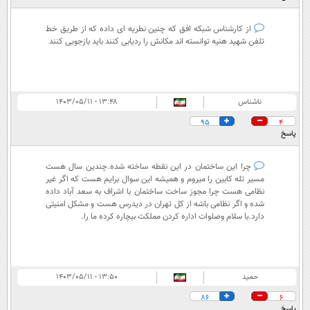
از کارشناس شبکه افق که چنین نطریه ای داده که از طریق خط
تلفن شهید هنیه توانسته اند مکانش را ردیابی کنند باید بازجویی کنند
ناشناس
۱۳:۴۸ - ۱۴۰۳/۰۵/۱۱
95
4
پاسخ
چرا این ساختمان در این نقطه ساخته شده.چندین سال هست
مسیر تله کابین را میروم و همیشه این سوال برایم هست که اگر غیر
نظامی هست چرا مجوز ساخت ساختمان با اشراف به سعد آباد داده
شده و اگر نظامی باشه از کل تهران در دیدرس هست و مشکل امنیتی
دارد.با سلام وصلوات اداره کردن مملکت بیچاره کرده ما را.
حمید
۱۳:۵۰ - ۱۴۰۳/۰۵/۱۱
86
6
پاسخ