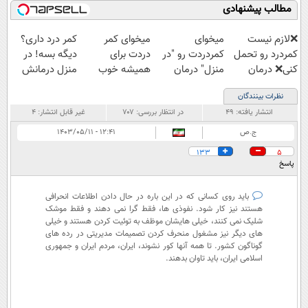
راحت بفروش
مطالب پیشنهادی
❌لازم نیست
میخوای
میخوای کمر
کمر درد داری؟
کمردرد رو تحمل
کمردردت رو "در
دردت برای
دیگه بسه! در
کنی❌ درمان
منزل" درمان
همیشه خوب
منزل درمانش
بدون جراحی و
کنی؟ (◂فیلم +
شه؟ ◀
کن
نظرات بینندگان
قرص
◂پرسش‌نامه)
پرسش‌نامه رو پر
(◀پرسش‌نامه)
انتشار یافته:
۴۹
در انتظار بررسی:
۷۰۷
غیر قابل انتشار:
۴
(پرسشنامه)
کن!
ج.ص
۱۲:۴۱ - ۱۴۰۳/۰۵/۱۱
133
5
پاسخ
باید روی کسانی که در این باره در حال دادن اطلاعات انحرافی
هستند نیز کار شود. نفوذی ها، فقط گرا نمی دهند و فقط موشک
شلیک نمی کنند، خیلی هایشان موظف به توئیت کردن هستند و خیلی
های دیگر نیز مشغول منحرف کردن تصمیمات مدیریتی در رده های
گوناگون کشور. تا همه آنها کور نشوند، ایران، مردم ایران و جمهوری
اسلامی ایران، باید تاوان بدهند.