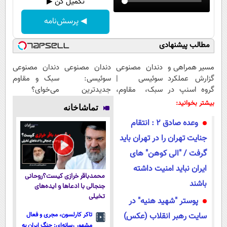
تکمیل کن ▶
◀ پرسش‌نامه
مطالب پیشنهادی
مسیر همراهی و
دندان مصنوعی
دندان مصنوعی
دندان مصنوعی
گزارش عملکرد
سوئیسی |
سوئیسی:
سبک و مقاوم
گروه اسنپ در
سبک، مقاوم،
جدیدترین
می‌خوای؟
۱۴۰۴
طبیعی! ویزیت
فناوری اروپا،
پرداخت
بیشتر بخوانید:
تماشاخانه
رایگان+پرداخت
سبک و مقاوم |
اقساطی هم
وعده صادق 2 : انتقام
اقساطی😍
پرداخت قسطی
داریم!😍 | 📍
تهران
جنایت تهران را در تهران باید
گرفت / "الی کوهن" های
ایران نباید امنیت داشته
محمدباقر خرازی کیست؟روحانی
باشند
جنجالی با ادعاها و ایده‌های
تخیلی
پوستر "شهید هنیه" در
سایت رهبر انقلاب (عکس)
تاکر کارلسون، مجری و فعال
مشهور رسانه‌ای: جنگ ایران به