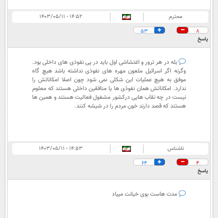
محترم
۱۴:۵۲ - ۱۴۰۳/۰۵/۱۱
53
8
پاسخ
بله در هر ترور و اغتشاشی اول باید در پی نفوذی های داخلی بود.
وگرنه اگر اسرائیل ملعون مهره های نفوذی نداشته باشد هیچ گاه
موفق به هیچ عملیات این شکلی نمی شود چون اصلا امکاناتش را
ندارد. امکاناتش همان نفوذی ها یا منافقین داخلی هستند که معلوم
نیست در چه نقاب هایی درکشور مشغول فعالیت هستند و همین ها
هستند که قصد دارند خون مردم را در شیشه کنند.
ناشناس
۱۴:۵۳ - ۱۴۰۳/۰۵/۱۱
64
4
پاسخ
مدت هاست بوی خیانت مییاد