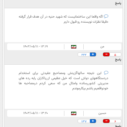
پاسخ
اگه واقعا این ساختمانیست که شهید حنیه در آن هدف قرار گرفته
دقیقا نظرات نویسنده رو قبول دارم
من
۱۳:۱۹ - ۱۴۰۳/۰۵/۱۱
222
5
پاسخ
این نتیجه سالهاگزینش ومصاحبع عقیدتی برای استخدام
دردستگاههای دولتی است که خیل عظیمی ازریاکاران رابه رده های
مدیریتی کشوررسانده وامثال من که سعی کردم درمصاحبه ها
خودواقعیم باشم بیکارموندم
حسین
۱۳:۲۰ - ۱۴۰۳/۰۵/۱۱
137
6
پاسخ