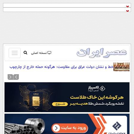
باز
نسخه اصلی
و
صفحه اول
خط و نشان دولت عراق برای مقاومت: هرگونه حمله خارج از چارچوب
بسته
دولت مصداق تروریسم است
تماس با ما
کردن
آرشیو
منو
جستجو
نظرسنجی
آب و هوا
اوقات شرعی
پیوند ها
سواد زندگی