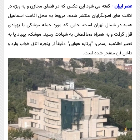
پیامک
سرگرمی
عصر ایران -
گفته می شود این عکس که در فضای مجازی و به ویژه در
روانشناسی
فناوری
اکانت های اصولگرایان منتشر شده، مربوط به محل اقامت اسماعیل
هنیه در شمال تهران است، جایی که مورد حمله موشکی یا پهپادی
آشپزی
گوناگون
قرار گرفت و به همراه محافظش به شهادت رسید. موشک، پهپاد یا به
دانلود
حوادث
تعبیر اطلاعیه رسمی، "پرتابه هوایی" دقیقاً از پنجره اتاق خواب وارد و
محیط زیست
داخل آن منفجر شده است.
سلامت
فرهنگی
بین الملل
اجتماعی
حیات وحش
سیاست خارجی