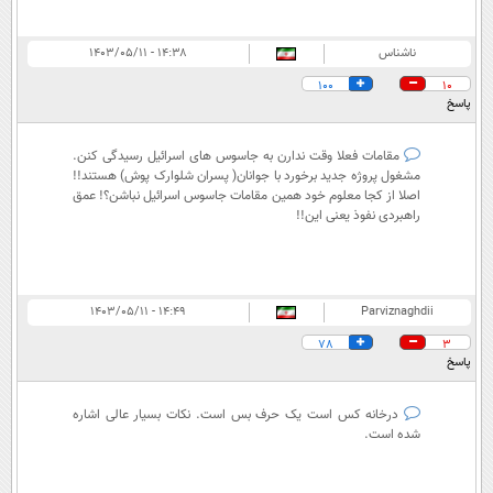
ناشناس
۱۴:۳۸ - ۱۴۰۳/۰۵/۱۱
100
10
پاسخ
مقامات فعلا وقت ندارن به جاسوس های اسرائیل رسیدگی کنن.
مشغول پروژه جدید برخورد با جوانان( پسران شلوارک پوش) هستند!!
اصلا از کجا معلوم خود همین مقامات جاسوس اسرائیل نباشن؟! عمق
راهبردی نفوذ یعنی این!!
۱۴:۴۹ - ۱۴۰۳/۰۵/۱۱
Parviznaghdii
78
3
پاسخ
درخانه کس است یک حرف بس است. نکات بسیار عالی اشاره
شده است.