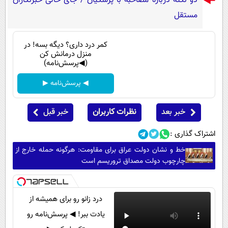
دو نکته درباره مصاحبه با پزشکیان / جای خالی خبرنگاران
مستقل
کمر درد داری؟ دیگه بسه! در
منزل درمانش کن
(◀پرسش‌نامه)
◀ پرسش‌نامه ▶
خبر بعد
نظرات کاربران
خبر قبل
اشتراک گذاری :
خط و نشان دولت عراق برای مقاومت: هرگونه حمله خارج از
چارچوب دولت مصداق تروریسم است
درد زانو رو برای همیشه از
یادت ببر! ◀ پرسش‌نامه رو