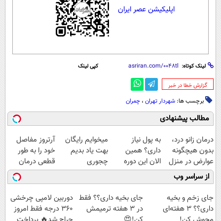
اپلیکیشن عصر ایران
لینک کوتاه:
کپی لینک
‌گزارش خطا در خبر
برچسب ها:
شهردار تهران
،
چمران
مطالب پیشنهادی
درمان زانو درد،
به پول نیاز
میخوایم رایگان
آرتروز مفاصل
بدون هیچگونه
داری؟ همین
بهت یاد بدیم
خود را به طور
عوارض در منزل
الان این دوره
چجوری
قطعی درمان
(◂پرسش‌نامه)
رایگان رو شرکت
پولدارشی! باور
کنید!
از سراسر وب
کن تا دیر نشده!
نداری امتحانش
◗پرسش‌نامه◖
مجانیه
جای زخم و بخیه
جای بخیه داری؟؟ فقط
دوربین لامپی چرخشی
داری؟؟ 3 هفته‌ای
در 3 هفته ترمیمش
360 درجه فقط امروز
محوش کن!
کن!😍
حراج شد🔥 پرداخت