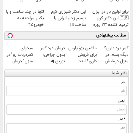
درب منزل
برای اولین بار در ایران
این دکتر شیرازی کرم
تنها در چند ساعت و با
🇮🇷 این دکتر کرم
ترمیم زخم ایرانی را
یکبار مراجعه به
ترمیم کننده 23 روزه
ساخت!!!
خودرو45
ساخت!
مطالب پیشنهادی
کمر درد داری؟
ماشین پژو پارس
درمان درد کمر
میخوای
دیگه بسه! در
برای فروش
بدون جراحی،
کمردردت رو "در
منزل درمانش
داری؟ اینجا
تزریق ◀
منزل" درمان
کن
سریع بفروشش
پرسش‌نامه رو پر
کنی؟ (◂فیلم +
نظر شما
(◀پرسش‌نامه)
کن ▶
◂پرسش‌نامه)
نام
ایمیل
* نظر