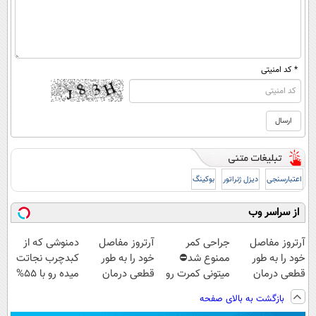
* کد امنیتی
اعتبارسنجی
دیزل ژنراتور
بوکینگ
از سراسر وب
آرتروز مفاصل
جراحی کمر
آرتروز مفاصل
دمنوشی که از
خود را به طور
ممنوع شد⛔
خود را به طور
کبدچرب نجاتت
قطعی درمان
میتونی کمرت رو
قطعی درمان
میده رو با 55%
کنید!
در منزل درمان
کنید!
تخفیف بخر!
بازگشت به بالای صفحه
◗پرسش‌نامه◖
کنی! 👈🏻
◂پرسش‌نامه▸