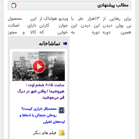
مطالب پیشنهادی
برای رهایی از
13هزار نفر با
ویدیو هولناک از
این محصول
بی پولی دیدن
این دیدن این
جوان کارتن
دارای اصالت
همین دوره
دوره به
خوابی که
کالا و مجوز
رایگان کافیه!
آرزوهاشون
میلیاردر شد.
وزارت بهداشت
تماشاخانه
(شمارتو وارد
رسیدن |
آموزش رایگان
است(55%تخفیف)
کن)
ثبت‌‌نام رایگان
ساعت ۸:۱۵ ششم اوت ؛
هیروشیما / وقتی شهر در دیگ
قیر می‌جوشید
محمدباقر خرازی کیست؟
روحانی جنجالی با ادعاها و
ایده‌های تخیلی
فیلم های دیگر