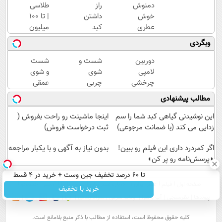
دمنوش
راز
طلاسی
خوش
داشتن
| تا 100
عطری
کبد
میلیون
که برای
سالم!
وام
وبگردی
درمان
دمنوش
آنی
کبدچرب
10
خرید
دوربین
شست و
شست
معجزه
گیاه(55%
طلا💰
لامپی
شوی
و شوی
میکنه
تخفیف)
ثبت
چرخشی
چربی
عمقی
نام
360
های کبد
کبد با
مطالب پیشنهادی
کن!
درجه
با
دمنوش
فقط
نوشیدنی
سم
این نوشیدنی گیاهی کبد شما را سم
اینجا ماشینت رو راحت بفروش (
امروز
گیاهی(55%تخفیف)
زدای
زدایی می کند (با ضمانت مرجوعی)
ثبت درخواست فروش)
حراج
گیاهی
شد🔥
اگر کمردرد داری این فیلم رو ببین!
بدون نیاز به آگهی و با یکبار مراجعه
◗پرسش‌نامه رو پر کن◖
پرداخت
درب
تا 60 درصد تخفیف جین وست + خرید در 4 قسط
منزل
صفحه اول
فیلم
عصر ایران۲
درباره عصرایران
تماس با ما
آرشیو
جستجو
خرید با تخفیف
پیوندها
نظرسنجی
آب و هوا
اوقات شرعی
سواد زندگی
كليه حقوق محفوظ است، استفاده از مطالب با ذكر منبع بلامانع است.