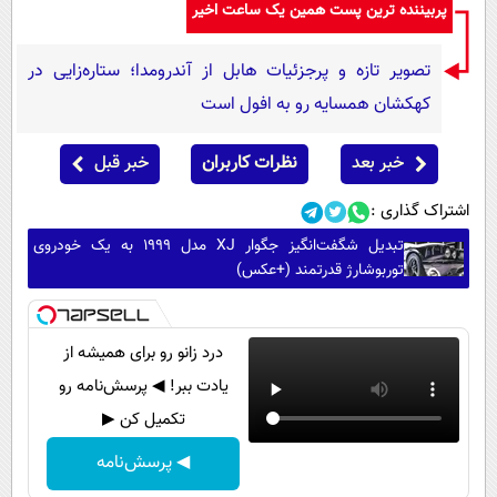
پربیننده ترین پست همین یک ساعت اخیر
تصویر تازه و پرجزئیات هابل از آندرومدا؛ ستاره‌زایی در
کهکشان همسایه رو به افول است
خبر بعد
نظرات کاربران
خبر قبل
اشتراک گذاری :
تبدیل شگفت‌انگیز جگوار XJ مدل ۱۹۹۹ به یک خودروی
توربوشارژ قدرتمند (+عکس)
درد زانو رو برای همیشه از
یادت ببر! ◀ پرسش‌نامه رو
تکمیل کن ▶
◀ پرسش‌نامه