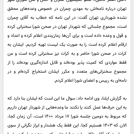
پیامک
سرگرمی
تهران درباره نامه‌اش به مهدی چمران در خصوص وعده‌های محقق
روانشناسی
فناوری
نشده شهرداری تهران گفت: در این نامه که خطاب به آقای چمران
آشپزی
گوناگون
است، مجموع جلساتی که شهردار تهران در صحن شورا سخنرانی کرده
و قول و وعده داده است و برای آن‌ها زمان‌بندی اعلام کرده و اعداد و
دانلود
حوادث
ارقام اعلام کرده است را به صورت یک لیست تهیه کردیم. ایشان به
محیط زیست
کرات در صحن شورا حاضر و به کرات نیز سخنرانی کرده است و من
سلامت
فقط مواردی که کمیت پذیر بوده‌اند و قابل اندازه‌گیری بوده‌اند را از
فرهنگی
مجموع سخنرانی‌های متعدد و مکرر ایشان استخراج کرده‌ام و در
نامه‌ای به رییس و اعضای شورا اعلام کردم.
بین الملل
اجتماعی
به گزارش ایلنا، وی ادامه داد: سوال ما این است که ایشان بنا دارد که
حیات وحش
به این حرف‌ها عمل کنند یا نکنند ما وعده‌هایی از شهردار تهران داریم
سیاست خارجی
که مربوط به دومین جلسه شورا ۱۷ مرداد ۱۴۰۰ است، آن زمان کجا،
الان که ۱۴۰۳ هستیم کجا. این فقط یک هشدار و ابراز نگرانی از سوی