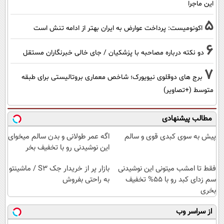
این ماجرا
5
اکونومیست: پرداخت عوارض به ایران بهتر از ادامه تنش است
6
دو نکته درباره مصاحبه با پزشکیان / جای خالی خبرنگاران مستقل
7
برج های دوقلوی نیویورک؛ شاخص معماری بروتالیستی برای طبقه
متوسط (+تصاویر)
مطالب پیشنهادی
پیش به سوی کبدی قوی و سالم
اگه عمر طولانی و بدن سالم میخوای
این نوشیدنی رو با تخفیف بخر
فقط تا امشب میتونی این نوشیدنی
بازار پر از خریدار جک S3 / ماشینتو
سم زدای کبد رو با 55% تخفیف
به راحتی بفروش
بخری
از سراسر وب