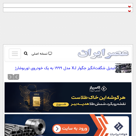
باز
نسخه اصلی
و
صفحه اول
تبدیل شگفت‌انگیز جگوار XJ مدل ۱۹۹۹ به یک خودروی توربوشارژ
بسته
قدرتمند (+عکس)
تماس با ما
کردن
آرشیو
منو
جستجو
نظرسنجی
آب و هوا
اوقات شرعی
پیوند ها
سواد زندگی