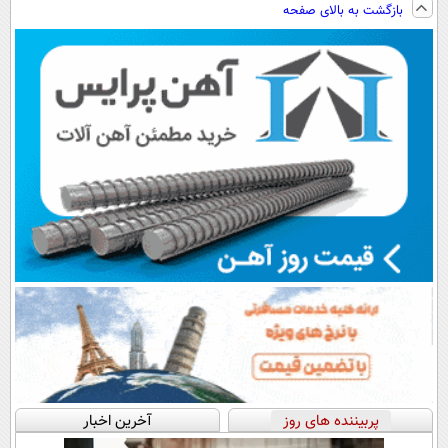
بازگشت به بالای صفحه
◗پرسش‌نامه◖
کن تا دیر نشده!
پربیننده های روز
آخرین اخبار