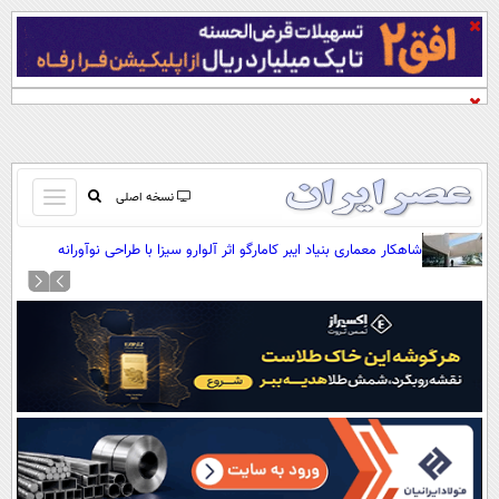
باز
نسخه اصلی
و
صفحه اول
شاهکار معماری بنیاد ایبر کامارگو اثر آلوارو سیزا با طراحی نوآورانه
بسته
(+عکس)
تماس با ما
کردن
آرشیو
منو
جستجو
نظرسنجی
آب و هوا
اوقات شرعی
پیوند ها
سواد زندگی