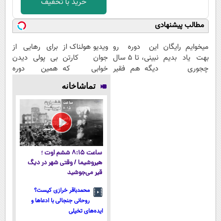
خرید با تخفیف
مطالب پیشنهادی
میخوایم رایگان
این دوره رو
ویدیو هولناک از
برای رهایی از
بهت یاد بدیم
نبینی، تا 5 سال
جوان کارتن
بی پولی دیدن
چجوری
دیگه هم فقیر
خوابی که
همین دوره
پولدارشی! باور
می‌مونی! همین
میلیاردر شد.
رایگان کافیه!
تماشاخانه
نداری امتحانش
الان ثبت نام
آموزش رایگان
(شمارتو وارد
مجانیه
کن
کن)
ساعت ۸:۱۵ ششم اوت ؛
هیروشیما / وقتی شهر در دیگ
قیر می‌جوشید
محمدباقر خرازی کیست؟
روحانی جنجالی با ادعاها و
ایده‌های تخیلی