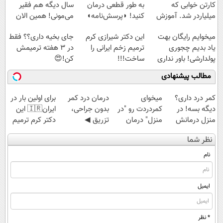
کارتن خوابی که
به طور قطعی درمان
سال دیگه هم فقیر
میلیاردر شد. آموزش
کنید! ◗پرسش‌نامه◖
می‌مونی! همین الان
رایگان
ثبت نام کن
میخوایم رایگان بهت
این دکتر شیرازی کرم
جای بخیه داری؟؟ فقط
یاد بدیم چجوری
ترمیم زخم ایرانی را
در 3 هفته ترمیمش
پولدارشی! باور نداری
ساخت!!!
کن!😍
امتحانش مجانیه
مطالب پیشنهادی
کمر درد داری؟
میخوای
درمان درد کمر
برای اولین بار در
دیگه بسه! در
کمردردت رو "در
بدون جراحی،
ایران🇮🇷 این
منزل درمانش
منزل" درمان
تزریق ◀
دکتر کرم ترمیم
کن
کنی؟ (◂فیلم +
پرسش‌نامه رو پر
کننده 23 روزه
نظر شما
(◀پرسش‌نامه)
◂پرسش‌نامه)
کن ▶
ساخت!
نام
ایمیل
* نظر