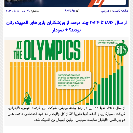
سیاسی
صفحه نخست
»
ورزشی
کد
۹۸۷۵۶۵
انتشار:
۰۵:۳۰ - ۱۶-۰۵-۱۴۰۳
اقتصاد
از سال ۱۸۹۶ تا ۲۰۲۴ چند درصد از ورزشکاران بازی‌های المپیک زنان
جامعه
اقتصادی
بودند؟ + نمودار
ورزشی
اجتماعی
خودرو
بین الملل
حوادث
فرهنگ و هنر
سیاست خارجی
سلامت
علم و دانش
یک برش دانایی
قرآن
فناوری و It
محیط زیست
گوناگون
علمی
سفر و تفریح
فیلم
سرگرمی
اخبار کریپتو
عصر ایران 2
اقتصاد
باشگاه مغز
از سال ۱۹۰۰، تنها ۲۲ زن در پنج رشته ورزشی شرکت می کردند: تنیس، قایقرانی،
آموزش زبان
خواندنی ها و دیدنی ها
ورزش
کروکت، سوارکاری و گلف. آنها تقریباً ۲٪ از کل رقابت را به خود اختصاص دادند. هلن
مجله تصویری سلاح
دو پورتالس، قایقران نماینده سوئیس، اولین قهرمان زن المپیک شد.
داستان کوتاه
سیاست