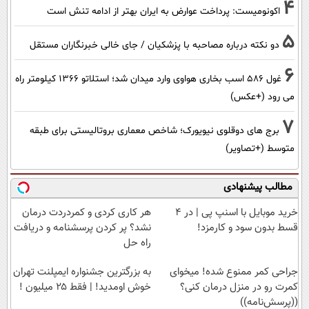
4
اکونومیست: پرداخت عوارض به ایران بهتر از ادامه تنش است
5
دو نکته درباره مصاحبه با پزشکیان / جای خالی خبرنگاران مستقل
6
غول 586 اسب بخاری هواوی وارد میدان شد؛ استلاتو 1366 کیلومتر راه
می رود (+عکس)
7
برج های دوقلوی نیویورک؛ شاخص معماری بروتالیستی برای طبقه
متوسط (+تصاویر)
مطالب پیشنهادی
خرید موبایل با اسنپ پی | در ۴
هر کاری کردی و کمردردت درمان
قسط بدون سود و کارمزد!
نشد؟ پر کردن پرسشنامه و دریافت
راه حل
جراحی کمر ممنوع شده! میخوای
به بزرگترین جشنواره ایمپلنت تهران
کمرت رو در منزل درمان کنی؟
خوش اومدید! | فقط ۲۵ میلیون !
((پرسش‌نامه))