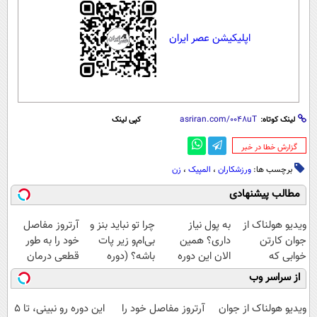
اپلیکیشن عصر ایران
لینک کوتاه:
کپی لینک
‌گزارش خطا در خبر
برچسب ها:
ورزشکاران
،
المپیک
،
زن
مطالب پیشنهادی
ویدیو هولناک از
به پول نیاز
چرا تو نباید بنز و
آرتروز مفاصل
جوان کارتن
داری؟ همین
بی‌ام‌و زیر پات
خود را به طور
خوابی که
الان این دوره
باشه؟ (دوره
قطعی درمان
میلیاردر شد.
رایگان رو شرکت
رایگان درآمد
کنید!
از سراسر وب
آموزش رایگان
کن تا دیر نشده!
میلیاردی)
◗پرسش‌نامه◖
ویدیو هولناک از جوان
آرتروز مفاصل خود را
این دوره رو نبینی، تا 5