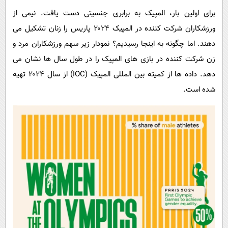
پیامک
سرگرمی
برای اولین بار، المپیک به برابری جنسیتی دست یافت. نیمی از
روانشناسی
فناوری
ورزشکاران شرکت کننده در المپیک ۲۰۲۴ پاریس را زنان تشکیل می
آشپزی
دهند. اما چگونه به اینجا رسیدیم؟ نمودار زیر سهم ورزشکاران مرد و
گوناگون
زن شرکت کننده در بازی های المپیک را در طول سال ها نشان می
دانلود
حوادث
دهد. داده ها از کمیته بین المللی المپیک (IOC) از سال ۲۰۲۴ تهیه
محیط زیست
شده است.
سلامت
فرهنگی
بین الملل
اجتماعی
حیات وحش
سیاست خارجی