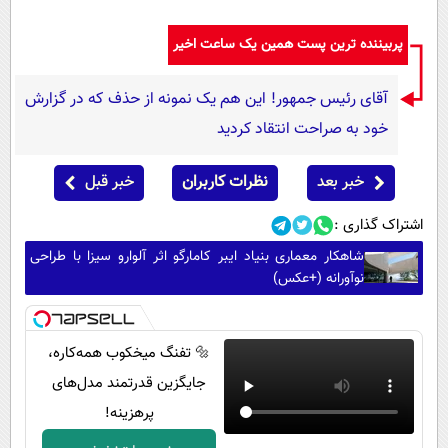
پربیننده ترین پست همین یک ساعت اخیر
آقای رئیس جمهور! این هم یک نمونه از حذف که در گزارش
خود به صراحت انتقاد کردید
خبر بعد
نظرات کاربران
خبر قبل
اشتراک گذاری :
شاهکار معماری بنیاد ایبر کامارگو اثر آلوارو سیزا با طراحی
نوآورانه (+عکس)
🔩 تفنگ میخکوب همه‌کاره،
جایگزین قدرتمند مدل‌های
پرهزینه!