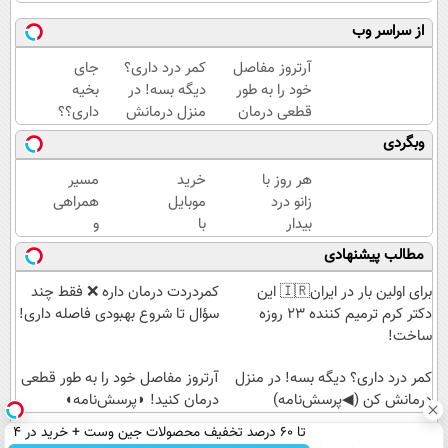
از سراسر وب
آرتروز مفاصل
کمر درد داری؟
جای
خود را به طور
دیگه بسه! در
بخیه
قطعی درمان
منزل درمانش
داری؟؟
کنید!
کن
فقط در
وبگردی
◗پرسش‌نامه◖
(◀پرسش‌نامه)
3 هفته
ترمیمش
هر روز با
خرید
مسیر
کن!😍
زانو درد
موبایل
همراهی
بیدار
با
و
می‌شی؟
اسنپ
گزارش
مطالب پیشنهادی
وقتشه
پی | در
عملکرد
برای
۴
گروه
برای اولین بار در ایران🇮🇷 این
‌کمردردت درمان داره ❌ فقط چند
همیشه
قسط
اسنپ
دکتر کرم ترمیم کننده 23 روزه
سؤال تا شروع بهبودی فاصله‌ داری!
درمانش
بدون
در
ساخت!
کنی✅فرم
سود و
۱۴۰۴
پر کن
کمر درد داری؟ دیگه بسه! در منزل
کارمزد!
آرتروز مفاصل خود را به طور قطعی
درمانش کن (◀پرسش‌نامه)
درمان کنید! ◗پرسش‌نامه◖
تا 60 درصد تخفیف محصولات جین وست + خرید در 4