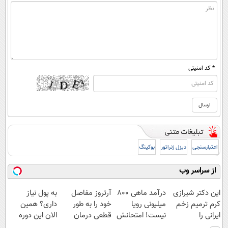
* کد امنیتی
اعتبارسنجی
دیزل ژنراتور
بوکینگ
از سراسر وب
این دکتر شیرازی
درآمد ماهی 800
آرتروز مفاصل
به پول نیاز
کرم ترمیم زخم
میلیونی رویا
خود را به طور
داری؟ همین
ایرانی را
نیست! امتحانش
قطعی درمان
الان این دوره
ساخت!!!
مجانیه😉
کنید!
رایگان رو شرکت