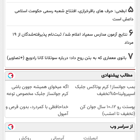
5
ابطحی: حرف های باقرخرازی، افتتاح شعبه رسمی حکومت اسلامی
داعش است
6
نتایج آزمون مدارس سمپاد اعلام شد/ ثبت‌نام پذیرفته‌شدگان از ۱۹
مرداد
7
بانوی معماری که به بتن روح داد؛ درباره سوتلانا کانا رادویچ (+تصاویر)
مطالب پیشنهادی
بمب جوانساز! کرم بوتاکس جلبک
اگه میخوای همیشه جوون باشی
اسپیرولینا50%تخفیف
کرم جوانساز جلبک مخصوص توعه
پوستت رو 10،12 سال جوان کن
خداحافظی با کمردرد، بدون قرص و
(تخفیف تا امشب)
آمپول
از سراسر وب
ایمپلنت
آبرسانی
روکش