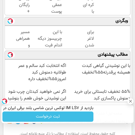
کره ای
عمقی
رایگان
با
پوست
+
روکش
در
اقساط
وبگردی
25
تابستان
۱۲
میلیون
با کرم
ماهه
برای
با این
مسیر
✅
جوانساز
ایمپلنت
لاغر
چربیسوز دیگه
همراهی
اقساط
آلمانی!
شدن
اندام فیت
و
12
کافیه
آرزو
گزارش
مطالب پیشنهادی
ماهه +
این
نیست(تخفیف
عملکرد
15 سال
چربیسوز
تا امشب)
گروه
با این نوشیدنی گیاهی کبدت
اگه انتخابت کبد سالم و عمر
گارانتی
گیاهی
اسنپ
همیشه پرقدرته55%تخفیف
طولانیه دمنوش کبد
رو
در
امروز55%تخفیف داره
سفارش
۱۴۰۴
55% تخفیف تابستانی برای خرید
بدی(50%تخفیف
اگر نمی خواهید کبدتان چرب شود
دمنوش پاکسازی کبد
تا
این نوشیدنی خوش طعم را بنوشید
امشب)
بازدید از IM LS7 لوکس ترین شاسی بلند برقی ایران در
صفحه اول
فیلم
عصر ایران۲
درباره عصرایران
تماس با ما
آرشیو
جستجو
باشگاه انقلاب
ثبت درخواست
پیوندها
نظرسنجی
آب و هوا
اوقات شرعی
سواد زندگی
كليه حقوق محفوظ است، استفاده از مطالب با ذكر منبع بلامانع است.