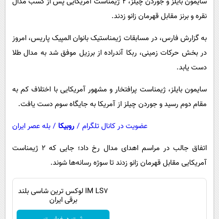
سایمون بایلز و جوردن چیلز، 2 ژیمناست‌ آمریکایی پس از کسب مدال
پیامک
سرگرمی
نقره و برنز مقابل قهرمان زانو زدند.
روانشناسی
فناوری
به گزارش فارس، در مسابقات ژیمناستیک بانوان المپیک پاریس، امروز
آشپزی
گوناگون
در بخش حرکات زمینی، ربکا آندراده از برزیل موفق شد به مدال طلا
دانلود
حوادث
دست یابد.
محیط زیست
سایمون بایلز، ژیمناست پرافتخار و مشهور آمریکایی با اختلاف کم به
سلامت
مقام دوم رسید و جوردن چیلز از آمریکا به جایگاه سوم دست یافت.
فرهنگی
عضویت در کانال تلگرام
/
روبیکا
/
بله عصر ایران
بین الملل
اتفاق جالب در مراسم اهدای مدال رخ داد؛ جایی که 2 ژیمناست
اجتماعی
آمریکایی مقابل قهرمان زانو زدند تا سوژه رسانه‌ها شوند.
حیات وحش
سیاست خارجی
IM LS7 لوکس ترین شاسی بلند
برقی ایران