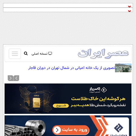
باز
نسخه اصلی
و
صفحه اول
تصویری از یک خانه اعیانی در شمال تهران در دوران قاجار
بسته
تماس با ما
کردن
آرشیو
منو
جستجو
نظرسنجی
آب و هوا
اوقات شرعی
پیوند ها
سواد زندگی