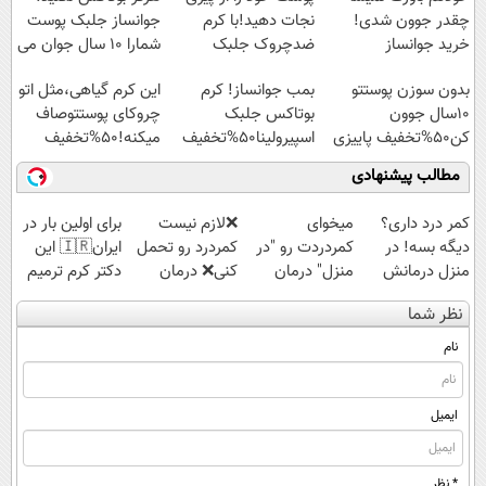
چقدر جوون شدی!
نجات دهید!با کرم
جوانساز جلبک پوست
خرید جوانساز
ضدچروک جلبک
شمارا ۱۰ سال جوان می
اسپیرولینا با تخفیف
کند
بدون سوزن پوستتو
بمب جوانساز! کرم
این کرم گیاهی،مثل اتو
ویژه
10سال جوون
بوتاکس جلبک
چروکای پوستتوصاف
کن50%تخفیف پاییزی
اسپیرولینا50%تخفیف
میکنه!50%تخفیف
مطالب پیشنهادی
کمر درد داری؟
میخوای
❌لازم نیست
برای اولین بار در
دیگه بسه! در
کمردردت رو "در
کمردرد رو تحمل
ایران🇮🇷 این
منزل درمانش
منزل" درمان
کنی❌ درمان
دکتر کرم ترمیم
کن
کنی؟ (◂فیلم +
بدون جراحی و
کننده 23 روزه
نظر شما
(◀پرسش‌نامه)
◂پرسش‌نامه)
قرص
ساخت!
(پرسشنامه)
نام
ایمیل
* نظر