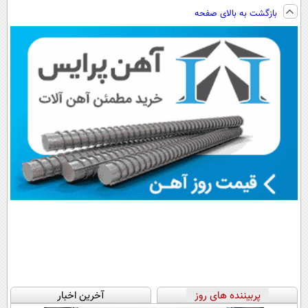
فناوری اروپا،
ویزیت
پرداخت اقساطی
کنید!
بازگشت به بالای صفحه
سبک و مقاوم |
رایگان+پرداخت
هم داریم!😍 |
◗پرسش‌نامه◖
پرداخت قسطی
اقساطی😍
📍تهران
پربیننده های روز
آخرین اخبار