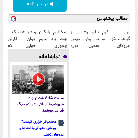
◀ پرسش‌نامه
مطالب پیشنهادی
این کرم
برای رهایی از
میخوایم رایگان
ویدیو هولناک از
گیاهی،مثل اتو
بی پولی دیدن
بهت یاد بدیم
جوان کارتن
چروکای
همین دوره
چجوری
خوابی که
پوستتوصاف
رایگان کافیه!
پولدارشی! باور
میلیاردر شد.
تماشاخانه
میکنه!50%تخفیف
(شمارتو وارد
نداری امتحانش
آموزش رایگان
کن)
مجانیه
ساعت ۸:۱۵ ششم اوت ؛
هیروشیما / وقتی شهر در دیگ
قیر می‌جوشید
محمدباقر خرازی کیست؟
روحانی جنجالی با ادعاها و
ایده‌های تخیلی