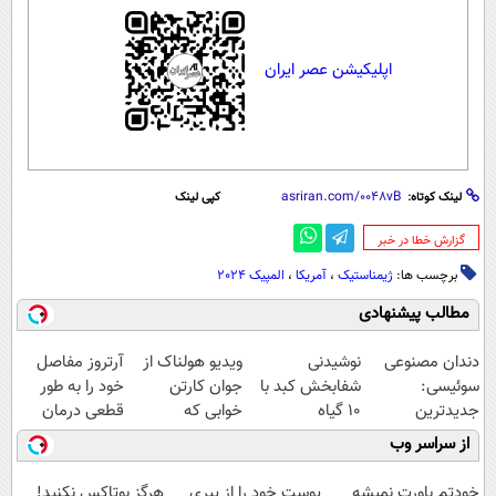
اپلیکیشن عصر ایران
لینک کوتاه:
کپی لینک
‌گزارش خطا در خبر
برچسب ها:
ژیمناستیک
،
آمریکا
،
المپیک 2024
مطالب پیشنهادی
دندان مصنوعی
نوشیدنی
ویدیو هولناک از
آرتروز مفاصل
سوئیسی:
شفابخش کبد با
جوان کارتن
خود را به طور
جدیدترین
10 گیاه
خوابی که
قطعی درمان
فناوری اروپا،
موثر(تخفیف تا
میلیاردر شد.
کنید!
از سراسر وب
سبک و مقاوم |
امشب)
آموزش رایگان
◗پرسش‌نامه◖
پرداخت قسطی
خودتم باورت نمیشه
پوست خود را از پیری
هرگز بوتاکس نکنید!