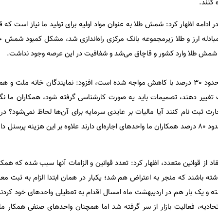
 کنند.
ر ادامه اظهار کرد: شمش طلا به عنوان مواد اولیه برای تولید ما نیاز است که ق
مبادله ارز و طلا زیرمجموعه بانک مرکزی راه‌اندازی شد، مشکل کمبود شمش ح
له، شمش طلا وارد کشور و قاچاق می‌شد و شفافیت در این عرصه وجود نداشت.
بذرافشان با بیان اینکه تولید طلا حدود 30 درصد با کاهش مواجه شده است، افزود: نمایندگان خانه م
 تغییر دهند، تصمیمات باید یه صورت کارشناسی گرفته شود، همکاران ما ن
ارت ثبت نام کنند آیا مالیات بر عایدی سرمایه برای آن‌ها لحاظ نمی‌شود؟ د
تولیدی ما دچار مشکل شده‌اند. حدود 80 درصد همکاران ما واحدهای اجاره‌ای دارند علاوه بر این هزینه پ
د از قوانین متعدد، اظهار کرد: تعدد قوانین و الزامات آنها سبب شده که همک
ه باشند که منجر به اعتراض هم شد؛ یکبار در همان ابتدا الزام به ثبت معا
 و یک بار هم در اردیبهشت ماه امسال اقدام به تعطیلی واحدهای خود کردند 
ادیه، فعالیت بازار از سر گرفته شد اما همچنان واحدهای صنفی همکار ما 