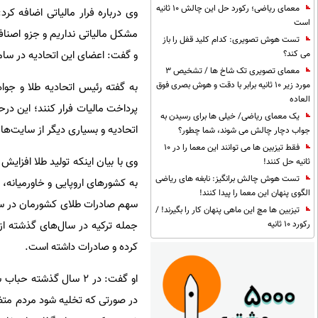
معمای ریاضی؛ رکورد حل این چالش 10 ثانیه
وی درباره فرار مالیاتی اضافه ک
است
تست هوش تصویری: کدام کلید قفل را باز
و گفت: اعضای این اتحادیه در ساما
می کند؟
معمای تصویری تک شاخ ها / تشخیص 3
مورد زیر 10 ثانیه برابر با دقت و هوش بصری فوق
به گفته رئیس اتحادیه طلا و جو
العاده
پرداخت مالیات فرار کنند؛ این د
یک معمای ریاضی/ خیلی ها برای رسیدن به
اتحادیه و بسیاری دیگر از سایت‌ه
جواب دچار چالش می شوند، شما چطور؟
فقط تیزبین ها می توانند این معما را در 10
وی با بیان اینکه تولید طلا افزایش
ثانیه حل کنند!
تست هوش چالش برانگیز: نابغه های ریاضی
به کشورهای اروپایی و خاورمیانه، 
الگوی پنهان این معما را پیدا کنند!
تیزبین ها مچ این ماهی پنهان کار را بگیرند! /
جمله ترکیه در سال‌های گذشته از 
رکورد 10 ثانیه
کرده و صادرات داشته است.
او گفت: در 2 سال گذش
در صورتی که تخلیه شود مردم متض