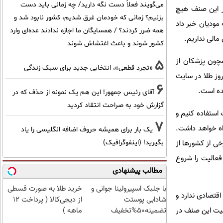
می‌گویند فعلاً دست نگه دارید/ چه زمانی باید دست
در این صنف هیچ
بزنیم؟ زمانی که خودمان غرق شدیم، کشور نابود شد و
تن 65 درصد صنف طلا به سامانه مودیان خبر داد
همه ضرر کردند؟ / همسایگان ما اجازه ندادند عده‌ای وارد
مالی نداریم.
کشور شوند و باعث اغتشاش شوند
مچون پزشکان از
5
«تجرد قطعی»، انتخابی جدید برای سبک زندگی
وز طلا در سایت
6
ده است.
آقای رئیس جمهور! این هم یک نمونه از حذف که در
گزارش خود به صراحت انتقاد کردید
 استفاده کنیم و
7
راه خواهد داشت.
یک بار برای همیشه حروف اضافه انگلیسی را یاد
دارد. برخی از کشورها از
بگیرید! (اینفوگرافیک)
فعالیت را شروع
مطالب پیشنهادی
با جلبک اسپیرولینا جوانی و
خرید طلا به صورت قسطی
اقتصادی ندارد و
شادابی پوستت
از دیجی‌کالا ( پرداخت 12
فیت این صنف در
تضمینه50%تخفیف
ماهه )