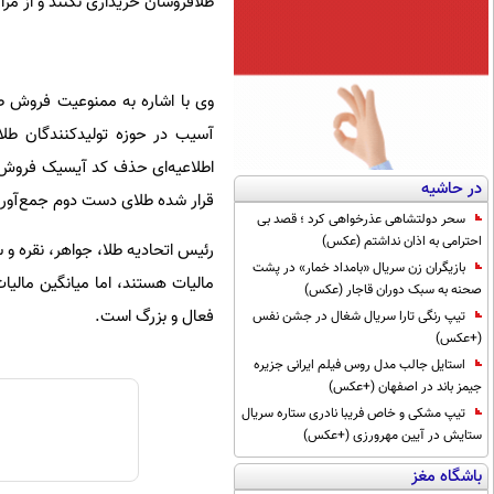
طلافروشان خریداری نکنند و از مرا
وی با اشاره به ممنوعیت فروش 
آسیب در حوزه تولیدکنندگان طلا 
اطلاعیه‌ای حذف کد آیسیک فروش 
در حاشیه
قرار شده طلای دست دوم جمع‌آوری 
سحر دولتشاهی عذرخواهی کرد ؛ قصد بی
احترامی به اذان نداشتم (عکس)
رئیس اتحادیه طلا، جواهر، نقره و 
بازیگران زن سریال «بامداد خمار» در پشت
صحنه به سبک دوران قاجار (عکس)
فعال و بزرگ است.
تیپ رنگی تارا سریال شغال در جشن نفس
(+عکس)
استایل جالب مدل روس فیلم ایرانی جزیره
جیمز باند در اصفهان (+عکس)
تیپ مشکی و خاص فریبا نادری ستاره سریال
ستایش در آیین مهرورزی (+عکس)
باشگاه مغز