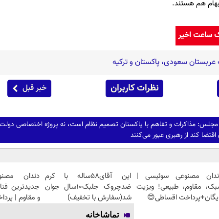
بهام هم هستند.
ک ساعت اخیر
عربستان سعودی، پاکستان و ترکیه
نظرات کاربران
خبر قبل
 مجلس: مذاکرات و تفاهم با پاکستان تصمیم نظام است، نه پروژه اختصاصی دولت
قتضا کند از رهبری عبور می‌کنند
ندان مصنوعی سوئیسی |
این آقای58ساله با کرم
دندان مصنو
بک، مقاوم، طبیعی! ویزیت
ضدچروک جلبک10سال جوان
جدیدترین فنا
یگان+پرداخت اقساطی😍
شد(سفارش با تخفیف)
و مقاوم | پرد
تماشاخانه