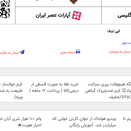
آپارات عصر ایران
آموزش
کپی لینک
طلای
ارسال به دوستان
نسخه چاپی
ارسال به تلگرام
ز جلبک، هدیه
خرید طلا به صورت قسطی از
دیگه هیچوقت پیری سرا
رید با تخفیف
دیجی‌کالا ( پرداخت 12 ماهه )
نمیاد😉 کرم ضدچروک گیا
ویژه)
👈
ان تتر | فوری، فقط با
ویدیو هولناک از جوان کارتن خوابی که
خرید شمش پلمپ طلاسی، از 
احراز هویت🔥
میلیاردر شد. آموزش رایگان