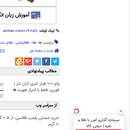
 زبان انگلیسی
لینک کوتاه:
 دست دوم
،
طلافروشی
،
طلا
برچسب ها:
بازدید از صفحه اول
مطالب پیشنهادی
غت
وام 100 هزار تتری آبان تتر |
هی
فوری، فقط با احراز هویت🔥
45%تخفیف
از سراسر وب
۰.۵ گرم تا
سرمایه گذاری امن با طلا و
۱۰ گرم
نقره | دیجی کالا