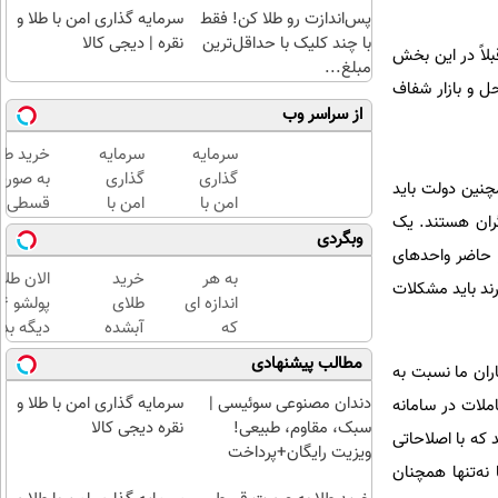
پس‌اندازت رو طلا کن! فقط
سرمایه گذاری امن با طلا و
با چند کلیک با حداقل‌ترین
نقره | دیجی کالا
بلاً در این بخش
مبلغ...
ل و بازار شفاف
از سراسر وب
سرمایه
سرمایه
خرید طلا
گذاری
گذاری
به صورت
لت و همچنین دولت باید
امن با
امن با
قسطی از
گران هستند. یک
طلا و
طلا و
دیجی‌کال
وبگردی
نقره |
نقره
(
ر حاضر واحدهای
دیجی
دیجی
پرداخت
به هر
خرید
الان طلا
رسنل دارند باید مشکلات
کالا
کالا
12 ماهه
اندازه ای
طلای
)
که
آبشده
دیگه بده
میخوای
حتی با
سرمایه‌گ
مطالب پیشنهادی
اران ما نسبت به
میتونی
۱۰۰هزارتومان
طلا با ا
طلا بخری
بی‌بهره
دندان مصنوعی سوئیسی |
سرمایه گذاری امن با طلا و
ملات در سامانه
از
سبک، مقاوم، طبیعی!
نقره دیجی کالا
که با اصلاحاتی
سرمایه
ویزیت رایگان+پرداخت
نه‌تنها همچنان
ات
اقساطی😍