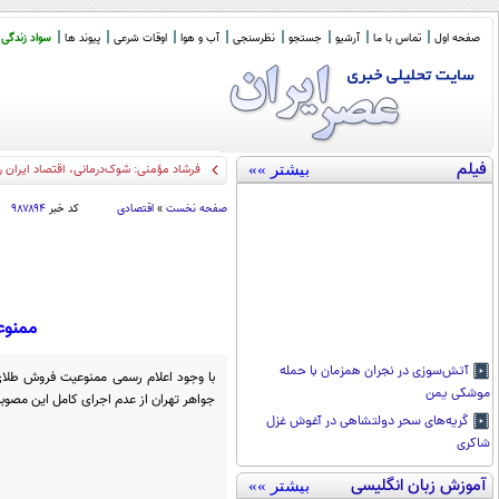
صفحه اول
تماس با ما
آرشیو
جستجو
نظرسنجی
آب و هوا
اوقات شرعی
پیوند ها
سواد زندگی
فیلم
بیشتر »»
فرشاد مؤمنی: شوک‌درمانی، اقتصاد ایران ر
صفحه نخست
»
اقتصادی
کد خبر
۹۸۷۸۹۴
ممنوع
آتش‌سوزی در نجران همزمان با حمله
با وجود اعلام رسمی ممنوعیت فروش طلای
موشکی یمن
جواهر تهران از عدم اجرای کامل این مصوب
گریه‌های سحر دولتشاهی در آغوش غزل
شاکری
آموزش زبان انگلیسی
بیشتر »»