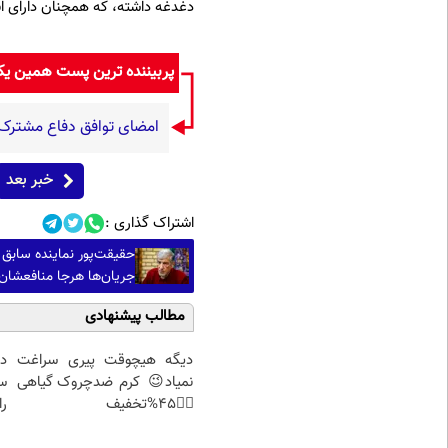
دغدغه داشته، که همچنان دارای ا
پربیننده ترین پست همین ی
امضای توافق دفاع مشترک 
خبر بعد
اشتراک گذاری :
حقیقت‌پور نماینده سابق
جریان‌ها هرجا منافعشان ا
مطالب پیشنهادی
دیگه هیچوقت پیری سراغت
د
نمیاد😉 کرم ضدچروک گیاهی
س
👈🏻45%تخفیف
را