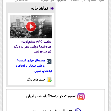
۱۴۰۴
طبیعی! ویزیت
پرداخت
فناوری اروپا،
تماشاخانه
رایگان+پرداخت
اقساطی هم
سبک و مقاوم |
اقساطی😍
داریم!😍 | 📍
پرداخت قسطی
تهران
ساعت ۸:۱۵ ششم اوت ؛
هیروشیما / وقتی شهر در دیگ
قیر می‌جوشید
محمدباقر خرازی کیست؟
روحانی جنجالی با ادعاها و
ایده‌های تخیلی
فیلم های دیگر
عضویت در اینستاگرام عصر ایران