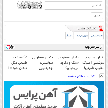
اعتبارسنجی
دیزل ژنراتور
بوکینگ
از سراسر وب
دندان مصنوعی
دندان مصنوعی
دندان مصنوعی
🦷 سبک و
سوئیسی | سبک،
سبک و مقاوم
سوئیسی:
طبیعی مثل
مقاوم، طبیعی!
می‌خوای؟
جدیدترین
دندان خودت!
ویزیت
پرداخت اقساطی
فناوری اروپا،
نصب آسان و
بازگشت به بالای صفحه
رایگان+پرداخت
هم داریم!😍 |
سبک و مقاوم |
پرداخت اقساطی
اقساطی😍
📍تهران
پرداخت قسطی
💳 📍 تهران