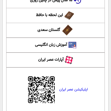
۱۵ سال پیش در چنین روزی
این لحظه با حافظ
گلستان سعدی
آموزش زبان انگلیسی
آپارات عصر ایران
اپلیکیشن عصر ایران