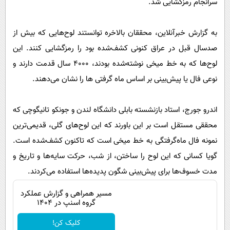
سرانجام رمزگشایی شد.
پیامک
سرگرمی
روانشناسی
فناوری
به گزارش خبرآنلاین، محققان بالاخره توانستند لوح‌هایی که بیش از
آشپزی
گوناگون
صدسال قبل در عراق کنونی کشف‌شده بود را رمزگشایی کنند. این
دانلود
حوادث
لوح‌ها که به خط میخی نوشته‌شده بودند، ۴۰۰۰ سال قدمت دارند و
نوعی فال یا پیش‌بینی بر اساس ماه گرفتی ها را نشان می‌دهند.
محیط زیست
سلامت
اندرو جورج، استاد بازنشسته بابلی دانشگاه لندن و جونکو تانیگوچی که
فرهنگی
محققی مستقل است بر این باورند که این لوح‌های گلی، قدیمی‌ترین
بین الملل
نمونه فال ماه‌گرفتگی به خط میخی است که تاکنون کشف‌شده است.
گویا کسانی که این لوح را ساختن، از شب، حرکت سایه‌ها و تاریخ و
اجتماعی
مدت خسوف‌ها برای پیش‌بینی شگون پدیده‌ها استفاده می‌کردند.
حیات وحش
مسیر همراهی و گزارش عملکرد
سیاست خارجی
گروه اسنپ در ۱۴۰۴
کلیک کن!