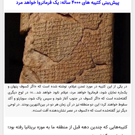
پیش‌ببنی کتیبه های ۴۰۰۰ ساله: یک فرمانروا خواهد مرد
سیاسی
اقتصاد
جامعه
اقتصادی
ورزشی
اجتماعی
خودرو
بین الملل
حوادث
فرهنگ و هنر
سیاست خارجی
سلامت
علم و دانش
یک برش دانایی
قرآن
فناوری و It
محیط زیست
گوناگون
علمی
در یکی از این کتیبه در مورد تمدن عیلام، نوشته‌ شده است که «اگر کسوف پنهان و
سفر و تفریح
یک‌باره نمایان شود، فرمانروا خواهد مرد، عیلام نابود خواهد شد...»؛ در لوح دیگری
فیلم
سرگرمی
اخبار کریپتو
گفته‌شده است که «اگر کسوف در جنوب آغاز شود و سپس پاک شود، سوبارتو و آکد
عصر ایران 2
اقتصاد
سقوط خواهند کرد؛ این دو منطقه نیز در آن زمان هر دو در بین‌النهرین بودند. در لوحی
باشگاه مغز
دیگر نیز گفته‌شده است که «کسوف در عصر نشان‌دهنده آفت است».
آموزش زبان
خواندنی ها و دیدنی ها
ورزش
مجله تصویری سلاح
داستان کوتاه
کتیبه‌هایی که چندین دهه قبل از منطقه ما به موزه بریتانیا رفته بود؛
سیاست