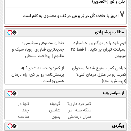
بتن و نور (+تصاویر)
7
امروز با حافظ: گُل در بَر و مِی در کَف و معشوق به کام است
مطالب پیشنهادی
فرم خود را در بزرگترین جشنواره
دندان مصنوعی سوئیسی:
ایمپلنت تهران پر کنید ! | فقط ۲۵
جدیدترین فناوری اروپا، سبک و
میلیون
مقاوم | پرداخت قسطی
جراحی کمر ممنوع شده! میخوای
از کمردرد خسته شدی؟ ◀
کمرت رو در منزل درمان کنی؟
پرسش‌نامه رو پر کن، راه درمان
((پرسش‌نامه))
همین‌جاست.
از سراسر وب
کمر درد داری؟
گردونه
تنها در
دیگه بسه! در
شانس
چند
منزل درمانش
بدون
ساعت
کن
پوچ از
و با
وبگردی
(◀پرسش‌نامه)
PS5
یکبار