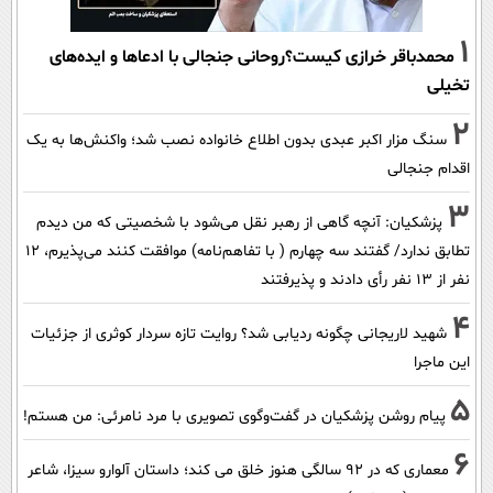
1
محمدباقر خرازی کیست؟روحانی جنجالی با ادعاها و ایده‌های
تخیلی
2
سنگ مزار اکبر عبدی بدون اطلاع خانواده نصب شد؛ واکنش‌ها به یک
اقدام جنجالی
3
پزشکیان‌: آنچه گاهی از رهبر نقل می‌شود با شخصیتی که من دیدم
تطابق ندارد/ گفتند سه چهارم ( با تفاهم‌نامه) موافقت کنند می‌پذیرم، 12
نفر از 13 نفر رأی دادند و پذیرفتند
4
شهید لاریجانی چگونه ردیابی شد؟ روایت تازه سردار کوثری از جزئیات
این ماجرا
5
پیام روشن پزشکیان در گفت‌و‌گوی تصویری با مرد نامرئی: من هستم!
6
معماری که در 92 سالگی هنوز خلق می کند؛ داستان آلوارو سیزا، شاعر