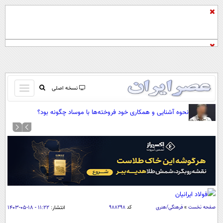
باز
نسخه اصلی
و
صفحه اول
نحوه آشنایی و همکاری خود فروخته‌ها با موساد چگونه بود؟
بسته
تماس با ما
کردن
آرشیو
منو
جستجو
نظرسنجی
آب و هوا
اوقات شرعی
پیوند ها
صفحه نخست
»
فرهنگی/هنری
کد
۹۸۸۲۹۸
انتشار:
۱۱:۲۲ - ۱۸-۰۵-۱۴۰۳
سواد زندگی