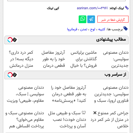
لینک کوتاه:
کپی لینک
‌گزارش خطا در خبر
برچسب ها:
کتیبه
،
لوح
،
تمدن
،
فرمانروا
مطالب پیشنهادی
دندان مصنوعی
ماشین برلیانس
آرتروز مفاصل
کمر درد داری؟
سوئیسی:
گذاشتی برای
خود را به طور
دیگه بسه! در
جدیدترین
فروش؟ با خیال
قطعی درمان
منزل درمانش
فناوری اروپا،
راحت بفروش
کنید!
کن
از سراسر وب
سبک و مقاوم |
◗پرسش‌نامه◖
(◀پرسش‌نامه)
پرداخت قسطی
دندان مصنوعی
آرتروز مفاصل خود را
دندان مصنوعی
سوئیسی: جدیدترین
به طور قطعی درمان
سوئیسی | سبک،
فناوری اروپا، سبک و
کنید! ◗پرسش‌نامه◖
مقاوم، طبیعی! ویزیت
مقاوم | پرداخت
رایگان+پرداخت
جراحی کمر ممنوع ❌
🦷 سبک و طبیعی مثل
دندان مصنوعی سبک و
قسطی
اقساطی😍
در منزل از شر کمر درد
دندان خودت! نصب
مقاوم می‌خوای؟
خلاص
آسان و پرداخت
پرداخت اقساطی هم
شوید◂پرسش‌نامه
اقساطی 💳 📍 تهران
داریم!😍 | 📍تهران