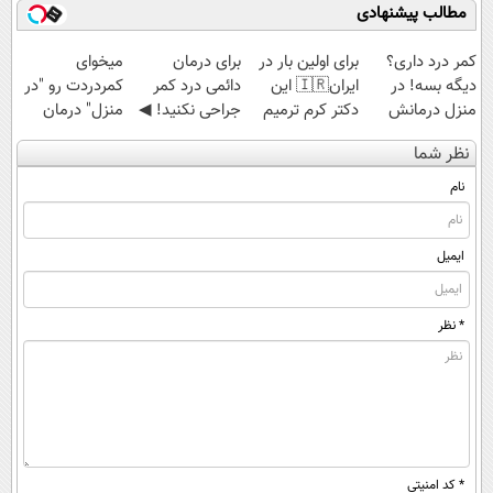
مطالب پیشنهادی
کمر درد داری؟
برای اولین بار در
برای درمان
میخوای
دیگه بسه! در
ایران🇮🇷 این
دائمی درد کمر
کمردردت رو "در
منزل درمانش
دکتر کرم ترمیم
جراحی نکنید! ◀
منزل" درمان
کن
کننده 23 روزه
پرسش‌نامه رو پر
کنی؟ (◂فیلم +
نظر شما
(◀پرسش‌نامه)
ساخت!
کن ▶
◂پرسش‌نامه)
نام
ایمیل
* نظر
* کد امنیتی