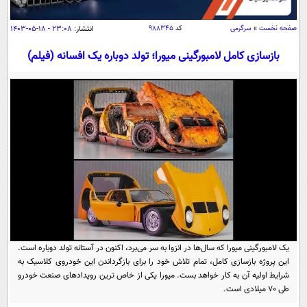
سیاسی
اقتصاد
صفحه نخست
»
سرگرمی
کد
۹۸۸۳۴۵
انتشار:
۲۳:۰۸ - ۱۸-۰۵-۱۴۰۳
جامعه
اقتصادی
بازسازی کامل لامبورگینی میورا؛ تولد دوباره یک افسانه (فیلم)
ورزشی
اجتماعی
خودرو
بین الملل
حوادث
فرهنگ و هنر
سیاست خارجی
سلامت
علم و دانش
یک برش دانایی
قرآن
فناوری و It
محیط زیست
گوناگون
علمی
سفر و تفریح
فیلم
سرگرمی
اخبار کریپتو
عصر ایران 2
اقتصاد
باشگاه مغز
یک لامبورگینی میورا که سال‌ها در انزوا به سر می‌برد، اکنون در آستانه تولد دوباره است.
آموزش زبان
خواندنی ها و دیدنی ها
این پروژه بازسازی کامل، تمام تلاش خود را برای بازگرداندن این خودروی کلاسیک به
ورزش
مجله تصویری سلاح
شرایط اولیه آن به کار خواهد بست. میورا یکی از خاص ترین رویدادهای صنعت خودرو
داستان کوتاه
سیاست
طی 70 میلادی است.