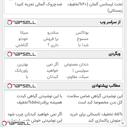
تحت لیسانس آلمان (40%تخفیف
ضدچروک آلمانی تجربه کنید!
زمستانی)
از سراسر وب
بوتاکس
ساندرو
سیانا
منسوخ
برا فروش
خودتو
شد! با
داری ؟
گذاشتی
کرم
ما
برای
وبگردی
جوانساز
خریداریم
فروش؟
جلبک10،12سال
، راحت
اینجا به
دندان مصنوعی
اگر نمی
بهترین
جوان
بفروشش
راحتی
سوئیسی |
خواهید
پاوربانک
شو50%تخفیف
بفروش
سبک، مقاوم،
کبدتان
با
طبیعی! ویزیت
چرب
کمترین
مطالب پیشنهادی
رایگان+پرداخت
شود این
قیمت❗
اقساطی😍
نوشیدنی
این نوشیدنی گیاهی ضامن سلامت
با این نوشیدنی گیاهی کبدت
خوش
کل بدن مخصوصا کبد است
همیشه پرقدرته55%تخفیف
طعم را
55% تخفیف تابستانی برای خرید
بنوشید
اگر نمی خواهید کبدتان چرب شود
دمنوش پاکسازی کبد
این نوشیدنی خوش طعم را بنوشید