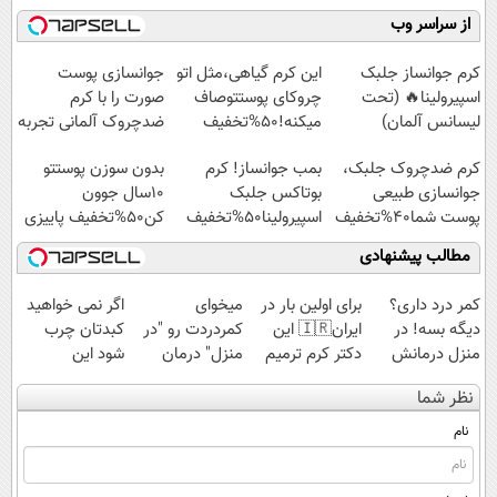
میلیاردر شد.
موثر(تخفیف تا
کنید!
کاملا رایگان
از سراسر وب
آموزش رایگان
امشب)
◗پرسش‌نامه◖
پولسازی)
کرم جوانساز جلبک
این کرم گیاهی،مثل اتو
جوانسازی پوست
اسپیرولینا🔥 (تحت
چروکای پوستتوصاف
صورت را با کرم
لیسانس آلمان)
میکنه!50%تخفیف
ضدچروک آلمانی تجربه
کنید!
کرم ضدچروک جلبک،
بمب جوانساز! کرم
بدون سوزن پوستتو
جوانسازی طبیعی
بوتاکس جلبک
10سال جوون
پوست شما40%تخفیف
اسپیرولینا50%تخفیف
کن50%تخفیف پاییزی
مطالب پیشنهادی
کمر درد داری؟
برای اولین بار در
میخوای
اگر نمی خواهید
دیگه بسه! در
ایران🇮🇷 این
کمردردت رو "در
کبدتان چرب
منزل درمانش
دکتر کرم ترمیم
منزل" درمان
شود این
کن
کننده 23 روزه
کنی؟ (◂فیلم +
نوشیدنی خوش
نظر شما
(◀پرسش‌نامه)
ساخت!
◂پرسش‌نامه)
طعم را بنوشید
نام