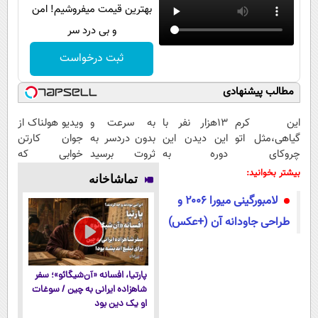
بهترین قیمت میفروشیم! امن
و بی درد سر
ثبت درخواست
مطالب پیشنهادی
این کرم
13هزار نفر با
به سرعت و
ویدیو هولناک از
گیاهی،مثل اتو
این دیدن این
بدون دردسر به
جوان کارتن
چروکای
دوره به
ثروت برسید
خوابی که
پوستتوصاف
آرزوهاشون
(دوره کاملا
میلیاردر شد.
بیشتر بخوانید:
تماشاخانه
میکنه!50%تخفیف
رسیدن |
رایگان
آموزش رایگان
لامبورگینی میورا ۲۰۰۶ و
ثبت‌‌نام رایگان
پولسازی)
طراحی جاودانه آن (+عکس)
پارتیا، افسانه «آن‌شیگائو»؛ سفر
شاهزاده ایرانی به چین / سوغات
او یک دین بود