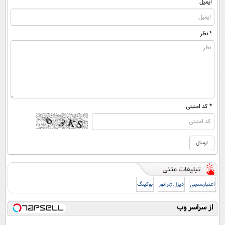
ایمیل
* نظر
* کد امنیتی
اعتبارسنجی
دیزل ژنراتور
بوکینگ
از سراسر وب