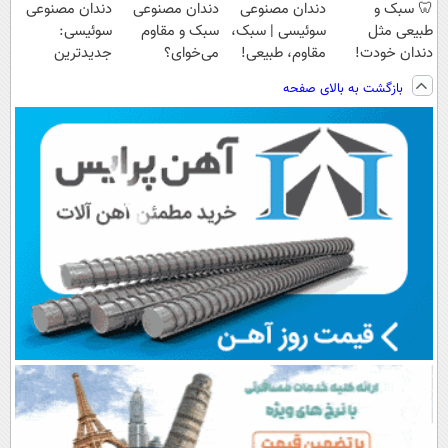
🦷 سبک و
دندان مصنوعی
دندان مصنوعی
دندان مصنوعی
طبیعی مثل
سوئیسی | سبک،
سبک و مقاوم
سوئیسی:
دندان خودت!
مقاوم، طبیعی!
می‌خوای؟
جدیدترین
نصب آسان و
ویزیت
پرداخت اقساطی
فناوری اروپا،
بازگشت به بالای صفحه
پرداخت اقساطی
رایگان+پرداخت
هم داریم!😍 |
سبک و مقاوم |
💳 📍 تهران
اقساطی😍
📍تهران
پرداخت قسطی