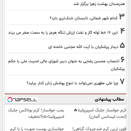
هنرمندان بهشت زهرا برگزار شد
3
کدام شهر شمالی، تابستان خنک‌تری دارد؟
4
این 16 خط لوله گاز و نفت ارزش تنگه هرمز را به سمت صفر می برند
5
دیدار پزشکیان با آیت الله مجتبی خامنه ای
6
انتصاب محسن رضایی به عنوان دبیر شورای عالی امنیت ملی با حکم
پزشکیان
7
چرا علی مطهری نمی‌تواند با تنوع پوشش زنان کنار بیاید؟
مطالب پیشنهادی
کرم جوانساز جلبک اسپیرولینا🔥
بمب جوانساز! کرم بوتاکس جلبک
(تحت لیسانس آلمان)
اسپیرولینا50%تخفیف
قوی ترین کرم ضدچروک گیاهی!
جوانسازی پوست صورت را با کرم